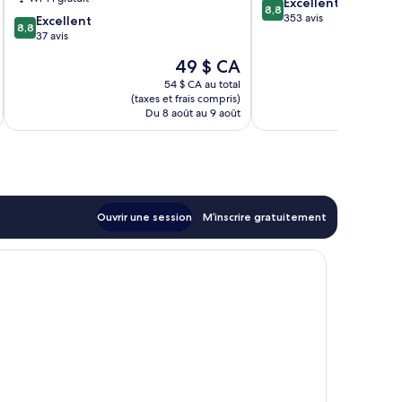
8.8
Excellent
8,8
sur
353 avis
8.8
Excellent
8,8
10,
sur
37 avis
Excellent,
10,
Le
49 $ CA
353 avis
Excellent,
prix
37 avis
54 $ CA au total
est
(taxes et frais compris)
(taxe
de
Du 8 août au 9 août
Du 2
49 $ CA
Ouvrir une session
M’inscrire gratuitement