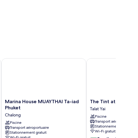
Marina House MUAYTHAI Ta-iad Phuket
The Tint at Phuket tow
Marina
The
Marina House MUAYTHAI Ta-iad
The Tint at Phuket 
House
Tint
Phuket
Talat Yai
MUAYTHAI
at
Chalong
Piscine
Ta-
Phuket
Transport aéroportuaire
iad
Piscine
town
Stationnement gratuit
Transport aéroportuaire
Phuket
Talat
Wi-Fi gratuit
Stationnement gratuit
Chalong
Yai
Wi-Fi gratuit