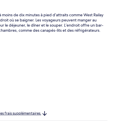
 à moins de dix minutes à pied d’attraits comme West Railay
ndroit où se baigner. Les voyageurs peuvent manger au
r le déjeuner, le dîner et le souper. L’endroit offre un bar-
 chambres, comme des canapés-lits et des réfrigérateurs.
les frais supplémentaires.