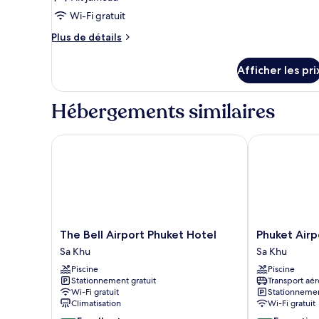
photos
pour
Wi-Fi gratuit
ce
Plus
Plus de détails
type
de
détails
de
Afficher les pri
pour
chambre :
Pool
Pool
Suite
Hébergements similaires
Suite
The Bell Airport Phuket Hotel
Phuket Airpor
The
Phuket
The Bell Airport Phuket Hotel
Phuket Airp
Bell
Airport
Sa Khu
Sa Khu
Airport
Hotel
Piscine
Piscine
Phuket
Sa
Stationnement gratuit
Transport aér
Hotel
Khu
Wi-Fi gratuit
Stationnemen
Sa
Climatisation
Wi-Fi gratuit
Khu