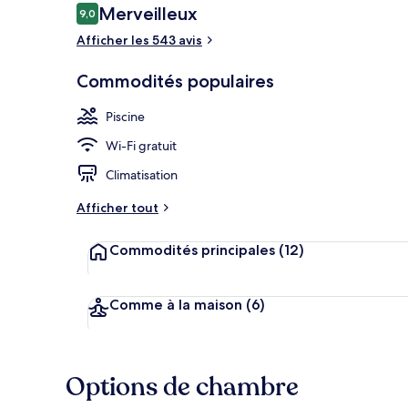
Avis
Merveilleux
9,0
9,0 sur 10 –
Afficher les 543 avis
Piscine extér
Commodités populaires
Piscine
Wi-Fi gratuit
Climatisation
Afficher tout
Commodités principales
(12)
Comme à la maison
(6)
Options de chambre