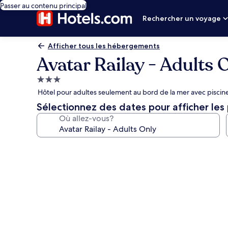
Passer au contenu principal
Rechercher un voyage
Afficher tous les hébergements
Avatar Railay - Adults 
Hébergement
3.0 étoiles
Hôtel pour adultes seulement au bord de la mer avec piscine
Sélectionnez des dates pour afficher les 
Où allez-vous?
Galerie
de
photos
de
l’hébergement
Avatar