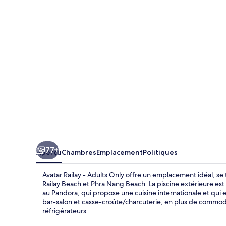
Railay
-
Adults
Only
77+
Aperçu
Chambres
Emplacement
Politiques
Avatar Railay - Adults Only offre un emplacement idéal, se
Railay Beach et Phra Nang Beach. La piscine extérieure es
au Pandora, qui propose une cuisine internationale et qui es
bar-salon et casse-croûte/charcuterie, en plus de commod
réfrigérateurs.