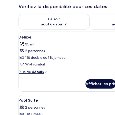
Vérifiez la disponibilité pour ces dates
Vérifier la disponibilité pour ce soir août 6 - août 7
Vérifier la di
Ce soir
août 6 - août 7
a
Afficher
Deluxe | Minibar, coffre-fo
8
Deluxe
toutes
35 m²
les
2 personnes
photos
pour
1 lit double ou 1 lit jumeau
ce
Wi-Fi gratuit
type
Plus
Plus de détails
de
de
chambre :
détails
Afficher les pri
pour
Deluxe
Deluxe
Afficher
Une chambre d’hôtel avec un gra
2
Pool Suite
toutes
2 personnes
les
1 lit jumeau