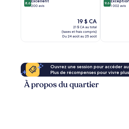
8.6
9.6
Excellent
Exceptio
8,6
9,6
sur
sur
200 avis
1 002 avis
10,
10,
Excellent,
Exceptionnel,
Le
19 $ CA
200 avis
1 002 avis
prix
21 $ CA au total
est
(taxes et frais compris)
de
Du 24 août au 25 août
19 $ CA
Ouvrez une session pour accéder au
Plus de récompenses pour vivre plus
À propos du quartier