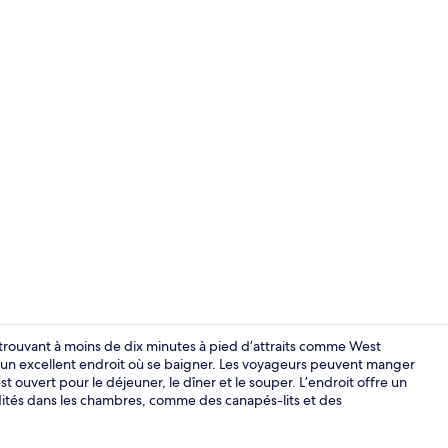
Villa | Minib
 trouvant à moins de dix minutes à pied d’attraits comme West
t un excellent endroit où se baigner. Les voyageurs peuvent manger
t ouvert pour le déjeuner, le dîner et le souper. L’endroit offre un
ités dans les chambres, comme des canapés-lits et des