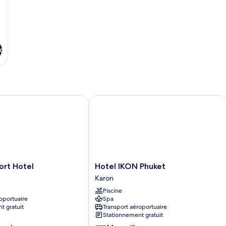
x
t Hotel
Hotel IKON Phuket
Hotel
ort Hotel
Hotel IKON Phuket
IKON
Karon
Phuket
Piscine
Karon
oportuaire
Spa
t gratuit
Transport aéroportuaire
Stationnement gratuit