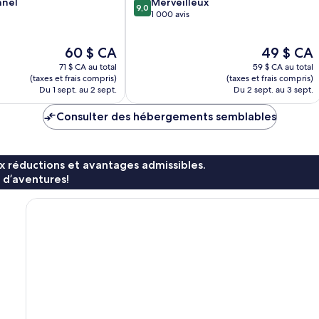
9.0
nnel
Merveilleux
9,0
sur
1 000 avis
10,
Merveilleux,
Le
Le
60 $ CA
49 $ CA
1 000 avis
prix
prix
71 $ CA au total
59 $ CA au total
est
est
(taxes et frais compris)
(taxes et frais compris)
de
de
Du 1 sept. au 2 sept.
Du 2 sept. au 3 sept.
60 $ CA
49 $ CA
Consulter des hébergements semblables
x réductions et avantages admissibles.
 d’aventures!