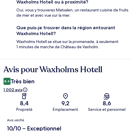
Waxholms Hotell ou à proximité?
Oui, vous y trouverez Matsalen, un restaurant cuisine de fruits
de mer et avec vue sur la mer.
Que puis-je trouver dans la région entourant
Waxholms Hotell?
Waxholms Hotell se situe sur la promenade, à seulement
1 minutes de marche de Château de Vaxholm.
Avis pour Waxholms Hotell
Avis
Très bien
8,4
1 002 avis
8,4
9,2
8,6
Propreté
Emplacement
Service et personnel
Avis
Avis vérifié
10/10 – Exceptionnel