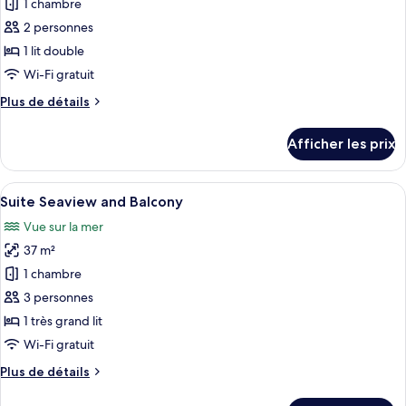
1 chambre
photos
pour
2 personnes
ce
1 lit double
type
Wi-Fi gratuit
de
Plus
Plus de détails
chambre :
de
Petite
détails
Afficher les prix
pour
Double
Petite
Room
Double
Afficher
Une chambre d’hôtel avec un lit, deux 
6
Room
Suite Seaview and Balcony
toutes
Vue sur la mer
les
37 m²
photos
pour
1 chambre
ce
3 personnes
type
1 très grand lit
de
Wi-Fi gratuit
chambre :
Plus
Plus de détails
Suite
de
Seaview
détails