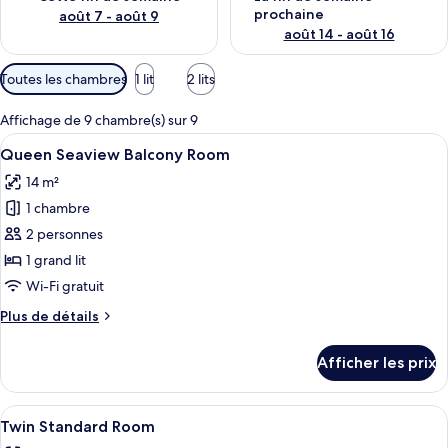
prochaine
août 7 - août 9
août 14 - août 16
Filtres
Toutes les chambres
1 lit
2 lits
disponibles
pour
Affichage de 9 chambre(s) sur 9
les
Afficher
Une chambre d’hôtel avec un lit, un bu
4
Queen Seaview Balcony Room
chambres
toutes
14 m²
les
1 chambre
photos
pour
2 personnes
ce
1 grand lit
type
Wi-Fi gratuit
de
Plus
Plus de détails
chambre :
de
Queen
détails
Afficher les prix
pour
Seaview
Queen
Balcony
Seaview
Afficher
Une chambre d’hôtel avec un grand lit
Room
3
Balcony
Twin Standard Room
toutes
Room