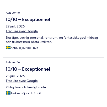
copieux, avec beaucoup de choix salé/sucré, dans un lieu
superbe, spacieux, lumineux, offrant une vue splendide...
Magnifique!!! Très bon accueil.
Avis vérifié
10/10 – Exceptionnel
29 juill. 2026
Traduire avec Google
Bra läge, trevlig personal, rent rum, en fantastiskt god middag
och frukost med bästa utsikten.
Anna, séjour de 1 nuit
Avis vérifié
10/10 – Exceptionnel
28 juill. 2026
Traduire avec Google
Riktig bra och trevligt ställe
Joakim, séjour de 1 nuit