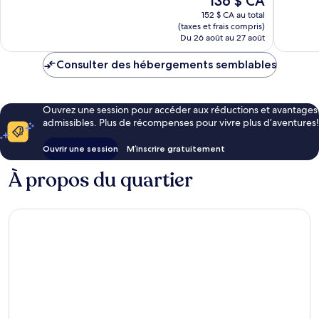
136 $ CA
380 avis
prix
152 $ CA au total
est
(taxes et frais compris)
de
Du 26 août au 27 août
136 $ CA
Consulter des hébergements semblables
Ouvrez une session pour accéder aux réductions et avantages
admissibles. Plus de récompenses pour vivre plus d’aventures!
Ouvrir une session
M’inscrire gratuitement
À propos du quartier