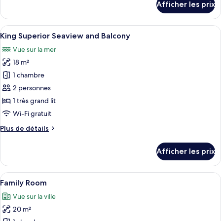
Afficher les prix
and
pour
Suite
Balcony
Seaview
Afficher
Une vue sur le front de mer, avec des b
4
and
King Superior Seaview and Balcony
toutes
Balcony
Vue sur la mer
les
18 m²
photos
pour
1 chambre
ce
2 personnes
type
1 très grand lit
de
Wi-Fi gratuit
chambre :
Plus
Plus de détails
King
de
Superior
détails
Afficher les prix
Seaview
pour
King
and
Superior
Afficher
Une chambre à coucher avec un lit, un
Balcony
4
Seaview
Family Room
toutes
and
Vue sur la ville
Balcony
les
20 m²
photos