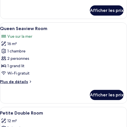
de
Superior
détails
Afficher les prix
Seaview
pour
Twin
and
Superior
Afficher
Une chambre à coucher avec un lit, de
Balcony
4
Seaview
Queen Seaview Room
toutes
and
Vue sur la mer
Balcony
les
16 m²
photos
pour
1 chambre
ce
2 personnes
type
1 grand lit
de
Wi-Fi gratuit
chambre :
Plus
Plus de détails
Queen
de
Seaview
détails
Afficher les prix
Room
pour
Queen
Seaview
Afficher
Une chambre à coucher avec un lit, de
3
Room
Petite Double Room
toutes
12 m²
les