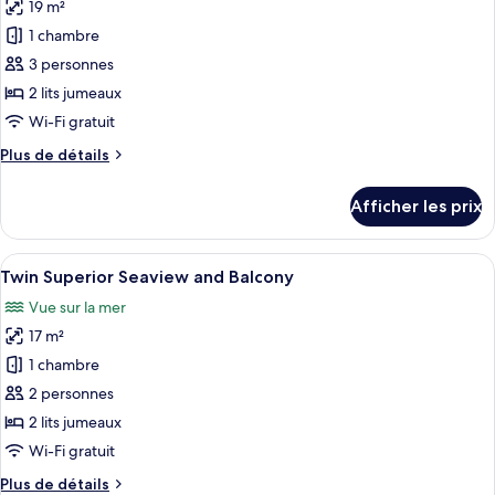
19 m²
les
1 chambre
photos
pour
3 personnes
ce
2 lits jumeaux
type
Wi-Fi gratuit
de
Plus
Plus de détails
chambre :
de
Twin
détails
Afficher les prix
pour
Standard
Twin
Room
Standard
Afficher
Une chambre d’hôtel avec un grand lit,
4
Room
Twin Superior Seaview and Balcony
toutes
Vue sur la mer
les
17 m²
photos
pour
1 chambre
ce
2 personnes
type
2 lits jumeaux
de
Wi-Fi gratuit
chambre :
Plus
Plus de détails
Twin