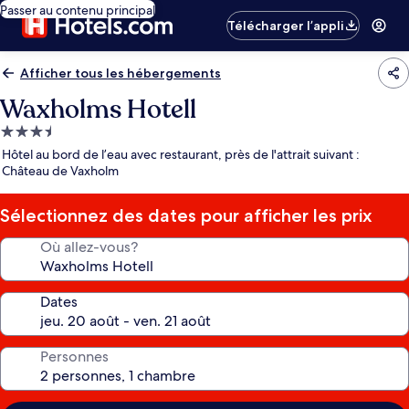
Passer au contenu principal
Télécharger l’appli
Afficher tous les hébergements
Waxholms Hotell
Hébergement
3.5 étoiles
Hôtel au bord de l’eau avec restaurant, près de l'attrait suivant :
Château de Vaxholm
Sélectionnez des dates pour afficher les prix
Où allez-vous?
Dates
Personnes