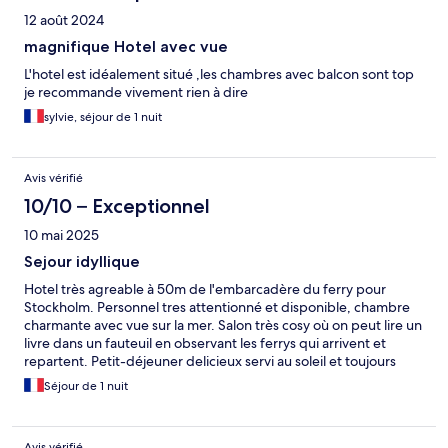
12 août 2024
magnifique Hotel avec vue
L'hotel est idéalement situé ,les chambres avec balcon sont top
je recommande vivement rien à dire
sylvie, séjour de 1 nuit
Avis vérifié
10/10 – Exceptionnel
10 mai 2025
Sejour idyllique
Hotel très agreable à 50m de l'embarcadère du ferry pour
Stockholm. Personnel tres attentionné et disponible, chambre
charmante avec vue sur la mer. Salon très cosy où on peut lire un
livre dans un fauteuil en observant les ferrys qui arrivent et
repartent. Petit-déjeuner delicieux servi au soleil et toujours
avec vue sur la mer.
Séjour de 1 nuit
Avis vérifié