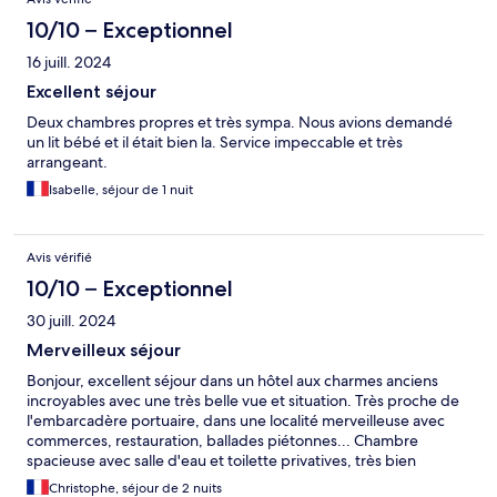
10/10 – Exceptionnel
16 juill. 2024
Excellent séjour
Deux chambres propres et très sympa. Nous avions demandé
un lit bébé et il était bien la. Service impeccable et très
arrangeant.
Isabelle, séjour de 1 nuit
Avis vérifié
10/10 – Exceptionnel
30 juill. 2024
Merveilleux séjour
Bonjour, excellent séjour dans un hôtel aux charmes anciens
incroyables avec une très belle vue et situation. Très proche de
l'embarcadère portuaire, dans une localité merveilleuse avec
commerces, restauration, ballades piétonnes... Chambre
spacieuse avec salle d'eau et toilette privatives, très bien
équipée, très propre et très calme. Petit déjeuner excellent,
Christophe, séjour de 2 nuits