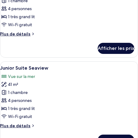
pour
1 chambre
ce
4 personnes
type
1 très grand lit
de
Wi-Fi gratuit
chambre :
Plus
Plus de détails
Family
de
Room
détails
Afficher les prix
pour
Family
Room
Afficher
Une chambre mansardée chaleureuse ave
4
Junior Suite Seaview
toutes
Vue sur la mer
les
41 m²
photos
pour
1 chambre
ce
4 personnes
type
1 très grand lit
de
Wi-Fi gratuit
chambre :
Plus
Plus de détails
Junior
de
Suite
détails