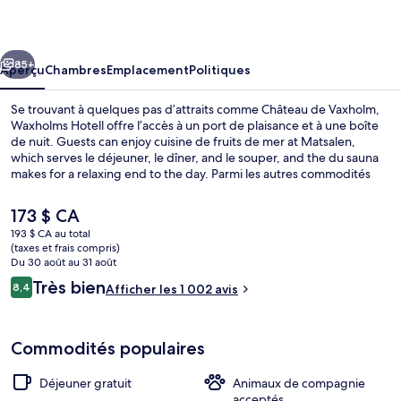
Hotell
cédent
Suivant
85+
Aperçu
Chambres
Emplacement
Politiques
Se trouvant à quelques pas d’attraits comme Château de Vaxholm,
Waxholms Hotell offre l’accès à un port de plaisance et à une boîte
de nuit. Guests can enjoy cuisine de fruits de mer at Matsalen,
which serves le déjeuner, le dîner, and le souper, and the du sauna
makes for a relaxing end to the day. Parmi les autres commodités
figurent un bar-salon et casse-croûte/charcuterie. Les autres
voyageurs ne disent que du bien en ce qui concerne le personnel
Le
173 $ CA
serviable.
prix
193 $ CA au total
actuel
(taxes et frais compris)
Suite Seaview and Balcony | Vue du b
est
Du 30 août au 31 août
de 173 $ CA
Avis
Très bien
8,4
Afficher les 1 002 avis
8,4 sur 10 –
Commodités populaires
Déjeuner gratuit
Animaux de compagnie
acceptés