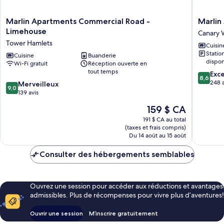
Marlin
Marlin
Marlin Apartments Commercial Road -
Marlin
Apartments
Apartme
Limehouse
Canary 
Commercial
Canary
Tower Hamlets
Cuisin
Road
Wharf
Stati
-
Cuisine
Buanderie
Canary
dispon
Wi-Fi gratuit
Réception ouverte en
Limehouse
Wharf
tout temps
8.6
Tower
Exce
8,6
sur
Hamlets
248 a
9.0
Merveilleux
9,0
10,
sur
139 avis
Excellen
10,
Le
159 $ CA
248 avis
Merveilleux,
prix
139 avis
191 $ CA au total
est
(taxes et frais compris)
de
Du 14 août au 15 août
159 $ CA
Consulter des hébergements semblables
Ouvrez une session pour accéder aux réductions et avantages
admissibles. Plus de récompenses pour vivre plus d’aventures!
Ouvrir une session
M’inscrire gratuitement