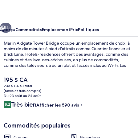
Marlin
Aldgate
Tower
cédent
Suivant
Bridge
14+
Aperçu
Commodités
Emplacement
Prix
Politiques
Marlin Aldgate Tower Bridge occupe un emplacement de choix, à
moins de dix minutes à pied d’attraits comme Quartier financier et
Brick Lane. Hôtels-résidences offrent des avantages, comme des
cuisines et des laveuses-sécheuses, en plus de commodités,
comme des téléviseurs à écran plat et l’accès inclus au Wi-Fi. Les
autres voyageurs adorent le personnel serviable. Le transport en
commun se trouve à quelques minutes de marche : Station de
Le
195 $ CA
métro Aldgate East se trouve à 3 minutes et Station de métro
prix
233 $ CA au total
Aldgate est à 7 minutes.
actuel
(taxes et frais compris)
Vue sur la ville
est
Du 23 août au 24 août
de 195 $ CA
Avis
Très bien
8,2
Afficher les 590 avis
8,2 sur 10 –
Commodités populaires
Cuisine
Buanderie