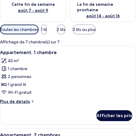
Vérifier la disponibilité pour cette fin de semaine août 7 - aoû
Vérifier la disponibilité pour 
Cette fin de semaine
La fin de semaine
prochaine
août 7 - août 9
août 14 - août 16
Filtres
Toutes les chambres
1 lit
2 lits
3 lits ou plus
disponibles
pour
Affichage de 7 chambre(s) sur 7
les
Afficher
Une chambre d’hôtel avec un grand lit,
4
Appartement, 1 chambre
chambres
toutes
43 m²
les
1 chambre
photos
pour
2 personnes
ce
1 grand lit
type
Wi-Fi gratuit
de
Plus
Plus de détails
chambre :
de
Appartement,
détails
Afficher les prix
pour
1
Appartement,
chambre
1
Afficher
Un salon moderne avec un canapé, une t
5
chambre
Appartement, 2 chambres