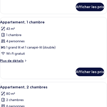
Appartement
détails
Afficher les prix
pour
Penthouse,
Appartement
2
Penthouse,
Afficher
Un salon moderne comprenant un canapé
chambres
5
2
Appartement, 1 chambre
toutes
chambres
43 m²
les
1 chambre
photos
pour
4 personnes
ce
1 grand lit et 1 canapé-lit (double)
type
Wi-Fi gratuit
de
Plus
Plus de détails
chambre :
de
Appartement,
détails
Afficher les prix
pour
1
Appartement,
chambre
1
Afficher
Un salon moderne avec un canapé, une t
6
chambre
Appartement, 2 chambres
toutes
80 m²
les
2 chambres
photos
pour
6 personnes