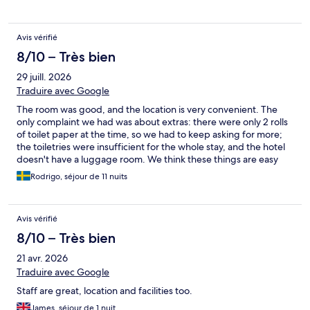
pouvait à peine ouvrir pour aérer Tous ses détails accumulés
nous ont un peu gâché notre séjour, c’est pourquoi lors de notre
prochain voyage à Londres, nous n’y retournerons pas.
Avis vérifié
8/10 – Très bien
29 juill. 2026
Traduire avec Google
The room was good, and the location is very convenient. The
only complaint we had was about extras: there were only 2 rolls
of toilet paper at the time, so we had to keep asking for more;
the toiletries were insufficient for the whole stay, and the hotel
doesn't have a luggage room. We think these things are easy
and cheap to provide and would make the stay way more
Rodrigo, séjour de 11 nuits
enjoyable.
Avis vérifié
8/10 – Très bien
21 avr. 2026
Traduire avec Google
Staff are great, location and facilities too.
James, séjour de 1 nuit