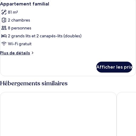
Afficher
chambres
7
2
Appartement familial
toutes
chambres
81 m²
les
2 chambres
photos
pour
8 personnes
ce
2 grands lits et 2 canapés-lits (doubles)
type
Wi-Fi gratuit
de
Plus
Plus de détails
chambre :
de
Appartement
détails
Afficher les prix
pour
familial
Appartement
familial
Hébergements similaires
Marlin Apartments Commercial Road - Limehouse
Marlin A