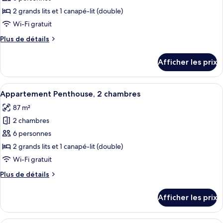
ce
2 grands lits et 1 canapé-lit (double)
type
Wi-Fi gratuit
de
Plus
Plus de détails
chambre :
de
Appartement,
détails
Afficher les prix
pour
2
Appartement,
chambres
2
Afficher
Un salon moderne doté d’une grande fen
6
chambres
Appartement Penthouse, 2 chambres
toutes
87 m²
les
2 chambres
photos
pour
6 personnes
ce
2 grands lits et 1 canapé-lit (double)
type
Wi-Fi gratuit
de
Plus
Plus de détails
chambre :
de
Appartement
détails
Afficher les prix
pour
Penthouse,
Appartement
2
Penthouse,
Un salon moderne avec un canapé, une 