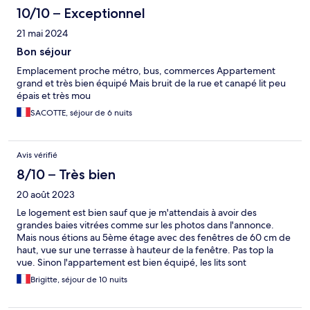
10/10 – Exceptionnel
21 mai 2024
Bon séjour
Emplacement proche métro, bus, commerces Appartement
grand et très bien équipé Mais bruit de la rue et canapé lit peu
épais et très mou
SACOTTE, séjour de 6 nuits
Avis vérifié
8/10 – Très bien
20 août 2023
Le logement est bien sauf que je m'attendais à avoir des
grandes baies vitrées comme sur les photos dans l'annonce.
Mais nous étions au 5ème étage avec des fenêtres de 60 cm de
haut, vue sur une terrasse à hauteur de la fenêtre. Pas top la
vue. Sinon l'appartement est bien équipé, les lits sont
confortables et la cuisine géniale. Nous mangions tous les soirs à
Brigitte, séjour de 10 nuits
l'appartement et nous n'avons manquer de rien. Le frigo est
parfait pour 4. Lave vaisselle lave linge avec sèche linge.