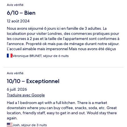
Avis vérifié
6/10 – Bien
12 août 2024
Nous avons séjourné 6 jours ici en famille de 3 adultes. La
localisation pour visiter Londres, des commerces pratiques pour
les courses à 2 pas et la taille de l’appartement sont conformes à
l’annonce. Propreté ok mais pas de ménage durant notre séjour.
L’accueil aimable mais impersonnel Mais nous avons été déçus
par plusieurs « détails » : principalement le manque
Véronique BRUNET, séjour de 6 nuits
d’insonorisation des fenêtres par rapports aux bruits extérieurs
car l’appartement était situé au 7e étage au-dessus d’un
système de ventilation tellement bruyant que nous n'avons pas
Avis vérifié
pu dormir une nuit correctement Le matelas du canapé lit du
salon est plus que sommaire et celui de la chambre fatigué Côté
10/10 – Exceptionnel
cuisine, si elle est vaste pour un 46 m2, la vaisselle est
6 juill. 2026
insuffisante pour 4 et l’électroménager vétuste, et un torchon
pour 1 semaine, c’est peu. Pour la salle de bain, seulement 2
Traduire avec Google
rouleaux de papier toilette et 2 kits gel de douche /
Had a 1 bedroom apt with a full kitchen. There is a market
shampooing pour 3, et pour 6 jours c'est un peu chiche. Et on
downstairs where you can buy coffee, snacks, soda, etc. Great
n’a pas envie d’aller réclamer à l’accueil ce qui devait inclus
location, friendly staff, easy to get in and out. Would stay there
Accessoirement, l’annonce montrait une vue sur la ville par des
again.
grandes baies vitrées, tous les appartements n’en bénéficient
apparemment pas, car nous avions de petites fenêtres qu’on
Josh, séjour de 3 nuits