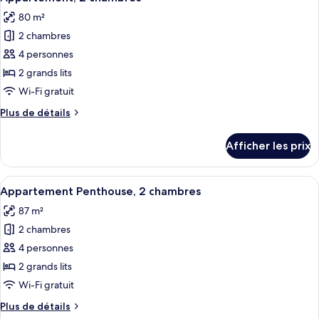
toutes
80 m²
les
2 chambres
photos
pour
4 personnes
ce
2 grands lits
type
Wi-Fi gratuit
de
Plus
Plus de détails
chambre :
de
Appartement,
détails
Afficher les prix
pour
2
Appartement,
chambres
2
Afficher
Un salon moderne doté d’une grande fen
6
chambres
Appartement Penthouse, 2 chambres
toutes
87 m²
les
2 chambres
photos
pour
4 personnes
ce
2 grands lits
type
Wi-Fi gratuit
de
Plus
Plus de détails
chambre :
de