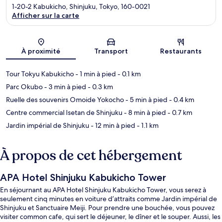
1-20-2 Kabukicho, Shinjuku, Tokyo, 160-0021
Afficher sur la carte
Carte
À proximité
Transport
Restaurants
Tour Tokyu Kabukicho
- 1 min à pied
- 0.1 km
Parc Okubo
- 3 min à pied
- 0.3 km
Ruelle des souvenirs Omoide Yokocho
- 5 min à pied
- 0.4 km
Centre commercial Isetan de Shinjuku
- 8 min à pied
- 0.7 km
Jardin impérial de Shinjuku
- 12 min à pied
- 1.1 km
À propos de cet hébergement
APA Hotel Shinjuku Kabukicho Tower
En séjournant au APA Hotel Shinjuku Kabukicho Tower, vous serez à
seulement cinq minutes en voiture d’attraits comme Jardin impérial de
Shinjuku et Sanctuaire Meiji. Pour prendre une bouchée, vous pouvez
visiter common cafe, qui sert le déjeuner, le dîner et le souper. Aussi, les