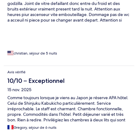
godzilla. Joint de vitre defaillant donc entre du froid et des
bruits extérieur vraiment present tard la nuit. Attention aux
heures piur ascenseur vite embouteillage. Dommage pas de wc
a acceuil ni piece pour se changer avant depart. Attention si
vous rendez la chambre apres 10h le jour du depart il vous en
coutera 2.000 yen par heure dépassée. Point positif garde des
bagages personnalisé avec qr code. Onsen bien et grand.
Chambre correct en taille pour 2. Ne prenez jamais de chambre
a 3 chez APA vaut mieux 2 chambres. Nous navons pas tester
petit dejeuner il y a tt autour.
christian, séjour de 5 nuits
Avis vérifié
10/10 – Exceptionnel
15 nov. 2025
Comme toujours lorsque je viens au Japon je réserve APA hôtel.
Celui de Shinjuku Kabukicho particulièrement. Service
irréprochable. Le staff est charmant. Chambre fonctionnelle,
propre. Commodités dans l’hôtel. Petit déjeuner varié et très
bon. Rien à redire. Privilégiez les chambres à deux lits qui sont
plus grandes.
Gregory, séjour de 6 nuits