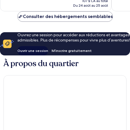
107 $ CA au total
est
Du 24 août au 25 août
de
87 $ CA
Consulter des hébergements semblables
Ouvrez une session pour accéder aux réductions et avantages
admissibles. Plus de récompenses pour vivre plus d’aventures!
Ouvrir une session
M’inscrire gratuitement
À propos du quartier