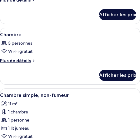
Plus de détails
de
ce
détails
type
Afficher les prix
pour
de
Chambre
chambre :
Afficher
Une chambre d’hôtel avec un lit, une 
1
Chambre
Chambre
toutes
3 personnes
les
Wi-Fi gratuit
photos
pour
Plus
Plus de détails
de
ce
détails
type
Afficher les prix
pour
de
Chambre
chambre :
Afficher
Une chambre d’hôtel avec un lit, une
13
Chambre
Chambre simple, non-fumeur
toutes
11 m²
les
1 chambre
photos
pour
1 personne
ce
1 lit jumeau
type
Wi-Fi gratuit