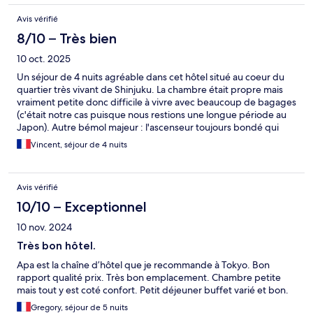
Avis vérifié
8/10 – Très bien
10 oct. 2025
Un séjour de 4 nuits agréable dans cet hôtel situé au coeur du
quartier très vivant de Shinjuku. La chambre était propre mais
vraiment petite donc difficile à vivre avec beaucoup de bagages
(c'était notre cas puisque nous restions une longue période au
Japon). Autre bémol majeur : l'ascenseur toujours bondé qui
obligeait à attendre au moins 10 minutes à chaque entrée /
Vincent, séjour de 4 nuits
sortie de l'hôtel.
Avis vérifié
10/10 – Exceptionnel
10 nov. 2024
Très bon hôtel.
Apa est la chaîne d’hôtel que je recommande à Tokyo. Bon
rapport qualité prix. Très bon emplacement. Chambre petite
mais tout y est coté confort. Petit déjeuner buffet varié et bon.
Gregory, séjour de 5 nuits