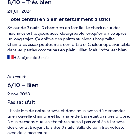
8/10 – Très bien
24 juill. 2024
Hôtel central en plein entertainment district
Séjour de 3 nuits, 3 chambres en famille. Le checkin sur des
machines est toujours aussi désagréable lorsqu’on arrive après
un long trajet. Ça enlève des points au niveau hospitalité.
Chambres assez petites mais confortable. Chaleur épouvantable
dans les parties communes en plein juillet. Mais l’hôtel est bien
situé en face du nouveau Kabukicho tower, et non loin de la
H A, séjour de 3 nuits
gigantesque gare de Shinjuku et l’accès Shinjuku seibu. Hôtel et
quartier Kabukicho déconseillé pour les enfants de moins de
18ans car en plein red light district pu entertainment district
Avis vérifié
6/10 – Bien
2 nov. 2023
Pas satisfait
Lit sale lors de.notre arrivée et donc nous avons dû demander
une nouvelle chambre et là, la salle de bain était pas tres propre.
Nous pensons que les chambres ne so t pas vérifiés à l'arrivée
des clients. Bruyant lors des 3 nuits. Salle de bain tres vetuste
avec de la moisissure.