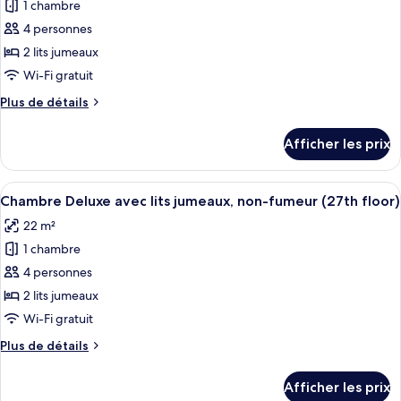
1 chambre
photos
pour
4 personnes
ce
2 lits jumeaux
type
Wi-Fi gratuit
de
Plus
Plus de détails
chambre :
de
Chambre
détails
Afficher les prix
pour
avec
Chambre
lits
avec
Afficher
Une chambre d’hôtel avec deux lits, un
jumeaux,
12
lits
Chambre Deluxe avec lits jumeaux, non-fumeur (27th floor)
toutes
non-
jumeaux,
22 m²
non-
les
fumeur
fumeur
1 chambre
photos
pour
4 personnes
ce
2 lits jumeaux
type
Wi-Fi gratuit
de
Plus
Plus de détails
chambre :
de
Chambre
détails
Afficher les prix
pour
Deluxe