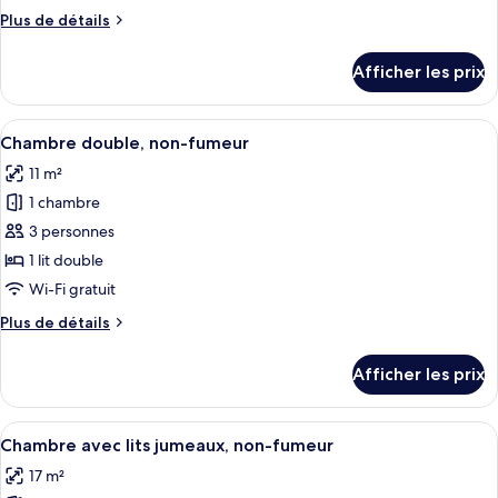
de
Plus
Plus de détails
chambre :
de
Chambre
détails
Afficher les prix
pour
simple,
Chambre
non-
simple,
Afficher
Une chambre d’hôtel avec un grand li
fumeur
13
non-
Chambre double, non-fumeur
toutes
fumeur
11 m²
les
1 chambre
photos
pour
3 personnes
ce
1 lit double
type
Wi-Fi gratuit
de
Plus
Plus de détails
chambre :
de
Chambre
détails
Afficher les prix
pour
double,
Chambre
non-
double,
Afficher
Une chambre d’hôtel avec deux lits, u
fumeur
13
non-
Chambre avec lits jumeaux, non-fumeur
toutes
fumeur
17 m²
les