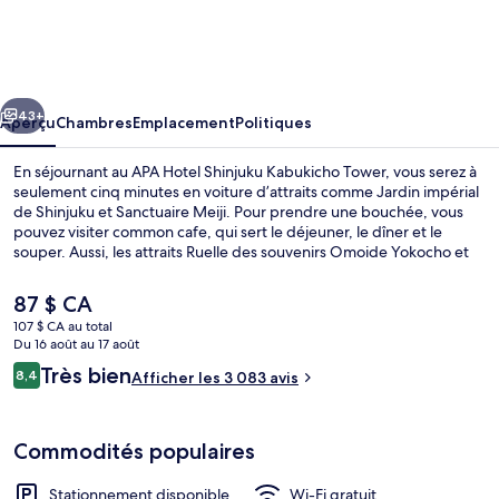
APA
Hotel
Shinjuku
cédent
Suivant
Kabukicho
43+
Aperçu
Chambres
Emplacement
Politiques
Tower
En séjournant au APA Hotel Shinjuku Kabukicho Tower, vous serez à
seulement cinq minutes en voiture d’attraits comme Jardin impérial
de Shinjuku et Sanctuaire Meiji. Pour prendre une bouchée, vous
pouvez visiter common cafe, qui sert le déjeuner, le dîner et le
souper. Aussi, les attraits Ruelle des souvenirs Omoide Yokocho et
Stade national se trouvent à seulement 5 minutes en voiture. Le
personnel serviable et l’emplacement sont des éléments très prisés
Le
87 $ CA
par les voyageurs. L’hébergement se situe à quelques minutes de
prix
107 $ CA au total
marche du transport en commun : Station de métro Shinjuku-
actuel
Du 16 août au 17 août
Nishiguchi se trouve à 5 minutes et Station de métro Shinjuku-
Bain public
est
Avis
Sanchōme est à 8 minutes.
Très bien
8,4
Afficher les 3 083 avis
de 87 $ CA
8,4 sur 10 –
Commodités populaires
Stationnement disponible
Wi-Fi gratuit