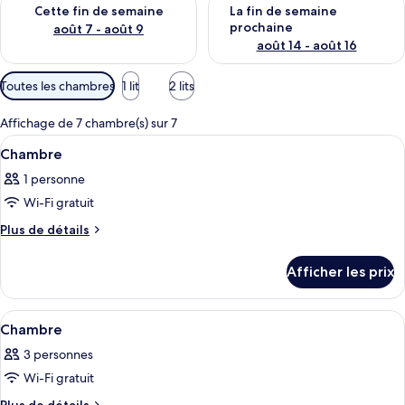
Vérifier la disponibilité pour cette fin de semaine août 7 - aoû
Vérifier la disponibilité pour 
Cette fin de semaine
La fin de semaine
prochaine
août 7 - août 9
août 14 - août 16
Filtres
Toutes les chambres
1 lit
2 lits
disponibles
pour
Affichage de 7 chambre(s) sur 7
les
Afficher
Une chambre d’hôtel avec un lit, un b
4
Chambre
chambres
toutes
1 personne
les
Wi-Fi gratuit
photos
pour
Plus
Plus de détails
de
ce
détails
type
Afficher les prix
pour
de
Chambre
chambre :
Afficher
Une chambre d’hôtel avec deux lits, un
1
Chambre
Chambre
toutes
3 personnes
les
Wi-Fi gratuit
photos
pour
Plus