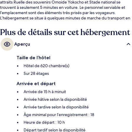
attraits Ruelle des souvenirs Omoide Yokocho et Stade national se
trouvent à seulement 5 minutes en voiture. Le personnel serviable et
l’emplacement sont des éléments très prisés par les voyageurs.
L’hébergement se situe à quelques minutes de marche du transport en
commun : Station de métro Shinjuku-Nishiguchi se trouve à 5 minutes
et Station de métro Shinjuku-Sanchōme est à 8 minutes.
Plus de détails sur cet hébergement
Aperçu
Taille de l’hôtel
Hôtel de 620 chambre(s)
Sur 28 étages
Arrivée et départ
Arrivée de 15 h à minuit
Arrivée hâtive selon la disponibilité
Arrivée tardive selon la disponibilité
Âge minimal pour l’enregistrement : 18
Heure de départ : 10 h
Départ tardif selon la disponibilité