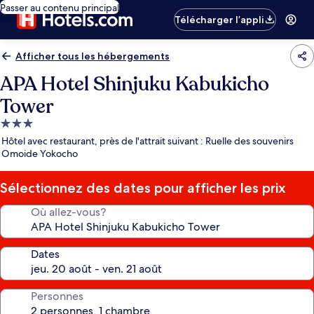
Passer au contenu principal
Télécharger l’appli
Afficher tous les hébergements
APA Hotel Shinjuku Kabukicho
Tower
Hébergement
3.0 étoiles
Hôtel avec restaurant, près de l'attrait suivant : Ruelle des souvenirs
Omoide Yokocho
Sélectionnez des dates pour afficher les prix
Où allez-vous?
Dates
Personnes