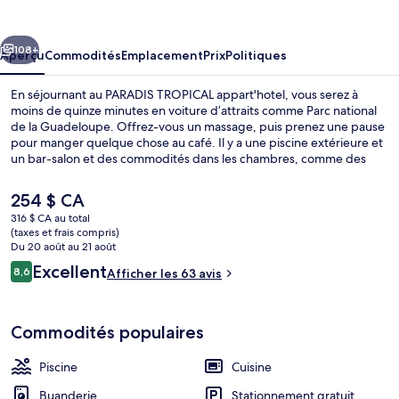
TROPICAL
appart'hotel
cédent
Suivant
108+
Aperçu
Commodités
Emplacement
Prix
Politiques
En séjournant au PARADIS TROPICAL appart'hotel, vous serez à
moins de quinze minutes en voiture d’attraits comme Parc national
de la Guadeloupe. Offrez-vous un massage, puis prenez une pause
pour manger quelque chose au café. Il y a une piscine extérieure et
un bar-salon et des commodités dans les chambres, comme des
réfrigérateurs pleine grandeur et des fours à micro-ondes.
Le
254 $ CA
prix
316 $ CA au total
actuel
(taxes et frais compris)
Piscine extérieure
est
Du 20 août au 21 août
de 254 $ CA
Avis
Excellent
8,6
Afficher les 63 avis
8,6 sur 10 –
Commodités populaires
Piscine
Cuisine
Buanderie
Stationnement gratuit