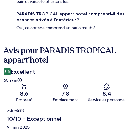
pain et vaisselle et ustensiles.
PARADIS TROPICAL appart'hotel comprend-il des
espaces privés à l’extérieur?
Oui, ce cottage comprend un patio meublé.
Avis pour PARADIS TROPICAL
Avis
appart'hotel
Excellent
8,6
63 avis
8,6
7,8
8,4
Propreté
Emplacement
Service et personnel
Avis
Avis vérifié
10/10 – Exceptionnel
9 mars 2025