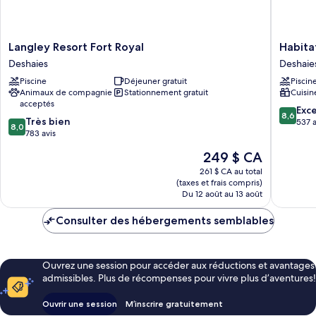
Langley
Habitati
Langley Resort Fort Royal
Habita
Resort
Grande
Deshaies
Deshaie
Fort
Anse
Piscine
Déjeuner gratuit
Piscin
Royal
Deshaie
Animaux de compagnie
Stationnement gratuit
Cuisin
Deshaies
acceptés
8.6
Exce
8,6
8.0
Très bien
sur
537 a
8,0
sur
783 avis
10,
10,
Excellen
Le
249 $ CA
Très
537 avis
prix
bien,
261 $ CA au total
est
(taxes et frais compris)
783 avis
de
Du 12 août au 13 août
249 $ CA
Consulter des hébergements semblables
Ouvrez une session pour accéder aux réductions et avantages
admissibles. Plus de récompenses pour vivre plus d’aventures!
Ouvrir une session
M’inscrire gratuitement