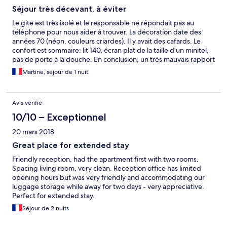
Séjour très décevant, à éviter
Le gite est très isolé et le responsable ne répondait pas au
téléphone pour nous aider à trouver. La décoration date des
années 70 (néon, couleurs criardes). Il y avait des cafards. Le
confort est sommaire: lit 140, écran plat de la taille d'un minitel,
pas de porte à la douche. En conclusion, un très mauvais rapport
qualité/prix. Le seul point positif étant la vue depuis la terrasse.
Martine, séjour de 1 nuit
Avis vérifié
10/10 – Exceptionnel
20 mars 2018
Great place for extended stay
Friendly reception, had the apartment first with two rooms.
Spacing living room, very clean. Reception office has limited
opening hours but was very friendly and accommodating our
luggage storage while away for two days - very appreciative.
Perfect for extended stay.
Séjour de 2 nuits