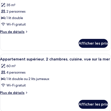
photos
sur
sur
35 m²
pour
l’océan
l’océan
2 personnes
ce
type
1 lit double
de
Wi-Fi gratuit
chambre :
Plus
Plus de détails
Appartement
de
supérieur,
détails
Afficher les prix
pour
1
Appartement
chambre,
supérieur,
Afficher
Une chambre à coucher comprenant un l
terrasse,
13
1
Appartement supérieur, 2 chambres, cuisine, vue sur la mer
toutes
chambre,
vue
60 m²
terrasse,
les
sur
vue
4 personnes
photos
l’océan
sur
pour
1 lit double ou 2 lits jumeaux
l’océan
ce
Wi-Fi gratuit
type
Plus
Plus de détails
de
de
chambre :
détails
Afficher les prix
pour
Appartement
Appartement