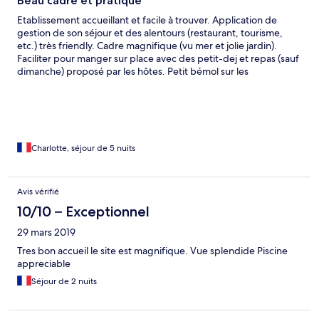
Beau cadre et pratique
Etablissement accueillant et facile à trouver. Application de
gestion de son séjour et des alentours (restaurant, tourisme,
etc.) très friendly. Cadre magnifique (vu mer et jolie jardin).
Faciliter pour manger sur place avec des petit-dej et repas (sauf
dimanche) proposé par les hôtes. Petit bémol sur les
rénovations partielles des appartements (pas eu la chance
d'être dans un des chalets :D ) : certains équipements
mériteraient d'être renouvelé comme fenêtre, le frigo et la TV.
Charlotte, séjour de 5 nuits
Avis vérifié
10/10 – Exceptionnel
29 mars 2019
Tres bon accueil le site est magnifique. Vue splendide Piscine
appreciable
Séjour de 2 nuits