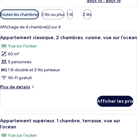
août 14 - août 16
Filtres
Toutes les chambres
3 lits ou plus
1 lit
2 lits
disponibles
pour
Affichage de 4 chambre(s) sur 4
les
Afficher
Une chambre avec une tête de lit en boi
7
Appartement classique, 2 chambres, cuisine, vue sur l’océan
chambres
toutes
Vue sur l’océan
les
60 m²
photos
pour
5 personnes
ce
1 lit double et 2 lits jumeaux
type
Wi-Fi gratuit
de
Plus
Plus de détails
chambre :
de
Appartement
détails
Afficher les prix
pour
classique,
Appartement
2
classique,
Afficher
Une chambre avec deux lits, une échell
chambres,
25
2
Appartement supérieur, 1 chambre, terrasse, vue sur
toutes
cuisine,
chambres,
l’océan
cuisine,
les
vue
Vue sur l’océan
vue