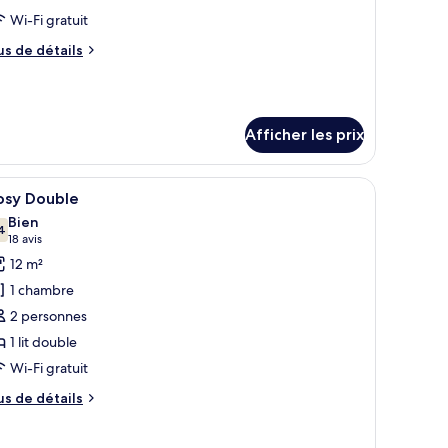
ype
Wi-Fi gratuit
e
us
us de détails
hambre :
e
ccessible
tails
ur
ouble
cessible
Afficher les prix
uble
 un bureau, une chaise et une télévision.
fficher
Une chambre d’hôtel avec un lit, un bureau, u
5
osy Double
outes
Bien
s
4
7,4 sur 10
(18 avis)
18 avis
hotos
12 m²
our
1 chambre
e
2 personnes
ype
1 lit double
e
Wi-Fi gratuit
hambre :
osy
us
us de détails
ouble
e
tails