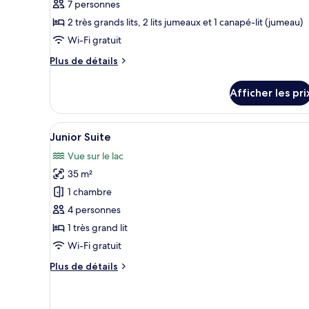
7 personnes
type
2 très grands lits, 2 lits jumeaux et 1 canapé-lit (jumeau)
de
Wi-Fi gratuit
chambre :
Windor
Plus
Plus de détails
Suite
de
détails
3
Afficher les pri
pour
Bedroom
Windor
Private
Suite
Afficher
Une chambre d’hôtel avec un gra
10
3
Hot
Junior Suite
toutes
Bedroom
Tub
Vue sur le lac
Private
les
Hot
35 m²
photos
Tub
pour
1 chambre
ce
4 personnes
type
1 très grand lit
de
Wi-Fi gratuit
chambre :
Plus
Plus de détails
Junior
de
Suite
détails
pour