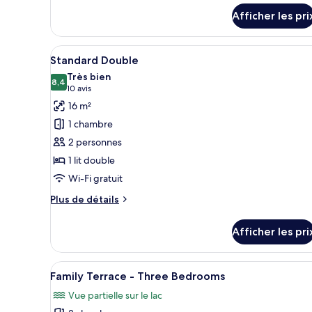
Junior
Afficher les pri
Suite
Afficher
Une chambre d’hôtel avec un gr
4
Standard Double
toutes
Très bien
les
8,4
8,4 sur 10
(10 avis)
10 avis
photos
16 m²
pour
1 chambre
ce
2 personnes
type
1 lit double
de
Wi-Fi gratuit
chambre :
Standard
Plus
Plus de détails
Double
de
détails
Afficher les pri
pour
Standard
Double
Afficher
Un salon moderne avec un télév
7
Family Terrace - Three Bedrooms
toutes
Vue partielle sur le lac
les