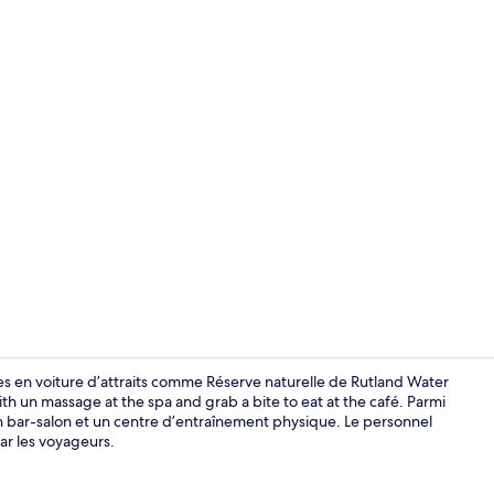
Windor Suite
es en voiture d’attraits comme Réserve naturelle de Rutland Water
 un massage at the spa and grab a bite to eat at the café. Parmi
, un bar-salon et un centre d’entraînement physique. Le personnel
Façade de l
ar les voyageurs.