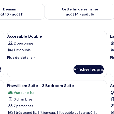
sponibilité pour demain août 10 - août 11
Vérifier la disponibilité pour cette fi
Demain
Cette fin de semaine
ût 10 - août 11
août 14 - août 16
t, des tables de chevet, un bureau, une chaise et une fenêtre avec des rideau
Afficher
Une chambre d’hôtel comprenant un lit
A
3
Accessible Double
La
toutes
t
2 personnes
les
le
1 lit double
photos
p
pour
p
Plus
Pl
Plus de détails
Pl
de
d
ce
c
détails
dé
type
t
x
Afficher les prix
pour
po
de
d
Accessible
La
chambre :
c
Double
Vi
nt un lit, des lampes de chevet, un bureau, une chaise, un radiateur, un té
Afficher
Une chambre à coucher avec un grand li
A
7
Ki
Accessible
Fitzwilliam Suite - 3 Bedroom Suite
L
A
toutes
t
Double
V
Vue sur le lac
les
le
K
3 chambres
photos
p
pour
p
7 personnes
ce
c
1 très grand lit, 1 lit jumeau, 1 lit double et 1 canapé-lit