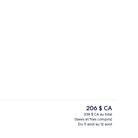
 3 Bedroom Private Hot Tub | Baignoire à remous privée
Façade de l’hébergement
Le
206 $ CA
prix
338 $ CA au total
actuel
(taxes et frais compris)
’hébergement
Windor Suite 3 Bedroom Private Hot Tu
est
Du 11 août au 12 août
de 206 $ CA