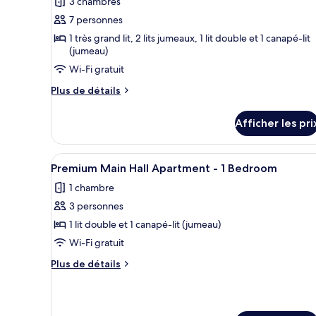
3 chambres
photos
pour
7 personnes
ce
1 très grand lit, 2 lits jumeaux, 1 lit double et 1 canapé-lit
(jumeau)
type
de
Wi-Fi gratuit
chambre :
Plus
Plus de détails
Family
de
détails
Terrace
Afficher les pri
pour
-
Family
Three
Terrace
Afficher
Une chambre d’hôtel avec un l
Bedrooms
7
-
Premium Main Hall Apartment - 1 Bedroom
toutes
Three
1 chambre
Bedrooms
les
3 personnes
photos
pour
1 lit double et 1 canapé-lit (jumeau)
ce
Wi-Fi gratuit
type
Plus
Plus de détails
de
de
chambre :
détails
pour
Premium
Premium