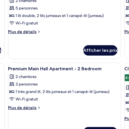
2 chambres
photos
p
pour
p
5 personnes
ce
c
1 lit double, 2 lits jumeaux et 1 canapé-lit (jumeau)
type
t
Wi-Fi gratuit
de
d
Plus
Pl
Plus de détails
Pl
chambre :
c
de
d
Superior
A
détails
dé
pour
po
Apartment
s
x
Afficher les prix
Superior
Ap
2
2
Apartment
su
Bedroom
c
2
2
it, un bureau, un téléphone et une lampe.
Afficher
Une chambre à coucher bien rangée, ave
A
&
5
Bedroom
ch
Premium Main Hall Apartment - 2 Bedroom
Cl
toutes
t
&
Sofa
2 chambres
Sofa
les
le
8,
Bed
Bed
3 personnes
photos
p
pour
p
1 très grand lit, 2 lits jumeaux et 1 canapé-lit (jumeau)
ce
c
Wi-Fi gratuit
type
t
Plus
Plus de détails
de
d
de
chambre :
détails
c
Pl
Pl
pour
d
Premium
Cl
Premium
dé