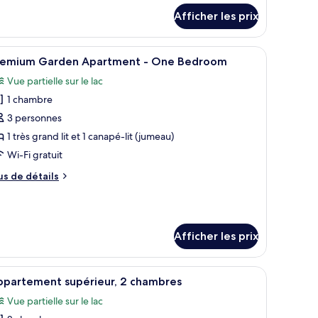
ur
sy
Afficher les prix
uble
eaux.
 un bureau avec un ordinateur, une chaise et une vue sur un jardin par la fe
fficher
Un salon moderne avec un téléviseur à écran p
7
remium Garden Apartment - One Bedroom
outes
Vue partielle sur le lac
s
1 chambre
hotos
our
3 personnes
e
1 très grand lit et 1 canapé-lit (jumeau)
ype
Wi-Fi gratuit
e
us
us de détails
hambre :
e
remium
tails
ur
arden
remium
partment
Afficher les prix
arden
artment
ne
erviettes, une lampe et un tableau au mur.
fficher
Une chambre d’hôtel avec un lit, des serviett
ne
6
edroom
ppartement supérieur, 2 chambres
outes
edroom
Vue partielle sur le lac
s