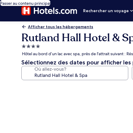
Passer au contenu principal
Rechercher un voyage
Afficher tous les hébergements
Rutland Hall Hotel & S
Hébergement
4.0 étoiles
Hôtel au bord d’un lac avec spa, près de l'attrait suivant : R
Sélectionnez des dates pour afficher les 
Où allez-vous?
Galerie
de
photos
de
l’hébergement
Rutland