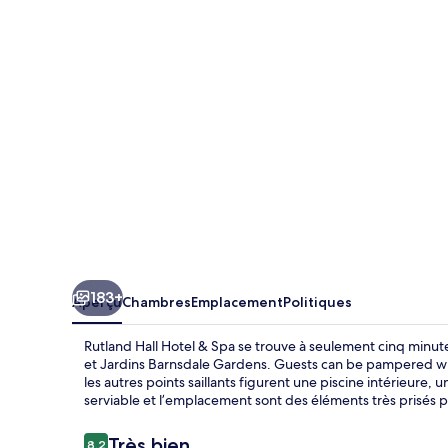
Hall
Hotel
&
Spa
183+
Aperçu
Chambres
Emplacement
Politiques
Rutland Hall Hotel & Spa se trouve à seulement cinq minut
et Jardins Barnsdale Gardens. Guests can be pampered with
les autres points saillants figurent une piscine intérieure
serviable et l’emplacement sont des éléments très prisés p
Avis
Très bien
8,2