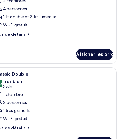
2 chambres
hotos
our
4 personnes
e
1 lit double et 2 lits jumeaux
ype
Wi-Fi gratuit
e
us
us de détails
hambre :
e
ppartement
tails
ur
upérieur,
Afficher les prix
partement
périeur,
hambres
c un lit, des tables de chevet, une lampe et une chaise.
fficher
Une chambre d’hôtel équipée d’un lit, d’un bur
7
ambres
assic Double
outes
Très bien
s
0
8,0 sur 10
(6 avis)
6 avis
hotos
1 chambre
our
2 personnes
e
1 très grand lit
ype
Wi-Fi gratuit
e
hambre :
us
us de détails
e
assic
tails