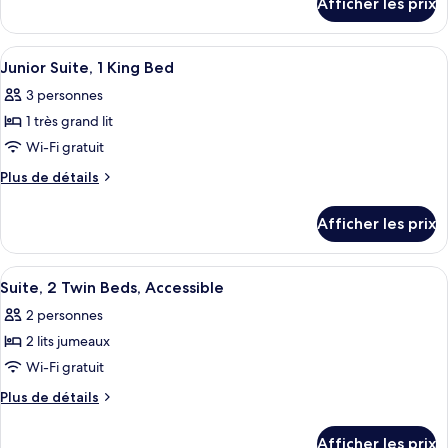
Afficher les prix
pour
chambre :
Villa,
Villa,
1
Afficher
Une chambre d’hôtel avec un grand lit,
7
1
King
Junior Suite, 1 King Bed
toutes
Bed
King
3 personnes
(Beach)
les
Bed
1 très grand lit
photos
(Beach)
pour
Wi-Fi gratuit
ce
Plus
Plus de détails
type
de
détails
de
Afficher les prix
pour
chambre :
Junior
Junior
Suite,
Afficher
Une chambre d’hôtel avec deux lits, un
5
Suite,
1
Suite, 2 Twin Beds, Accessible
toutes
King
1
2 personnes
Bed
les
King
2 lits jumeaux
photos
Bed
pour
Wi-Fi gratuit
ce
Plus
Plus de détails
type
de
détails
de
Afficher les prix