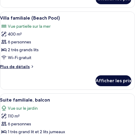
pour
chambre :
Suite,
Suite,
2
Afficher
Villa familiale (Beach Pool) | Literie 
9
2
Twin
Villa familiale (Beach Pool)
toutes
Beds,
Twin
Vue partielle sur la mer
Accessible
les
Beds,
400 m²
photos
Accessible
pour
6 personnes
ce
2 très grands lits
type
Wi-Fi gratuit
de
Plus
Plus de détails
chambre :
de
Villa
détails
Afficher les prix
pour
familiale
Villa
(Beach
familiale
Afficher
Une pièce avec une porte vitrée donnan
Pool)
7
(Beach
Suite familiale, balcon
toutes
Pool)
Vue sur le jardin
les
110 m²
photos
pour
6 personnes
ce
1 très grand lit et 2 lits jumeaux