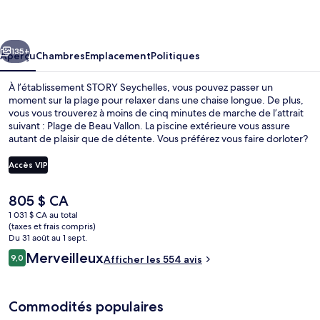
Seychelles
cédent
Suivant
135+
Aperçu
Chambres
Emplacement
Politiques
À l’établissement STORY Seychelles, vous pouvez passer un
moment sur la plage pour relaxer dans une chaise longue. De plus,
vous vous trouverez à moins de cinq minutes de marche de l’attrait
suivant : Plage de Beau Vallon. La piscine extérieure vous assure
autant de plaisir que de détente. Vous préférez vous faire dorloter?
Visitez alors le spa et profitez des massages en profondeur, des
enveloppements et de l’aromathérapie. Vasco's Restaurant, l’un des
Accès VIP
7 restaurants, sert une cuisine internationale et est ouvert pour le le
déjeuner et le le souper. Un club pour enfants gratuit, un bar
Le
805 $ CA
attenant à la piscine et un centre d’entraînement physique ouvert
Extérieur
prix
en tout temps comptent parmi les autres points saillants de
1 031 $ CA au total
actuel
(taxes et frais compris)
complexe hôtelier de luxe. Les autres voyageurs adorent le
est
Du 31 août au 1 sept.
personnel serviable.
de 805 $ CA
Avis
Merveilleux
9,0
Afficher les 554 avis
9,0 sur 10 –
Commodités populaires