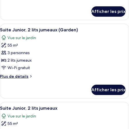
Suite,
de
2
détails
Afficher les prix
pour
lits
Suite,
jumeaux,
2
Afficher
Une chambre d’hôtel avec deux lits, u
accessible
15
lits
Suite Junior, 2 lits jumeaux (Garden)
toutes
jumeaux,
aux
Vue sur le jardin
accessible
les
personnes
aux
55 m²
photos
à
personnes
pour
3 personnes
mobilité
à
ce
mobilité
2 lits jumeaux
réduite
réduite
type
Wi-Fi gratuit
de
Plus
Plus de détails
chambre :
de
Suite
détails
Afficher les prix
pour
Junior,
Suite
2
Junior,
Afficher
Une chambre d’hôtel avec deux lits, u
lits
16
2
Suite Junior, 2 lits jumeaux
toutes
jumeaux
lits
Vue sur le jardin
jumeaux
les
(Garden)
(Garden)
55 m²
photos