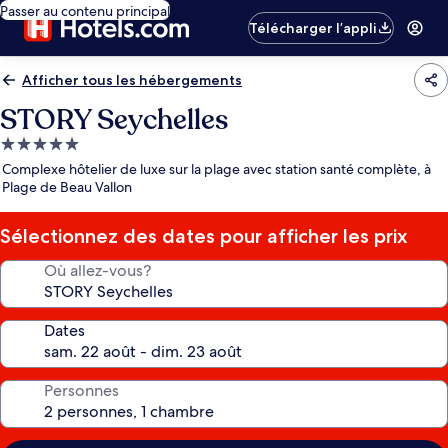
Passer au contenu principal
Télécharger l’appli
Afficher tous les hébergements
STORY Seychelles
Hébergement
5.0 étoiles
Complexe hôtelier de luxe sur la plage avec station santé complète, à
Plage de Beau Vallon
Sélectionnez des dates pour afficher les prix
Où allez-vous?
Dates
Personnes