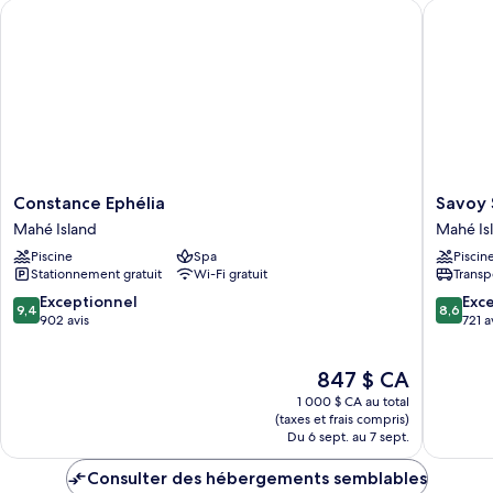
Constance Ephélia
Savoy Se
Constance
Savoy
Constance Ephélia
Savoy 
Ephélia
Seychell
Mahé Island
Mahé Is
Mahé
Resort
Piscine
Spa
Piscin
Island
&
Stationnement gratuit
Wi-Fi gratuit
Transp
Spa
Mahé
9.4
8.6
Exceptionnel
Exce
9,4
8,6
Island
sur
sur
902 avis
721 a
10,
10,
Exceptionnel,
Excellen
Le
847 $ CA
902 avis
721 avis
prix
1 000 $ CA au total
est
(taxes et frais compris)
de
Du 6 sept. au 7 sept.
847 $ CA
Consulter des hébergements semblables