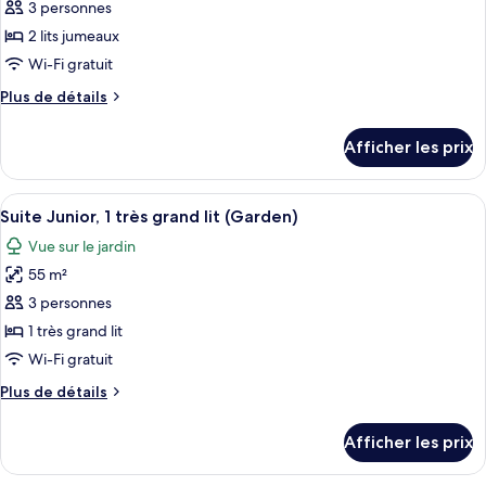
pour
3 personnes
ce
2 lits jumeaux
type
Wi-Fi gratuit
de
Plus
Plus de détails
chambre :
de
Suite
détails
Afficher les prix
pour
Junior,
Suite
2
Junior,
Afficher
Un grand lit avec du linge de lit blanc
lits
17
2
Suite Junior, 1 très grand lit (Garden)
toutes
jumeaux
lits
Vue sur le jardin
jumeaux
les
55 m²
photos
pour
3 personnes
ce
1 très grand lit
type
Wi-Fi gratuit
de
Plus
Plus de détails
chambre :
de
Suite
détails
Afficher les prix
pour
Junior,
Suite
1