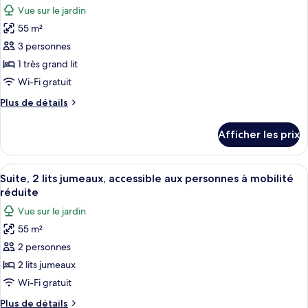
lit
grand
Vue sur le jardin
lit
les
(Beach)
(Beach)
55 m²
photos
pour
3 personnes
ce
1 très grand lit
type
Wi-Fi gratuit
de
Plus
Plus de détails
chambre :
de
Suite
détails
Afficher les prix
pour
Junior,
Suite
1
Junior,
Afficher
Literie hypoallergénique, couette en d
très
7
1
Suite, 2 lits jumeaux, accessible aux personnes à mobilité
toutes
grand
très
réduite
grand
les
lit
Vue sur le jardin
lit
photos
55 m²
pour
2 personnes
ce
type
2 lits jumeaux
de
Wi-Fi gratuit
chambre :
Plus
Plus de détails