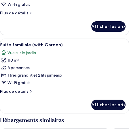
type
Wi-Fi gratuit
de
Plus
Plus de détails
chambre :
de
Suite
détails
Afficher les prix
pour
familiale,
Suite
balcon
familiale,
Afficher
Une chambre d’hôtel avec un lit, deux c
5
balcon
Suite familiale (with Garden)
toutes
Vue sur le jardin
les
110 m²
photos
pour
6 personnes
ce
1 très grand lit et 2 lits jumeaux
type
Wi-Fi gratuit
de
Plus
Plus de détails
chambre :
de
Suite
détails
Afficher les prix
pour
familiale
Suite
(with
familiale
Hébergements similaires
Garden)
(with
Garden)