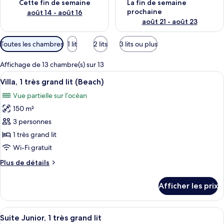
Cette fin de semaine
La fin de semaine
prochaine
août 14 - août 16
août 21 - août 23
Filtres
Toutes les chambres
1 lit
2 lits
3 lits ou plus
disponibles
pour
Affichage de 13 chambre(s) sur 13
les
Afficher
Vue de la chambre
9
Villa, 1 très grand lit (Beach)
chambres
toutes
Vue partielle sur l’océan
les
150 m²
photos
pour
3 personnes
ce
1 très grand lit
type
Wi-Fi gratuit
de
Plus
Plus de détails
chambre :
de
Villa,
détails
Afficher les prix
pour
1
Villa,
très
1
Afficher
Une salle de bain moderne avec une ba
grand
21
très
Suite Junior, 1 très grand lit
toutes