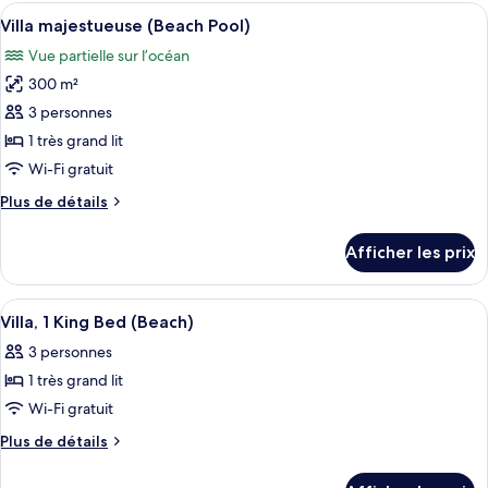
Junior,
Afficher
Un vaste espace dédié à la salle à man
très
12
1
Villa majestueuse (Beach Pool)
toutes
grand
très
Vue partielle sur l’océan
grand
les
lit
lit
300 m²
photos
(Garden)
(Garden)
pour
3 personnes
ce
1 très grand lit
type
Wi-Fi gratuit
de
Plus
Plus de détails
chambre :
de
Villa
détails
Afficher les prix
pour
majestueuse
Villa
(Beach
majestueuse
Afficher
Une chambre d’hôtel avec un lit, un bu
Pool)
8
(Beach
Villa, 1 King Bed (Beach)
toutes
Pool)
3 personnes
les
1 très grand lit
photos
pour
Wi-Fi gratuit
ce
Plus
Plus de détails
type
de
détails
de