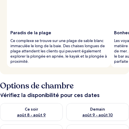
Paradis de la plage
Bonheur
Ce complexe se trouve sur une plage de sable blanc
Les voya
immaculée le long de la baie. Des chaises longues de
matière
plage attendent les clients qui peuvent également
de mer. 
explorer la plongée en apnée, le kayak et la plongée à
le bar a
proximité.
parfaite 
Options de chambre
Vérifiez la disponibilité pour ces dates
Vérifier la disponibilité pour ce soir août 8 - août 9
Vérifier la disponibilité pour 
Ce soir
Demain
août 8 - août 9
août 9 - août 10
Vérifier la disponibilité pour cette fin de semaine août 14 - aoû
Vérifier la disponibilité pour 