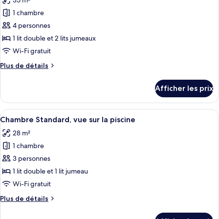
35 m²
photos
pour
1 chambre
ce
4 personnes
type
1 lit double et 2 lits jumeaux
de
Wi-Fi gratuit
chambre :
Plus
Plus de détails
Chambre
de
familiale
détails
Afficher les prix
pour
Chambre
familiale
Afficher
Une chambre d’hôtel comprenant un lit
13
Chambre Standard, vue sur la piscine
toutes
28 m²
les
1 chambre
photos
pour
3 personnes
ce
1 lit double et 1 lit jumeau
type
Wi-Fi gratuit
de
Plus
Plus de détails
chambre :
de
Chambre
détails