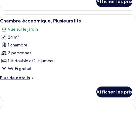
Afficher les prix
pour
Standard,
Chambre
vue
Standard,
Afficher
Chambre économique, Plusieurs lits | Li
sur
4
vue
Chambre économique, Plusieurs lits
toutes
la
sur
Vue sur le jardin
la
les
piscine
piscine
24 m²
photos
pour
1 chambre
ce
3 personnes
type
1 lit double et 1 lit jumeau
de
Wi-Fi gratuit
chambre :
Plus
Plus de détails
Chambre
de
économique,
détails
Afficher les prix
Plusieurs
pour
Chambre
lits
économique,
Plusieurs
lits