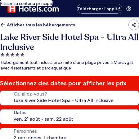
Passer au contenu principal
Télécharger l’appli
Afficher tous les hébergements
Lake River Side Hotel Spa - Ultra All
Inclusive
Hébergement
5.0 étoiles
Hébergement tout inclus à proximité d’une plage privée à Manavgat
avec 4 restaurants et parc aquatique
Sélectionnez des dates pour afficher les prix
Où allez-vous?
Dates
Personnes