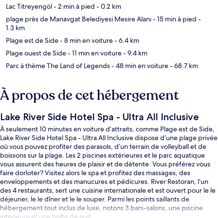
Lac Titreyengöl
- 2 min à pied
- 0.2 km
plage près de Manavgat Belediyesi Mesire Alanı
- 15 min à pied
-
1.3 km
Plage est de Side
- 8 min en voiture
- 6.4 km
Plage ouest de Side
- 11 min en voiture
- 9.4 km
Parc à thème The Land of Legends
- 48 min en voiture
- 68.7 km
À propos de cet hébergement
Lake River Side Hotel Spa - Ultra All Inclusive
À seulement 10 minutes en voiture d’attraits, comme Plage est de Side,
Lake River Side Hotel Spa - Ultra All Inclusive dispose d’une plage privée
où vous pouvez profiter des parasols, d’un terrain de volleyball et de
boissons sur la plage. Les 2 piscines extérieures et le parc aquatique
vous assurent des heures de plaisir et de détente. Vous préférez vous
faire dorloter? Visitez alors le spa et profitez des massages, des
enveloppements et des manucures et pédicures. River Restoran, l’un
des 4 restaurants, sert une cuisine internationale et est ouvert pour le le
déjeuner, le le dîner et le le souper. Parmi les points saillants de
hébergement tout inclus de luxe, notons 3 bars-salons, une piscine
intérieure et une boîte de nuit.