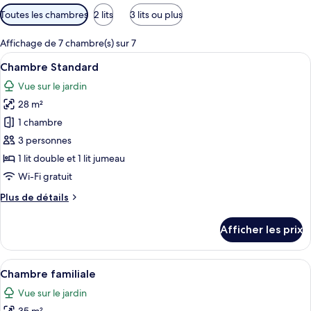
Filtres
Toutes les chambres
2 lits
3 lits ou plus
disponibles
pour
Affichage de 7 chambre(s) sur 7
les
Afficher
Une chambre d’hôtel comprenant un lit
13
Chambre Standard
chambres
toutes
Vue sur le jardin
les
28 m²
photos
pour
1 chambre
ce
3 personnes
type
1 lit double et 1 lit jumeau
de
Wi-Fi gratuit
chambre :
Plus
Plus de détails
Chambre
de
Standard
détails
Afficher les prix
pour
Chambre
Standard
Afficher
Une chambre d’hôtel avec deux lits, un 
14
Chambre familiale
toutes
Vue sur le jardin
les