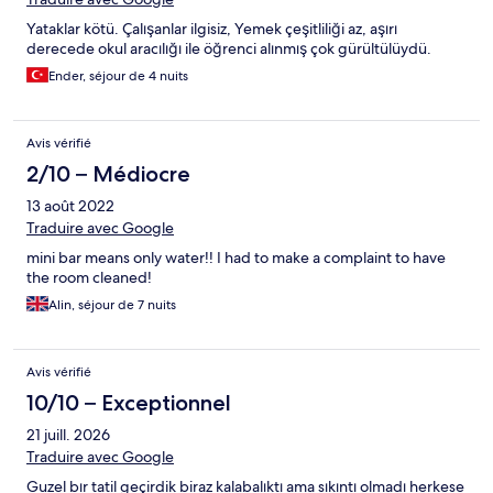
Yataklar kötü. Çalışanlar ilgisiz, Yemek çeşitliliği az, aşırı
derecede okul aracılığı ile öğrenci alınmış çok gürültülüydü.
Ender, séjour de 4 nuits
Avis vérifié
2/10 – Médiocre
13 août 2022
Traduire avec Google
mini bar means only water!! I had to make a complaint to have
the room cleaned!
Alin, séjour de 7 nuits
Avis vérifié
10/10 – Exceptionnel
21 juill. 2026
Traduire avec Google
Guzel bır tatil geçirdik biraz kalabalıktı ama sıkıntı olmadı herkese