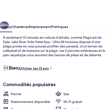
Lake
River
Side
cédent
Suivant
Hotel
81+
Aperçu
Chambres
Emplacement
Politiques
Spa
À seulement 10 minutes en voiture d’attraits, comme Plage est de
-
Side, Lake River Side Hotel Spa - Ultra All Inclusive dispose d’une
plage privée où vous pouvez profiter des parasols, d’un terrain de
Ultra
volleyball et de boissons sur la plage. Les 2 piscines extérieures et le
All
parc aquatique vous assurent des heures de plaisir et de détente.
Vous préférez vous faire dorloter? Visitez alors le spa et profitez des
Inclusive
massages, des enveloppements et des manucures et pédicures.
Avis
Bien
River Restoran, l’un des 4 restaurants, sert une cuisine internationale
7,4
Afficher les 13 avis
7,4 sur 10 –
et est ouvert pour le le déjeuner, le le dîner et le le souper. Parmi les
points saillants de hébergement tout inclus de luxe, notons 3 bars-
Chambre familiale | Jardin
salons, une piscine intérieure et une boîte de nuit.
Commodités populaires
Piscine
Spa
Stationnement disponible
Wi-Fi gratuit