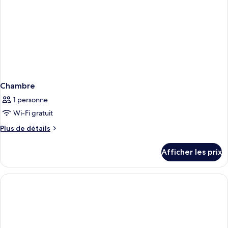
Chambre
1 personne
Wi-Fi gratuit
Plus
Plus de détails
de
détails
Afficher les prix
pour
Chambre