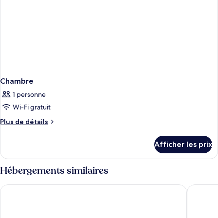
Chambre
1 personne
Wi-Fi gratuit
Plus
Plus de détails
de
détails
Afficher les prix
pour
Chambre
Hébergements similaires
Berry Blue Hotels - All Inclusive
AQI Pega