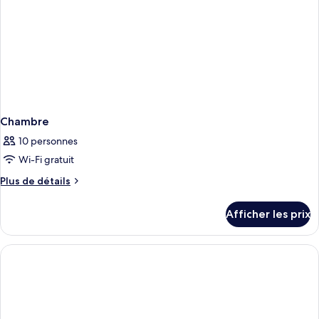
Chambre
10 personnes
Wi-Fi gratuit
Plus
Plus de détails
de
détails
Afficher les prix
pour
Chambre