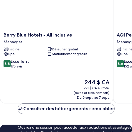
Berry
AQI
Berry Blue Hotels - All Inclusive
AQI Peg
Blue
Pegasos
Manavgat
Manavg
Hotels
World
Piscine
Déjeuner gratuit
Piscin
-
-
Spa
Stationnement gratuit
Spa
All
All
Inclusive
inclusive
8.8
8.6
Excellent
Exce
8,8
8,6
Manavgat
Manavg
sur
sur
175 avis
152 a
10,
10,
Excellent,
Excellen
Le
244 $ CA
175 avis
152 avis
prix
271 $ CA au total
est
(taxes et frais compris)
de
Du 6 sept. au 7 sept.
244 $ CA
Consulter des hébergements semblables
Ouvrez une session pour accéder aux réductions et avantages