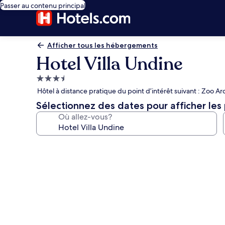
Passer au contenu principal
Afficher tous les hébergements
Hotel Villa Undine
Hébergement
3.5 étoiles
Hôtel à distance pratique du point d’intérêt suivant : Zoo A
Sélectionnez des dates pour afficher les 
Où allez-vous?
Galerie
de
photos
de
l’hébergement
Hotel