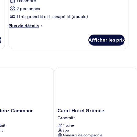
1 chambre
photos
pour
2 personnes
ce
1 très grand lit et 1 canapé-lit (double)
type
Plus
Plus de détails
de
de
chambre :
détails
x
Afficher les prix
pour
Suite
Suite
Junior,
Junior,
2
2
chambres
chambres
enz Cammann
Carat Hotel Grömitz
nz
Carat
idenz Cammann
Carat Hotel Grömitz
Hotel
Groemitz
Grömitz
tuit
Piscine
Groemitz
nt
Spa
Animaux de compagnie