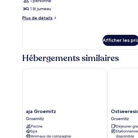
1 personne
photos
pour
1 lit jumeau
ce
Plus
Plus de détails
type
de
détails
de
pour
chambre :
Chambre
Afficher les pri
Chambre
simple
simple
Hébergements similaires
aja Groemitz
Ostseeresid
aja
Ostseereside
aja Groemitz
Ostseeres
Groemitz
Cammann
Groemitz
Groemitz
Groemitz
Groemitz
Piscine
Déjeuner gra
Spa
Stationneme
Animaux de compagnie
disponible