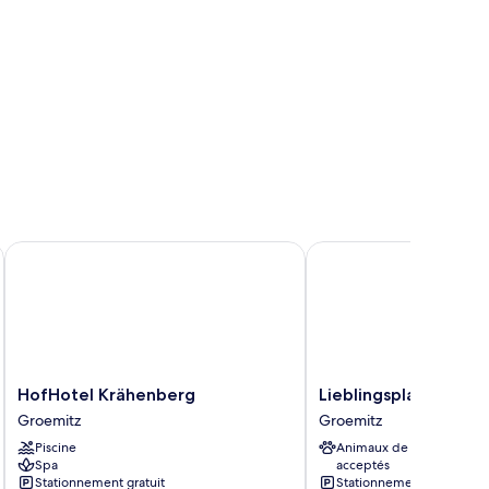
HofHotel Krähenberg
Lieblingsplatz Hotel S
HofHotel
Lieblingsplatz
HofHotel Krähenberg
Lieblingsplatz Hotel
Krähenberg
Hotel
Groemitz
Groemitz
Groemitz
Seedeich
Piscine
Animaux de compagnie
Groemitz
Spa
acceptés
Stationnement gratuit
Stationnement