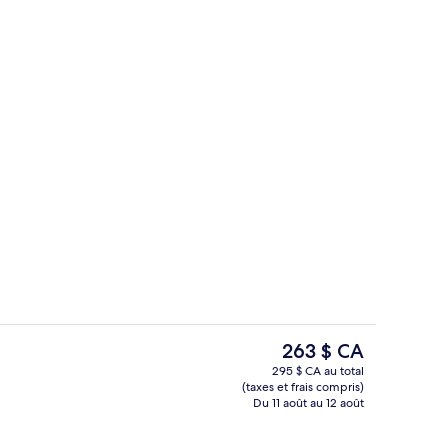
êt
Façade de l’hébergement
Le
263 $ CA
prix
295 $ CA au total
actuel
(taxes et frais compris)
êt
Terrasse/patio
est
Du 11 août au 12 août
de 263 $ CA