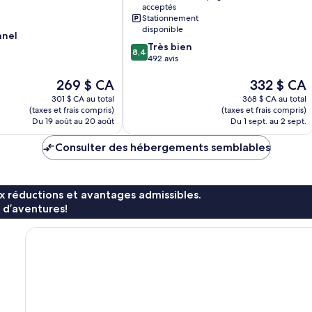
acceptés
Stationnement
disponible
nnel
8.4
Très bien
8,4
sur
492 avis
10,
Le
Le
269 $ CA
332 $ CA
Très
prix
prix
bien,
301 $ CA au total
368 $ CA au total
est
est
492 avis
(taxes et frais compris)
(taxes et frais compris)
de
de
Du 19 août au 20 août
Du 1 sept. au 2 sept.
269 $ CA
332 $ CA
Consulter des hébergements semblables
x réductions et avantages admissibles.
 d’aventures!