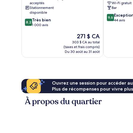
acceptés
Wi-Fi gratuit
Stationnement
Bar
disponible
9.6
Exceptio
9,6
8.2
Très bien
sur
44 avis
8,2
sur
1 000 avis
10,
10,
Exceptionnel,
Le
271 $ CA
Très
44 avis
prix
bien,
303 $ CA au total
est
1 000 avis
(taxes et frais compris)
de
Du 30 août au 31 août
271 $ CA
Ouvrez une session pour accéder au
Plus de récompenses pour vivre plus
À propos du quartier