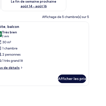
La fin de semaine prochaine
août 14 - août 16
Affichage de 5 chambre(s) sur 5
, deux fauteuils, une petite table ronde, un bureau avec une télévision et u
fficher
Une chambre d’hôtel avec un lit, un bureau, u
8
ite, balcon
outes
Très bien
s
0
8,0 sur 10
(2 avis)
2 avis
hotos
30 m²
our
1 chambre
e
2 personnes
ype
1 très grand lit
e
hambre :
us
us de détails
e
ite,
tails
alcon
Afficher les prix
ur
ite,
lcon
n à motifs floraux et une petite table ronde.
r | Téléviseur à écran plat