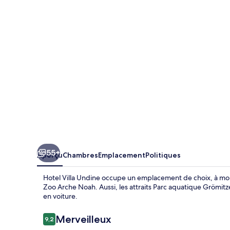
Villa
Undine
55+
Aperçu
Chambres
Emplacement
Politiques
Hotel Villa Undine occupe un emplacement de choix, à moi
Zoo Arche Noah. Aussi, les attraits Parc aquatique Grömit
en voiture.
Avis
Merveilleux
9,2
9,2 sur 10 –