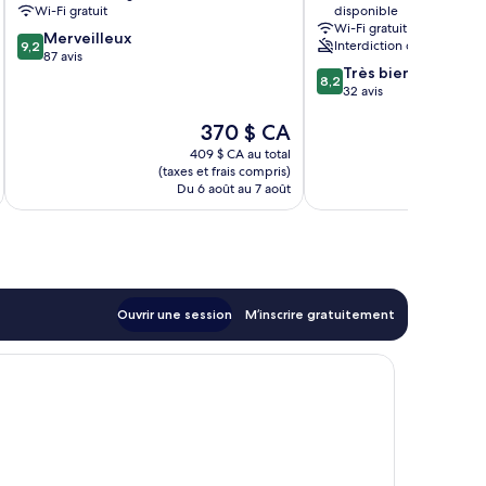
Wi-Fi gratuit
disponible
Wi-Fi gratuit
9.2
Merveilleux
Interdiction de fumer
9,2
sur
87 avis
8.2
Très bien
10,
8,2
sur
32 avis
Merveilleux,
10,
87 avis
Le
370 $ CA
Très
prix
bien,
409 $ CA au total
est
32 avis
(taxes et frais compris)
(taxe
de
Du 6 août au 7 août
Du 
370 $ CA
Ouvrir une session
M’inscrire gratuitement