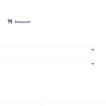
ner
Restaurant
sponibilité pour demain août 6 - août 7
Vérifier la disponibilité pour cette fi