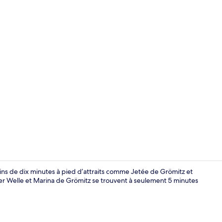
Point d’intér
ns de dix minutes à pied d’attraits comme Jetée de Grömitz et
zer Welle et Marina de Grömitz se trouvent à seulement 5 minutes
Point d’intér