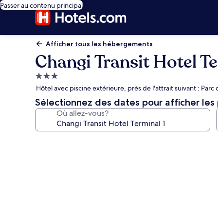
Passer au contenu principal
Afficher tous les hébergements
Changi Transit Hotel Te
Hébergement
3.0 étoiles
Hôtel avec piscine extérieure, près de l'attrait suivant : Par
Sélectionnez des dates pour afficher les 
Où allez-vous?
Galerie
de
photos
de
l’hébergement
Changi