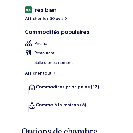
Avis
Très bien
8,0
8,0 sur 10 –
Afficher les 30 avis
Extérieur
Commodités populaires
Piscine
Restaurant
Salle d’entraînement
Afficher tout
Commodités principales
(12)
Comme à la maison
(6)
Options de chambre