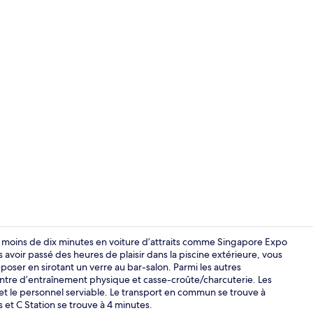
Draps en coto
à moins de dix minutes en voiture d’attraits comme Singapore Expo
avoir passé des heures de plaisir dans la piscine extérieure, vous
ser en sirotant un verre au bar-salon. Parmi les autres
Standard Sing
 centre d’entraînement physique et casse-croûte/charcuterie. Les
 et le personnel serviable. Le transport en commun se trouve à
et C Station se trouve à 4 minutes.