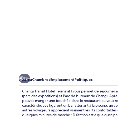
Transit
Hotel
Terminal
1
13+
Aperçu
Chambres
Emplacement
Politiques
Changi Transit Hotel Terminal 1 vous permet de séjourner 
(parc des expositions) et Parc de bureaux de Changi. Après 
pouvez manger une bouchée dans le restaurant ou vous repo
caractéristiques figurent un bar attenant à la piscine, un
autres voyageurs apprécient vraiment les lits confortables
quelques minutes de marche : D Station est à quelques pas 