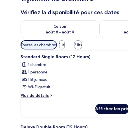
Vérifiez la disponibilité pour ces dates
Vérifier la disponibilité pour ce soir août 8 - août 9
Vérifier la di
Ce soir
août 8 - août 9
ao
Filtres
Toutes les chambres
1 lit
2 lits
disponibles
Afficher
Draps en coton égyptien, literie
pour
5
Standard Single Room (12 Hours)
toutes
les
1 chambre
les
chambres
1 personne
photos
pour
1 lit jumeau
ce
Wi-Fi gratuit
type
Plus
Plus de détails
de
de
chambre :
détails
Afficher les pri
pour
Standard
Standard
Single
Single
Afficher
Une chambre d’hôtel avec deux l
Room
6
Room
Deluxe Double Room (12 Hours)