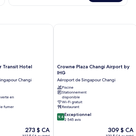
chambre :
Standard
Standard
Single
Single
Room
-
Room
12
ansit Hotel Terminal 2
Crowne Plaza Changi Airport by IHG
-
Hour
12
Stay
Hour
Stay
Crowne
 Transit Hotel
Crowne Plaza Changi Airport by
Plaza
IHG
Changi
Singapour Changi
Aéroport de Singapour Changi
Airport
by
Piscine
Stationnement
IHG
verte en
disponible
Aéroport
Wi-Fi gratuit
de
 de fumer
Restaurant
Singapour
9.4
Exceptionnel
Changi
9,4
sur
2 545 avis
10,
Le
Le
273 $ CA
309 $ CA
Exceptionnel,
prix
prix