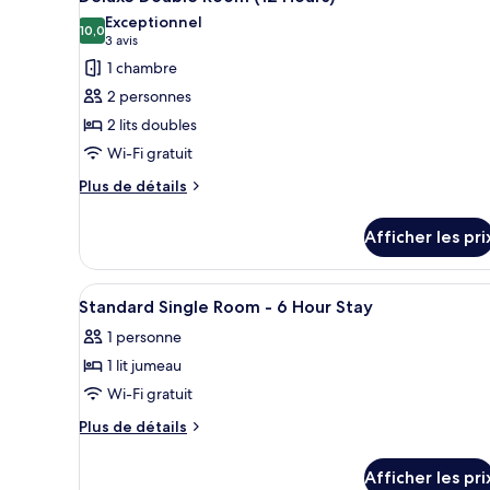
toutes
(12
(12
Exceptionnel
Hours)
les
10,0
10,0 sur 10
Hours)
(3 avis)
3 avis
photos
1 chambre
pour
2 personnes
ce
2 lits doubles
type
Wi-Fi gratuit
de
chambre :
Plus
Plus de détails
de
Deluxe
détails
Double
Afficher les pri
pour
Room
Deluxe
(12
Double
Afficher
Draps en coton égyptien, literie
5
Room
Standard Single Room - 6 Hour Stay
Hours)
toutes
(12
1 personne
Hours)
les
1 lit jumeau
photos
pour
Wi-Fi gratuit
ce
Plus
Plus de détails
type
de
détails
de
Afficher les pri
pour