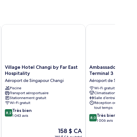
Village Hotel Changi by Far East Hospitality
Ambassador Transit Hot
Village
Ambassador
Village Hotel Changi by Far East
Ambassador Transit 
Hotel
Transit
Hospitality
Terminal 3
Changi
Hotel
Aéroport de Singapour Changi
Aéroport de Singapour 
by
Terminal
Far
Piscine
3
Wi-Fi gratuit
Transport aéroportuaire
Climatisation
East
Aéroport
Stationnement gratuit
Salle d’entraînement
Hospitality
de
Wi-Fi gratuit
Réception ouverte en
Aéroport
Singapour
tout temps
8.2
de
Très bien
Changi
8,2
8.0
Très bien
sur
Singapour
1 043 avis
8,0
sur
1 006 avis
10,
Changi
10,
Très
Le
158 $ CA
Très
bien,
prix