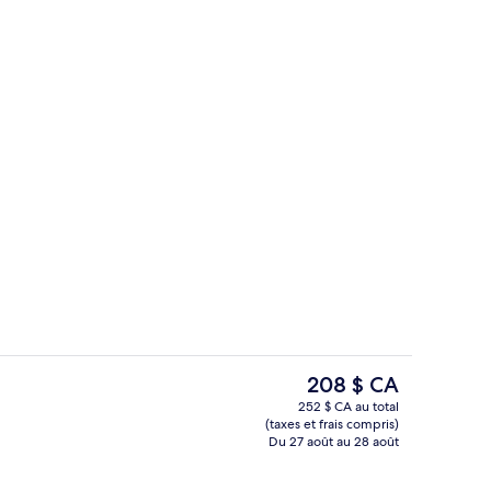
n égyptien, literie de qualité, accès au Wi-Fi (inclus)
Centre d’entraînement physique
Le
208 $ CA
prix
252 $ CA au total
actuel
(taxes et frais compris)
le Room (12 Hours) | Draps en coton égyptien, literie de qualité, accès au Wi-
Terrasse/patio
est
Du 27 août au 28 août
de 208 $ CA