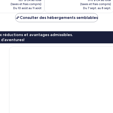
2 545 avis
327 $ CA au total
370 $ CA au total
est
est
(taxes et frais compris)
(taxes et frais compris)
de
de
Du 10 août au 11 août
Du 7 sept. au 8 sept.
273 $ CA
309 $ CA
Consulter des hébergements semblables
x réductions et avantages admissibles.
 d’aventures!