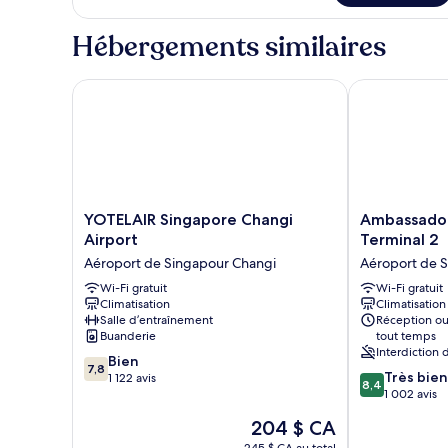
chambre :
Standard
Standard
Single
Hébergements similaires
Single
Room
-
Room
6
YOTELAIR Singapore Changi Airport
Ambassador Tr
-
Hour
6
Stay
Hour
Stay
YOTELAIR
Ambassador
YOTELAIR Singapore Changi
Ambassador
Singapore
Transit
Airport
Terminal 2
Changi
Hotel
Aéroport de Singapour Changi
Aéroport de 
Airport
Terminal
Aéroport
Wi-Fi gratuit
2
Wi-Fi gratuit
Climatisation
Climatisation
de
Aéroport
Salle d’entraînement
Réception ou
Singapour
de
Buanderie
tout temps
Changi
Singapour
Interdiction
7.8
Bien
Changi
7,8
8.4
Très bien
sur
1 122 avis
8,4
sur
1 002 avis
10,
10,
Bien,
Le
204 $ CA
Très
1 122 avis
prix