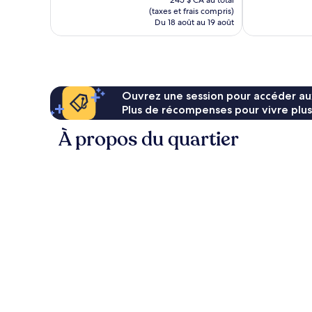
bien,
245 $ CA au total
est
(taxes et frais compris)
1 002 avis
de
Du 18 août au 19 août
204 $ CA
Ouvrez une session pour accéder au
Plus de récompenses pour vivre plus
À propos du quartier