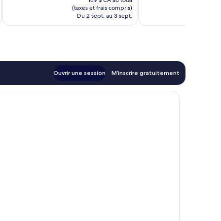
bien,
189 $ CA au total
1 043 avis
est
(taxes et frais compris)
(taxe
1 006 avis
de
Du 2 sept. au 3 sept.
Du 
158 $ CA
Ouvrir une session
M’inscrire gratuitement