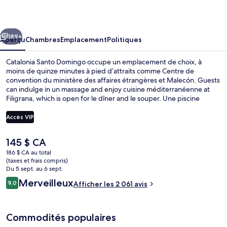
Santo
Domingo
cédent
Suivant
189+
Aperçu
Chambres
Emplacement
Politiques
Catalonia Santo Domingo occupe un emplacement de choix, à
moins de quinze minutes à pied d’attraits comme Centre de
convention du ministère des affaires étrangères et Malecón. Guests
can indulge in un massage and enjoy cuisine méditerranéenne at
Filigrana, which is open for le dîner and le souper. Une piscine
extérieure, un bar attenant à la piscine et un centre d’entraînement
physique ouvert en tout temps comptent parmi les autres points
Accès VIP
saillants de hôtel de luxe. Les autres voyageurs apprécient vraiment
le personnel serviable et le déjeuner. Le transport en commun se
Le
145 $ CA
trouve à quelques minutes de marche : Station de métro Amín Abel
Piscine extérieure, accès possible de 10
prix
se trouve à 13 minutes et Station de métro Joaquín Balaguer est
186 $ CA au total
actuel
(taxes et frais compris)
à 13 minutes.
est
Du 5 sept. au 6 sept.
de 145 $ CA
Avis
Merveilleux
9,0
Afficher les 2 061 avis
9,0 sur 10 –
Commodités populaires