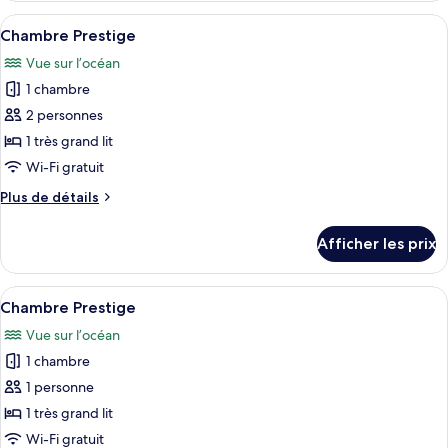
Prestige
Afficher
Une chambre d’hôtel comprenant un lit
6
Chambre Prestige
toutes
Vue sur l’océan
les
1 chambre
photos
pour
2 personnes
ce
1 très grand lit
type
Wi-Fi gratuit
de
Plus
Plus de détails
chambre :
de
Chambre
détails
Afficher les prix
pour
Prestige
Chambre
Prestige
Afficher
Une chambre d’hôtel avec un grand lit,
6
Chambre Prestige
toutes
Vue sur l’océan
les
1 chambre
photos
pour
1 personne
ce
1 très grand lit
type
Wi-Fi gratuit