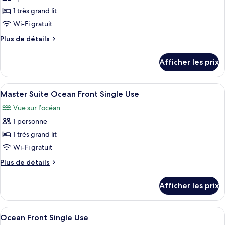
pour
1 très grand lit
ce
Wi-Fi gratuit
type
Plus
Plus de détails
de
de
chambre :
détails
Afficher les prix
pour
Suite
Suite
Ocean
Ocean
Afficher
Une chambre d’hôtel avec un grand lit,
View
6
View
Master Suite Ocean Front Single Use
toutes
Single
Single
Vue sur l’océan
Use
les
Use
1 personne
photos
pour
1 très grand lit
ce
Wi-Fi gratuit
type
Plus
Plus de détails
de
de
chambre :
détails
Afficher les prix
pour
Master
Master
Suite
Suite
Afficher
Une chambre d’hôtel avec un grand lit,
Ocean
6
Ocean
Ocean Front Single Use
toutes
Front