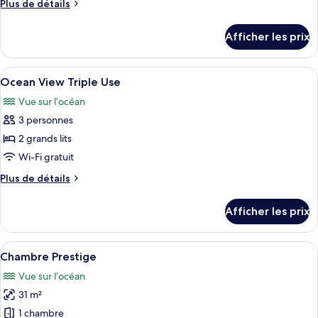
Plus
Plus de détails
Ocean
de
Front
détails
Afficher les prix
Triple
pour
Ocean
Use
Front
Afficher
Une chambre d’hôtel avec un grand lit
6
Triple
Ocean View Triple Use
toutes
Use
Vue sur l’océan
les
3 personnes
photos
pour
2 grands lits
ce
Wi-Fi gratuit
type
Plus
Plus de détails
de
de
chambre :
détails
Afficher les prix
pour
Ocean
Ocean
View
View
Afficher
Une chambre d’hôtel avec un grand lit,
Triple
6
Triple
Chambre Prestige
toutes
Use
Use
Vue sur l’océan
les
31 m²
photos
pour
1 chambre