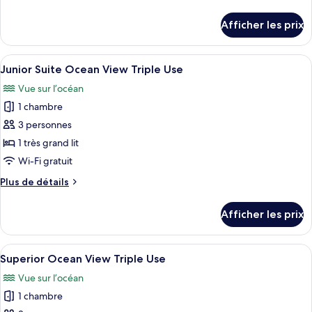
chambre :
de
Panoramic
détails
Afficher les prix
pour
Ocean
Panoramic
Front
Ocean
Afficher
Une chambre d’hôtel avec deux lits, un
Triple
5
Front
Junior Suite Ocean View Triple Use
toutes
Use
Triple
Vue sur l’océan
Use
les
1 chambre
photos
pour
3 personnes
ce
1 très grand lit
type
Wi-Fi gratuit
de
Plus
Plus de détails
chambre :
de
Junior
détails
Afficher les prix
pour
Suite
Junior
Ocean
Suite
Afficher
Une chambre d’hôtel avec un lit, un bu
View
5
Ocean
Superior Ocean View Triple Use
toutes
Triple
View
Vue sur l’océan
Triple
les
Use
Use
1 chambre
photos