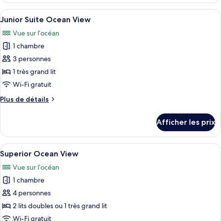
Front
Front
Afficher
Une chambre d’hôtel avec un grand lit, 
5
Junior Suite Ocean View
toutes
Vue sur l’océan
les
1 chambre
photos
pour
3 personnes
ce
1 très grand lit
type
Wi-Fi gratuit
de
Plus
Plus de détails
chambre :
de
Junior
détails
Afficher les prix
pour
Suite
Junior
Ocean
Suite
Afficher
Une chambre d’hôtel avec un lit, un bu
View
5
Ocean
Superior Ocean View
toutes
View
Vue sur l’océan
les
1 chambre
photos
pour
4 personnes
ce
2 lits doubles ou 1 très grand lit
type
Wi-Fi gratuit