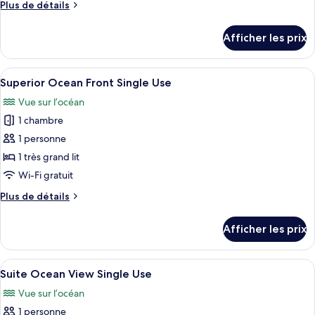
Plus
Plus de détails
chambre :
de
Superior
détails
Afficher les prix
pour
Ocean
Superior
View
Ocean
Afficher
Une chambre d’hôtel avec un grand lit,
Single
5
View
Superior Ocean Front Single Use
toutes
Use
Single
Vue sur l’océan
Use
les
1 chambre
photos
pour
1 personne
ce
1 très grand lit
type
Wi-Fi gratuit
de
Plus
Plus de détails
chambre :
de
Superior
détails
Afficher les prix
pour
Ocean
Superior
Front
Ocean
Afficher
Une chambre d’hôtel dotée d’une grand
Single
6
Front
Suite Ocean View Single Use
toutes
Use
Single
Vue sur l’océan
Use
les
1 personne
photos