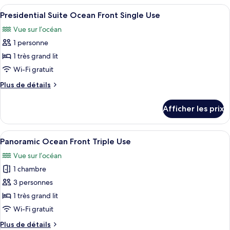
View
View
Afficher
Une chambre d’hôtel moderne avec un g
Single
9
Single
Presidential Suite Ocean Front Single Use
toutes
Use
Use
Vue sur l’océan
les
1 personne
photos
pour
1 très grand lit
ce
Wi-Fi gratuit
type
Plus
Plus de détails
de
de
chambre :
détails
Afficher les prix
pour
Presidential
Presidential
Suite
Suite
Afficher
Une chambre d’hôtel avec un lit, un bu
Ocean
5
Ocean
Panoramic Ocean Front Triple Use
toutes
Front
Front
Vue sur l’océan
Single
les
Single
Use
1 chambre
photos
Use
pour
3 personnes
ce
1 très grand lit
type
Wi-Fi gratuit
de
Plus
Plus de détails