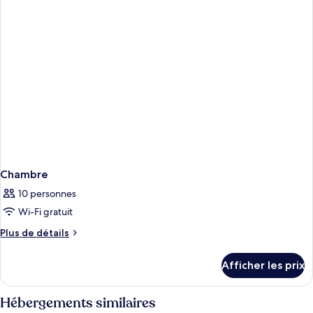
Chambre
10 personnes
Wi-Fi gratuit
Plus
Plus de détails
de
détails
Afficher les prix
pour
Chambre
Hébergements similaires