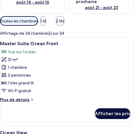
prochaine
août 14 - août 16
août 21 - août 23
Filtres
Toutes les chambres
1 lit
2 lits
disponibles
pour
Affichage de 34 chambre(s) sur 34
les
Afficher
Une chambre d’hôtel avec un grand lit,
6
Master Suite Ocean Front
chambres
toutes
Vue sur l’océan
les
31 m²
photos
pour
1 chambre
ce
2 personnes
type
1 très grand lit
de
Wi-Fi gratuit
chambre :
Plus
Plus de détails
Master
de
Suite
détails
Afficher les prix
Ocean
pour
Master
Front
Suite
Afficher
Une chambre d’hôtel avec un grand lit
6
Ocean
Ocean View