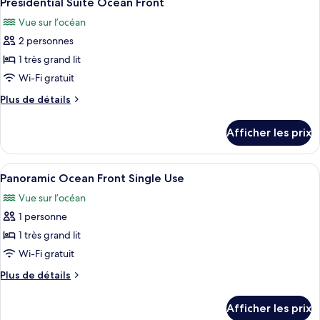
Presidential Suite Ocean Front
toutes
Vue sur l’océan
les
2 personnes
photos
pour
1 très grand lit
ce
Wi-Fi gratuit
type
Plus
Plus de détails
de
de
chambre :
détails
Afficher les prix
pour
Presidential
Presidential
Suite
Suite
Afficher
Une chambre d’hôtel avec un lit, un bu
Ocean
5
Ocean
Panoramic Ocean Front Single Use
toutes
Front
Front
Vue sur l’océan
les
1 personne
photos
pour
1 très grand lit
ce
Wi-Fi gratuit
type
Plus
Plus de détails
de
de
chambre :
détails
Afficher les prix
pour
Panoramic