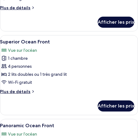
de
Plus
Plus de détails
chambre :
de
Superior
détails
Afficher les prix
pour
Ocean
Superior
View
Ocean
Afficher
Une chambre d’hôtel avec un grand lit,
7
View
Superior Ocean Front
toutes
Vue sur l’océan
les
1 chambre
photos
pour
4 personnes
ce
2 lits doubles ou 1 très grand lit
type
Wi-Fi gratuit
de
Plus
Plus de détails
chambre :
de
Superior
détails
Afficher les prix
pour
Ocean
Superior
Front
Ocean
Afficher
Une chambre d’hôtel avec un lit, un bu
5
Front
Panoramic Ocean Front
toutes
Vue sur l’océan
les