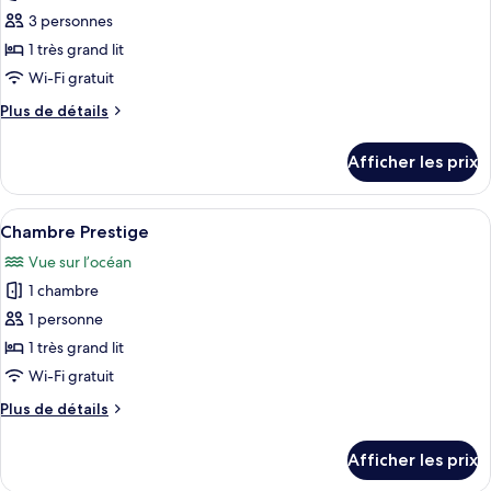
ce
3 personnes
type
1 très grand lit
de
Wi-Fi gratuit
chambre :
Plus
Plus de détails
Chambre
de
Prestige
détails
Afficher les prix
pour
Chambre
Prestige
Afficher
Une chambre d’hôtel comprenant un lit
6
Chambre Prestige
toutes
Vue sur l’océan
les
1 chambre
photos
pour
1 personne
ce
1 très grand lit
type
Wi-Fi gratuit
de
Plus
Plus de détails
chambre :
de
Chambre
détails
Afficher les prix
pour
Prestige
Chambre