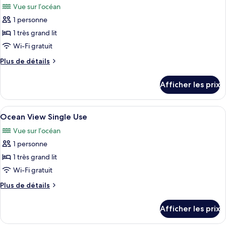
Front
Vue sur l’océan
Single
les
Single
Use
1 personne
photos
Use
pour
1 très grand lit
ce
Wi-Fi gratuit
type
Plus
Plus de détails
de
de
chambre :
détails
Afficher les prix
pour
Ocean
Ocean
Front
Front
Afficher
Une chambre d’hôtel avec un grand lit
Single
6
Single
Ocean View Single Use
toutes
Use
Use
Vue sur l’océan
les
1 personne
photos
pour
1 très grand lit
ce
Wi-Fi gratuit
type
Plus
Plus de détails
de
de
chambre :
détails
Afficher les prix
pour
Ocean
Ocean