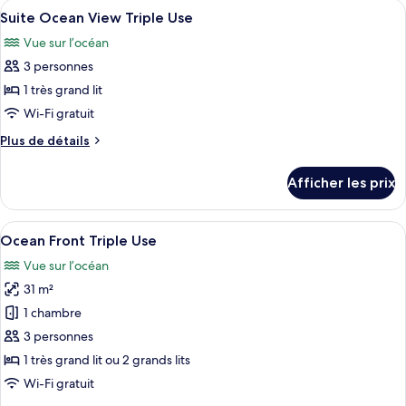
Afficher
Une chambre d’hôtel dotée d’une grand
Triple
6
Front
Suite Ocean View Triple Use
toutes
Use
Triple
Vue sur l’océan
Use
les
3 personnes
photos
pour
1 très grand lit
ce
Wi-Fi gratuit
type
Plus
Plus de détails
de
de
chambre :
détails
Afficher les prix
pour
Suite
Suite
Ocean
Ocean
Afficher
Une chambre d’hôtel avec un grand lit,
View
6
View
Ocean Front Triple Use
toutes
Triple
Triple
Vue sur l’océan
Use
les
Use
31 m²
photos
pour
1 chambre
ce
3 personnes
type
1 très grand lit ou 2 grands lits
de
Wi-Fi gratuit
chambre :