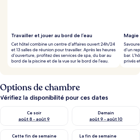
Travailler et jouer au bord de l’eau
Magie 
Cet hôtel combine un centre d’affaires ouvert 24h/24
Savourez
et 13 salles de réunion pour travailler. Après les heures
d’un rep
d’ouverture, profitez des services de spa, du bar au
bar. L’
bord de la piscine et de la vue sur le bord de l’eau.
privés e
Options de chambre
Vérifiez la disponibilité pour ces dates
Vérifier la disponibilité pour ce soir août 8 - août 9
Vérifier la disponibilité pour 
Ce soir
Demain
août 8 - août 9
août 9 - août 10
Vérifier la disponibilité pour cette fin de semaine août 14 - aoû
Vérifier la disponibilité pour 
Cette fin de semaine
La fin de semaine