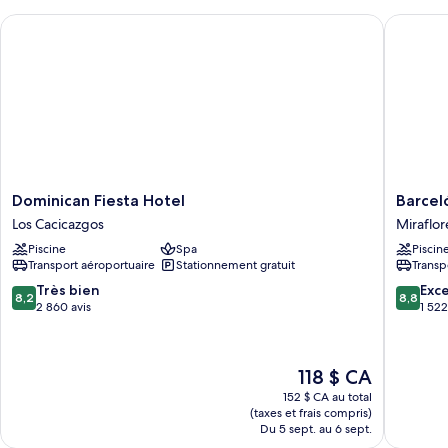
Dominican Fiesta Hotel
Barceló
Dominican
Barceló
Dominican Fiesta Hotel
Barcel
Fiesta
Santo
Los Cacicazgos
Miraflor
Hotel
Doming
Piscine
Spa
Piscin
Los
Miraflor
Transport aéroportuaire
Stationnement gratuit
Transp
Cacicazgos
8.2
8.8
Très bien
Exce
8,2
8,8
sur
sur
2 860 avis
1 522
10,
10,
Très
Excellen
bien,
1 522 avi
Le
118 $ CA
2 860 avis
prix
152 $ CA au total
est
(taxes et frais compris)
de
Du 5 sept. au 6 sept.
118 $ CA