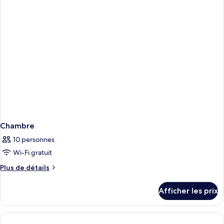
with
Room
Ocean
with
View
Ocean
View
Chambre
10 personnes
Wi-Fi gratuit
Plus
Plus de détails
de
détails
Afficher les prix
pour
Chambre