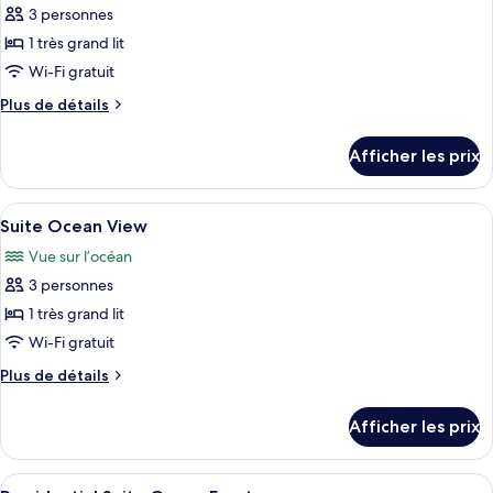
3 personnes
photos
pour
1 très grand lit
ce
Wi-Fi gratuit
type
Plus
Plus de détails
de
de
chambre :
détails
Afficher les prix
pour
Panoramic
Panoramic
Ocean
Ocean
Afficher
Une chambre d’hôtel avec deux lits, un
Front
6
Front
Suite Ocean View
toutes
Vue sur l’océan
les
3 personnes
photos
pour
1 très grand lit
ce
Wi-Fi gratuit
type
Plus
Plus de détails
de
de
chambre :
détails
Afficher les prix
pour
Suite
Suite
Ocean
Ocean
Afficher
Une chambre d’hôtel moderne avec un g
View
9
View