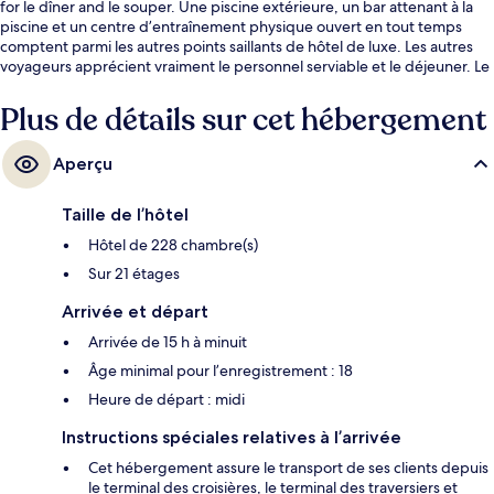
for le dîner and le souper. Une piscine extérieure, un bar attenant à la
piscine et un centre d’entraînement physique ouvert en tout temps
comptent parmi les autres points saillants de hôtel de luxe. Les autres
voyageurs apprécient vraiment le personnel serviable et le déjeuner. Le
transport en commun se trouve à quelques minutes de marche : Station
de métro Amín Abel se trouve à 13 minutes et Station de métro Joaquín
Plus de détails sur cet hébergement
Balaguer est à 13 minutes.
Aperçu
Taille de l’hôtel
Hôtel de 228 chambre(s)
Sur 21 étages
Arrivée et départ
Arrivée de 15 h à minuit
Âge minimal pour l’enregistrement : 18
Heure de départ : midi
Instructions spéciales relatives à l’arrivée
Cet hébergement assure le transport de ses clients depuis
le terminal des croisières, le terminal des traversiers et