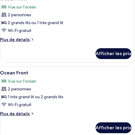
toutes
Front
Vue sur l’océan
les
2 personnes
photos
pour
2 grands lits ou 1 très grand lit
ce
Wi-Fi gratuit
type
Plus
Plus de détails
de
de
chambre :
détails
Afficher les prix
pour
Ocean
Ocean
View
View
Afficher
Une chambre d’hôtel avec un grand lit,
6
Ocean Front
toutes
Vue sur l’océan
les
2 personnes
photos
pour
1 très grand lit ou 2 grands lits
ce
Wi-Fi gratuit
type
Plus
Plus de détails
de
de
chambre :
détails
Afficher les prix
pour
Ocean
Ocean