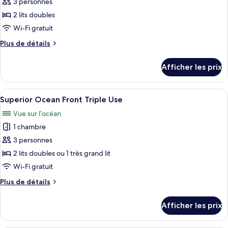
pour
3 personnes
ce
2 lits doubles
type
Wi-Fi gratuit
de
Plus
Plus de détails
chambre :
de
Superior
détails
Afficher les prix
pour
Ocean
Superior
View
Ocean
Afficher
Une chambre d’hôtel avec un grand lit,
Triple
5
View
Superior Ocean Front Triple Use
toutes
Use
Triple
Vue sur l’océan
Use
les
1 chambre
photos
pour
3 personnes
ce
2 lits doubles ou 1 très grand lit
type
Wi-Fi gratuit
de
Plus
Plus de détails
chambre :
de
Superior
détails
Afficher les prix
pour
Ocean
Superior
Front
Ocean