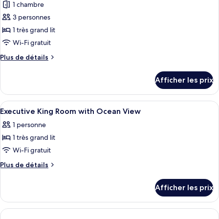
1 chambre
photos
pour
3 personnes
ce
1 très grand lit
type
Wi-Fi gratuit
de
Plus
Plus de détails
chambre :
de
Chambre
détails
Afficher les prix
pour
Prestige
Chambre
Prestige
Afficher
Literie de qualité, couette en duvet, l
3
Executive King Room with Ocean View
toutes
1 personne
les
1 très grand lit
photos
pour
Wi-Fi gratuit
ce
Plus
Plus de détails
type
de
détails
de
Afficher les prix
pour
chambre :
Executive
Executive
King
King
Room