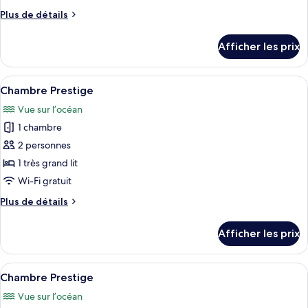
de
Plus
Plus de détails
chambre :
de
Chambre
détails
Afficher les prix
pour
Prestige
Chambre
Prestige
Afficher
Une chambre d’hôtel avec un grand lit,
6
Chambre Prestige
toutes
Vue sur l’océan
les
1 chambre
photos
pour
2 personnes
ce
1 très grand lit
type
Wi-Fi gratuit
de
Plus
Plus de détails
chambre :
de
Chambre
détails
Afficher les prix
pour
Prestige
Chambre
Prestige
Afficher
Une chambre d’hôtel comprenant un lit
6
Chambre Prestige
toutes
Vue sur l’océan
les