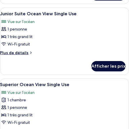
Panoramic
Ocean
Ocean
Afficher
Une chambre d’hôtel avec un grand lit, 
Front
5
Front
Junior Suite Ocean View Single Use
toutes
Single
Single
Vue sur l’océan
Use
les
Use
1 personne
photos
pour
1 très grand lit
ce
Wi-Fi gratuit
type
Plus
Plus de détails
de
de
chambre :
détails
Afficher les prix
pour
Junior
Junior
Suite
Suite
Afficher
Une chambre d’hôtel avec un lit, un bu
Ocean
5
Ocean
Superior Ocean View Single Use
toutes
View
View
Vue sur l’océan
Single
les
Single
Use
1 chambre
photos
Use
pour
1 personne
ce
1 très grand lit
type
Wi-Fi gratuit
de