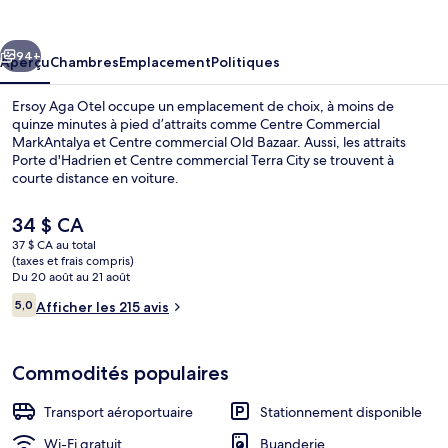
Aga
Otel
cédent
Suivant
94+
Aperçu
Chambres
Emplacement
Politiques
Ersoy Aga Otel occupe un emplacement de choix, à moins de
quinze minutes à pied d’attraits comme Centre Commercial
MarkAntalya et Centre commercial Old Bazaar. Aussi, les attraits
Porte d'Hadrien et Centre commercial Terra City se trouvent à
courte distance en voiture.
Le
34 $ CA
prix
37 $ CA au total
actuel
(taxes et frais compris)
Coffre-fort, accès au Wi-Fi (inclus)
est
Du 20 août au 21 août
de 34 $ CA
Avis
5,0
Afficher les 215 avis
5,0 sur 10 –
Commodités populaires
Transport aéroportuaire
Stationnement disponible
Wi-Fi gratuit
Buanderie