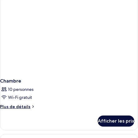
Standard
Standard
Chambre
10 personnes
Wi-Fi gratuit
Plus
Plus de détails
de
détails
Afficher les prix
pour
Chambre