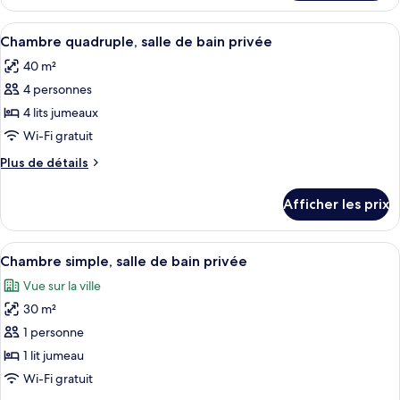
Chambre
salle
familiale,
Afficher
Une chambre d’hôtel avec deux lits, un
de
11
salle
Chambre quadruple, salle de bain privée
toutes
bain
de
40 m²
bain
les
privée
privée
4 personnes
photos
pour
4 lits jumeaux
ce
Wi-Fi gratuit
type
Plus
Plus de détails
de
de
chambre :
détails
Afficher les prix
pour
Chambre
Chambre
quadruple,
quadruple,
Afficher
Une petite chambre avec un lit simple, 
salle
13
salle
Chambre simple, salle de bain privée
toutes
de
de
Vue sur la ville
bain
les
bain
privée
30 m²
photos
privée
pour
1 personne
ce
1 lit jumeau
type
Wi-Fi gratuit
de