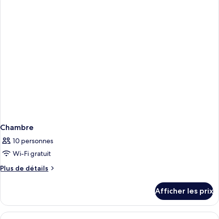
Chambre
10 personnes
Wi-Fi gratuit
Plus
Plus de détails
de
détails
Afficher les prix
pour
Chambre