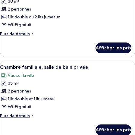
2
30 m²
2
photos
lits
lits
2 personnes
pour
jumeaux,
jumeaux,
1 lit double ou 2 lits jumeaux
ce
salle
salle
de
type
Wi-Fi gratuit
de
bains
de
Plus
Plus de détails
bains
commune
chambre :
de
commune
détails
Chambre
Afficher les prix
pour
classique
Chambre
double
classique
Afficher
Une chambre d’hôtel compacte comprena
28
ou
double
Chambre familiale, salle de bain privée
toutes
ou
avec
Vue sur la ville
avec
les
lits
lits
35 m²
photos
jumeaux,
jumeaux,
pour
3 personnes
salle
salle
ce
de
1 lit double et 1 lit jumeau
de
bain
type
Wi-Fi gratuit
bain
privée
de
privée
Plus
Plus de détails
chambre :
de
Chambre
détails
Afficher les prix
pour
familiale,