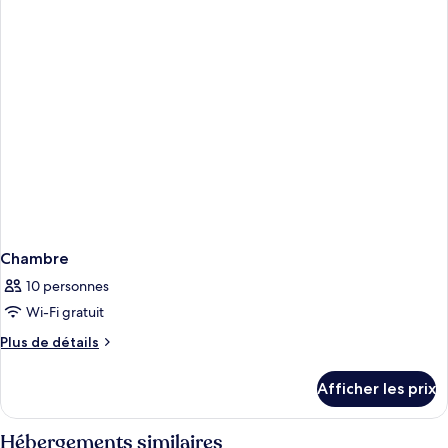
Chambre
10 personnes
Wi-Fi gratuit
Plus
Plus de détails
de
détails
Afficher les prix
pour
Chambre
Hébergements similaires