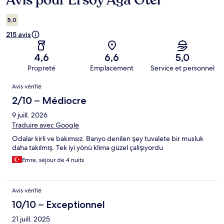
Avis pour Ersoy Aga Otel
5,0
215 avis
4,6
6,6
5,0
Propreté
Emplacement
Service et personnel
Avis
Avis vérifié
2/10 – Médiocre
9 juill. 2026
Traduire avec Google
Odalar kirli ve bakımsız. Banyo denilen şey tuvalete bir musluk
daha takılmış. Tek iyi yönü klima güzel çalışıyordu
Emre, séjour de 4 nuits
Avis vérifié
10/10 – Exceptionnel
21 juill. 2025