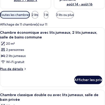
août 7 - août 9
août 14 - août 16
Filtres
Toutes les chambres
2 lits
1 lit
3 lits ou plus
disponibles
pour
Affichage de 11 chambre(s) sur 11
les
Afficher
Une chambre avec deux lits, chacun éta
10
Chambre économique avec lits jumeaux, 2 lits jumeaux,
chambres
toutes
salle de bains commune
les
20 m²
photos
2 personnes
pour
2 lits jumeaux
ce
type
Wi-Fi gratuit
de
Plus
Plus de détails
chambre :
de
détails
Chambre
Afficher les prix
pour
économique
Chambre
avec
économique
Afficher
Une chambre à coucher avec un lit, une
36
lits
avec
Chambre classique double ou avec lits jumeaux, salle de
toutes
lits
jumeaux,
bain privée
jumeaux,
les