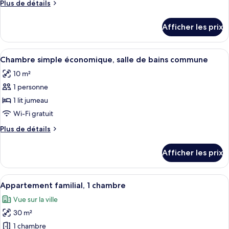
Plus
Plus de détails
chambre :
de
Chambre
détails
Afficher les prix
pour
simple,
Chambre
salle
simple,
Afficher
Un lit bien fait, recouvert d’une couve
de
9
salle
Chambre simple économique, salle de bains commune
toutes
bain
de
10 m²
bain
les
privée
privée
1 personne
photos
pour
1 lit jumeau
ce
Wi-Fi gratuit
type
Plus
Plus de détails
de
de
chambre :
détails
Afficher les prix
pour
Chambre
Chambre
simple
simple
Afficher
Une chambre de dortoir avec deux lits 
économique,
11
économique,
Appartement familial, 1 chambre
toutes
salle
salle
Vue sur la ville
de
les
de
bains
30 m²
photos
bains
commune
pour
1 chambre