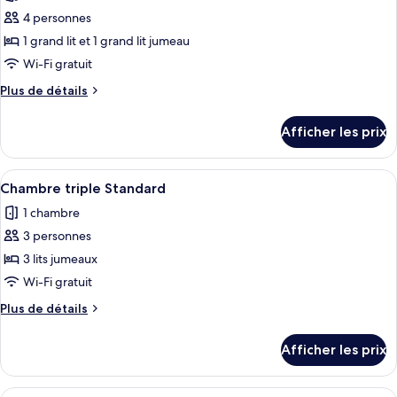
commune
ce
4 personnes
type
1 grand lit et 1 grand lit jumeau
de
Wi-Fi gratuit
chambre :
Plus
Plus de détails
Appartement
de
familial,
détails
Afficher les prix
1
pour
Appartement
chambre
familial,
Afficher
Une chambre d’hôtel avec trois lits, un
11
1
Chambre triple Standard
toutes
chambre
1 chambre
les
3 personnes
photos
pour
3 lits jumeaux
ce
Wi-Fi gratuit
type
Plus
Plus de détails
de
de
chambre :
détails
Afficher les prix
pour
Chambre
Chambre
triple
triple