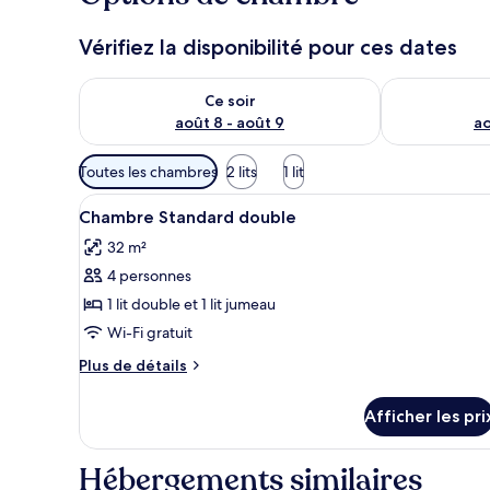
Vérifiez la disponibilité pour ces dates
Vérifier la disponibilité pour ce soir août 8 - août 9
Vérifier la di
Ce soir
août 8 - août 9
ao
Filtres
Toutes les chambres
2 lits
1 lit
disponibles
Afficher
Minibar contenant certains arti
pour
6
Chambre Standard double
toutes
les
32 m²
les
chambres
4 personnes
photos
pour
1 lit double et 1 lit jumeau
ce
Wi-Fi gratuit
type
Plus
Plus de détails
de
de
chambre :
détails
Afficher les pri
pour
Chambre
Chambre
Standard
Standard
Hébergements similaires
double
double