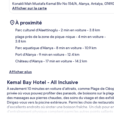
Konakli Mah Mustafa Kemal Blv No 154/A, Alanya, Antalya, 0749
Afficher sur la carte
À proximité
Parc culturel d'Alaettinoglu
- 2 min en voiture
- 3.8 km
plage près de la zone de pique-nique
- 4 min en voiture
-
3.8 km
Car
Parc aquatique d'Alanya
- 8 min en voiture
- 10.9 km
Port d'Alanya
- 9 min en voiture
- 12.4 km
Château d'Alanya
- 17 min en voiture
- 14.2 km
Afficher plus
Kemal Bay Hotel - All Inclusive
À seulement 10 minutes en voiture d’attraits, comme Plage de Cléopâ
privée où vous pouvez profiter des parasols, de boissons sur la plag
des massages aux pierres chaudes, des soins du visage et des exfol
Dirigez-vous vers la piscine extérieure. Parmi les choix de restaurati
d’excellents endroits où siroter une boisson fraîche. Un club pour enf
d’entraînement physique comptent parmi les autres points saillants