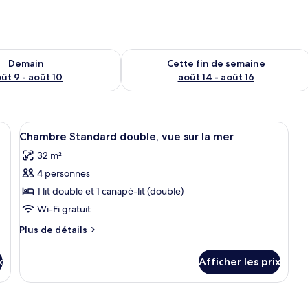
sponibilité pour demain août 9 - août 10
Vérifier la disponibilité pour cette fi
Demain
Cette fin de semaine
ût 9 - août 10
août 14 - août 16
cles gratuits, bureau
Afficher
Minibar contenant certains articles gr
8
Chambre Standard double, vue sur la mer
toutes
32 m²
les
4 personnes
photos
pour
1 lit double et 1 canapé-lit (double)
ce
Wi-Fi gratuit
type
Plus
Plus de détails
de
de
chambre :
détails
x
Afficher les prix
pour
Chambre
Chambre
Standard
Standard
double,
double,