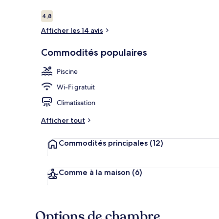
Avis
4,8
4,8 sur 10 –
Afficher les 14 avis
Véranda
Commodités populaires
Piscine
Wi-Fi gratuit
Climatisation
Afficher tout
Commodités principales
(12)
Comme à la maison
(6)
Options de chambre