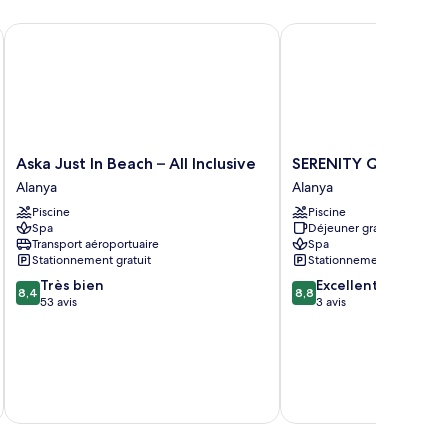
Aska Just In Beach – All Inclusive
SERENITY QUEEN HOT
Aska
SERENITY
Aska Just In Beach – All Inclusive
SERENITY QUEEN HO
Just
QUEEN
Alanya
Alanya
In
HOTEL
Piscine
Piscine
Beach
Alanya
Spa
Déjeuner gratuit
–
Transport aéroportuaire
Spa
All
Stationnement gratuit
Stationnement gratuit
Inclusive
8.4
8.8
Très bien
Excellent
Alanya
8,4
8,8
sur
sur
53 avis
3 avis
10,
10,
Très
Excellent,
bien,
3 avis
53 avis