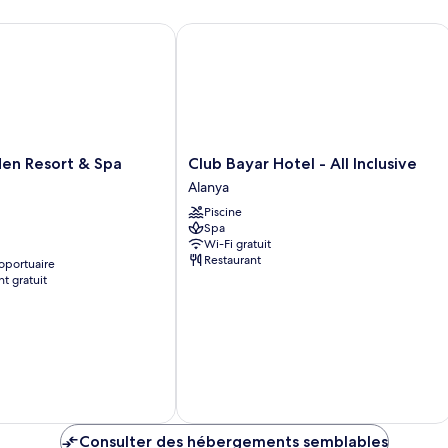
vue
vue
sur
 Resort & Spa Hotel
Club Bayar Hotel - All Inclusive
sur
la
la
mer
mer
Club
en Resort & Spa
Club Bayar Hotel - All Inclusive
Bayar
Alanya
Hotel
Piscine
-
Spa
All
Wi-Fi gratuit
Inclusive
Restaurant
oportuaire
Alanya
t gratuit
Consulter des hébergements semblables