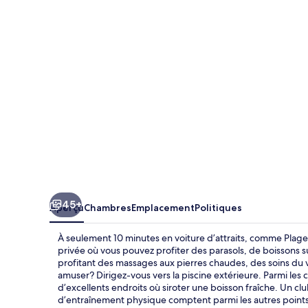
Bay
Hotel
-
All
Inclusive
45+
Aperçu
Chambres
Emplacement
Politiques
À seulement 10 minutes en voiture d’attraits, comme Plage
privée où vous pouvez profiter des parasols, de boissons su
profitant des massages aux pierres chaudes, des soins du v
amuser? Dirigez-vous vers la piscine extérieure. Parmi les c
d’excellents endroits où siroter une boisson fraîche. Un clu
d’entraînement physique comptent parmi les autres points 