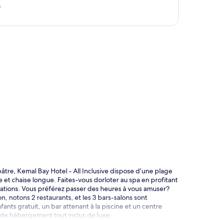
0
te
tre, Kemal Bay Hotel - All Inclusive dispose d’une plage
e et chaise longue. Faites-vous dorloter au spa en profitant
iations. Vous préférez passer des heures à vous amuser?
on, notons 2 restaurants, et les 3 bars-salons sont
ants gratuit, un bar attenant à la piscine et un centre
 de hébergement tout inclus de luxe.