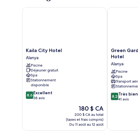
Kaila City Hotel
Green Garden
Kaila
Green
Kaila City Hotel
Green Gard
City
Garden
Hotel
Alanya
Hotel
Resort
Alanya
Piscine
Alanya
&
Déjeuner gratuit
Spa
Piscine
Spa
Spa
Hotel
Stationnement
Transport aér
Alanya
disponible
Stationnemen
8.6
Excellent
8.2
Très bien
8,6
8,2
sur
38 avis
sur
41 avis
10,
10,
Le
180 $ CA
Excellent,
Très
prix
38 avis
200 $ CA au total
bien,
est
(taxes et frais compris)
41 avis
de
Du 11 août au 12 août
180 $ CA