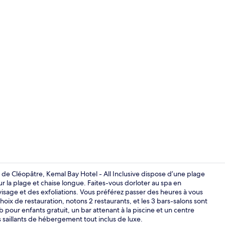
Piscine extér
 de Cléopâtre, Kemal Bay Hotel - All Inclusive dispose d’une plage
r la plage et chaise longue. Faites-vous dorloter au spa en
isage et des exfoliations. Vous préférez passer des heures à vous
Aire de rest
hoix de restauration, notons 2 restaurants, et les 3 bars-salons sont
b pour enfants gratuit, un bar attenant à la piscine et un centre
saillants de hébergement tout inclus de luxe.