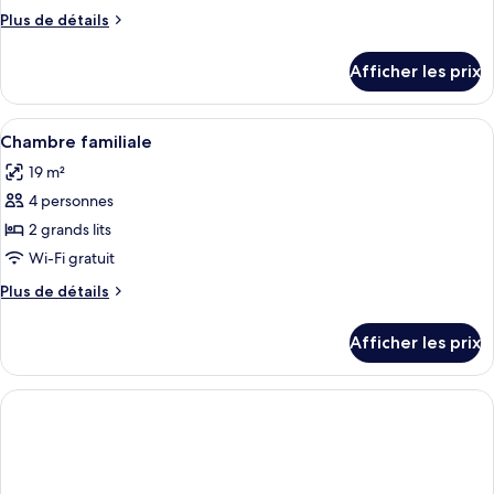
type
Plus
Plus de détails
de
de
chambre :
détails
Afficher les prix
pour
Chambre
Chambre
Premier
Premier
Afficher
Une chambre d’hôtel avec deux lits, un
double,
3
double,
Chambre familiale
toutes
balcon
balcon
19 m²
les
4 personnes
photos
pour
2 grands lits
ce
Wi-Fi gratuit
type
Plus
Plus de détails
de
de
chambre :
détails
Afficher les prix
pour
Chambre
Chambre
familiale
familiale