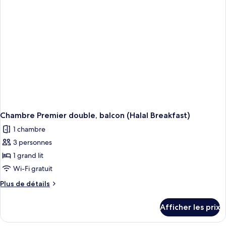
Chambre Premier double, balcon (Halal Breakfast)
1 chambre
3 personnes
1 grand lit
Wi-Fi gratuit
Plus
Plus de détails
de
détails
Afficher les prix
pour
Chambre