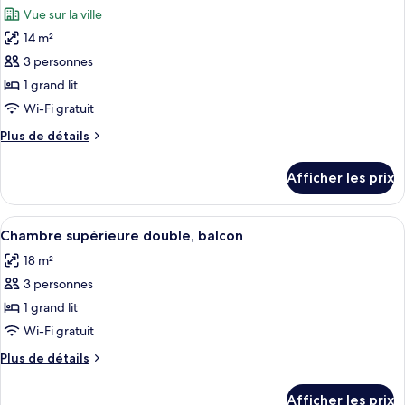
toutes
jumeaux,
lits
Vue sur la ville
jumeaux,
les
vue
vue
14 m²
photos
sur
sur
pour
3 personnes
la
la
ce
ville
ville
1 grand lit
type
Wi-Fi gratuit
de
Plus
Plus de détails
chambre :
de
Chambre
détails
Afficher les prix
pour
supérieure
Chambre
double,
supérieure
Afficher
Une chambre d’hôtel comprenant un lit
vue
4
double,
Chambre supérieure double, balcon
toutes
sur
vue
18 m²
sur
les
la
la
3 personnes
photos
ville
ville
pour
1 grand lit
ce
Wi-Fi gratuit
type
Plus
Plus de détails
de
de
chambre :
détails
Afficher les prix