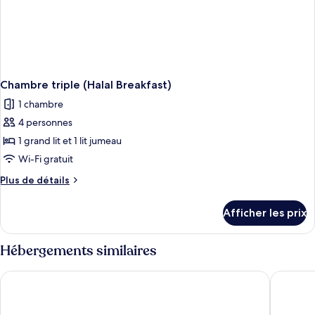
Breakfast)
Chambre triple (Halal Breakfast)
1 chambre
4 personnes
1 grand lit et 1 lit jumeau
Wi-Fi gratuit
Plus
Plus de détails
de
détails
Afficher les prix
pour
Chambre
triple
Hébergements similaires
(Halal
Breakfast)
V Hotel Lavender
Hotel Mi