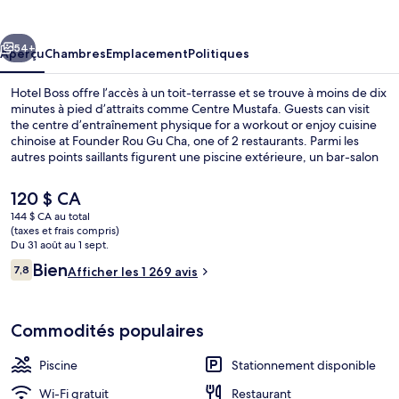
Boss
cédent
Suivant
54+
Aperçu
Chambres
Emplacement
Politiques
Hotel Boss offre l’accès à un toit-terrasse et se trouve à moins de dix
minutes à pied d’attraits comme Centre Mustafa. Guests can visit
the centre d’entraînement physique for a workout or enjoy cuisine
chinoise at Founder Rou Gu Cha, one of 2 restaurants. Parmi les
autres points saillants figurent une piscine extérieure, un bar-salon
et piscine extérieure en saison. Les autres voyageurs aiment le fait
que le transport en commun se trouve à une courte distance de
Le
120 $ CA
marche : Station Lavender est à 5 minutes et Jalan Besar Station, à
prix
144 $ CA au total
8 minutes.
actuel
(taxes et frais compris)
Piscine extérieure, chaises longues
est
Du 31 août au 1 sept.
de 120 $ CA
Avis
Bien
7,8
Afficher les 1 269 avis
7,8 sur 10 –
Commodités populaires
Piscine
Stationnement disponible
Wi-Fi gratuit
Restaurant