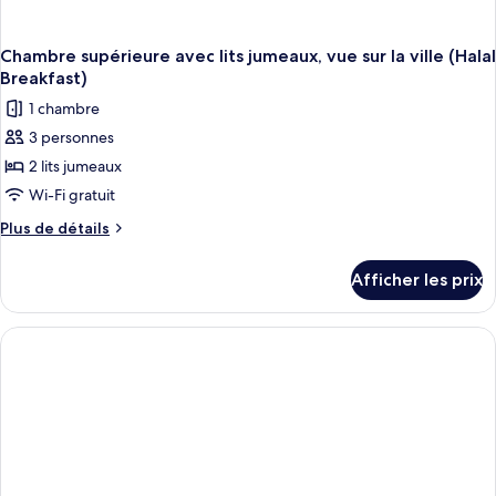
Chambre supérieure avec lits jumeaux, vue sur la ville (Halal
Breakfast)
1 chambre
3 personnes
2 lits jumeaux
Wi-Fi gratuit
Plus
Plus de détails
de
détails
Afficher les prix
pour
Chambre
supérieure
avec
lits
jumeaux,
vue
sur
la
ville
(Halal