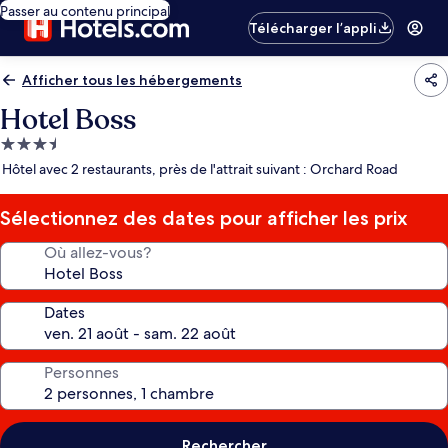
Passer au contenu principal
Télécharger l’appli
Afficher tous les hébergements
Hotel Boss
Hébergement
3.5 étoiles
Hôtel avec 2 restaurants, près de l'attrait suivant : Orchard Road
Sélectionnez des dates pour afficher les prix
Où allez-vous?
Dates
Personnes
Rechercher