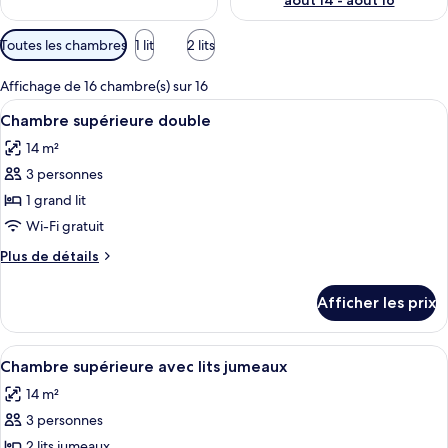
août 14 - août 16
Filtres
Toutes les chambres
1 lit
2 lits
disponibles
pour
Affichage de 16 chambre(s) sur 16
les
Afficher
Une chambre d’hôtel moderne dotée d’un
4
Chambre supérieure double
chambres
toutes
14 m²
les
3 personnes
photos
pour
1 grand lit
ce
Wi-Fi gratuit
type
Plus
Plus de détails
de
de
chambre :
détails
Afficher les prix
pour
Chambre
Chambre
supérieure
supérieure
Afficher
Une chambre d’hôtel avec deux lits, un
double
4
double
Chambre supérieure avec lits jumeaux
toutes
14 m²
les
3 personnes
photos
pour
2 lits jumeaux