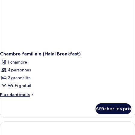
Chambre familiale (Halal Breakfast)
1 chambre
4 personnes
2 grands lits
Wi-Fi gratuit
Plus
Plus de détails
de
détails
Afficher les prix
pour
Chambre
familiale
(Halal
Breakfast)