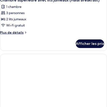
Chambre supérieure avec lits jumeaux (Halal Breakfast)
1 chambre
3 personnes
2 lits jumeaux
Wi-Fi gratuit
Plus
Plus de détails
de
détails
Afficher les prix
pour
Chambre
supérieure
avec
lits
jumeaux
(Halal
Breakfast)