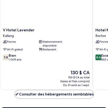
V
Hotel
V Hotel Lavender
Hotel 
Hotel
Mi
Kallang
Rochor
Lavender
Rochor
Piscine
Stationnement
Piscin
Kallang
Rochor
disponible
Wi-Fi gratuit
Restaurant
Wi-Fi 
7.8
8.6
Bien
Exce
7,8
8,6
sur
sur
1 009 avis
853 a
10,
10,
Bien,
Excellen
Le
130 $ CA
1 009 avis
853 avis
prix
156 $ CA au total
est
(taxes et frais compris)
de
Du 31 août au 1 sept.
130 $ CA
Consulter des hébergements semblables