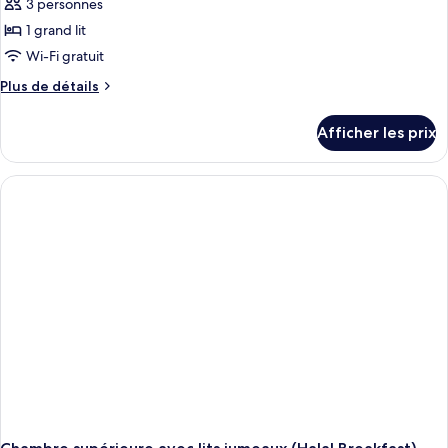
3 personnes
1 grand lit
Wi-Fi gratuit
Plus
Plus de détails
de
détails
Afficher les prix
pour
Chambre
supérieure
double,
vue
sur
la
ville
(Halal
Breakfast)