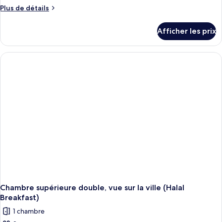
Plus
Plus de détails
de
détails
Afficher les prix
pour
Chambre
supérieure
double,
balcon
(Halal
Breakfast)
Chambre supérieure double, vue sur la ville (Halal
Breakfast)
1 chambre