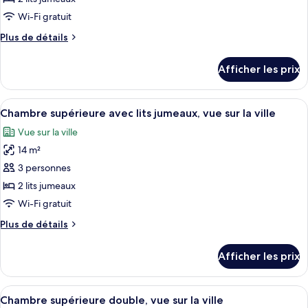
ce
Wi-Fi gratuit
type
Plus
Plus de détails
de
de
chambre :
détails
Afficher les prix
pour
Chambre
Chambre
supérieure
supérieure
Afficher
Une chambre d’hôtel avec deux lits, un
avec
5
avec
Chambre supérieure avec lits jumeaux, vue sur la ville
toutes
lits
lits
Vue sur la ville
jumeaux
les
jumeaux
14 m²
photos
pour
3 personnes
ce
2 lits jumeaux
type
Wi-Fi gratuit
de
Plus
Plus de détails
chambre :
de
Chambre
détails
Afficher les prix
pour
supérieure
Chambre
avec
supérieure
Afficher
Une chambre d’hôtel avec un grand lit,
lits
5
avec
Chambre supérieure double, vue sur la ville