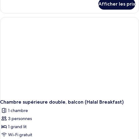
détails
Afficher les prix
pour
Chambre
supérieure
double
(Halal
Breakfast)
Chambre supérieure double, balcon (Halal Breakfast)
1 chambre
3 personnes
1 grand lit
Wi-Fi gratuit