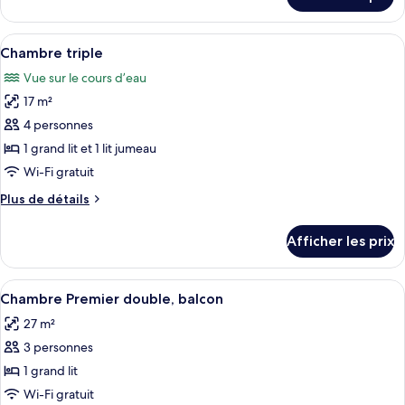
pour
Chambre
Chambre
supérieure
supérieure
Afficher
Une chambre d’hôtel avec deux lits, u
double,
5
double,
Chambre triple
toutes
balcon
balcon
Vue sur le cours d’eau
les
17 m²
photos
pour
4 personnes
ce
1 grand lit et 1 lit jumeau
type
Wi-Fi gratuit
de
Plus
Plus de détails
chambre :
de
Chambre
détails
Afficher les prix
pour
triple
Chambre
triple
Afficher
Une chambre d’hôtel moderne dotée d’un
4
Chambre Premier double, balcon
toutes
27 m²
les
3 personnes
photos
pour
1 grand lit
ce
Wi-Fi gratuit