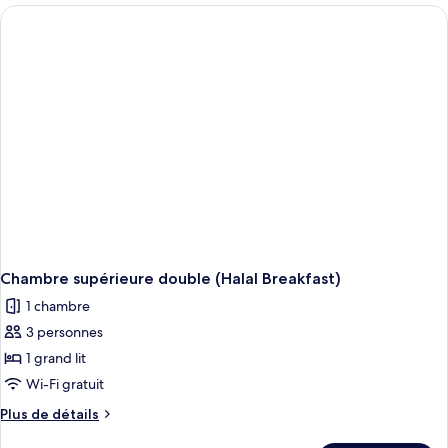
Premier
double,
balcon
(Halal
Breakfast)
Chambre supérieure double (Halal Breakfast)
1 chambre
3 personnes
1 grand lit
Wi-Fi gratuit
Plus
Plus de détails
de