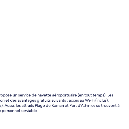
Suite supérie
opose un service de navette aéroportuaire (en tout temps). Les
n et des avantages gratuits suivants : accès au Wi-Fi (inclus),
). Aussi, les attraits Plage de Kamari et Port d'Athinios se trouvent à
Suite royale
e personnel serviable.