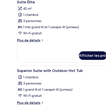
5
Suite Élite
toutes
42 m²
les
1 chambre
photos
pour
3 personnes
ce
1 très grand lit et 1 canapé-lit (jumeau)
type
Wi-Fi gratuit
de
Plus
Plus de détails
chambre :
de
Suite
détails
pour
Élite
Afficher les pri
Suite
Élite
Afficher
Une chambre à coucher moderne 
1
Superior Suite with Outdoor Hot Tub
toutes
1 chambre
les
3 personnes
photos
pour
1 grand lit et 1 canapé-lit (jumeau)
ce
Wi-Fi gratuit
type
Plus
Plus de détails