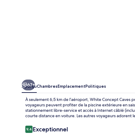
Concept
Caves
67+
Aperçu
Chambres
Emplacement
Politiques
À seulement 6,5 km de l’aéroport, White Concept Caves pr
voyageurs peuvent profiter de la piscine extérieure en saiso
stationnement libre-service et accès à Internet câblé (inclus
courte distance en voiture. Les autres voyageurs adorent l
Avis
Exceptionnel
9,4
9,4 sur 10 –