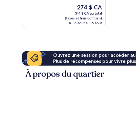
76 avis
10,
Le
274 $ CA
Exceptionnel,
prix
356 avis
314 $ CA au total
est
(taxes et frais compris)
de
Du 15 août au 16 août
274 $ CA
Ouvrez une session pour accéder au
Plus de récompenses pour vivre plus
À propos du quartier