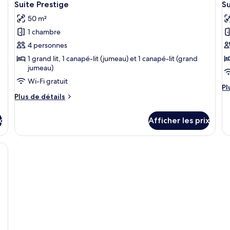
mi
9
Suite Prestige
Su
toutes
t
50 m²
les
le
1 chambre
photos
p
pour
p
4 personnes
ce
c
1 grand lit, 1 canapé-lit (jumeau) et 1 canapé-lit (grand
jumeau)
type
t
de
d
Wi-Fi gratuit
Pl
Pl
chambre :
c
Plus
d
Plus de détails
Suite
S
de
dé
détails
po
Prestige
r
x
Afficher les prix
pour
Su
Suite
ro
Prestige
avec un lit, une table de chevet, un miroir et une serviette suspendue.