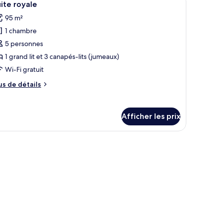
el
8
ite royale
outes
95 m²
s
1 chambre
hotos
our
5 personnes
e
1 grand lit et 3 canapés-lits (jumeaux)
ype
Wi-Fi gratuit
e
us
us de détails
hambre :
e
uite
tails
ur
oyale
Afficher les prix
ite
yale