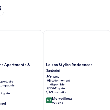
x
 Apartments & Suites
Loizos Stylish Residences
Loizos
ins Apartments &
Loizos Stylish Residences
Stylish
Santorini
Residences
Piscine
Santorini
Stationnement
oportuaire
disponible
 compagnie
Wi-Fi gratuit
Climatisation
t gratuit
9.2
Merveilleux
9,2
sur
959 avis
nnel
10,