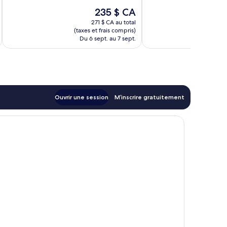
398 avis
185 avis
Le
235 $ CA
prix
271 $ CA au total
est
(taxes et frais compris)
(taxe
de
Du 6 sept. au 7 sept.
Du 
235 $ CA
Ouvrir une session
M’inscrire gratuitement