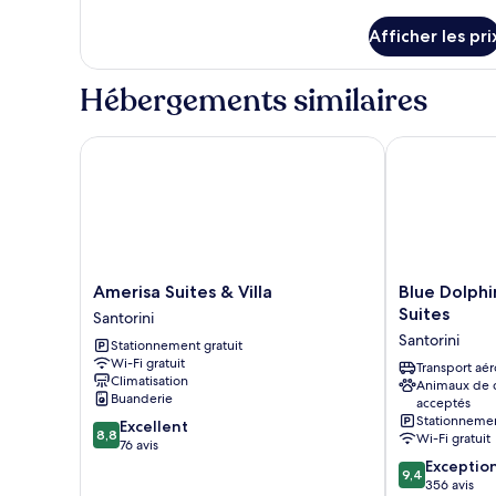
de
de
chambre :
détails
Afficher les pri
pour
Superior
Superior
Suite
Suite
Hébergements similaires
with
with
Outdoor
Outdoor
Hot
Amerisa Suites & Villa
Blue Dolphins
Hot
Tub
Tub
Amerisa
Blue
Amerisa Suites & Villa
Blue Dolph
Suites
Dolphins
Suites
Santorini
&
Apartments
Santorini
Stationnement gratuit
Villa
&
Wi-Fi gratuit
Santorini
Suites
Transport aér
Climatisation
Animaux de
Santorini
Buanderie
acceptés
Stationnemen
8.8
Excellent
8,8
Wi-Fi gratuit
sur
76 avis
10,
9.4
Exceptio
9,4
Excellent,
sur
356 avis