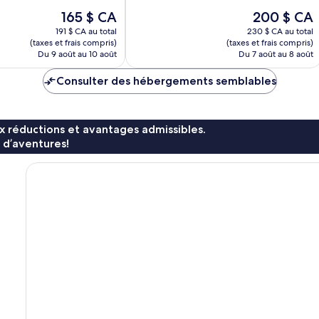
Merveilleux,
Le
Le
165 $ CA
200 $ CA
959 avis
prix
prix
191 $ CA au total
230 $ CA au total
est
est
(taxes et frais compris)
(taxes et frais compris)
de
de
Du 9 août au 10 août
Du 7 août au 8 août
165 $ CA
200 $ CA
Consulter des hébergements semblables
x réductions et avantages admissibles.
 d’aventures!