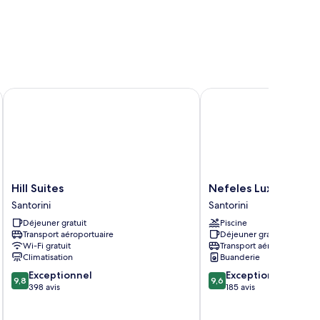
Hill Suites
Nefeles Luxury Suites
Hill
Nefeles
Hill Suites
Nefeles Luxury Suite
Suites
Luxury
Santorini
Santorini
Santorini
Suites
Déjeuner gratuit
Piscine
Santorini
Transport aéroportuaire
Déjeuner gratuit
Wi-Fi gratuit
Transport aéroportuaire
Climatisation
Buanderie
9.8
9.6
Exceptionnel
Exceptionnel
9,8
9,6
sur
sur
398 avis
185 avis
10,
10,
Exceptionnel,
Exceptionnel,