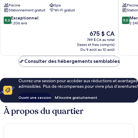
Lara
Piscine
Spa
Topkapi
Piscin
Stationnement gratuit
Wi-Fi gratuit
Statio
Antalya
Palace
-
-
9.6
9.0
Exceptionnel
Mer
9,6
9,0
Prive
All
sur
sur
1 206 avis
2 241
Ultra
Inclusiv
10,
10,
Le
675 $ CA
All
Lara
Exceptionnel,
Merveill
prix
Inclusive
1 206 avis
2 241 avi
749 $ CA au total
est
Lara
(taxes et frais compris)
de
Du 9 août au 10 août
675 $ CA
Consulter des hébergements semblables
Ouvrez une session pour accéder aux réductions et avantages
admissibles. Plus de récompenses pour vivre plus d’aventures!
Ouvrir une session
M’inscrire gratuitement
À propos du quartier