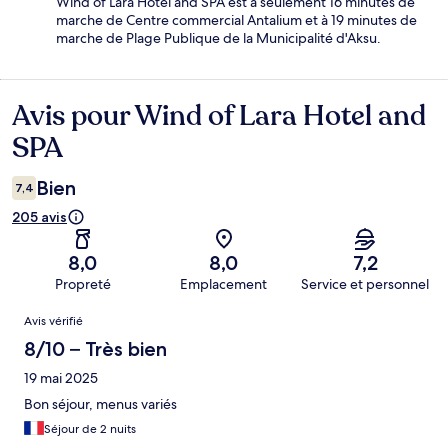
Wind of Lara Hotel and SPA est à seulement 16 minutes de
marche de Centre commercial Antalium et à 19 minutes de
marche de Plage Publique de la Municipalité d'Aksu.
Avis pour Wind of Lara Hotel and
Avis
SPA
Bien
7,4
205 avis
8,0
8,0
7,2
Propreté
Emplacement
Service et personnel
Avis
Avis vérifié
8/10 – Très bien
19 mai 2025
Bon séjour, menus variés
Séjour de 2 nuits