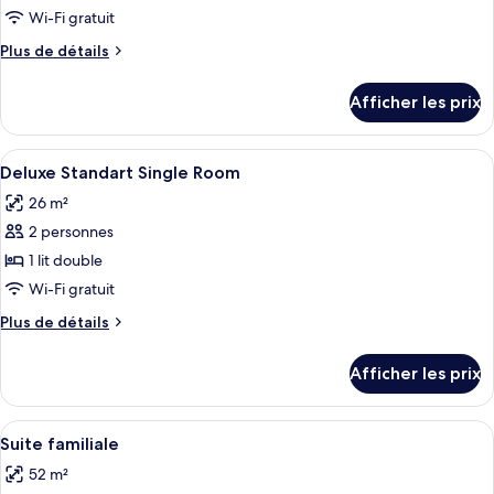
type
Wi-Fi gratuit
de
Plus
Plus de détails
chambre :
de
Deluxe
détails
Afficher les prix
pour
Standard
Deluxe
Room
Standard
Afficher
Une chambre d’hôtel avec deux lits, un
5
Room
Deluxe Standart Single Room
toutes
26 m²
les
2 personnes
photos
pour
1 lit double
ce
Wi-Fi gratuit
type
Plus
Plus de détails
de
de
chambre :
détails
Afficher les prix
pour
Deluxe
Deluxe
Standart
Standart
Afficher
Une chambre d’hôtel avec deux lits, ch
Single
6
Single
Suite familiale
toutes
Room
Room
52 m²
les