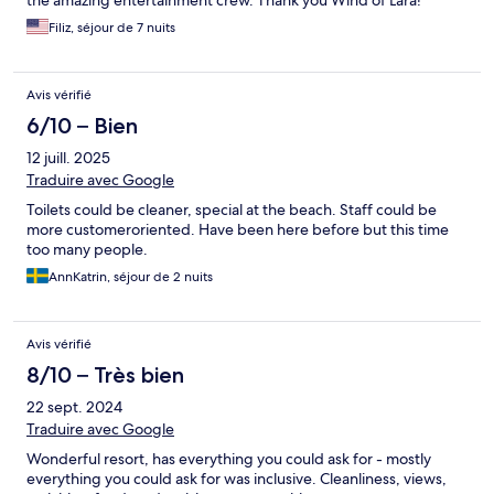
the amazing entertainment crew. Thank you Wind of Lara!
Filiz, séjour de 7 nuits
Avis vérifié
6/10 – Bien
12 juill. 2025
Traduire avec Google
Toilets could be cleaner, special at the beach. Staff could be
more customeroriented. Have been here before but this time
too many people.
AnnKatrin, séjour de 2 nuits
Avis vérifié
8/10 – Très bien
22 sept. 2024
Traduire avec Google
Wonderful resort, has everything you could ask for - mostly
everything you could ask for was inclusive. Cleanliness, views,