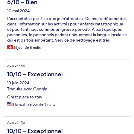
6/10 – Bien
10 mai 2024
L’accueil était pas à ce que je m’attendais. Du moins dépend des
gens. Information sur les activités pour enfants catastrophique
et pourtant nous sommes en grosse période. A part quelques
personnes, le personnels parlent uniquement la langue locale ce
qui est parfois embêtant. Service de nettoyage est très
aléatoire. Ils viennent pas tout les jours. En 8 nuits nous avons eu
Séjour de 8 nuits
1 jour de vrai nettoyage, le reste c’était uniquement changer les
linges. La nourriture était variée et bonne. La piscine est bien.
Les chambres spacieuses. L’hôtel est propre. Finalement ce qui
Avis vérifié
manquait le plus c’était les activités pour les enfants pourtant
c'est ce qui promotionnent sur leur page.
10/10 – Exceptionnel
13 juin 2024
Traduire avec Google
Great place to stay
Hamzah, séjour de 3 nuits
Avis vérifié
10/10 – Exceptionnel