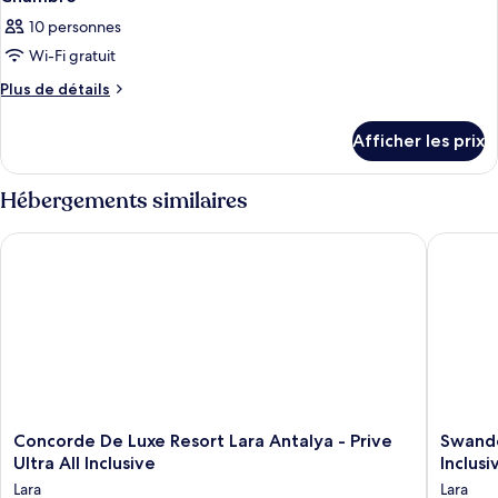
10 personnes
Wi-Fi gratuit
Plus
Plus de détails
de
détails
Afficher les prix
pour
Chambre
Hébergements similaires
Concorde De Luxe Resort Lara Antalya - Prive Ultra All Inclusiv
Swandor 
Concorde
Swando
Concorde De Luxe Resort Lara Antalya - Prive
Swando
De
Hotels
Ultra All Inclusive
Inclusi
Luxe
&
Lara
Lara
Resort
Resort