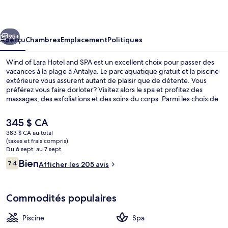
of
Lara
cédent
Suivant
Hotel
95+
Aperçu
Chambres
Emplacement
Politiques
and
Wind of Lara Hotel and SPA est un excellent choix pour passer des
SPA
vacances à la plage à Antalya. Le parc aquatique gratuit et la piscine
extérieure vous assurent autant de plaisir que de détente. Vous
préférez vous faire dorloter? Visitez alors le spa et profitez des
massages, des exfoliations et des soins du corps. Parmi les choix de
restauration, notons 4 restaurants, et les 2 bars attenants à la piscine
sont d’excellents endroits où siroter une boisson fraîche. Parmi les
Le
345 $ CA
points saillants de hôtel de luxe, notons 3 bars-salons, une piscine
prix
383 $ CA au total
intérieure et une boîte de nuit.
actuel
(taxes et frais compris)
Façade de l’hébergement – soirée/nui
est
Du 6 sept. au 7 sept.
de 345 $ CA
Avis
Bien
7,4
Afficher les 205 avis
7,4 sur 10 –
Commodités populaires
Piscine
Spa