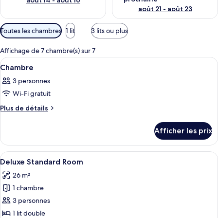
août 14 - août 16
août 21 - août 23
Filtres
Toutes les chambres
1 lit
3 lits ou plus
disponibles
pour
Affichage de 7 chambre(s) sur 7
les
Afficher
Une chambre d’hôtel avec un lit, une 
6
Chambre
chambres
toutes
3 personnes
les
Wi-Fi gratuit
photos
pour
Plus
Plus de détails
de
ce
détails
type
Afficher les prix
pour
de
Chambre
chambre :
Afficher
Une chambre d’hôtel avec deux lits, un 
5
Chambre
Deluxe Standard Room
toutes
26 m²
les
1 chambre
photos
pour
3 personnes
ce
1 lit double