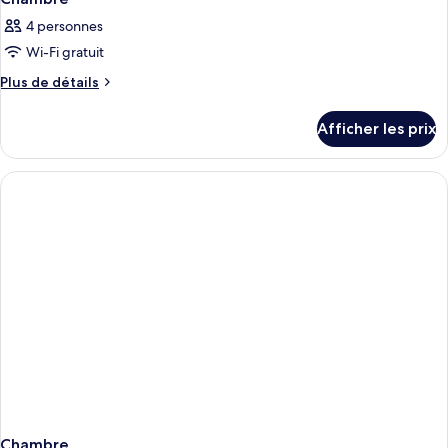
toutes
4 personnes
les
Wi-Fi gratuit
photos
pour
Plus
Plus de détails
de
ce
détails
type
Afficher les prix
pour
de
Chambre
chambre :
Chambre
Chambre