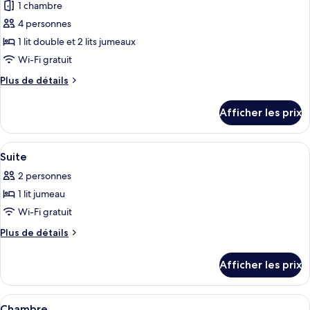
1 chambre
photos
pour
4 personnes
ce
1 lit double et 2 lits jumeaux
type
Wi-Fi gratuit
de
Plus
Plus de détails
chambre :
de
Suite
détails
Afficher les prix
pour
familiale
Suite
familiale
Afficher
Un salon moderne avec un téléviseur à 
4
Suite
toutes
2 personnes
les
1 lit jumeau
photos
pour
Wi-Fi gratuit
ce
Plus
Plus de détails
type
de
détails
de
Afficher les prix
pour
chambre :
Suite
Suite
Afficher
Une chambre d’hôtel avec un lit, un bu
1
Chambre