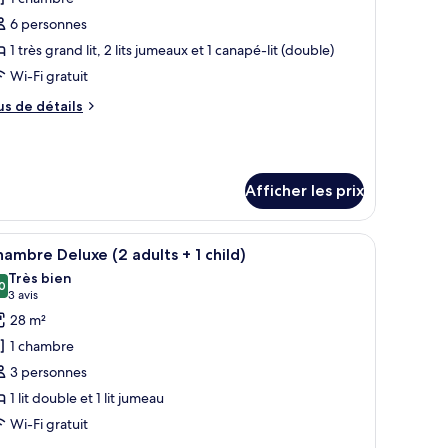
e
6 personnes
ype
1 très grand lit, 2 lits jumeaux et 1 canapé-lit (double)
e
Wi-Fi gratuit
hambre :
us
us de détails
ite,
e
tails
hambres
ur
ite,
The
Afficher les prix
evel
ambres
he
un grand lit, d’une télévision, d’un mini-bar et d’une armoire en bois.
fficher
Une chambre d’hôtel moderne avec un grand lit
vel
dults
8
ambre Deluxe (2 adults + 1 child)
outes
Très bien
ults
s
0
8,0 sur 10
(3 avis)
3 avis
hotos
hildren)
28 m²
our
ildren)
1 chambre
e
3 personnes
ype
1 lit double et 1 lit jumeau
e
Wi-Fi gratuit
hambre :