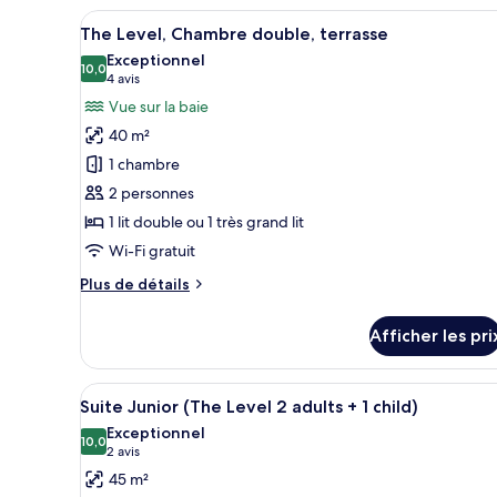
Afficher
Un balcon avec des fauteuils, u
10
The Level, Chambre double, terrasse
toutes
Exceptionnel
les
10,0
10,0 sur 10
(4 avis)
4 avis
photos
Vue sur la baie
pour
40 m²
ce
1 chambre
type
2 personnes
de
1 lit double ou 1 très grand lit
chambre :
The
Wi-Fi gratuit
Level,
Plus
Plus de détails
Chambre
de
détails
double,
Afficher les pri
pour
terrasse
The
Level,
Afficher
Une chambre d’hôtel moderne do
6
Chambre
Suite Junior (The Level 2 adults + 1 child)
toutes
double,
Exceptionnel
terrasse
les
10,0
10,0 sur 10
(2 avis)
2 avis
photos
45 m²
pour