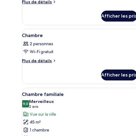
Suite,
Plus
Plus de détails
2
de
détails
chambres
Afficher les pri
pour
Suite,
2
Afficher
Une chambre d’hôtel moderne av
10
chambres
Chambre
toutes
2 personnes
les
Wi-Fi gratuit
photos
pour
Plus
Plus de détails
de
ce
détails
type
Afficher les pri
pour
de
Chambre
chambre :
Afficher
Un salon moderne avec un cana
4
Chambre
Chambre familiale
toutes
Merveilleux
les
9,0
9,0 sur 10
(2 avis)
2 avis
photos
Vue sur la ville
pour
45 m²
ce
1 chambre
type