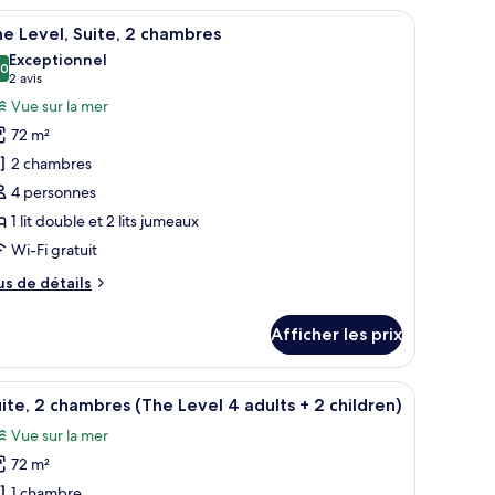
vel,
portable, bureau
fficher
Minibar, coffre-fort pour ordinateur portabl
er
10
ambre,
e Level, Suite, 2 chambres
outes
e
Exceptionnel
r
s
,0
10,0 sur 10
(2 avis)
2 avis
hotos
Vue sur la mer
er
our
72 m²
e
2 chambres
ype
4 personnes
e
1 lit double et 2 lits jumeaux
hambre :
he
Wi-Fi gratuit
vel,
us
us de détails
ite,
e
tails
Afficher les prix
ur
hambres
he
vel,
é sur un meuble, d’une chaise et offrant une vue sur la ville grâce à une gr
portable, bureau
fficher
Minibar, coffre-fort pour ordinateur portabl
5
ite,
ite, 2 chambres (The Level 4 adults + 2 children)
outes
Vue sur la mer
ambres
s
72 m²
hotos
our
1 chambre