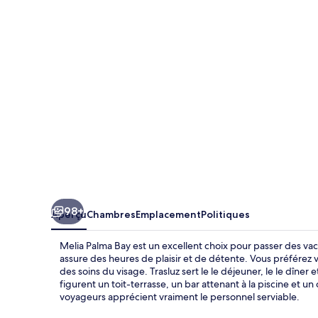
Palma
Bay
98+
Aperçu
Chambres
Emplacement
Politiques
Melia Palma Bay est un excellent choix pour passer des vac
assure des heures de plaisir et de détente. Vous préférez vo
des soins du visage. Trasluz sert le le déjeuner, le le dîner e
figurent un toit-terrasse, un bar attenant à la piscine et 
voyageurs apprécient vraiment le personnel serviable.