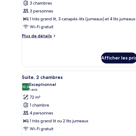
3 chambres
ce
3 personnes
type
1 très grand lit, 3 canapés-lits (jumeaux) et 4 lits jumeaux
de
Wi-Fi gratuit
chambre :
Suite
Plus
Plus de détails
Junior
de
détails
(The
pour
Level
Suite
Afficher les pri
2
Junior
(The
adults
Afficher
Une chambre moderne avec un 
Level
+
6
Suite, 2 chambres
2
toutes
1
Exceptionnel
adults
les
10,0
10,0 sur 10
(1 avis)
child)
1 avis
+
photos
1
72 m²
child)
pour
1 chambre
ce
4 personnes
type
1 très grand lit ou 2 lits jumeaux
de
Wi-Fi gratuit
chambre :