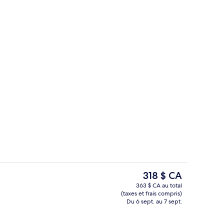
Vue depuis l’hébergement
ateur, soumise par Yara Travel
Le
318 $ CA
prix
363 $ CA au total
actuel
(taxes et frais compris)
e
Piscine extérieure, accès possible de 10
est
Du 6 sept. au 7 sept.
de 318 $ CA