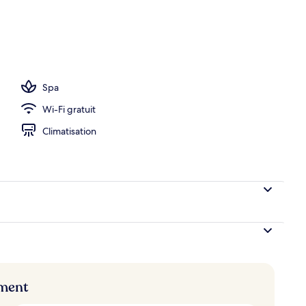
eure, accès possible de 10 h 30 à 18 h 30, parasols
Spa
Wi-Fi gratuit
Climatisation
ement