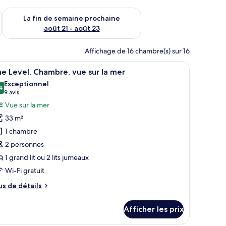
n de semaine août 14 - août 16
Vérifier la disponibilité pour la fin de semaine prochaine août
La fin de semaine prochaine
août 21 - août 23
Affichage de 16 chambre(s) sur 16
ues et offrant une vue sur la mer et le paysage urbain.
fficher
Une chambre d’hôtel avec un grand lit, un cana
11
e Level, Chambre, vue sur la mer
outes
Exceptionnel
s
4
9,4 sur 10
(9 avis)
9 avis
hotos
Vue sur la mer
our
33 m²
e
1 chambre
ype
2 personnes
e
1 grand lit ou 2 lits jumeaux
hambre :
he
Wi-Fi gratuit
vel,
us
us de détails
hambre,
e
tails
ue
Afficher les prix
ur
ur
he