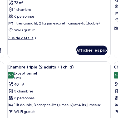
72 m²
ce
c
1 chambre
type
t
6 personnes
de
d
1 très grand lit, 2 lits jumeaux et 1 canapé-lit (double)
chambre :
c
Pl
Pl
Suite,
Su
Wi-Fi gratuit
d
2
2
dé
Plus
Plus de détails
chambres
c
po
de
Su
détails
(The
(
x
Afficher les prix
2
pour
Level
L
ch
Suite,
2
4
(T
2
canapé, une petite table avec une lampe et un bureau.
Afficher
Une chambre d’hôtel moderne équipée d’
A
Le
adults
6
a
chambres
Chambre triple (2 adults + 1 child)
Ch
toutes
t
4
(The
+
+
Exceptionnel
ad
Level
les
10,0
le
8,
10,0 sur 10
(1 avis)
4
1 avis
2
+
2
photos
p
children)
c
40 m²
2
adults
pour
p
ch
+
3 chambres
ce
c
4
3 personnes
children)
type
t
1 lit double, 3 canapés-lits (jumeaux) et 4 lits jumeaux
de
d
Wi-Fi gratuit
chambre :
c