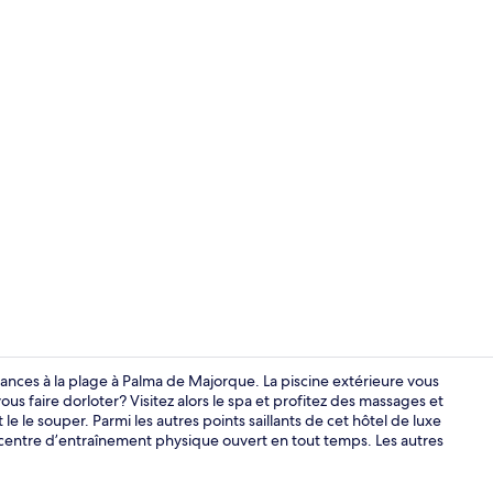
Vidéo de cré
ances à la plage à Palma de Majorque. La piscine extérieure vous
us faire dorloter? Visitez alors le spa et profitez des massages et
t le le souper. Parmi les autres points saillants de cet hôtel de luxe
Vue aérienn
un centre d’entraînement physique ouvert en tout temps. Les autres