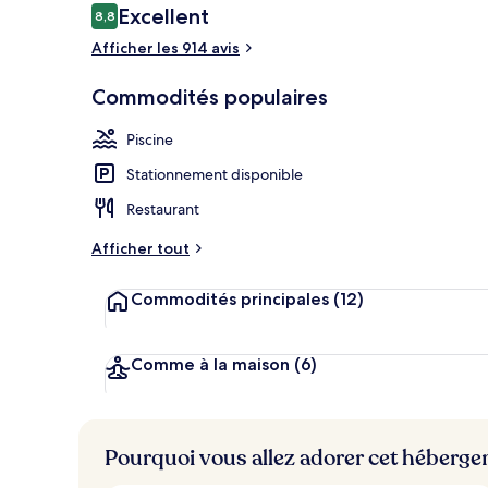
Avis
Excellent
8,8
8,8 sur 10 –
Afficher les 914 avis
Piscine extéri
Commodités populaires
Piscine
Stationnement disponible
Restaurant
Afficher tout
Commodités principales
(12)
Comme à la maison
(6)
Pourquoi vous allez adorer cet héberg