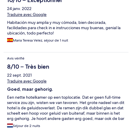
10/10 – Exceptionnel
24 janv. 2022
Traduire avec Google
Habitación muy amplia y muy cómoda, bien decorada,
facilidades para check in e instrucciones muy buenas, genial la
ubicación, todo perfecto!
Maria Teresa Velez, séjour de 1 nuit
Avis vérifié
8/10 – Très bien
22 sept. 2021
Traduire avec Google
Goed, maar gehorig.
Een nette hotelkamer op een toplocatie. Dat er geen full-time
service zou zijn, wisten we van tevoren. Het grote nadeel van dit
hotel is de geluidsoverlast. De ramen zijn dik dubbel glas en dat
scheelt een hoop voor geluid van buitenaf, maar binnen is het
erg gehorig. Je hoort andere gasten erg goed, maar ook de bar
beneden en de toiletten van de bar op de eerst verdieping.
Séjour de 2 nuits