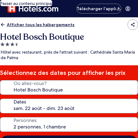
Passer au contenu principal
Télécharger l’appli
Afficher tous les hébergements
Hotel Bosch Boutique
Hébergement
3.5 étoiles
Hôtel avec restaurant, près de l'attrait suivant : Cathédrale Santa María
de Palma
Sélectionnez des dates pour afficher les prix
Où allez-vous?
Dates
Personnes