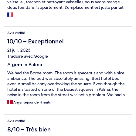
vaisselle , torchon et nettoyant vaisselle), nous avons mangé
deux fois dans l'appartement. L'emplacement est juste parfait .
Bon accueil à l'arrivée. A noter qu'il n'y a pas de réception mais
cela n'est pas gênant car il s'agit d'un appart et non d'une
chambre d'hôtel. Si je dois revenir à Palma , je reviendrai dans
cet appartement . Tres bon rapport qualité prix. Il serait bien
Avis vérifié
qu'il y ait des infos sur les médecins les plus proches, les
adresses des supermarchés ....
10/10 – Exceptionnel
21 juill. 2023
Traduire avec Google
A gem in Palma
We had the Borne room. The room is spaceous and with a nice
ambience. The bed was absolutely amazing. Best hotel bed
ever. A small balcony overlooking the square. Even though the
hotel is situated on one of the busiest squares in Palma, the
noise in the room from the street was not a problem. We had a
problem with the aircondition and it was fixed immediately. Will
Anya, séjour de 4 nuits
definately recommend this hotel.
Avis vérifié
8/10 – Très bien