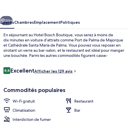
Bosch
Boutique
cédent
Suivant
120+
Aperçu
Chambres
Emplacement
Politiques
En séjournant au Hotel Bosch Boutique, vous serez à moins de
dix minutes en voiture d’attraits comme Port de Palma de Majorque
et Cathédrale Santa María de Palma. Vous pouvez vous reposer en
sirotant un verre au bar-salon, et le restaurant est idéal pour manger
une bouchée. Parmi les autres commodités figurent casse-
croûte/charcuterie et terrasse. Les autres voyageurs adorent l’état
général de l’hébergement. Le transport en commun se trouve à
Avis
Excellent
proximité : Station de métro Intermodal-Plaza de España est à
8,8
Afficher les 129 avis
8,8 sur 10 –
seulement 12 minutes à pied.
Suite Junior, vue sur la ville | Draps e
Commodités populaires
Wi-Fi gratuit
Restaurant
Climatisation
Bar
Interdiction de fumer