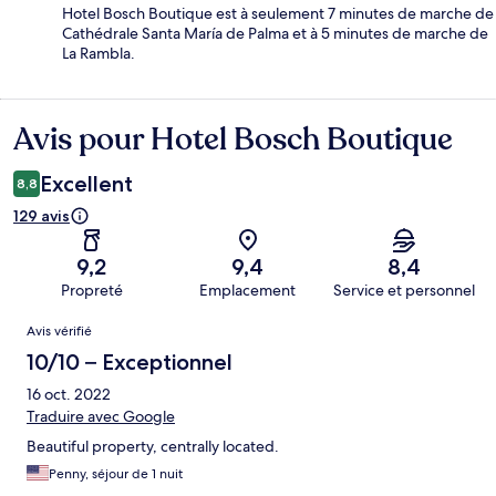
Hotel Bosch Boutique est à seulement 7 minutes de marche de
Cathédrale Santa María de Palma et à 5 minutes de marche de
La Rambla.
Avis pour Hotel Bosch Boutique
Avis
Excellent
8,8
129 avis
9,2
9,4
8,4
Propreté
Emplacement
Service et personnel
Avis
Avis vérifié
10/10 – Exceptionnel
16 oct. 2022
Traduire avec Google
Beautiful property, centrally located.
Penny, séjour de 1 nuit