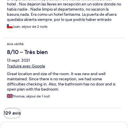
hotel . Nos dejaron las llaves en recepción en un sobre donde no
había nadie . Nadie limpio el departamento, no sacaron la
basura,nada. Era como un hotel fantasma. La puerta de afuera
quedaba abierta siempre, por lo que podría haber entrado
cualquier persona . Solo el lunes , cuando nos fuimos apareció
Juan, séjour de 2 nuits
una recepcionista.
Avis vérifié
8/10 – Très bien
13 sept. 2021
Traduire avec Google
Great location and size of the room. It was new and well
maintained. Since there is no reception, we had some
difficulties checking in. Also, the bathroom has no door and is
open plan with the bedroom.
Thomas, séjour de 1 nuit
129 avis