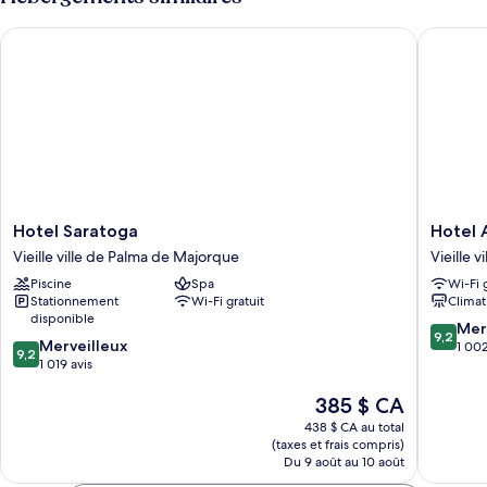
Hotel Saratoga
Hotel A
Hotel
Hotel
Hotel Saratoga
Hotel 
Saratoga
Almudai
Vieille ville de Palma de Majorque
Vieille 
Vieille
Vieille
Piscine
Spa
Wi-Fi 
ville
ville
Stationnement
Wi-Fi gratuit
Climat
de
de
disponible
Palma
Palma
9.2
Mer
9,2
9.2
de
Merveilleux
de
sur
1 002
9,2
sur
Majorque
1 019 avis
Majorq
10,
10,
Merveill
Le
385 $ CA
Merveilleux,
1 002 av
prix
1 019 avis
438 $ CA au total
est
(taxes et frais compris)
de
Du 9 août au 10 août
385 $ CA