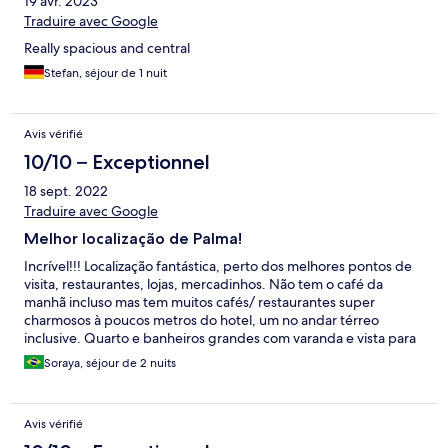
19 avr. 2023
Traduire avec Google
Really spacious and central
Stefan, séjour de 1 nuit
Avis vérifié
10/10 – Exceptionnel
18 sept. 2022
Traduire avec Google
Melhor localização de Palma!
Incrível!!! Localização fantástica, perto dos melhores pontos de
visita, restaurantes, lojas, mercadinhos. Não tem o café da
manhã incluso mas tem muitos cafés/ restaurantes super
charmosos à poucos metros do hotel, um no andar térreo
inclusive. Quarto e banheiros grandes com varanda e vista para
a rua principal. Recomendo !!!
Soraya, séjour de 2 nuits
Avis vérifié