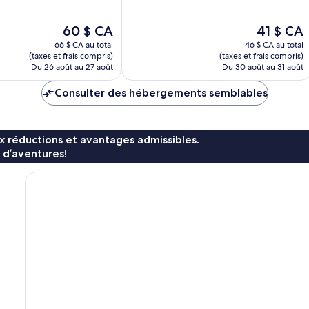
Excellent,
324 avis
Le
Le
60 $ CA
41 $ CA
prix
prix
66 $ CA au total
46 $ CA au total
est
est
(taxes et frais compris)
(taxes et frais compris)
de
de
Du 26 août au 27 août
Du 30 août au 31 août
60 $ CA
41 $ CA
Consulter des hébergements semblables
x réductions et avantages admissibles.
 d’aventures!