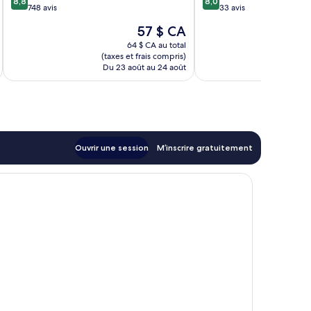
8,8
8,0
sur
sur
748 avis
33 avis
10,
10,
Le
57 $ CA
Excellent,
Très
prix
748 avis
bien,
64 $ CA au total
est
(taxes et frais compris)
(taxe
33 avis
de
Du 23 août au 24 août
Du 
57 $ CA
Ouvrir une session
M’inscrire gratuitement