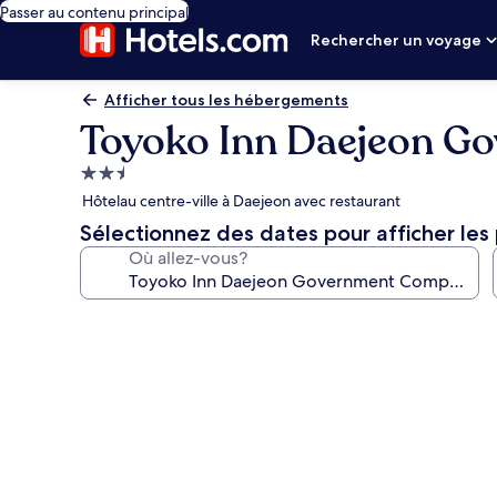
Passer au contenu principal
Rechercher un voyage
Afficher tous les hébergements
Toyoko Inn Daejeon G
Hébergement
2.5 étoiles
Hôtelau centre-ville à Daejeon avec restaurant
Sélectionnez des dates pour afficher les 
Où allez-vous?
Galerie
de
photos
de
l’hébergement
Toyoko