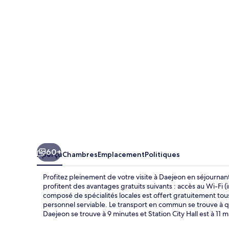
Inn
Daejeon
Government
Complex
60+
Aperçu
Chambres
Emplacement
Politiques
Profitez pleinement de votre visite à Daejeon en séjour
profitent des avantages gratuits suivants : accès au Wi-Fi (
composé de spécialités locales est offert gratuitement tous
personnel serviable. Le transport en commun se trouve à
Daejeon se trouve à 9 minutes et Station City Hall est à 11 m