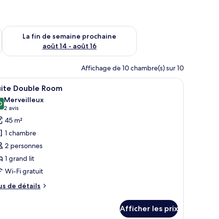
n de semaine août 7 - août 9
Vérifier la disponibilité pour la fin de semaine prochaine août 
La fin de semaine prochaine
août 14 - août 16
Affichage de 10 chambre(s) sur 10
n canapé et un tableau au mur.
fficher
Une chambre d’hôtel avec un lit, un canapé, u
5
uite Double Room
outes
Merveilleux
s
0
9,0 sur 10
(2 avis)
2 avis
hotos
45 m²
our
1 chambre
e
2 personnes
ype
1 grand lit
e
Wi-Fi gratuit
hambre :
uite
us
us de détails
ouble
e
tails
oom
Afficher les prix
ur