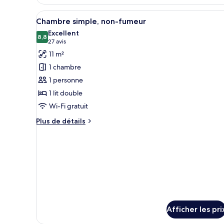
Deluxe
smoking
Single
Afficher
Une chambre d’hôtel avec un li
3
Room,
Chambre simple, non-fumeur
toutes
Non
Excellent
smoking
les
8,8
8,8 sur 10
(27 avis)
27 avis
photos
11 m²
pour
1 chambre
ce
1 personne
type
1 lit double
de
Wi-Fi gratuit
chambre :
Chambre
Plus
Plus de détails
simple,
de
détails
non-
pour
fumeur
Chambre
simple,
non-
fumeur
Afficher les pri