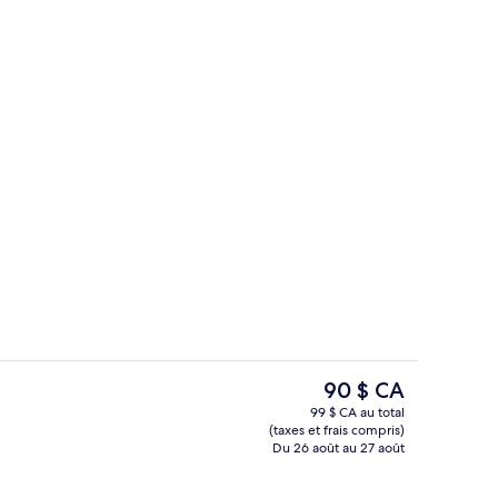
oom | Bureau, rideaux d’obscurcissement, accès au Wi-Fi (inclus)
Suite, non-fumeur (No Party) | Aire de
Le
90 $ CA
prix
99 $ CA au total
actuel
(taxes et frais compris)
Suite Twin Room | Bureau, rideaux d’o
est
Du 26 août au 27 août
de 90 $ CA