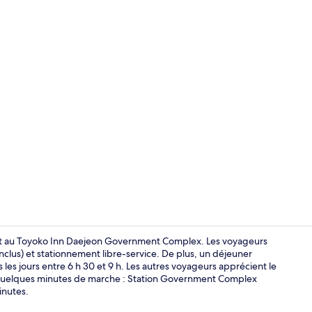
Suite Twin R
nant au Toyoko Inn Daejeon Government Complex. Les voyageurs
inclus) et stationnement libre-service. De plus, un déjeuner
 les jours entre 6 h 30 et 9 h. Les autres voyageurs apprécient le
Hall
 quelques minutes de marche : Station Government Complex
inutes.