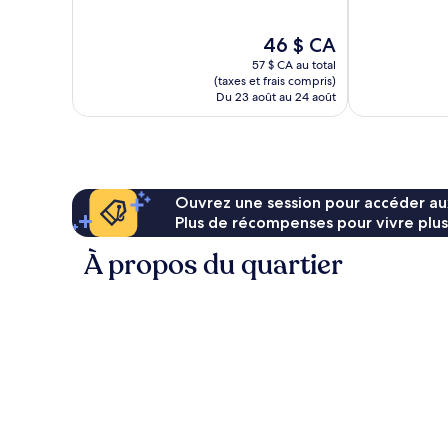
10,
Très
Très
bien,
Le
46 $ CA
bien,
752 avis
prix
1 001 avis
57 $ CA au total
est
(taxes et frais compris)
de
Du 23 août au 24 août
46 $ CA
Ouvrez une session pour accéder au
Plus de récompenses pour vivre plus
À propos du quartier