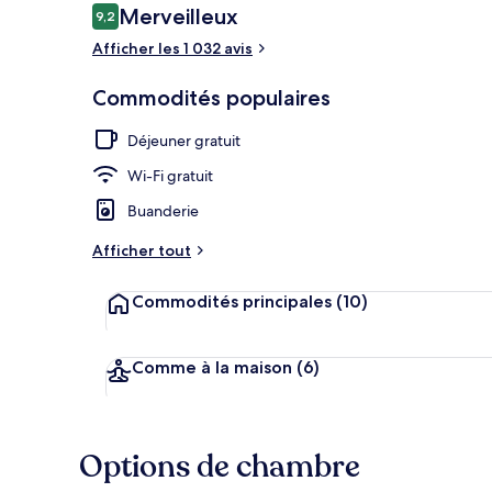
Avis
Merveilleux
9,2
9,2 sur 10 –
Afficher les 1 032 avis
Extérieur
Commodités populaires
Déjeuner gratuit
Wi-Fi gratuit
Buanderie
Afficher tout
Commodités principales
(10)
Comme à la maison
(6)
Options de chambre