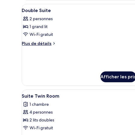
Afficher
Bureau, rideaux d’obscurcisseme
8
Double Suite
toutes
2 personnes
les
1 grand lit
photos
pour
Wi-Fi gratuit
ce
Plus
Plus de détails
type
de
détails
de
pour
chambre :
Double
Double
Suite
Suite
Afficher les pri
Afficher
Une chambre d’hôtel moderne do
5
Suite Twin Room
toutes
1 chambre
les
4 personnes
photos
pour
2 lits doubles
ce
Wi-Fi gratuit
type