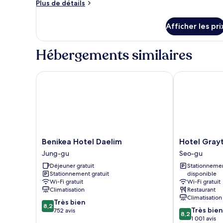
Plus
Plus de détails
de
de
chambre :
détails
Afficher les pri
pour
Suite
Suite
Twin
Twin
Hébergements similaires
Room
Room
Benikea Hotel Daelim
Hotel Grayto
Benikea
Hotel
Benikea Hotel Daelim
Hotel Gray
Hotel
Graytone
Jung-gu
Seo-gu
Daelim
Dunsan
Déjeuner gratuit
Stationneme
Jung-
Seo-
Stationnement gratuit
disponible
gu
gu
Wi-Fi gratuit
Wi-Fi gratuit
Climatisation
Restaurant
Climatisation
8.2
Très bien
8,2
8.2
Très bien
sur
752 avis
8,2
sur
1 001 avis
10,