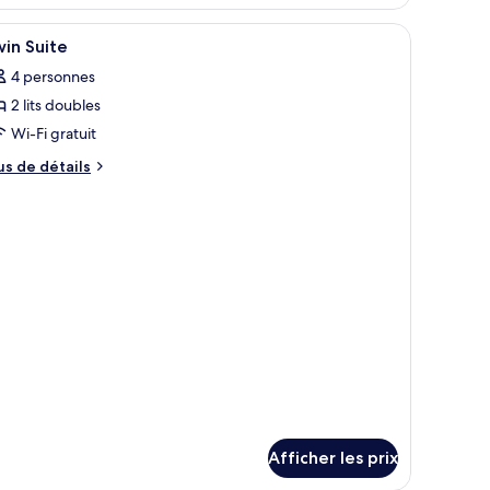
ite
uble
rideaux.
fficher
Bureau, rideaux d’obscurcissement, accès au Wi
12
oom
in Suite
outes
4 personnes
s
2 lits doubles
hotos
our
Wi-Fi gratuit
e
us
us de détails
ype
e
tails
e
ur
hambre :
in
win
ite
uite
Afficher les prix