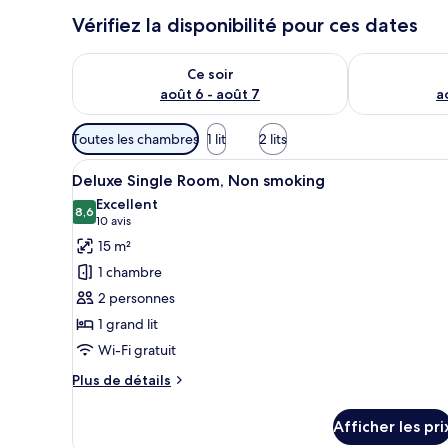
Vérifiez la disponibilité pour ces dates
Vérifier la disponibilité pour ce soir août 6 - août 7
Vérifier la di
Ce soir
août 6 - août 7
a
Filtres
Toutes les chambres
1 lit
2 lits
disponibles
Afficher
Une chambre d’hôtel avec un gr
pour
3
Deluxe Single Room, Non smoking
toutes
les
Excellent
les
8,6
chambres
8,6 sur 10
(10 avis)
10 avis
photos
15 m²
pour
1 chambre
ce
2 personnes
type
1 grand lit
de
Wi-Fi gratuit
chambre :
Deluxe
Plus
Plus de détails
Single
de
détails
Room,
Afficher les pri
pour
Non