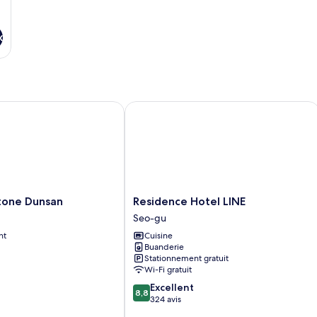
x
ne Dunsan
Residence Hotel LINE
Residence
tone Dunsan
Residence Hotel LINE
Hotel
Seo-gu
LINE
nt
Cuisine
Seo-
Buanderie
gu
Stationnement gratuit
Wi-Fi gratuit
8.8
Excellent
8,8
sur
324 avis
10,