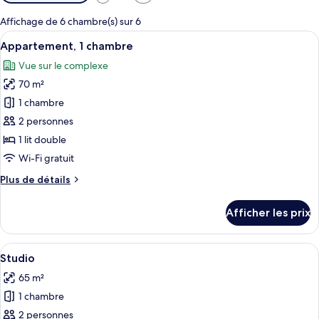
disponibles
pour
Affichage de 6 chambre(s) sur 6
les
Afficher
Un salon moderne avec un canapé gris, 
13
Appartement, 1 chambre
chambres
toutes
Vue sur le complexe
les
70 m²
photos
pour
1 chambre
ce
2 personnes
type
1 lit double
de
Wi-Fi gratuit
chambre :
Plus
Plus de détails
Appartement,
de
1
détails
Afficher les prix
chambre
pour
Appartement,
1
Afficher
Un lit bien fait, recouvert d’une couv
7
chambre
Studio
toutes
65 m²
les
1 chambre
photos
pour
2 personnes