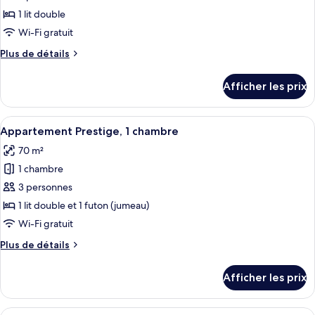
ce
1 lit double
type
Wi-Fi gratuit
de
Plus
Plus de détails
chambre :
de
Studio
détails
Afficher les prix
pour
Studio
Afficher
Une chambre d’hôtel moderne, dotée d’
8
Appartement Prestige, 1 chambre
toutes
70 m²
les
1 chambre
photos
pour
3 personnes
ce
1 lit double et 1 futon (jumeau)
type
Wi-Fi gratuit
de
Plus
Plus de détails
chambre :
de
Appartement
détails
Afficher les prix
pour
Prestige,
Appartement
1
Prestige,
Afficher
1 chambre, bureau, système d’insonorisa