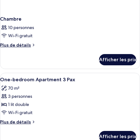
Chambre
10 personnes
Wi-Fi gratuit
Plus
Plus de détails
de
détails
Afficher les prix
pour
Chambre
Afficher
1 chambre, bureau, système d’insonorisa
1
One-bedroom Apartment 3 Pax
toutes
70 m²
les
3 personnes
photos
pour
1 lit double
ce
Wi-Fi gratuit
type
Plus
Plus de détails
de
de
chambre :
détails
Afficher les prix
pour