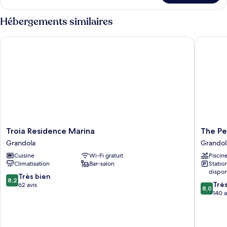
One-
One-
bedroom
bedroom
Hébergements similaires
Apartment
Apartment
3
3
Troia Residence Marina
The Pearl
Pax
Pax
Troia
The
Troia Residence Marina
The Pe
Residence
Pearl
Grandola
Grandol
Marina
Tróia
Cuisine
Wi-Fi gratuit
Piscin
Grandola
Grandol
Climatisation
Bar-salon
Stati
dispon
8.2
Très bien
8,2
8.0
Trè
sur
62 avis
8,0
sur
140 a
10,
10,
Très
Très
bien,
bien,
62 avis