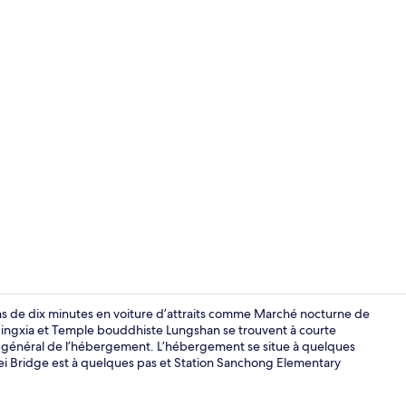
Restaurant
ns de dix minutes en voiture d’attraits comme Marché nocturne de
de Ningxia et Temple bouddhiste Lungshan se trouvent à courte
at général de l’hébergement. L’hébergement se situe à quelques
Accès au Wi-F
i Bridge est à quelques pas et Station Sanchong Elementary