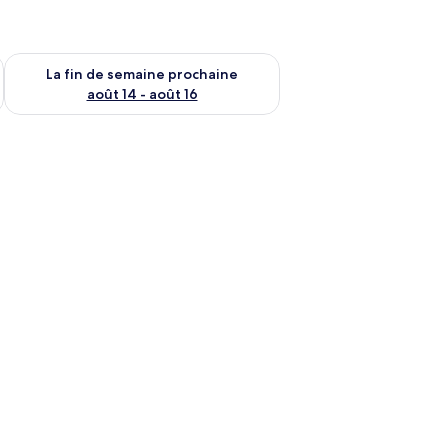
n de semaine août 7 - août 9
Vérifier la disponibilité pour la fin de semaine prochaine août 
La fin de semaine prochaine
août 14 - août 16
ne dotée d’un éclairage individuel et de panneaux de commande.