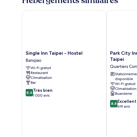
Hébergements similaires
uniquement
Single Inn Taipei - Hostel
Park City Inn
Single
Park
Single Inn Taipei - Hostel
Park City I
Inn
City
Taipei
Banqiao
Taipei
Inn
Quartiers Co
Wi-Fi gratuit
-
&
Restaurant
Hostel
Hostel
Stationneme
Climatisation
disponible
Banqiao
-
Bar
Wi-Fi gratuit
Yonghe
Climatisation
8.4
Très bien
Taipei
8,4
Buanderie
sur
1 000 avis
Quartiers
10,
8.8
Excellent
Commerciaux
8,8
Très
sur
619 avis
bien,
10,
1 000 avis
Excellent,
619 avis