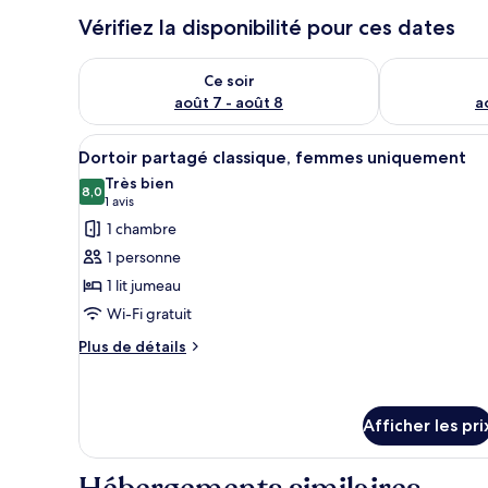
Vérifiez la disponibilité pour ces dates
Vérifier la disponibilité pour ce soir août 7 - août 8
Vérifier la di
Ce soir
août 7 - août 8
a
Afficher
Une rangée de salles de soins
7
Dortoir partagé classique, femmes uniquement
toutes
Très bien
les
8,0
8,0 sur 10
(1 avis)
1 avis
photos
1 chambre
pour
1 personne
ce
1 lit jumeau
type
Wi-Fi gratuit
de
chambre :
Plus
Plus de détails
de
Dortoir
détails
partagé
pour
classique,
Dortoir
Afficher les pri
femmes
partagé
classique,
uniquement
femmes