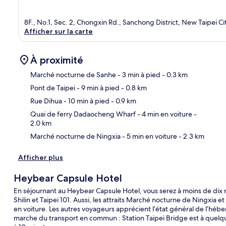
8F., No.1, Sec. 2, Chongxin Rd., Sanchong District, New Taipei Ci
Afficher sur la carte
À proximité
Marché nocturne de Sanhe
- 3 min à pied
- 0.3 km
Pont de Taipei
- 9 min à pied
- 0.8 km
Car
Rue Dihua
- 10 min à pied
- 0.9 km
Quai de ferry Dadaocheng Wharf
- 4 min en voiture
-
2.0 km
Marché nocturne de Ningxia
- 5 min en voiture
- 2.3 km
Afficher plus
Heybear Capsule Hotel
En séjournant au Heybear Capsule Hotel, vous serez à moins de dix
Shilin et Taipei 101. Aussi, les attraits Marché nocturne de Ningxia
en voiture. Les autres voyageurs apprécient l’état général de l’h
marche du transport en commun : Station Taipei Bridge est à quelq