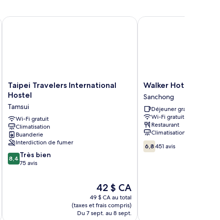
Taipei Travelers International Hostel
Walker Hotel - Zhengyi
Taipei
Walker
Taipei Travelers International
Walker Hotel - Zhen
Travelers
Hotel
Hostel
Sanchong
International
-
Tamsui
Déjeuner gratuit
Hostel
Zhengyi
Wi-Fi gratuit
Tamsui
Wi-Fi gratuit
Sanchong
Restaurant
Climatisation
Climatisation
Buanderie
Interdiction de fumer
6.8
6,8
451 avis
sur
8.4
Très bien
8,4
10,
sur
75 avis
451 avis
10,
Très
Le
42 $ CA
bien,
prix
49 $ CA au total
75 avis
est
(taxes et frais compris)
(taxe
de
Du 7 sept. au 8 sept.
Du 