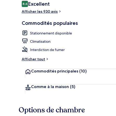
Avis
Excellent
8,6
8,6 sur 10 –
Afficher les 930 avis
Intérieur
Commodités populaires
Stationnement disponible
Climatisation
Interdiction de fumer
Afficher tout
Commodités principales
(10)
Comme à la maison
(5)
Options de chambre