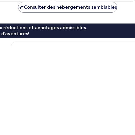
92 $ CA
34 $ CA
Consulter des hébergements semblables
x réductions et avantages admissibles.
 d’aventures!