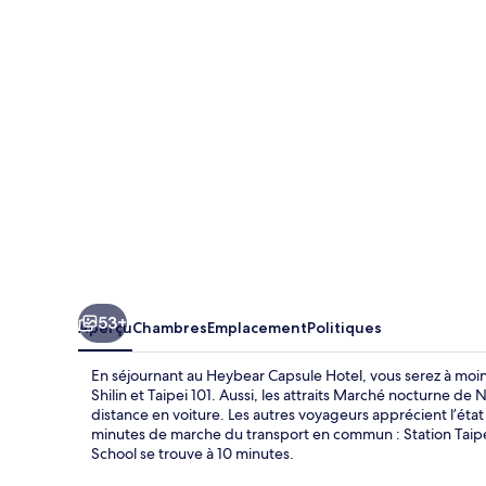
Capsule
Hotel
53+
Aperçu
Chambres
Emplacement
Politiques
En séjournant au Heybear Capsule Hotel, vous serez à moi
Shilin et Taipei 101. Aussi, les attraits Marché nocturne 
distance en voiture. Les autres voyageurs apprécient l’ét
minutes de marche du transport en commun : Station Taipe
School se trouve à 10 minutes.