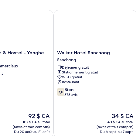
classique,
mixte
 & Hostel - Yonghe Taipei
Walker Hotel Sanchong
Walker
nn & Hostel - Yonghe
Walker Hotel Sanchong
Hotel
Sanchong
Sanchong
mmerciaux
Déjeuner gratuit
Sanchong
Stationnement gratuit
nt
Wi-Fi gratuit
Restaurant
7.0
Bien
7,0
sur
378 avis
10,
Bien,
378 avis
Le
Le
92 $ CA
34 $ CA
prix
prix
107 $ CA au total
40 $ CA au total
est
est
(taxes et frais compris)
(taxes et frais compris)
de
de
Du 20 août au 21 août
Du 6 sept. au 7 sept.