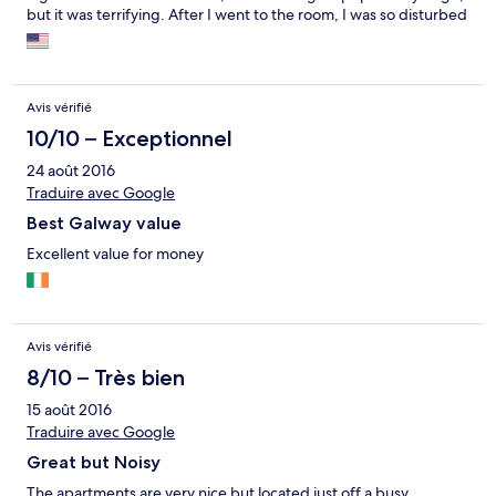
but it was terrifying. After I went to the room, I was so disturbed
that I chose to forfeit my money and leave. I did not feel safe
here at all. The person working at the front desk of the shady
casino was very friendly though and did promise me that there
had never been any 'incidents' previously.
Avis vérifié
10/10 – Exceptionnel
24 août 2016
Traduire avec Google
Best Galway value
Excellent value for money
Avis vérifié
8/10 – Très bien
15 août 2016
Traduire avec Google
Great but Noisy
The apartments are very nice but located just off a busy