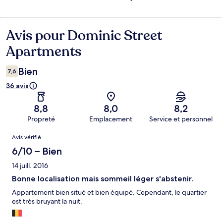
Avis pour Dominic Street
Avis
Apartments
Bien
7,6
36 avis
8,8
8,0
8,2
Propreté
Emplacement
Service et personnel
Avis
Avis vérifié
6/10 – Bien
14 juill. 2016
Bonne localisation mais sommeil léger s'abstenir.
Appartement bien situé et bien équipé. Cependant, le quartier
est très bruyant la nuit.