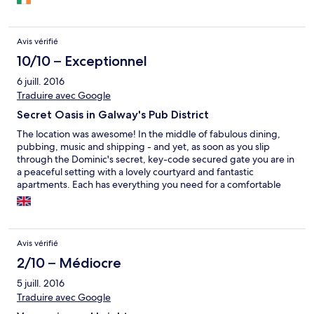
Avis vérifié
10/10 – Exceptionnel
6 juill. 2016
Traduire avec Google
Secret Oasis in Galway's Pub District
The location was awesome! In the middle of fabulous dining,
pubbing, music and shipping - and yet, as soon as you slip
through the Dominic's secret, key-code secured gate you are in
a peaceful setting with a lovely courtyard and fantastic
apartments. Each has everything you need for a comfortable
stay. Great beds, full kitchen. I can't say enough about this gem
of a place!
Avis vérifié
2/10 – Médiocre
5 juill. 2016
Traduire avec Google