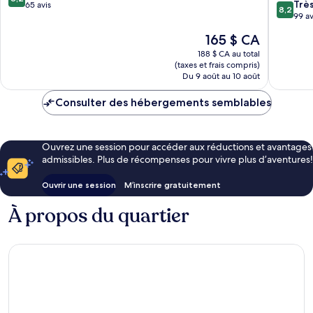
8.2
Trè
sur
65 avis
8,2
sur
99 av
10,
10,
Très
Le
165 $ CA
Très
bien,
prix
bien,
188 $ CA au total
65 avis
est
(taxes et frais compris)
99 avis
de
Du 9 août au 10 août
165 $ CA
Consulter des hébergements semblables
Ouvrez une session pour accéder aux réductions et avantages
admissibles. Plus de récompenses pour vivre plus d’aventures!
Ouvrir une session
M’inscrire gratuitement
À propos du quartier