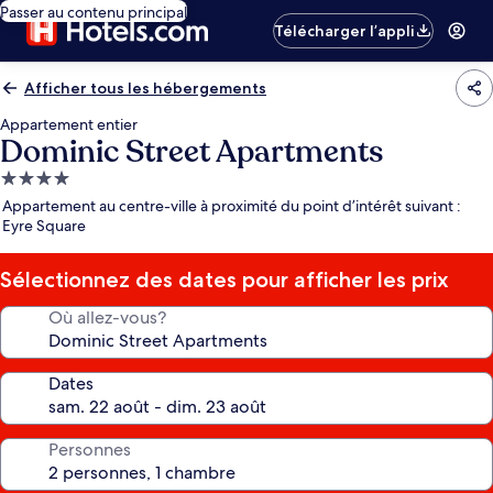
Passer au contenu principal
Télécharger l’appli
Afficher tous les hébergements
Appartement entier
Dominic Street Apartments
Hébergement
4.0 étoiles
Appartement au centre-ville à proximité du point d’intérêt suivant :
Eyre Square
Sélectionnez des dates pour afficher les prix
Où allez-vous?
Dates
Personnes