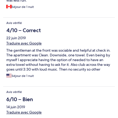
was less fun.
Séjour de 1 nuit
Avis vérifié
4/10 – Correct
22 juin 2019
Traduire avec Google
The gentleman at the front was sociable and helpful at check in.
The apartment was Clean. Downside, one towel. Even being by
myself I appreciate having the option of needed to have an
extra towel without having to ask for it. Also club across the way
goes until 3:30 with loud music. Then no security so other
guests can be as loud as they want with out repercussions. They
Séjour de 1 nuit
were yelling and breaking bottle until 4:30am. Did not get very
much sleep.
Avis vérifié
6/10 – Bien
14 juin 2019
Traduire avec Google