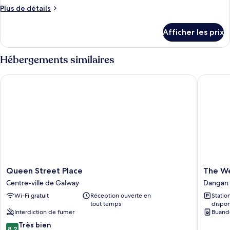
type
Plus
Plus de détails
de
de
chambre :
détails
Afficher les prix
pour
Appartement
Appartement
de
de
Hébergements similaires
base,
base,
2
2
Queen Street Place
The Wes
chambres
chambres
Queen
The
Queen Street Place
The W
Street
Westwo
Centre-ville de Galway
Dangan
Place
Dangan
Wi-Fi gratuit
Réception ouverte en
Stati
Centre-
Upper
tout temps
dispon
ville
Interdiction de fumer
Buand
de
8.2
Galway
Très bien
8,2