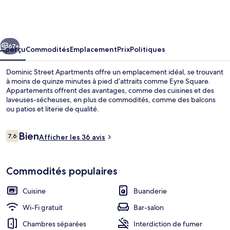
Dominic
Street
Apartments
cédent
Suivant
67+
Aperçu
Commodités
Emplacement
Prix
Politiques
Dominic Street Apartments offre un emplacement idéal, se trouvant
à moins de quinze minutes à pied d’attraits comme Eyre Square.
Appartements offrent des avantages, comme des cuisines et des
laveuses-sécheuses, en plus de commodités, comme des balcons
ou patios et literie de qualité.
Avis
Bien
7,6
Afficher les 36 avis
7,6 sur 10 –
Terrasse/patio
Commodités populaires
Cuisine
Buanderie
Wi-Fi gratuit
Bar-salon
Chambres séparées
Interdiction de fumer