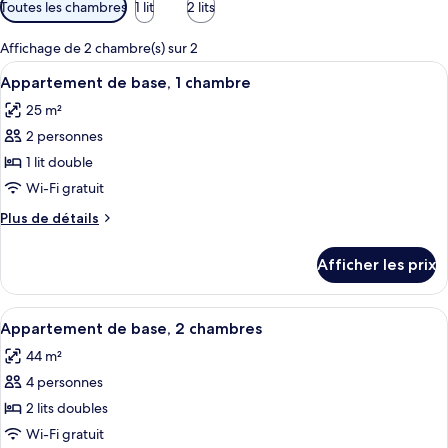
Filtres
Toutes les chambres
1 lit
2 lits
disponibles
pour
Affichage de 2 chambre(s) sur 2
les
Afficher
Un lit bien fait, avec une couverture r
11
Appartement de base, 1 chambre
chambres
toutes
25 m²
les
2 personnes
photos
pour
1 lit double
ce
Wi-Fi gratuit
type
Plus
Plus de détails
de
de
chambre :
détails
Afficher les prix
pour
Appartement
Appartement
de
de
Afficher
Un lit bien fait, avec du linge de lit 
base,
10
base,
Appartement de base, 2 chambres
toutes
1
1
44 m²
chambre
les
chambre
4 personnes
photos
pour
2 lits doubles
ce
Wi-Fi gratuit