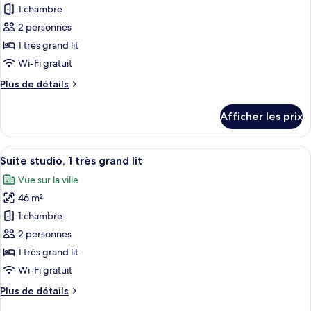
vue
pour
la
1 chambre
sur
ce
ville
la
2 personnes
ville
type
1 très grand lit
de
Wi-Fi gratuit
chambre :
Plus
Plus de détails
Chambre
de
Prestige,
détails
Afficher les prix
1
pour
Chambre
très
Prestige,
Afficher
Une chambre d’hôtel moderne avec vue s
grand
11
1
Suite studio, 1 très grand lit
toutes
lit
très
Vue sur la ville
grand
les
(View)
lit
46 m²
photos
(View)
pour
1 chambre
ce
2 personnes
type
1 très grand lit
de
Wi-Fi gratuit
chambre :
Plus
Plus de détails
Suite
de