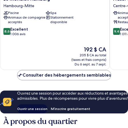
Méridien
Suites
Hambourg-Mitte
Centre-
Hamburg
Hambur
Piscine
Spa
Anima
Hambourg-
Centre-
Animaux de compagnie
Stationnement
accep
Mitte
ville
acceptés
disponible
Restau
d'Hamb
8.6
9.4
Excellent
Exc
8,6
9,4
sur
sur
1 006 avis
1 011 
10,
10,
Excellent,
Exceptio
Le
192 $ CA
1 006 avis
1 011 avis
prix
205 $ CA au total
est
(taxes et frais compris)
de
Du 6 sept. au 7 sept.
192 $ CA
Consulter des hébergements semblables
Ouvrez une session pour accéder aux réductions et avantages
admissibles. Plus de récompenses pour vivre plus d’aventures!
Ouvrir une session
M’inscrire gratuitement
À propos du quartier