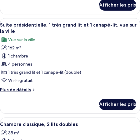
1
détails
Afficher les prix
très
pour
Suite,
grand
1
Afficher
Une chambre d’hôtel moderne dotée d’u
lit
12
très
Suite présidentielle, 1 très grand lit et 1 canapé-lit, vue sur
toutes
et
grand
la ville
lit
les
1
Vue sur la ville
et
photos
canapé-
1
162 m²
pour
lit
canapé-
1 chambre
ce
lit
type
4 personnes
de
1 très grand lit et 1 canapé-lit (double)
chambre :
Wi-Fi gratuit
Suite
Plus
Plus de détails
présidentielle,
de
1
détails
Afficher les prix
pour
très
Suite
grand
présidentielle,
Afficher
Une chambre d’hôtel avec deux lits, u
lit
8
1
Chambre classique, 2 lits doubles
toutes
et
très
35 m²
grand
les
1
lit