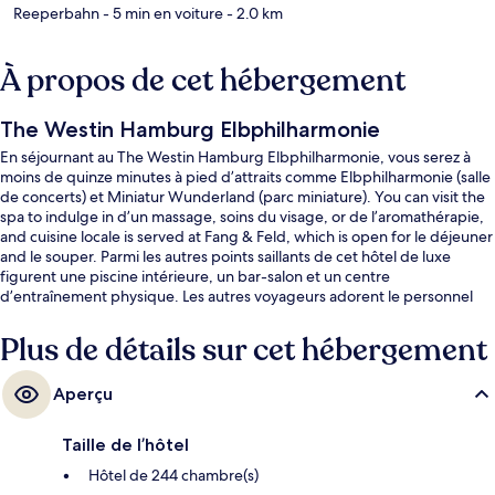
Reeperbahn
- 5 min en voiture
- 2.0 km
À propos de cet hébergement
The Westin Hamburg Elbphilharmonie
En séjournant au The Westin Hamburg Elbphilharmonie, vous serez à
moins de quinze minutes à pied d’attraits comme Elbphilharmonie (salle
de concerts) et Miniatur Wunderland (parc miniature). You can visit the
spa to indulge in d’un massage, soins du visage, or de l’aromathérapie,
and cuisine locale is served at Fang & Feld, which is open for le déjeuner
and le souper. Parmi les autres points saillants de cet hôtel de luxe
figurent une piscine intérieure, un bar-salon et un centre
d’entraînement physique. Les autres voyageurs adorent le personnel
serviable. L’hébergement se situe à quelques minutes de marche du
transport en commun : Station U-Bahn Baumwall se trouve à 9 minutes.
Plus de détails sur cet hébergement
Aperçu
Taille de l’hôtel
Hôtel de 244 chambre(s)