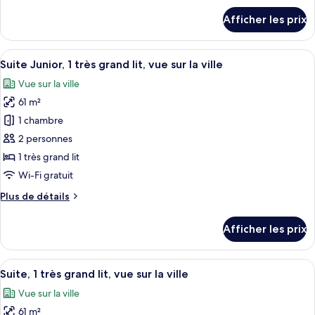
1
détails
Afficher les prix
pour
très
Suite
grand
familiale,
Afficher
Une chambre d’hôtel moderne avec vue s
lit
9
1
Suite Junior, 1 très grand lit, vue sur la ville
toutes
et
très
Vue sur la ville
grand
les
1
lit
61 m²
photos
canapé-
et
pour
1 chambre
lit,
1
ce
canapé-
vue
2 personnes
lit,
type
sur
1 très grand lit
vue
de
la
Wi-Fi gratuit
sur
chambre :
ville
la
Plus
Plus de détails
Suite
ville
de
Junior,
détails
Afficher les prix
1
pour
Suite
très
Junior,
Afficher
Une chambre d’hôtel moderne offrant un
grand
9
1
Suite, 1 très grand lit, vue sur la ville
toutes
lit,
très
Vue sur la ville
grand
les
vue
lit,
61 m²
photos