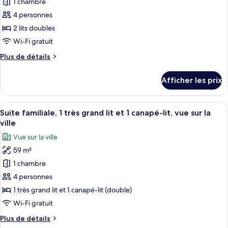
1 chambre
photos
canapé-
et
pour
4 personnes
lit,
1
ce
canapé-
vue
2 lits doubles
lit,
type
sur
Wi-Fi gratuit
vue
de
la
sur
Plus
Plus de détails
chambre :
ville
la
de
Chambre
ville
détails
Afficher les prix
pour
classique,
Chambre
2
classique,
Afficher
Une chambre d’hôtel moderne dotée d’
lits
7
2
Suite familiale, 1 très grand lit et 1 canapé-lit, vue sur la
toutes
doubles
lits
ville
doubles
les
Vue sur la ville
photos
59 m²
pour
1 chambre
ce
type
4 personnes
de
1 très grand lit et 1 canapé-lit (double)
chambre :
Wi-Fi gratuit
Suite
Plus
Plus de détails
familiale,
de