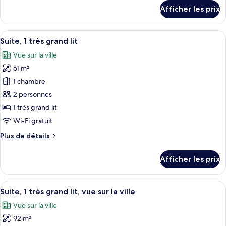
studio,
détails
Afficher les prix
1
pour
Suite
très
studio,
Afficher
Une chambre d’hôtel moderne dotée d’u
grand
8
1
Suite, 1 très grand lit
toutes
lit
très
Vue sur la ville
grand
les
lit
61 m²
photos
pour
1 chambre
ce
2 personnes
type
1 très grand lit
de
Wi-Fi gratuit
chambre :
Plus
Plus de détails
Suite,
de
1
détails
Afficher les prix
très
pour
Suite,
grand
1
Afficher
Une chambre d’hôtel moderne dotée d’u
lit
10
très
Suite, 1 très grand lit, vue sur la ville
toutes
grand
Vue sur la ville
lit
les
92 m²
photos