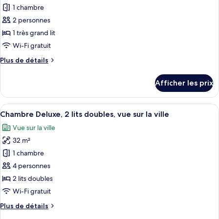
pour
1 chambre
ce
2 personnes
type
1 très grand lit
de
Wi-Fi gratuit
chambre :
Plus
Plus de détails
Chambre
de
Deluxe,
détails
Afficher les prix
1
pour
Chambre
très
Deluxe,
Afficher
Une chambre d’hôtel avec deux lits, u
grand
8
1
Chambre Deluxe, 2 lits doubles, vue sur la ville
toutes
lit,
très
Vue sur la ville
grand
les
vue
lit,
32 m²
photos
sur
vue
pour
la
1 chambre
sur
ce
ville
la
4 personnes
ville
type
2 lits doubles
de
Wi-Fi gratuit
chambre :
Plus
Plus de détails
Chambre
de