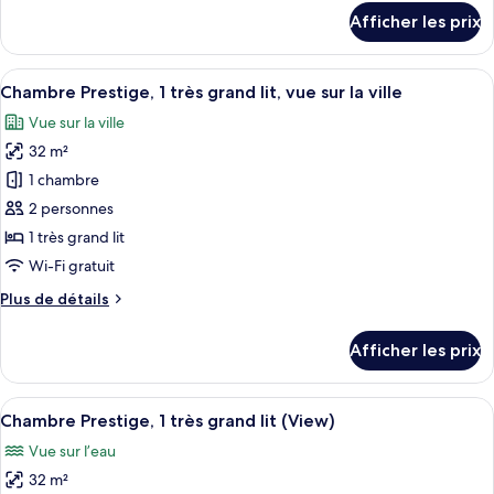
Deluxe,
détails
Afficher les prix
2
pour
Chambre
lits
Deluxe,
Afficher
Une chambre d’hôtel moderne dotée d’un
doubles,
8
2
Chambre Prestige, 1 très grand lit, vue sur la ville
toutes
vue
lits
Vue sur la ville
doubles,
les
sur
vue
32 m²
photos
la
sur
pour
ville
1 chambre
la
ce
ville
2 personnes
type
1 très grand lit
de
Wi-Fi gratuit
chambre :
Plus
Plus de détails
Chambre
de
Prestige,
détails
Afficher les prix
1
pour
Chambre
très
Prestige,
Afficher
Une chambre d’hôtel moderne avec un g
grand
8
1
Chambre Prestige, 1 très grand lit (View)
toutes
lit,
très
Vue sur l’eau
grand
les
vue
lit,
32 m²
photos
sur