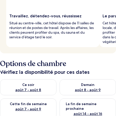
Travaillez, détendez-vous, réussissez
Le para
Situé au centre-ville, cet hôtel dispose de 11 salles de
Cet hôte
réunion et de postes de travail. Après les affaires, les
locale, 
clients peuvent profiter du spa, du sauna et du
profite
service d’étage tard le soir.
dans la 
végétar
Options de chambre
Vérifiez la disponibilité pour ces dates
Vérifier la disponibilité pour ce soir août 7 - août 8
Vérifier la disponibilité pour 
Ce soir
Demain
août 7 - août 8
août 8 - août 9
Vérifier la disponibilité pour cette fin de semaine août 7 - aoû
Vérifier la disponibilité pour 
Cette fin de semaine
La fin de semaine
prochaine
août 7 - août 9
août 14 - août 16