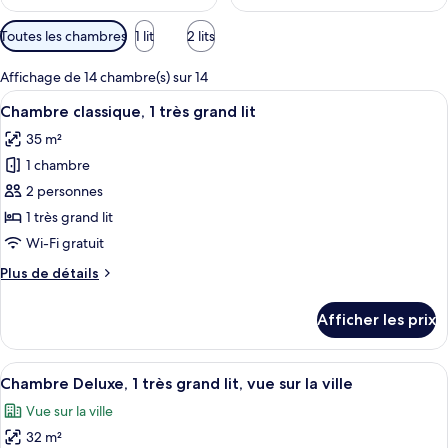
Filtres
Toutes les chambres
1 lit
2 lits
disponibles
pour
Affichage de 14 chambre(s) sur 14
les
Afficher
Une chambre d’hôtel moderne dotée d’un
8
Chambre classique, 1 très grand lit
chambres
toutes
35 m²
les
1 chambre
photos
pour
2 personnes
ce
1 très grand lit
type
Wi-Fi gratuit
de
Plus
Plus de détails
chambre :
de
Chambre
détails
Afficher les prix
pour
classique,
Chambre
1
classique,
Afficher
Une chambre d’hôtel moderne avec un gr
très
12
1
Chambre Deluxe, 1 très grand lit, vue sur la ville
toutes
grand
très
Vue sur la ville
grand
les
lit
lit
32 m²
photos