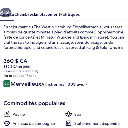
Hamburg
cédent
Suivant
Elbphilharmonie
121+
Aperçu
Chambres
Emplacement
Politiques
En séjournant au The Westin Hamburg Elbphilharmonie, vous serez
à moins de quinze minutes à pied d’attraits comme Elbphilharmonie
(salle de concerts) et Miniatur Wunderland (parc miniature). You can
visit the spa to indulge in d’un massage, soins du visage, or de
l’aromathérapie, and cuisine locale is served at Fang & Feld, which is
open for le déjeuner and le souper. Parmi les autres points saillants
de cet hôtel de luxe figurent une piscine intérieure, un bar-salon et
Le
360 $ CA
un centre d’entraînement physique. Les autres voyageurs adorent
prix
385 $ CA au total
le personnel serviable. L’hébergement se situe à quelques minutes
actuel
(taxes et frais compris)
de marche du transport en commun : Station U-Bahn Baumwall se
Suite, 1 très grand lit, vue sur la ville |
est
Du 16 août au 17 août
trouve à 9 minutes.
de 360 $ CA
Avis
Merveilleux
9,2
Afficher les 1 009 avis
9,2 sur 10 –
Commodités populaires
Piscine
Spa
Animaux de compagnie
Stationnement disponible