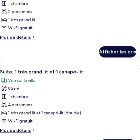
pour
1 chambre
ce
2 personnes
type
1 très grand lit
de
Wi-Fi gratuit
chambre :
Plus
Plus de détails
Suite,
de
1
détails
Afficher les prix
très
pour
Suite,
grand
1
Afficher
Une chambre d’hôtel moderne avec vue s
lit,
14
très
Suite, 1 très grand lit et 1 canapé-lit
toutes
vue
grand
Vue sur la ville
lit,
les
sur
vue
95 m²
photos
la
sur
pour
ville
1 chambre
la
ce
ville
4 personnes
type
1 très grand lit et 1 canapé-lit (double)
de
Wi-Fi gratuit
chambre :
Plus
Plus de détails
Suite,
de