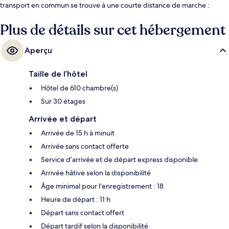
transport en commun se trouve à une courte distance de marche :
Station Orchard est à 5 minutes et Orchard Boulevard Station, à
13 minutes.
Plus de détails sur cet hébergement
Aperçu
Taille de l’hôtel
Hôtel de 610 chambre(s)
Sur 30 étages
Arrivée et départ
Arrivée de 15 h à minuit
Arrivée sans contact offerte
Service d’arrivée et de départ express disponible
Arrivée hâtive selon la disponibilité
Âge minimal pour l’enregistrement : 18
Heure de départ : 11 h
Départ sans contact offert
Départ tardif selon la disponibilité