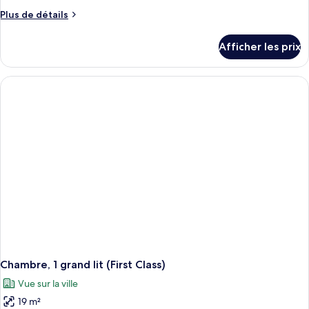
Plus
Plus de détails
de
détails
Afficher les prix
pour
Chambre,
1
très
grand
lit
et
1
canapé-
lit
(First
with
Deck)
Chambre, 1 grand lit (First Class)
Vue sur la ville
19 m²