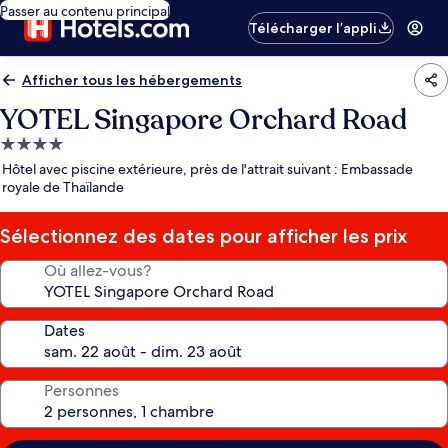
Passer au contenu principal
Télécharger l’appli
Afficher tous les hébergements
YOTEL Singapore Orchard Road
Hébergement
4.0 étoiles
Hôtel avec piscine extérieure, près de l'attrait suivant : Embassade
royale de Thaïlande
Sélectionnez des dates pour afficher les prix
Où allez-vous?
Dates
Personnes