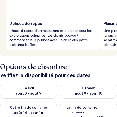
Délices de repas
Plaisir
L’hôtel dispose d’un restaurant et d’un bar pour les
Une pisc
explorations culinaires. Les clients peuvent
rafraîch
commencer leur journée avec un délicieux petit-
se rafraî
déjeuner buffet.
plein air.
Options de chambre
Vérifiez la disponibilité pour ces dates
Vérifier la disponibilité pour ce soir août 8 - août 9
Vérifier la disponibilité pour 
Ce soir
Demain
août 8 - août 9
août 9 - août 10
Vérifier la disponibilité pour cette fin de semaine août 14 - aoû
Vérifier la disponibilité pour 
Cette fin de semaine
La fin de semaine
prochaine
août 14 - août 16