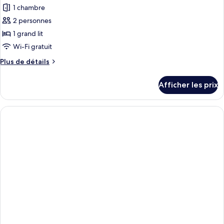
1 chambre
2 personnes
1 grand lit
Wi-Fi gratuit
Plus
Plus de détails
de
détails
Afficher les prix
pour
Chambre,
1
grand
lit
(First
Class)