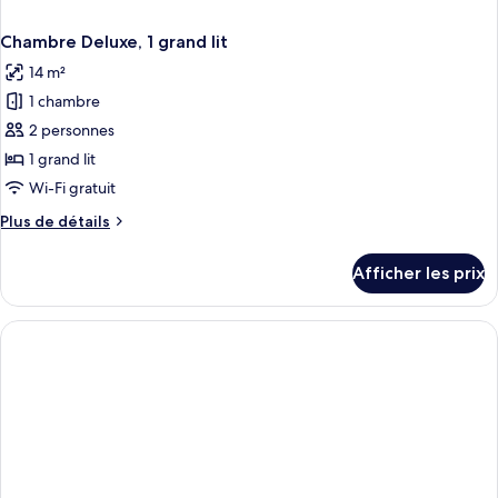
Chambre Deluxe, 1 grand lit
14 m²
1 chambre
2 personnes
1 grand lit
Wi-Fi gratuit
Plus
Plus de détails
de
détails
Afficher les prix
pour
Chambre
Deluxe,
1
grand
lit