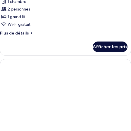
1 chambre
2 personnes
1 grand lit
Wi-Fi gratuit
Plus
Plus de détails
de
détails
Afficher les prix
pour
Chambre
Prestige,
1
grand
lit,
vue
sur
la
ville