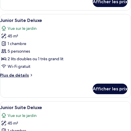
Afficher les prix
Deluxe
pour
Junior
Suite
Afficher
Une chambre d’hôtel avec un grand lit,
5
Deluxe
Junior Suite Deluxe
toutes
Vue sur le jardin
les
45 m²
photos
pour
1 chambre
ce
5 personnes
type
2 lits doubles ou 1 très grand lit
de
Wi-Fi gratuit
chambre :
Plus
Plus de détails
Junior
de
Suite
détails
Afficher les prix
Deluxe
pour
Junior
Suite
Afficher
Une chambre d’hôtel avec un grand lit,
5
Deluxe
Junior Suite Deluxe
toutes
Vue sur le jardin
les
45 m²
photos
1 chambre