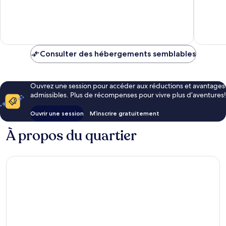
10,
10,
-
All
Bien,
Excellen
All
Inclusiv
1 722 avis
1 161 avis
Inclusive
Bavaro
Bavaro
Consulter des hébergements semblables
Ouvrez une session pour accéder aux réductions et avantages
admissibles. Plus de récompenses pour vivre plus d’aventures!
Ouvrir une session
M’inscrire gratuitement
À propos du quartier