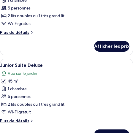
pour
1 chambre
ce
5 personnes
type
2 lits doubles ou 1 très grand lit
de
Wi-Fi gratuit
chambre :
Plus
Plus de détails
Junior
de
Suite
détails
Afficher les prix
Deluxe
pour
Junior
Suite
Afficher
Un salon moderne avec une table basse
5
Deluxe
Junior Suite Deluxe
toutes
Vue sur le jardin
les
45 m²
photos
pour
1 chambre
ce
5 personnes
type
2 lits doubles ou 1 très grand lit
de
Wi-Fi gratuit
chambre :
Plus
Plus de détails
Junior
de
Suite
détails