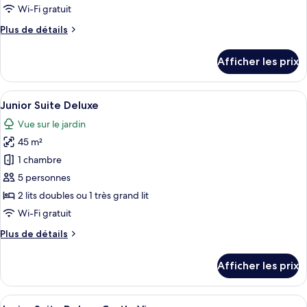
type
Wi-Fi gratuit
de
Plus
Plus de détails
chambre :
de
Junior
détails
Afficher les prix
pour
Suite
Junior
Deluxe
Suite
Afficher
Un salon moderne avec une table basse
Castle
5
Deluxe
Junior Suite Deluxe
toutes
Front
Castle
Vue sur le jardin
Front
les
45 m²
photos
pour
1 chambre
ce
5 personnes
type
2 lits doubles ou 1 très grand lit
de
Wi-Fi gratuit
chambre :
Plus
Plus de détails
Junior
de
Suite
détails
Afficher les prix
Deluxe
pour
Junior
Suite
Afficher
Une chambre d’hôtel avec un grand lit,
6
Deluxe