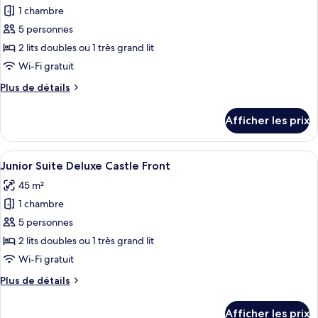
1 chambre
photos
pour
5 personnes
ce
2 lits doubles ou 1 très grand lit
type
Wi-Fi gratuit
de
Plus
Plus de détails
chambre :
de
Junior
détails
Afficher les prix
pour
Suite
Junior
Deluxe
Suite
Afficher
Un salon moderne avec une table basse
Castle
6
Deluxe
Junior Suite Deluxe Castle Front
toutes
Front
Castle
45 m²
Front
les
1 chambre
photos
pour
5 personnes
ce
2 lits doubles ou 1 très grand lit
type
Wi-Fi gratuit
de
Plus
Plus de détails
chambre :
de
Junior
détails
Afficher les prix
pour