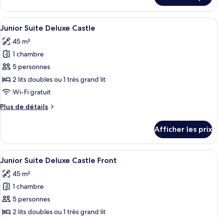
Suite
Junior
Deluxe
Suite
Afficher
Un salon moderne avec une table basse
Castle
6
Deluxe
Junior Suite Deluxe Castle
toutes
Front
Castle
45 m²
Front
les
1 chambre
photos
pour
5 personnes
ce
2 lits doubles ou 1 très grand lit
type
Wi-Fi gratuit
de
Plus
Plus de détails
chambre :
de
Junior
détails
Afficher les prix
pour
Suite
Junior
Deluxe
Suite
Afficher
Un salon moderne avec une table basse
Castle
5
Deluxe
Junior Suite Deluxe Castle Front
toutes
Castle
45 m²
les
1 chambre
photos
pour
5 personnes
ce
2 lits doubles ou 1 très grand lit