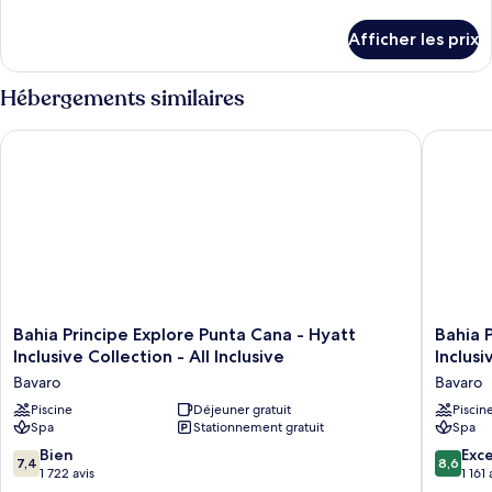
chambre :
de
Junior
détails
Afficher les prix
pour
Suite
Junior
Deluxe
Suite
Hébergements similaires
Castle
Deluxe
Front
Castle
Bahia Principe Explore Punta Cana - Hyatt Inclusive Collection -
Bahia Pri
Front
Bahia
Bahia
Bahia Principe Explore Punta Cana - Hyatt
Bahia 
Principe
Principe
Inclusive Collection - All Inclusive
Inclusi
Explore
Explore
Bavaro
Bavaro
Punta
Esmeral
Cana
Piscine
Déjeuner gratuit
-
Piscin
Spa
Stationnement gratuit
Spa
-
Hyatt
Hyatt
Inclusiv
7.4
8.6
Bien
Exce
7,4
8,6
Inclusive
Collecti
sur
sur
1 722 avis
1 161 
Collection
-