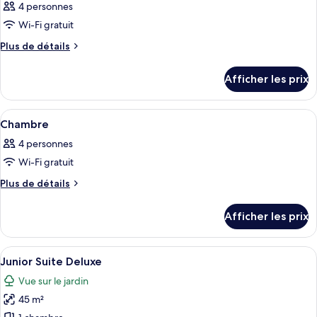
4 personnes
les
Wi-Fi gratuit
photos
pour
Plus
Plus de détails
de
ce
détails
type
Afficher les prix
pour
de
Chambre
chambre :
Afficher
Une chambre d’hôtel équipée d’un lit, 
7
Chambre
Chambre
toutes
4 personnes
les
Wi-Fi gratuit
photos
pour
Plus
Plus de détails
de
ce
détails
type
Afficher les prix
pour
de
Chambre
chambre :
Afficher
Une chambre d’hôtel avec un grand lit,
5
Chambre
Junior Suite Deluxe
toutes
Vue sur le jardin
les
45 m²
photos