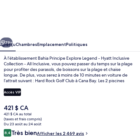
l’hébergement
Bahia
Principe
Explore
cédent
Suivant
Legend
79+
Aperçu
Chambres
Emplacement
Politiques
-
À l’établissement Bahia Principe Explore Legend - Hyatt Inclusive
Hyatt
Collection - All Inclusive, vous pouvez passer du temps sur la plage
pour profiter des parasols, de boissons sur la plage et chaise
Inclusive
longue. De plus, vous serez à moins de 10 minutes en voiture de
Collection
l’attrait suivant : Hard Rock Golf Club à Cana Bay. Les 2 piscines
extérieures et le parc aquatique gratuit vous assurent des heures de
-
plaisir et de détente. Vous préférez vous faire dorloter? Visitez alors
Accès VIP
All
le spa et profitez des massages, des soins du visage et des
exfoliations. Parmi les choix de restauration, notons 4 restaurants, et
Inclusive
Le
421 $ CA
les 4 bars-salons sont d’excellents endroits où siroter une boisson
2 piscines extérieures, cabanas gratuit
prix
fraîche. Parmi les points saillants de hébergement tout inclus tout
421 $ CA au total
actuel
(taxes et frais compris)
inclus, notons un casino, une boîte de nuit et un club pour enfants
est
Du 23 août au 24 août
gratuit. Les autres voyageurs adorent la piscine et le personnel
de 421 $ CA
serviable.
Avis
Très bien
8,4
Afficher les 2 469 avis
8,4 sur 10 –