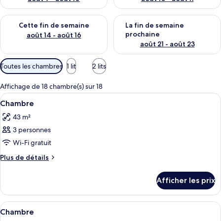
Vérifier la disponibilité pour cette fin de semaine août 14 - aoû
Vérifier la disponibilité pour 
Cette fin de semaine
La fin de semaine
prochaine
août 14 - août 16
août 21 - août 23
Filtres
Toutes les chambres
1 lit
2 lits
disponibles
pour
Affichage de 18 chambre(s) sur 18
les
Afficher
Une chambre d’hôtel équipée d’un lit, 
7
Chambre
chambres
toutes
43 m²
les
3 personnes
photos
pour
Wi-Fi gratuit
ce
Plus
Plus de détails
type
de
détails
de
Afficher les prix
pour
chambre :
Chambre
Chambre
Afficher
Une chambre d’hôtel moderne équipée d
8
Chambre
toutes