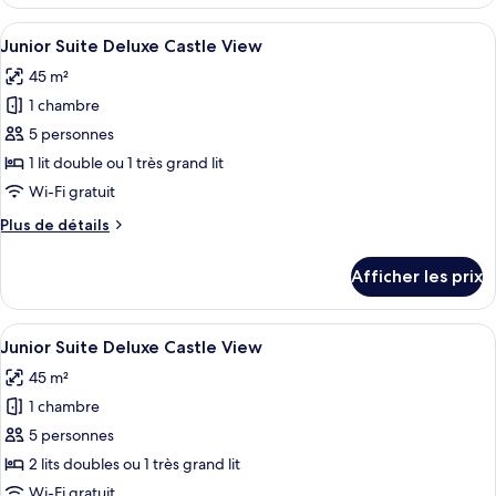
Junior
Deluxe
Suite
Afficher
Une chambre d’hôtel avec un grand lit,
Castle
6
Deluxe
Junior Suite Deluxe Castle View
toutes
View
Castle
45 m²
View
les
1 chambre
photos
pour
5 personnes
ce
1 lit double ou 1 très grand lit
type
Wi-Fi gratuit
de
Plus
Plus de détails
chambre :
de
Junior
détails
Afficher les prix
pour
Suite
Junior
Deluxe
Suite
Afficher
Un salon moderne avec une table basse
Castle
7
Deluxe
Junior Suite Deluxe Castle View
toutes
View
Castle
45 m²
View
les
1 chambre
photos
pour
5 personnes
ce
2 lits doubles ou 1 très grand lit
type
Wi-Fi gratuit