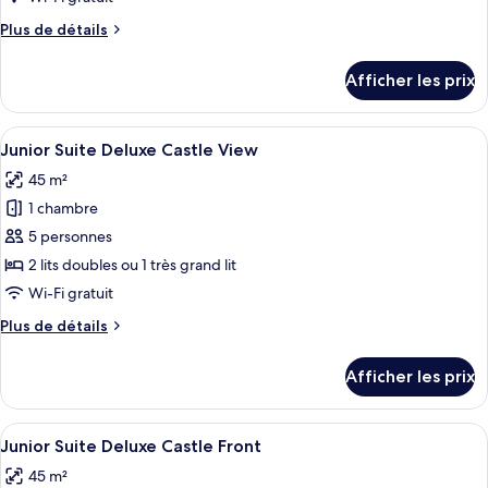
de
Plus
Plus de détails
chambre :
de
Junior
détails
Afficher les prix
pour
Suite
Junior
Deluxe
Suite
Afficher
Un salon moderne avec une table basse
Castle
7
Deluxe
Junior Suite Deluxe Castle View
toutes
View
Castle
45 m²
View
les
1 chambre
photos
pour
5 personnes
ce
2 lits doubles ou 1 très grand lit
type
Wi-Fi gratuit
de
Plus
Plus de détails
chambre :
de
Junior
détails
Afficher les prix
pour
Suite
Junior
Deluxe
Suite
Afficher
Un salon moderne avec une table basse
Castle
6
Deluxe
Junior Suite Deluxe Castle Front
toutes
View
Castle
45 m²
View
les