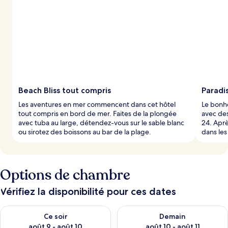
Beach Bliss tout compris
Paradis
Les aventures en mer commencent dans cet hôtel
Le bonhe
tout compris en bord de mer. Faites de la plongée
avec des
avec tuba au large, détendez-vous sur le sable blanc
24. Aprè
ou sirotez des boissons au bar de la plage.
dans les
Options de chambre
Vérifiez la disponibilité pour ces dates
Vérifier la disponibilité pour ce soir août 9 - août 10
Vérifier la disponibilité pour 
Ce soir
Demain
août 9 - août 10
août 10 - août 11