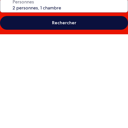
Personnes
Rechercher
Galerie
de
photos
de