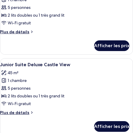
pour
ce
5 personnes
type
2 lits doubles ou 1 très grand lit
de
Wi-Fi gratuit
chambre :
Plus
Plus de détails
Junior
de
Suite
détails
Afficher les prix
Deluxe
pour
Junior
Suite
Afficher
Une chambre d’hôtel avec un grand lit,
6
Deluxe
Junior Suite Deluxe Castle View
toutes
45 m²
les
1 chambre
photos
pour
5 personnes
ce
2 lits doubles ou 1 très grand lit
type
Wi-Fi gratuit
de
Plus
Plus de détails
chambre :
de
Junior
détails
Afficher les prix
pour
Suite