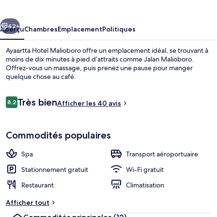
Hotel
Malioboro
cédent
Suivant
42+
Aperçu
Chambres
Emplacement
Politiques
Ayaartta Hotel Malioboro offre un emplacement idéal, se trouvant à
moins de dix minutes à pied d’attraits comme Jalan Malioboro.
Offrez-vous un massage, puis prenez une pause pour manger
quelque chose au café.
Avis
Très bien
8,2
Afficher les 40 avis
8,2 sur 10 –
Réception
Commodités populaires
Spa
Transport aéroportuaire
Stationnement gratuit
Wi-Fi gratuit
Restaurant
Climatisation
Afficher tout