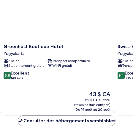
Greenhost
Swiss-
Greenhost Boutique Hotel
Swiss-
Boutique
Belbout
Yogyakarta
Yogyaka
Hotel
Yogyaka
Piscine
Transport aéroportuaire
Piscin
Yogyakarta
Yogyaka
Stationnement gratuit
Wi-Fi gratuit
Transp
8.8
9.4
Excellent
Exc
8,8
9,4
sur
sur
143 avis
336 a
10,
10,
Excellent,
Exceptio
Le
43 $ CA
143 avis
336 avis
prix
52 $ CA au total
est
(taxes et frais compris)
de
Du 19 août au 20 août
43 $ CA
Consulter des hébergements semblables