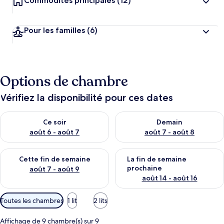
Commodités principales
(12)
Pour les familles
(6)
Options de chambre
Vérifiez la disponibilité pour ces dates
Vérifier la disponibilité pour ce soir août 6 - août 7
Vérifier la disponibilité pour 
Ce soir
Demain
août 6 - août 7
août 7 - août 8
Vérifier la disponibilité pour cette fin de semaine août 7 - aoû
Vérifier la disponibilité pour 
Cette fin de semaine
La fin de semaine
prochaine
août 7 - août 9
août 14 - août 16
Filtres
Toutes les chambres
1 lit
2 lits
disponibles
pour
Affichage de 9 chambre(s) sur 9