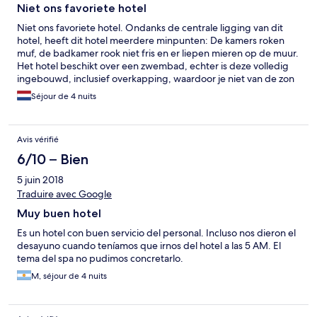
Niet ons favoriete hotel
Niet ons favoriete hotel. Ondanks de centrale ligging van dit
hotel, heeft dit hotel meerdere minpunten: De kamers roken
muf, de badkamer rook niet fris en er liepen mieren op de muur.
Het hotel beschikt over een zwembad, echter is deze volledig
ingebouwd, inclusief overkapping, waardoor je niet van de zon
kan genieten aan het zwembad. Ook ligt het hotel vlak naast
Séjour de 4 nuits
een moskee, waar je last van zou kunnen hebben (om half 5 ‘s
ochtends).
Avis vérifié
6/10 – Bien
5 juin 2018
Traduire avec Google
Muy buen hotel
Es un hotel con buen servicio del personal. Incluso nos dieron el
desayuno cuando teníamos que irnos del hotel a las 5 AM. El
tema del spa no pudimos concretarlo.
M, séjour de 4 nuits