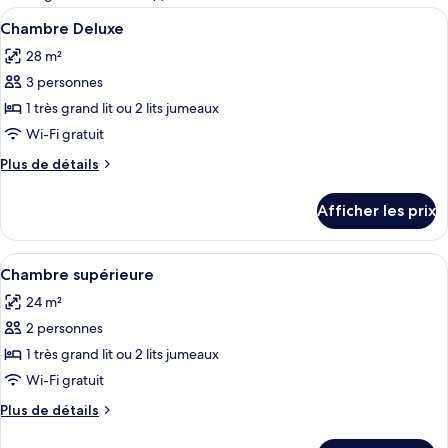
les
Afficher
Une chambre d’hôtel moderne dotée d’un
5
Chambre Deluxe
chambres
toutes
28 m²
les
3 personnes
photos
pour
1 très grand lit ou 2 lits jumeaux
ce
Wi-Fi gratuit
type
Plus
Plus de détails
de
de
chambre :
détails
Afficher les prix
pour
Chambre
Chambre
Deluxe
Deluxe
Afficher
Une chambre d’hôtel avec deux lits, un
3
Chambre supérieure
toutes
24 m²
les
2 personnes
photos
pour
1 très grand lit ou 2 lits jumeaux
ce
Wi-Fi gratuit
type
Plus
Plus de détails
de
de
chambre :
détails