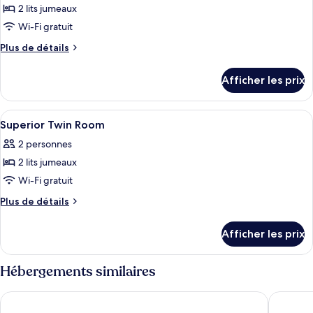
2 lits jumeaux
photos
pour
Wi-Fi gratuit
ce
Plus
Plus de détails
type
de
détails
de
Afficher les prix
pour
chambre :
Deluxe
Deluxe
Premier
Afficher
Literie de qualité, coffre-fort, bureau,
2
Premier
Room
Superior Twin Room
toutes
with
Room
2 personnes
Balcony
les
with
2 lits jumeaux
photos
Balcony
pour
Wi-Fi gratuit
ce
Plus
Plus de détails
type
de
détails
de
Afficher les prix
pour
chambre :
Superior
Superior
Twin
Hébergements similaires
Twin
Room
Room
Greenhost Boutique Hotel
Swiss-Be