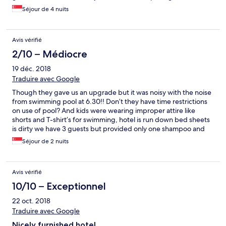
Séjour de 4 nuits
Avis vérifié
2/10 – Médiocre
19 déc. 2018
Traduire avec Google
Though they gave us an upgrade but it was noisy with the noise
from swimming pool at 6.30!! Don’t they have time restrictions
on use of pool? And kids were wearing improper attire like
shorts and T-shirt’s for swimming, hotel is run down bed sheets
is dirty we have 3 guests but provided only one shampoo and
one bath gel and 2 slippers, what we see is not we get. Very
Séjour de 2 nuits
disappointed
Avis vérifié
10/10 – Exceptionnel
22 oct. 2018
Traduire avec Google
Nicely furnished hotel