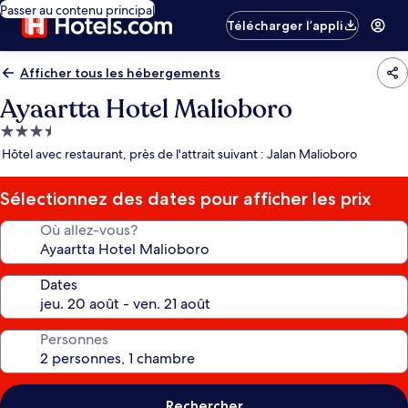
Passer au contenu principal
Télécharger l’appli
Afficher tous les hébergements
Ayaartta Hotel Malioboro
Hébergement
3.5 étoiles
Hôtel avec restaurant, près de l'attrait suivant : Jalan Malioboro
Sélectionnez des dates pour afficher les prix
Où allez-vous?
Dates
Personnes
Rechercher