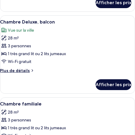
Afficher les prix
pour
Chambre
Chambre
supérieure
supérieure
Afficher
Une chambre d’hôtel avec un grand lit
4
Chambre Deluxe, balcon
toutes
Vue sur la ville
les
28 m²
photos
pour
3 personnes
ce
1 très grand lit ou 2 lits jumeaux
type
Wi-Fi gratuit
de
Plus
Plus de détails
chambre :
de
Chambre
détails
Afficher les prix
pour
Deluxe,
Chambre
balcon
Deluxe,
Afficher
Chambre familiale | Literie de qualité, 
4
balcon
Chambre familiale
toutes
28 m²
les
3 personnes
photos
pour
1 très grand lit ou 2 lits jumeaux