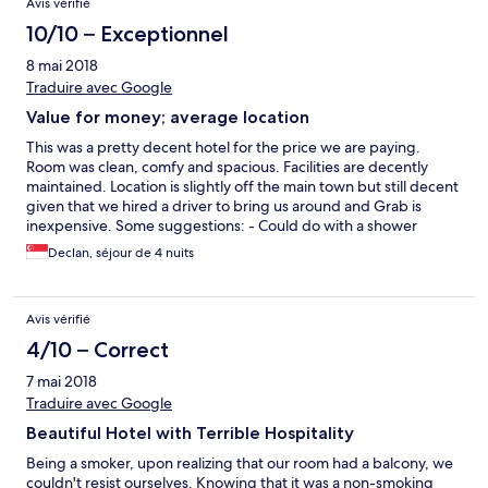
Avis vérifié
10/10 – Exceptionnel
8 mai 2018
Traduire avec Google
Value for money; average location
This was a pretty decent hotel for the price we are paying.
Room was clean, comfy and spacious. Facilities are decently
maintained. Location is slightly off the main town but still decent
given that we hired a driver to bring us around and Grab is
inexpensive. Some suggestions: - Could do with a shower
curtain or glass door to separate the shower from the rest of the
Declan, séjour de 4 nuits
bathroom. - Could add an armchair as well
Avis vérifié
4/10 – Correct
7 mai 2018
Traduire avec Google
Beautiful Hotel with Terrible Hospitality
Being a smoker, upon realizing that our room had a balcony, we
couldn't resist ourselves. Knowing that it was a non-smoking