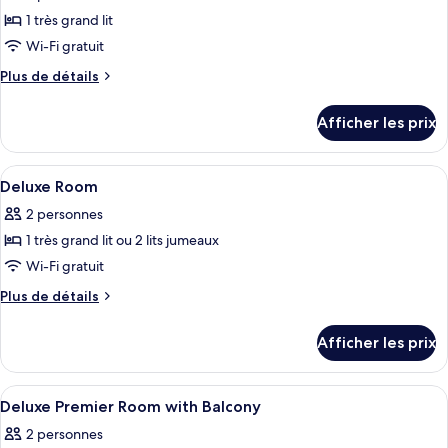
pour
1 très grand lit
ce
Wi-Fi gratuit
type
Plus
Plus de détails
de
de
chambre :
détails
Afficher les prix
pour
Suite
Suite
Premier
Premier
Afficher
Literie de qualité, coffre-fort, bureau,
6
Deluxe Room
toutes
2 personnes
les
1 très grand lit ou 2 lits jumeaux
photos
pour
Wi-Fi gratuit
ce
Plus
Plus de détails
type
de
détails
de
Afficher les prix
pour
chambre :
Deluxe
Deluxe
Room
Afficher
Une chambre d’hôtel avec deux lits, un
1
Room
Deluxe Premier Room with Balcony
toutes
2 personnes
les