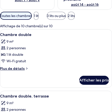
août 7 - août 9
août 14 - août 16
Filtres
Toutes les chambres
1 lit
3 lits ou plus
2 lits
disponibles
pour
Affichage de 10 chambre(s) sur 10
les
Afficher
Une chambre moderne avec un lit blanc
4
Chambre double
chambres
toutes
9 m²
les
2 personnes
photos
pour
1 lit double
ce
Wi-Fi gratuit
type
Plus
Plus de détails
de
de
chambre :
détails
Afficher les prix
pour
Chambre
Chambre
double
double
Afficher
Rideaux d’obscurcissement, accès au Wi-
6
Chambre double, terrasse
toutes
9 m²
les
2 personnes
photos