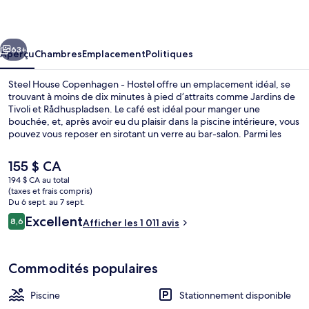
House
Copenhagen
cédent
Suivant
-
63+
Aperçu
Chambres
Emplacement
Politiques
Hostel
Steel House Copenhagen - Hostel offre un emplacement idéal, se
trouvant à moins de dix minutes à pied d’attraits comme Jardins de
Tivoli et Rådhuspladsen. Le café est idéal pour manger une
bouchée, et, après avoir eu du plaisir dans la piscine intérieure, vous
pouvez vous reposer en sirotant un verre au bar-salon. Parmi les
autres points saillants figurent un centre d’entraînement physique
et casse-croûte/charcuterie. Les autres voyageurs adorent le
Le
155 $ CA
personnel serviable et l’emplacement. Le transport en commun se
prix
194 $ CA au total
trouve à quelques minutes de marche : Station de S-tog Vesterport
actuel
(taxes et frais compris)
se trouve à 3 minutes et Station de métro Rådhuspladsen est
Piscine intérieure
est
Du 6 sept. au 7 sept.
à 8 minutes.
de 155 $ CA
Avis
Excellent
8,6
Afficher les 1 011 avis
8,6 sur 10 –
Commodités populaires
Piscine
Stationnement disponible