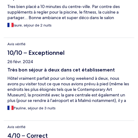
Tres bien placé a 10 minutes du centre-ville. Par contre des
suppléments à regler pour la piscine, le fitness, la cuislne a
partager... Bonne ambiance et super déco dans le salon
laure, séjour de 2 nuits
Avis vérifié
10/10 – Exceptionnel
26 févr. 2024
Très bon séjour à deux dans cet établissement
Hôtel vraiment parfait pour un long weekend à deux, nous
avons pu visiter tout ce que nous avions prévu à pied (même les
endroits les plus éloignés tels que le Contemporary Art
Museum), la proximité avec la gare centrale est également un
plus (pour se rendre à l’aéroport et à Malmö notamment), il y a
des restaurants à tous les prix autour de l’hôtel et les
Pauline, séjour de 3 nuits
équipements de l’établissement sont vraiment très sympa
(piscine, sandwicherie, cuisine, salle de sport, salle de jeux…), le
tout dans un quartier calme parfait pour bien se reposer après
Avis vérifié
de grosses journées.
4/10 – Correct