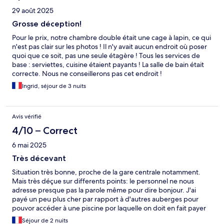
29 août 2025
Grosse déception!
Pour le prix, notre chambre double était une cage à lapin, ce qui
n'est pas clair sur les photos ! Il n'y avait aucun endroit où poser
quoi que ce soit, pas une seule étagère ! Tous les services de
base : serviettes, cuisine étaient payants ! La salle de bain était
correcte. Nous ne conseillerons pas cet endroit !
Ingrid, séjour de 3 nuits
Avis vérifié
4/10 – Correct
6 mai 2025
Très décevant
Situation très bonne, proche de la gare centrale notamment.
Mais très déçue sur differents points: le personnel ne nous
adresse presque pas la parole même pour dire bonjour. J'ai
payé un peu plus cher par rapport à d'autres auberges pour
pouvor accéder à une piscine por laquelle on doit en fait payer
l'accès ! De même pour la salle de sport et même la cuisine !!!
Séjour de 2 nuits