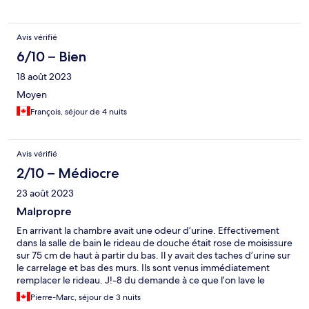
Avis vérifié
6/10 – Bien
18 août 2023
Moyen
François, séjour de 4 nuits
Avis vérifié
2/10 – Médiocre
23 août 2023
Malpropre
En arrivant la chambre avait une odeur d’urine. Effectivement
dans la salle de bain le rideau de douche était rose de moisissure
sur 75 cm de haut à partir du bas. Il y avait des taches d’urine sur
le carrelage et bas des murs. Ils sont venus immédiatement
remplacer le rideau. J!-8 du demande à ce que l’on lave le
carrelage. Ils ont passé un coup rapide d’éponge et a laissé
Pierre-Marc, séjour de 3 nuits
notre plancher de salle de bain salle plein de trace de soulier