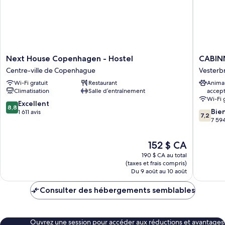
Next
CABINN
Next House Copenhagen - Hostel
CABIN
House
Copenh
Centre-ville de Copenhague
Vesterb
Copenhagen
Vesterb
Wi-Fi gratuit
Restaurant
Anima
-
Climatisation
Salle d’entraînement
accep
Hostel
Wi-Fi 
Centre-
8.8
Excellent
8,8
7.2
ville
Bie
sur
1 611 avis
7,2
sur
de
7 594
10,
10,
Copenhague
Excellent,
Bien,
1 611 avis
Le
152 $ CA
7 594 av
prix
190 $ CA au total
est
(taxes et frais compris)
de
Du 9 août au 10 août
152 $ CA
Consulter des hébergements semblables
Ouvrez une session pour accéder aux réductions et avantages