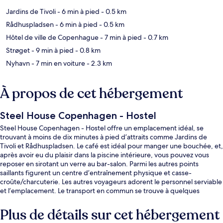
Jardins de Tivoli
- 6 min à pied
- 0.5 km
Rådhuspladsen
- 6 min à pied
- 0.5 km
Hôtel de ville de Copenhague
- 7 min à pied
- 0.7 km
Strøget
- 9 min à pied
- 0.8 km
Nyhavn
- 7 min en voiture
- 2.3 km
À propos de cet hébergement
Steel House Copenhagen - Hostel
Steel House Copenhagen - Hostel offre un emplacement idéal, se
trouvant à moins de dix minutes à pied d’attraits comme Jardins de
Tivoli et Rådhuspladsen. Le café est idéal pour manger une bouchée, et,
après avoir eu du plaisir dans la piscine intérieure, vous pouvez vous
reposer en sirotant un verre au bar-salon. Parmi les autres points
saillants figurent un centre d’entraînement physique et casse-
croûte/charcuterie. Les autres voyageurs adorent le personnel serviable
et l’emplacement. Le transport en commun se trouve à quelques
minutes de marche : Station de S-tog Vesterport se trouve à 3 minutes
et Station de métro Rådhuspladsen est à 8 minutes.
Plus de détails sur cet hébergement