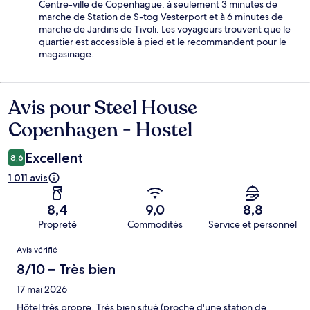
Centre-ville de Copenhague, à seulement 3 minutes de
marche de Station de S-tog Vesterport et à 6 minutes de
marche de Jardins de Tivoli. Les voyageurs trouvent que le
quartier est accessible à pied et le recommandent pour le
magasinage.
Avis pour Steel House
Avis
Copenhagen - Hostel
Excellent
8,6
1 011 avis
8,4
9,0
8,8
Propreté
Commodités
Service et personnel
Avis
Avis vérifié
8/10 – Très bien
17 mai 2026
Hôtel très propre. Très bien situé (proche d'une station de