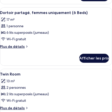
Dortoir
Dortoir
partagé,
partagé,
Afficher
Un compartiment de train avec deux co
mixte
10
mixte
Dortoir partagé, femmes uniquement (6 Beds)
toutes
(6
(6
17 m²
Beds)
les
Beds)
1 personne
photos
pour
6 lits superposés (jumeaux)
ce
Wi-Fi gratuit
type
Plus
Plus de détails
de
de
chambre :
détails
Afficher les prix
pour
Dortoir
Dortoir
partagé,
partagé,
Afficher
Une chambre d’hôtel étroite et moderne
femmes
14
femmes
Twin Room
toutes
uniquement
uniquement
13 m²
(6
les
(6
Beds)
2 personnes
photos
Beds)
pour
2 lits superposés (jumeaux)
ce
Wi-Fi gratuit
type
Plus
Plus de détails
de