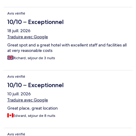
sale en quittant. J’ai pris des lingette Clorox pour nettoyer le
reste. Vraiment de base. Il fait aussi très chaud. Je ne sais pas ce
Avis vérifié
que conditionnement d’air veut dire mais le thermostat de la
chambre mis à 17 degré Celsius ne donne rien. Autrement l’hôtel
10/10 – Exceptionnel
est sympa. Pas de station de métro proche mais il y a les autobus
18 juill. 2026
et le s-tog a 3 minutes.
Traduire avec Google
Great spot and a great hotel with excellent staff and facilities all
at very reasonable costs
Richard, séjour de 3 nuits
Avis vérifié
10/10 – Exceptionnel
10 juill. 2026
Traduire avec Google
Great place, great location
Edward, séjour de 8 nuits
Avis vérifié