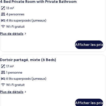
14
Private
4 Bed Private Room with Private Bathroom
toutes
with
Room
13 m²
with
les
Private
Private
4 personnes
photos
Bathroom
Bathroom
pour
4 lits superposés (jumeaux)
ce
Wi-Fi gratuit
type
Plus
Plus de détails
de
de
chambre :
détails
Afficher les prix
pour
4
4
Bed
Bed
Afficher
Un lit superposé avec une tête de lit en
Private
11
Private
Dortoir partagé, mixte (6 Beds)
toutes
Room
Room
17 m²
with
les
with
Private
1 personne
photos
Private
Bathroom
pour
6 lits superposés (jumeaux)
Bathroom
ce
Wi-Fi gratuit
type
Plus
Plus de détails
de
de
chambre :
détails
Afficher les prix
pour