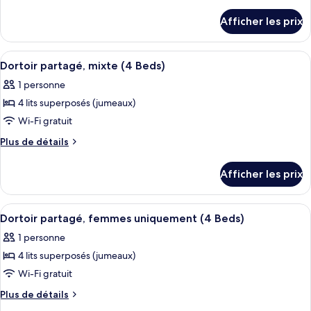
de
chambre :
détails
Afficher les prix
pour
Twin
Twin
Room
Room
Afficher
Un compartiment de train avec deux co
15
Dortoir partagé, mixte (4 Beds)
toutes
1 personne
les
4 lits superposés (jumeaux)
photos
pour
Wi-Fi gratuit
ce
Plus
Plus de détails
type
de
détails
de
Afficher les prix
pour
chambre :
Dortoir
Dortoir
partagé,
Afficher
Une chambre d’hôtel étroite et moderne
15
partagé,
mixte
Dortoir partagé, femmes uniquement (4 Beds)
toutes
(4
mixte
1 personne
Beds)
les
(4
4 lits superposés (jumeaux)
photos
Beds)
pour
Wi-Fi gratuit
ce
Plus
Plus de détails
type
de