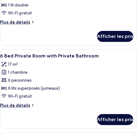
pour
1 lit double
ce
Wi-Fi gratuit
type
Plus
Plus de détails
de
de
chambre :
détails
Afficher les prix
pour
Chambre
Chambre
double,
double,
Afficher
Un compartiment de train avec deux co
terrasse
11
terrasse
6 Bed Private Room with Private Bathroom
toutes
17 m²
les
1 chambre
photos
pour
6 personnes
ce
6 lits superposés (jumeaux)
type
Wi-Fi gratuit
de
Plus
Plus de détails
chambre :
de
6
détails
Afficher les prix
pour
Bed
6
Private
Bed
Afficher
Un compartiment de train avec deux co
Room