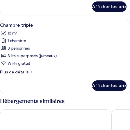
détails
de
Afficher les prix
pour
chambre :
Dortoir
Dortoir
partagé,
Afficher
Un lit superposé avec une tête de lit en
13
partagé,
femmes
Chambre triple
toutes
uniquement
femmes
13 m²
(4
les
uniquement
Beds)
1 chambre
photos
(4
pour
3 personnes
Beds)
ce
3 lits superposés (jumeaux)
type
Wi-Fi gratuit
de
Plus
Plus de détails
chambre :
de
Chambre
détails
Afficher les prix
pour
triple
Chambre
triple
Hébergements similaires
Next House Copenhagen - Hostel
CABINN