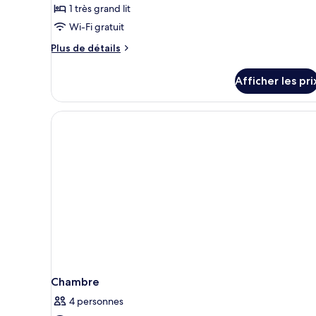
pour
1 très grand lit
ce
Wi-Fi gratuit
type
Plus
de
Plus de détails
de
chambre :
détails
Chambre,
Afficher les pri
pour
1
Chambre,
1
très
très
grand
grand
lit
lit
(High
(High
Floor)
Floor)
Chambre
4 personnes