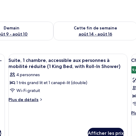
sponibilité pour demain août 9 - août 10
Vérifier la disponibilité pour cette fi
Demain
Cette fin de semaine
ût 9 - août 10
août 14 - août 16
and lit, un canapé gris, une petite table et deux lampes fixées au mur.
Afficher
Une salle de bain moderne avec une d
A
1
-
Suite, 1 chambre, accessible aux personnes à
Ch
toutes
t
mobilité réduite (1 King Bed, with Roll-In Shower)
les
le
9,
4 personnes
photos
p
1 très grand lit et 1 canapé-lit (double)
pour
p
Wi-Fi gratuit
ce
c
type
t
Plus
Plus de détails
de
de
d
détails
chambre :
c
Pl
Pl
pour
d
Suite,
C
Suite,
dé
1
1
1
po
chambre,
x
chambre,
Afficher les prix
t
Ch