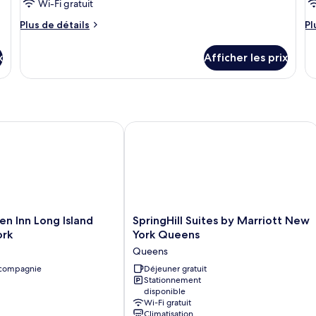
Wi-Fi gratuit
Plus
Pl
Plus de détails
Pl
de
d
détails
dé
x
Afficher les prix
pour
po
Chambre
C
ttan View
 Inn Long Island City New York
SpringHill Suites by Marriott New Y
SpringHill
en Inn Long Island
SpringHill Suites by Marriott New
Suites
ork
York Queens
by
Queens
Marriott
 compagnie
New
Déjeuner gratuit
Stationnement
York
disponible
Queens
Wi-Fi gratuit
Queens
Climatisation