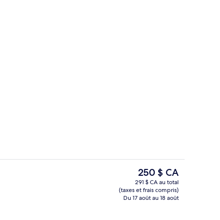
Centre d’entraînement physique
Le
250 $ CA
prix
291 $ CA au total
actuel
(taxes et frais compris)
Literie hypoallergénique, coffre-fort
est
Du 17 août au 18 août
de 250 $ CA