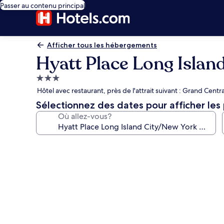
Passer au contenu principal
Afficher tous les hébergements
Hyatt Place Long Islan
Hébergement
3.0 étoiles
Hôtel avec restaurant, près de l'attrait suivant : Grand Centr
Sélectionnez des dates pour afficher les 
Où allez-vous?
Galerie
de
photos
de
l’hébergement
Hyatt