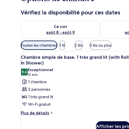
Vérifiez la disponibilité pour ces dates
Vérifier la disponibilité pour ce soir août 8 - août 9
Vérifier la di
Ce soir
août 8 - août 9
ao
Filtres
Toutes les chambres
1 lit
2 lits
3 lits ou plus
disponibles
Afficher
Une chambre d’hôtel avec un gr
pour
2
Chambre simple de base, 1 très grand lit (with Roll
toutes
les
In Shower)
les
chambres
Exceptionnel
9,4
photos
9,4 sur 10
(12 avis)
12 avis
pour
1 chambre
ce
2 personnes
type
1 très grand lit
de
Wi-Fi gratuit
chambre :
Plus
Chambre
Plus de détails
de
simple
détails
de
Afficher les pri
pour