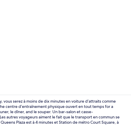
Hall
y, vous serez à moins de dix minutes en voiture d’attraits comme
the centre d’entraînement physique ouvert en tout temps for a
uner, le dîner, and le souper. Un bar-salon et casse-
Hall
s. Les autres voyageurs aiment le fait que le transport en commun se
 Queens Plaza est à 4 minutes et Station de métro Court Square, à