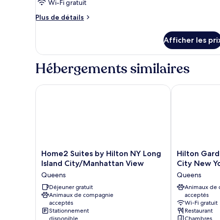
Wi-Fi gratuit
Plus
Plus de détails
de
détails
Afficher les pri
pour
Chambre
Hébergements similaires
Home2 Suites by Hilton NY Long Island City/Manha
Hilton Garden
Home2
Hilton
Home2 Suites by Hilton NY Long
Hilton Gard
Suites
Garden
Island City/Manhattan View
City New Y
by
Inn
Queens
Queens
Hilton
Long
NY
Déjeuner gratuit
Island
Animaux de
Animaux de compagnie
acceptés
Long
City
acceptés
Wi-Fi gratuit
Island
New
Stationnement
Restaurant
City/Manhattan
York
disponible
Chambres