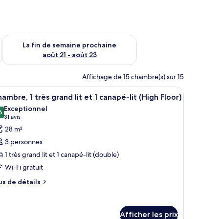
n de semaine août 14 - août 16
Vérifier la disponibilité pour la fin de semaine prochaine août
La fin de semaine prochaine
août 21 - août 23
Affichage de 15 chambre(s) sur 15
ouche, un lavabo et un grand miroir.
fficher
Une chambre d’hôtel avec un grand lit, un can
5
ambre, 1 très grand lit et 1 canapé-lit (High Floor)
outes
Exceptionnel
s
6
9,6 sur 10
(31 avis)
31 avis
hotos
28 m²
our
3 personnes
e
1 très grand lit et 1 canapé-lit (double)
ype
Wi-Fi gratuit
e
hambre :
us
us de détails
e
hambre,
tails
ur
rès
Afficher les prix
ambre,