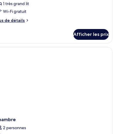
our
1 très grand lit
e
Wi-Fi gratuit
ype
us
e
us de détails
e
hambre :
tails
hambre,
Afficher les prix
ur
ambre,
rès
ès
rand
and
t
KING
ING
UNDLE)
RUNDLE)
hambre
2 personnes