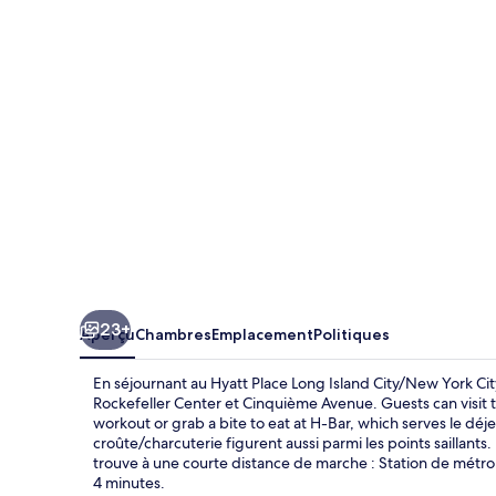
Place
Long
Island
City/New
York
City
23+
Aperçu
Chambres
Emplacement
Politiques
En séjournant au Hyatt Place Long Island City/New York Cit
Rockefeller Center et Cinquième Avenue. Guests can visit 
workout or grab a bite to eat at H-Bar, which serves le déje
croûte/charcuterie figurent aussi parmi les points saillant
trouve à une courte distance de marche : Station de métro
4 minutes.