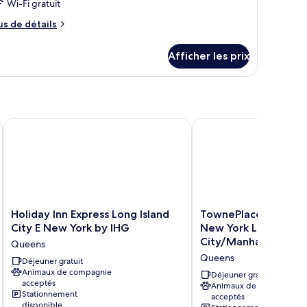
Wi-Fi gratuit
us
us de détails
e
tails
Afficher les prix
ur
hambre
ork Queens
Holiday Inn Express Long Island City E New York by IHG
TownePlace Suites by 
Holiday
TownePlace
Holiday Inn Express Long Island
TownePlace Suites b
Inn
Suites
City E New York by IHG
New York Long Islan
Express
by
City/Manhattan Vie
Queens
Long
Marriott
Queens
Island
Déjeuner gratuit
New
Animaux de compagnie
City
York
Déjeuner gratuit
acceptés
E
Long
Animaux de compagnie
Stationnement
acceptés
New
Island
disponible