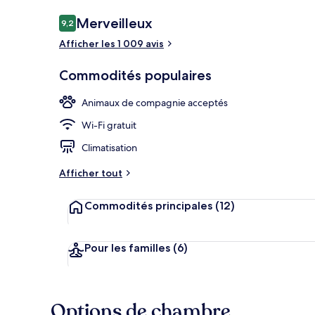
Avis
Merveilleux
9,2
9,2 sur 10 –
Afficher les 1 009 avis
Hall
Commodités populaires
Animaux de compagnie acceptés
Wi-Fi gratuit
Climatisation
Afficher tout
Commodités principales
(12)
Pour les familles
(6)
Options de chambre