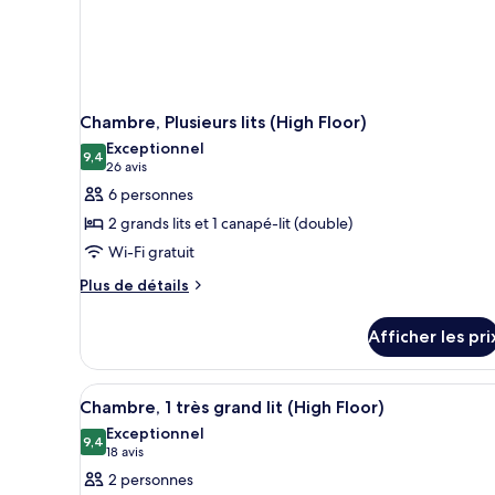
Chambre, Plusieurs lits (High Floor)
Exceptionnel
9,4
9,4 sur 10
(26 avis)
26 avis
6 personnes
2 grands lits et 1 canapé-lit (double)
Wi-Fi gratuit
Plus
Plus de détails
de
détails
Afficher les pri
pour
Chambre,
Plusieurs
Afficher
Une chambre d’hôtel avec un gr
6
lits
Chambre, 1 très grand lit (High Floor)
toutes
(High
Exceptionnel
Floor)
les
9,4
9,4 sur 10
(18 avis)
18 avis
photos
2 personnes