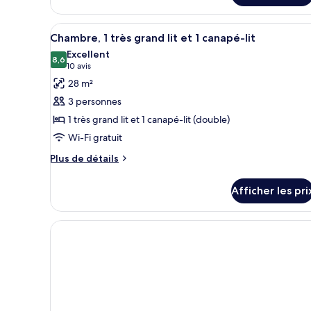
base,
Chambre
simple
1
Afficher
Une chambre d’hôtel avec un gr
5
de
Chambre, 1 très grand lit et 1 canapé-lit
très
toutes
base,
Excellent
grand
1
les
8,6
8,6 sur 10
(10 avis)
10 avis
lit
très
photos
28 m²
grand
(with
pour
lit
3 personnes
Roll-
ce
(with
1 très grand lit et 1 canapé-lit (double)
In
Roll-
type
In
Shower)
Wi-Fi gratuit
de
Shower)
chambre :
Plus
Plus de détails
de
Chambre,
détails
1
Afficher les pri
pour
très
Chambre,
grand
1
très
lit
grand
et
lit
1
et
1
canapé-
canapé-
lit
lit