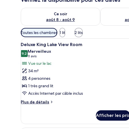
Vérifier la disponibilité pour ce soir août 8 - août 9
Vérifier la di
Ce soir
août 8 - août 9
ao
Filtres
Toutes les chambres
1 lit
2 lits
disponibles
Afficher
Une chambre d’hôtel avec un gra
pour
2
Deluxe King Lake View Room
toutes
les
Merveilleux
les
9,2
chambres
9,2 sur 10
(11 avis)
11 avis
photos
Vue sur le lac
pour
34 m²
ce
4 personnes
type
1 très grand lit
de
Accès Internet par câble inclus
chambre :
Deluxe
Plus
Plus de détails
King
de
détails
Lake
Afficher les pri
pour
View
Deluxe
Room
King