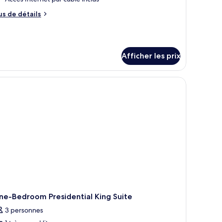
hambre :
us
us de détails
ing
e
ne
tails
edroom
ur
ng
residential
Afficher les prix
ne
uite
edroom
esidential
paysage urbain et l’eau.
ite
ne-Bedroom Presidential King Suite
3 personnes