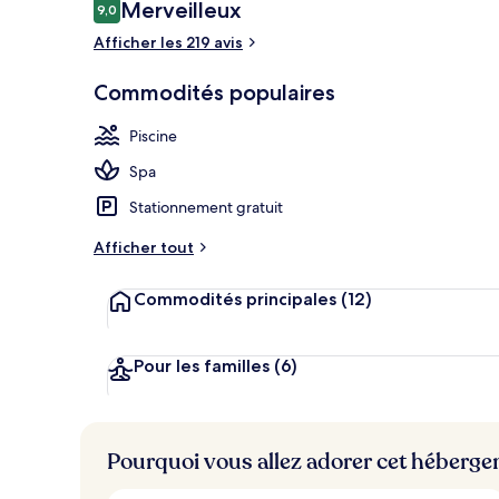
Avis
Merveilleux
9,0
9,0 sur 10 –
Piscine extér
Afficher les 219 avis
Commodités populaires
Piscine
Spa
Stationnement gratuit
Afficher tout
Commodités principales
(12)
Pour les familles
(6)
Pourquoi vous allez adorer cet héberg