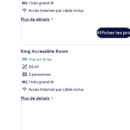
1 très grand lit
chambre :
One
Accès Internet par câble inclus
Bedrooms
Plus
Plus de détails
Executive
de
détails
Suite
Afficher les pri
pour
-
One
Lounge
Bedrooms
Afficher
Une chambre d’hôtel avec un gra
Access
2
Executive
King Accessible Room
toutes
Suite
Vue sur le lac
-
les
Lounge
34 m²
photos
Access
pour
3 personnes
ce
1 très grand lit
type
Accès Internet par câble inclus
de
Plus
Plus de détails
chambre :
de
King
détails
pour
Accessible
King
Room
Accessible
Room