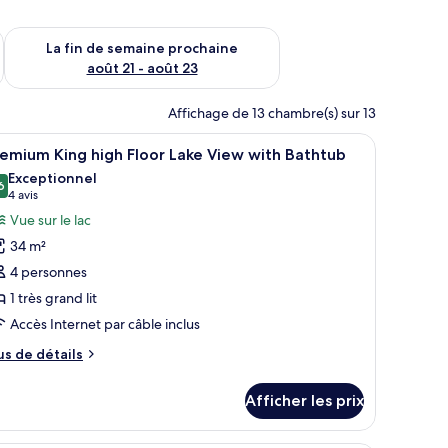
n de semaine août 14 - août 16
Vérifier la disponibilité pour la fin de semaine prochaine août
La fin de semaine prochaine
août 21 - août 23
Affichage de 13 chambre(s) sur 13
paysage urbain et l’eau.
 grand lit, d’un bureau avec un téléviseur à écran plat, d’une vue sur un pl
fficher
Une chambre d’hôtel avec un grand lit, un bur
2
emium King high Floor Lake View with Bathtub
outes
Exceptionnel
s
6
9,6 sur 10
(4 avis)
4 avis
hotos
Vue sur le lac
our
34 m²
e
4 personnes
ype
1 très grand lit
e
Accès Internet par câble inclus
hambre :
remium
us
us de détails
ing
e
tails
igh
Afficher les prix
ur
loor
remium
ake
ng