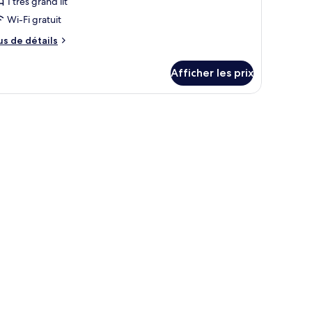
1 très grand lit
Wi-Fi gratuit
us
us de détails
e
tails
Afficher les prix
ur
ne-
edroom
esidential
ng
ite