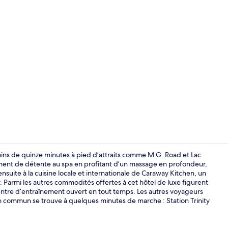
Vidéo de l’
s de quinze minutes à pied d’attraits comme M.G. Road et Lac
oment de détente au spa en profitant d’un massage en profondeur,
uite à la cuisine locale et internationale de Caraway Kitchen, un
Extérieur
er. Parmi les autres commodités offertes à cet hôtel de luxe figurent
 centre d’entraînement ouvert en tout temps. Les autres voyageurs
en commun se trouve à quelques minutes de marche : Station Trinity