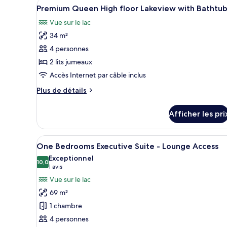
Afficher
Une chambre d’hôtel moderne do
2
Lake
Premium Queen High floor Lakeview with Bathtu
toutes
View
Vue sur le lac
Room
les
34 m²
photos
pour
4 personnes
ce
2 lits jumeaux
type
Accès Internet par câble inclus
de
Plus
Plus de détails
chambre :
de
Premium
détails
Afficher les pri
pour
Queen
Premium
High
Queen
Afficher
Une chambre d’hôtel moderne do
floor
5
High
One Bedrooms Executive Suite - Lounge Access
toutes
Lakeview
floor
Exceptionnel
Lakeview
les
10,0
with
10,0 sur 10
(1 avis)
1 avis
with
photos
Bathtub
Vue sur le lac
Bathtub
pour
69 m²
ce
1 chambre
type
4 personnes
de