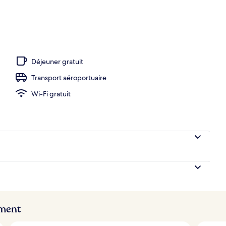
ieure, accès possible de 6 h à 22 h, cabanas gratuites
Déjeuner gratuit
Transport aéroportuaire
Wi-Fi gratuit
ement