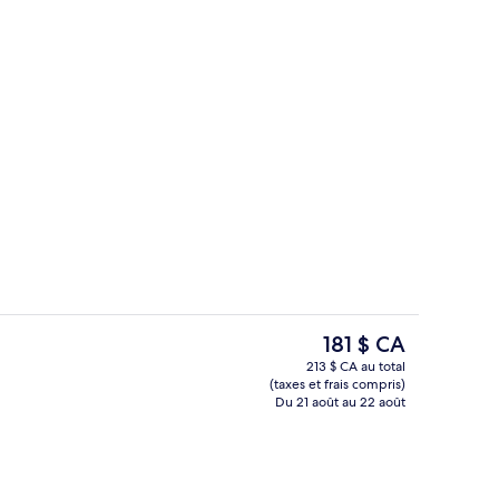
Hall
hébergement
Le
181 $ CA
prix
213 $ CA au total
actuel
(taxes et frais compris)
King One Bedroom Presidential Suite |
est
Du 21 août au 22 août
de 181 $ CA