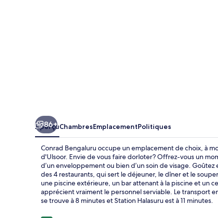
86+
Aperçu
Chambres
Emplacement
Politiques
Conrad Bengaluru occupe un emplacement de choix, à moin
d'Ulsoor. Envie de vous faire dorloter? Offrez-vous un m
d’un enveloppement ou bien d’un soin de visage. Goûtez ens
des 4 restaurants, qui sert le déjeuner, le dîner et le soup
une piscine extérieure, un bar attenant à la piscine et un
apprécient vraiment le personnel serviable. Le transport 
se trouve à 8 minutes et Station Halasuru est à 11 minutes.