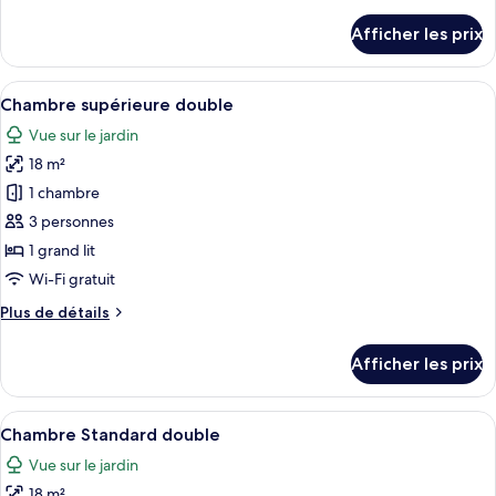
de
Junior
détails
Afficher les prix
double,
pour
Chambre
balcon
Junior
Afficher
Chambre supérieure double | Literie de
1
double,
Chambre supérieure double
toutes
balcon
Vue sur le jardin
les
18 m²
photos
pour
1 chambre
ce
3 personnes
type
1 grand lit
de
Wi-Fi gratuit
chambre :
Plus
Plus de détails
Chambre
de
supérieure
détails
Afficher les prix
double
pour
Chambre
supérieure
Afficher
Chambre Standard double | Literie de q
1
double
Chambre Standard double
toutes
Vue sur le jardin
les
18 m²