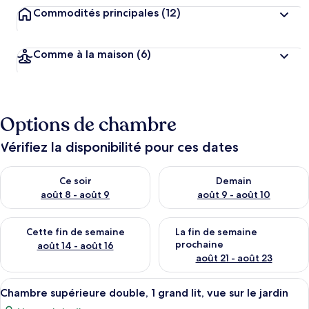
Commodités principales
(12)
Comme à la maison
(6)
Options de chambre
Vérifiez la disponibilité pour ces dates
Vérifier la disponibilité pour ce soir août 8 - août 9
Vérifier la disponibilité pour 
Ce soir
Demain
août 8 - août 9
août 9 - août 10
Vérifier la disponibilité pour cette fin de semaine août 14 - aoû
Vérifier la disponibilité pour 
Cette fin de semaine
La fin de semaine
prochaine
août 14 - août 16
août 21 - août 23
Afficher
Chambre supérieure double, 1 grand lit, 
2
Chambre supérieure double, 1 grand lit, vue sur le jardin
toutes