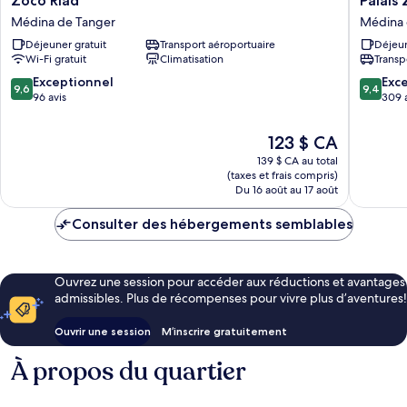
Zoco Riad
Palais 
Riad
Zahia
Médina de Tanger
Médina 
Médina
Médina
Déjeuner gratuit
Transport aéroportuaire
Déjeun
de
de
Wi-Fi gratuit
Climatisation
Transp
Tanger
Tanger
9.6
9.4
Exceptionnel
Exc
9,6
9,4
sur
sur
96 avis
309 
10,
10,
Exceptionnel,
Exceptio
Le
123 $ CA
96 avis
309 avis
prix
139 $ CA au total
est
(taxes et frais compris)
de
Du 16 août au 17 août
123 $ CA
Consulter des hébergements semblables
Ouvrez une session pour accéder aux réductions et avantages
admissibles. Plus de récompenses pour vivre plus d’aventures!
Ouvrir une session
M’inscrire gratuitement
À propos du quartier