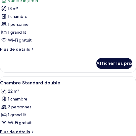
Vue sur le jardin
les
18 m²
photos
pour
1 chambre
ce
1 personne
type
1 grand lit
de
Wi-Fi gratuit
chambre :
Plus
Plus de détails
Chambre
de
simple
détails
Afficher les prix
Standard
pour
Chambre
simple
Afficher
Chambre Standard double | Literie de q
2
Standard
Chambre Standard double
toutes
22 m²
les
1 chambre
photos
pour
3 personnes
ce
1 grand lit
type
Wi-Fi gratuit
de
Plus
Plus de détails
chambre :