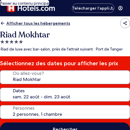
Passer au contenu principal
Télécharger l’appli
Afficher tous les hébergements
Riad Mokhtar
Hébergement
5.0 étoiles
Riad de luxe avec bar-salon, près de l'attrait suivant : Port de Tanger
Sélectionnez des dates pour afficher les prix
Où allez-vous?
Dates
Personnes
Rechercher