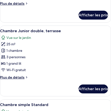
Plus
Plus de détails
Chambre
de
supérieure
détails
Afficher les prix
double,
pour
Chambre
1
supérieure
Afficher
Chambre Junior double, terrasse | Liter
grand
2
double,
Chambre Junior double, terrasse
toutes
lit
1
Vue sur le jardin
grand
les
lit
25 m²
photos
pour
1 chambre
ce
3 personnes
type
1 grand lit
de
Wi-Fi gratuit
chambre :
Plus
Plus de détails
Chambre
de
Junior
détails
Afficher les prix
double,
pour
Chambre
terrasse
Junior
Afficher
Literie de qualité, coffre-fort, système
1
double,
Chambre simple Standard
toutes
terrasse