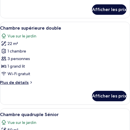
de
Chambre
détails
Afficher les prix
pour
Standard
Chambre
double
Standard
Afficher
Chambre supérieure double | Literie de
3
double
Chambre supérieure double
toutes
Vue sur le jardin
les
22 m²
photos
pour
1 chambre
ce
3 personnes
type
1 grand lit
de
Wi-Fi gratuit
chambre :
Plus
Plus de détails
Chambre
de
supérieure
détails
Afficher les prix
double
pour
Chambre
supérieure
Afficher
Chambre quadruple Sénior | Literie de 
3
double
Chambre quadruple Sénior
toutes
Vue sur le jardin
les