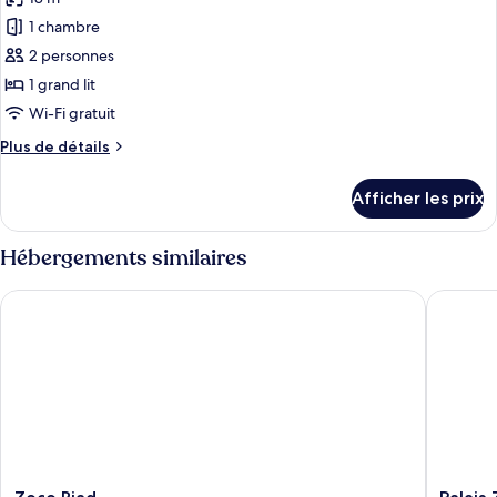
photos
pour
1 chambre
ce
2 personnes
type
1 grand lit
de
Wi-Fi gratuit
chambre :
Plus
Plus de détails
Chambre
de
Standard
détails
Afficher les prix
double
pour
Chambre
Standard
Hébergements similaires
double
Zoco Riad
Palais Za
Zoco
Palais