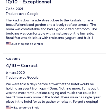
10/10 – Exceptionnel
7 déc. 2021
Traduire avec Google
The Riad is down a side street close to the Kasbah. It has a
beautiful enclosed garden and a lovely rooftop terrace. The
room was comfortable and had a good-sized bathroom. The
bedding was comfortable with a mattress on the firm side.
Breakfast was delicious with croissants, yogurt, and fruit. I
enjoyed a grilled steak dinner with two sauces, au poivre and
Louis P, séjour de 2 nuits
mushroom. It is a beautiful place to stay. Staff and service were
amiable and helpful. It was a perfect choice.
Avis vérifié
4/10 – Correct
6 mars 2020
Traduire avec Google
We were told 5 days before arrival that the hotel would be
holding an event from 6pm-10pm. Nothing more. Turns out it
was the most rambunctious singing and music that could be
heard from every room in the hotel. There wasn’t a single quiet
place in the hotel for us to gather or relax in. Forget sleeping!
Mike, séjour de 1 nuit