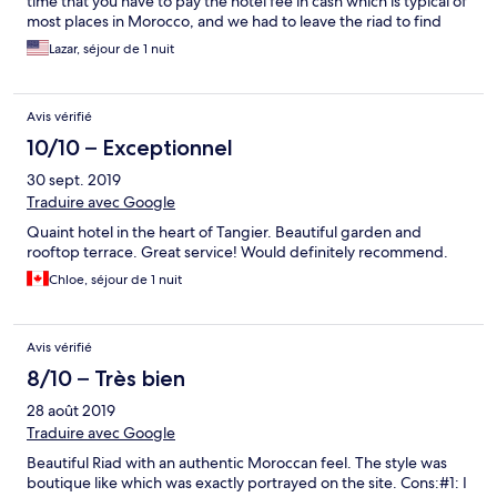
time that you have to pay the hotel fee in cash which is typical of
most places in Morocco, and we had to leave the riad to find
food not much info on the breakfast.
Lazar, séjour de 1 nuit
Avis vérifié
10/10 – Exceptionnel
30 sept. 2019
Traduire avec Google
Quaint hotel in the heart of Tangier. Beautiful garden and
rooftop terrace. Great service! Would definitely recommend.
Chloe, séjour de 1 nuit
Avis vérifié
8/10 – Très bien
28 août 2019
Traduire avec Google
Beautiful Riad with an authentic Moroccan feel. The style was
boutique like which was exactly portrayed on the site. Cons:#1: I