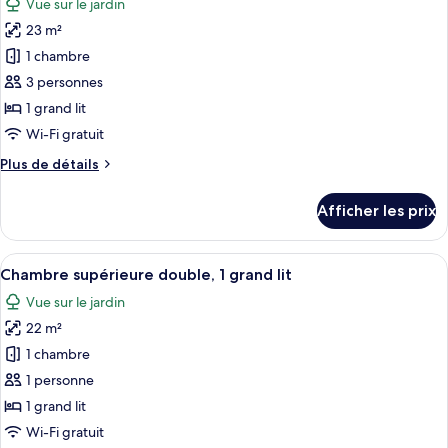
Vue sur le jardin
les
23 m²
photos
pour
1 chambre
ce
3 personnes
type
1 grand lit
de
Wi-Fi gratuit
chambre :
Plus
Plus de détails
Chambre
de
supérieure
détails
Afficher les prix
double,
pour
Chambre
1
supérieure
Afficher
Chambre supérieure double, 1 grand lit 
grand
1
double,
Chambre supérieure double, 1 grand lit
toutes
lit,
1
Vue sur le jardin
grand
les
vue
lit,
22 m²
photos
sur
vue
pour
le
1 chambre
sur
ce
jardin
le
1 personne
jardin
type
1 grand lit
de
Wi-Fi gratuit
chambre :