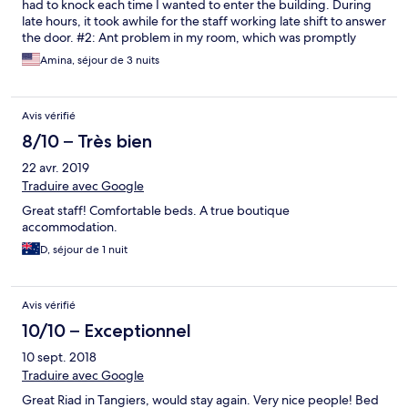
had to knock each time I wanted to enter the building. During
late hours, it took awhile for the staff working late shift to answer
the door. #2: Ant problem in my room, which was promptly
cleaned by staff.
Amina, séjour de 3 nuits
Avis vérifié
8/10 – Très bien
22 avr. 2019
Traduire avec Google
Great staff! Comfortable beds. A true boutique
accommodation.
D, séjour de 1 nuit
Avis vérifié
10/10 – Exceptionnel
10 sept. 2018
Traduire avec Google
Great Riad in Tangiers, would stay again. Very nice people! Bed