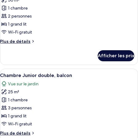
50 m²
photos
pour
1 chambre
ce
2 personnes
type
1 grand lit
de
Wi-Fi gratuit
chambre :
Plus
Plus de détails
Chambre
de
quadruple
détails
Afficher les prix
Sénior
pour
Chambre
quadruple
Afficher
Chambre Junior double, balcon | Literi
3
Sénior
Chambre Junior double, balcon
toutes
Vue sur le jardin
les
25 m²
photos
pour
1 chambre
ce
3 personnes
type
1 grand lit
de
Wi-Fi gratuit
chambre :
Plus
Plus de détails
Chambre