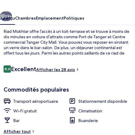
Mokhtar
cédent
Suivant
29+
Aperçu
Chambres
Emplacement
Politiques
Riad Mokhtar offre l’accès à un toit-terrasse et se trouve à moins de
dix minutes en voiture d’attraits comme Port de Tanger et Centre
commercial Tanger City Mall. Vous pouvez vous reposer en sirotant
un verre dans le bar-salon. De plus, un déjeuner continental est
offert tous les jours. Parmi les autres points saillants de ce riad de
luxe figurent terrasse et jardin.
Avis
Excellent
8,6
Afficher les 28 avis
8,6 sur 10 –
Chambre Junior double, terrasse | Liter
Commodités populaires
Transport aéroportuaire
Stationnement disponible
Wi-Fi gratuit
Climatisation
Bar
Buanderie
Afficher tout