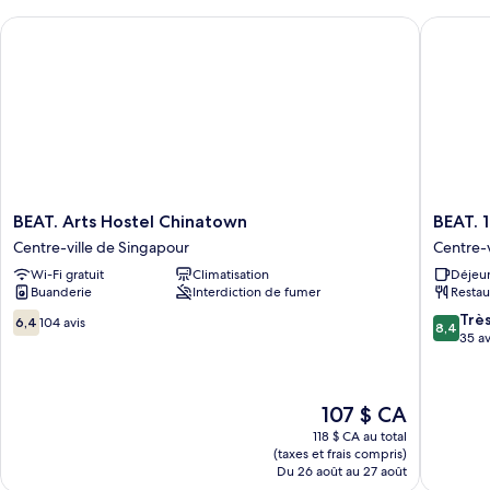
Capsule
Single
BEAT. Arts Hostel Chinatown
BEAT. 19
Lower
Capsule
Bunk
Lower
Bunk
BEAT.
BEAT.
BEAT. Arts Hostel Chinatown
BEAT. 
Arts
1932
Centre-ville de Singapour
Centre-v
Hostel
Hostel
Wi-Fi gratuit
Climatisation
Déjeun
Chinatown
at
Buanderie
Interdiction de fumer
Restau
Centre-
Chinato
ville
Centre-
6.4
8.4
Trè
6,4
104 avis
8,4
de
ville
sur
sur
35 av
Singapour
de
10,
10,
Singapo
104 avis
Très
bien,
Le
107 $ CA
35 avis
prix
118 $ CA au total
est
(taxes et frais compris)
de
Du 26 août au 27 août
107 $ CA