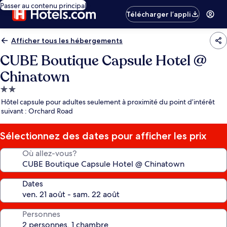
Passer au contenu principal
Télécharger l’appli
Afficher tous les hébergements
CUBE Boutique Capsule Hotel @
Chinatown
Hébergement
2.0 étoiles
Hôtel capsule pour adultes seulement à proximité du point d’intérêt
suivant : Orchard Road
Sélectionnez des dates pour afficher les prix
Où allez-vous?
Dates
Personnes