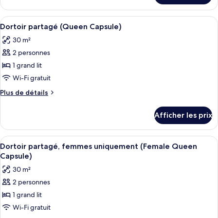
partagé
Dortoir
(Premium
partagé
Afficher
Une chambre d’hôtel avec un plafond en
Single
5
(Premium
Dortoir partagé (Queen Capsule)
toutes
Capsule)
Single
30 m²
Capsule)
les
2 personnes
photos
pour
1 grand lit
ce
Wi-Fi gratuit
type
Plus
Plus de détails
de
de
chambre :
détails
Afficher les prix
pour
Dortoir
Dortoir
partagé
partagé
Afficher
Une chambre d’hôtel avec un plafond en
(Queen
5
(Queen
Dortoir partagé, femmes uniquement (Female Queen
toutes
Capsule)
Capsule)
Capsule)
les
30 m²
photos
2 personnes
pour
1 grand lit
ce
type
Wi-Fi gratuit