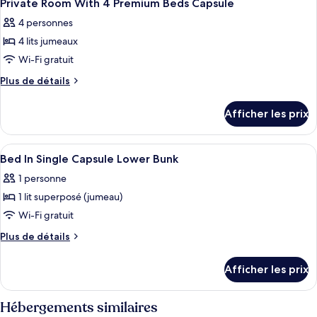
12
Room
With
Private Room With 4 Premium Beds Capsule
toutes
4
With
4 personnes
Beds
les
4
Capsule
4 lits jumeaux
photos
Beds
pour
Wi-Fi gratuit
Capsule
ce
Plus
Plus de détails
type
de
détails
de
Afficher les prix
pour
chambre :
Private
Private
Room
Afficher
Coffre-fort, bureau, système d’insonor
8
Room
With
Bed In Single Capsule Lower Bunk
toutes
4
With
1 personne
Premium
les
4
Beds
1 lit superposé (jumeau)
photos
Premium
Capsule
pour
Wi-Fi gratuit
Beds
ce
Plus
Plus de détails
Capsule
type
de
détails
de
Afficher les prix
pour
chambre :
Bed
Bed
In
Hébergements similaires
In
Single