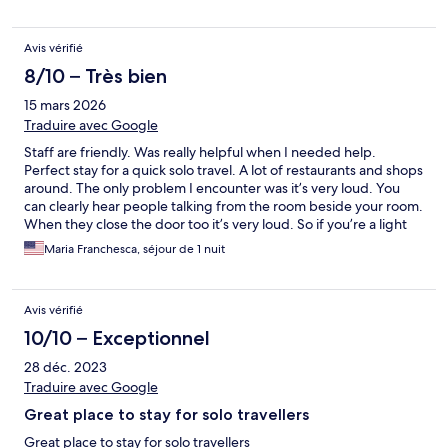
Avis vérifié
8/10 – Très bien
15 mars 2026
Traduire avec Google
Staff are friendly. Was really helpful when I needed help.
Perfect stay for a quick solo travel. A lot of restaurants and shops
around. The only problem I encounter was it’s very loud. You
can clearly hear people talking from the room beside your room.
When they close the door too it’s very loud. So if you’re a light
sleeper you’ll have a problem with staying here. But all in all it
Maria Franchesca, séjour de 1 nuit
was a great stay.
Avis vérifié
10/10 – Exceptionnel
28 déc. 2023
Traduire avec Google
Great place to stay for solo travellers
Great place to stay for solo travellers