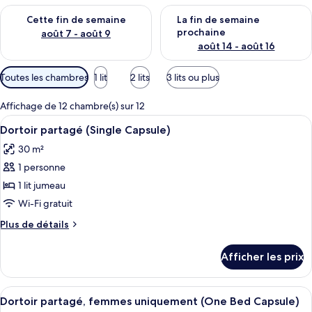
Vérifier la disponibilité pour cette fin de semaine août 7 - aoû
Vérifier la disponibilité pour 
Cette fin de semaine
La fin de semaine
prochaine
août 7 - août 9
août 14 - août 16
Filtres
Toutes les chambres
1 lit
2 lits
3 lits ou plus
disponibles
pour
Affichage de 12 chambre(s) sur 12
les
Afficher
Une chambre d’hôtel avec un lit, un b
6
Dortoir partagé (Single Capsule)
chambres
toutes
30 m²
les
1 personne
photos
pour
1 lit jumeau
ce
Wi-Fi gratuit
type
Plus
Plus de détails
de
de
chambre :
détails
Afficher les prix
pour
Dortoir
Dortoir
partagé
partagé
Afficher
Un lit bien fait, avec une serviette e
(Single
5
(Single
Dortoir partagé, femmes uniquement (One Bed Capsule)
toutes
Capsule)