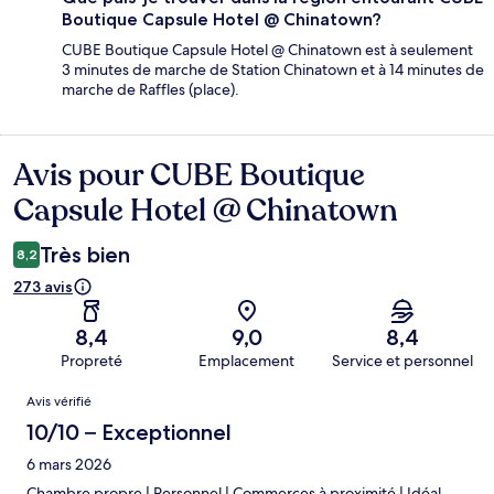
Boutique Capsule Hotel @ Chinatown?
CUBE Boutique Capsule Hotel @ Chinatown est à seulement
3 minutes de marche de Station Chinatown et à 14 minutes de
marche de Raffles (place).
Avis pour CUBE Boutique
Avis
Capsule Hotel @ Chinatown
Très bien
8,2
273 avis
8,4
9,0
8,4
Propreté
Emplacement
Service et personnel
Avis
Avis vérifié
10/10 – Exceptionnel
6 mars 2026
Chambre propre | Personnel | Commerces à proximité | Idéal