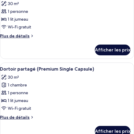
Capsule)
30 m²
les
1 personne
photos
pour
1 lit jumeau
ce
Wi-Fi gratuit
type
Plus
Plus de détails
de
de
chambre :
détails
Afficher les prix
pour
Dortoir
Dortoir
partagé,
partagé,
Afficher
Un lit bien fait, avec une serviette e
femmes
7
femmes
Dortoir partagé (Premium Single Capsule)
toutes
uniquement
uniquement
30 m²
(One
les
(One
Bed
1 chambre
photos
Bed
Capsule)
pour
1 personne
Capsule)
ce
1 lit jumeau
type
Wi-Fi gratuit
de
Plus
Plus de détails
chambre :
de
Dortoir
détails
Afficher les prix
pour