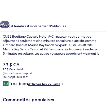
CUBE
Boutique
Capsule
cédent
Suivant
Hotel
22+
Aperçu
Chambres
Emplacement
Politiques
@
CUBE Boutique Capsule Hotel @ Chinatown vous permet de
Chinatown
séjourner à seulement cinq minutes en voiture d’attraits comme
Orchard Road et Marina Bay Sands Skypark. Aussi, les attraits
Marina Bay Sands Casino et Raffles (place) se trouvent à seulement
5 minutes en voiture. Les autres voyageurs apprécient vraiment le
personnel serviable. Le transport en commun se trouve à quelques
minutes de marche : Station Chinatown se trouve à 3 minutes et
Le
79 $ CA
Maxwell Station est à 5 minutes.
prix
95 $ CA au total
actuel
(taxes et frais compris)
Réception
est
Du 7 sept. au 8 sept.
de 79 $ CA
Avis
Très bien
8,2
Afficher les 273 avis
8,2 sur 10 –
Commodités populaires