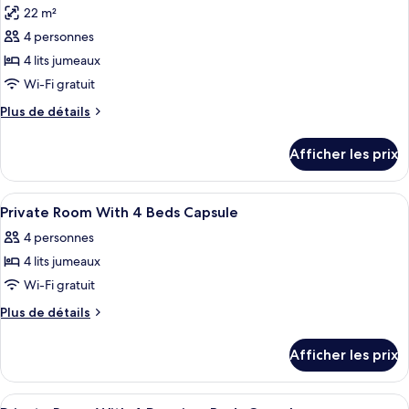
Capsule)
Capsule)
22 m²
les
4 personnes
photos
pour
4 lits jumeaux
ce
Wi-Fi gratuit
type
Plus
Plus de détails
de
de
chambre :
détails
Afficher les prix
pour
Chambre
Chambre
(4
(4
Afficher
Une pièce comprenant un lit, une chai
Premium
14
Premium
Private Room With 4 Beds Capsule
toutes
Beds
Beds
4 personnes
Capsule)
les
Capsule)
4 lits jumeaux
photos
pour
Wi-Fi gratuit
ce
Plus
Plus de détails
type
de
détails
de
Afficher les prix
pour
chambre :
Private
Private
Room
Afficher
Coffre-fort, bureau, système d’insonor