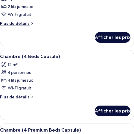
photos
pour
2 lits jumeaux
ce
Wi-Fi gratuit
type
Plus
Plus de détails
de
de
chambre :
détails
Afficher les prix
pour
Chambre
Chambre
(2
(2
Afficher
Un lit bien fait, avec une serviette, 
Single
5
Single
Chambre (4 Beds Capsule)
toutes
Capsule)
Capsule)
12 m²
les
4 personnes
photos
pour
4 lits jumeaux
ce
Wi-Fi gratuit
type
Plus
Plus de détails
de
de
chambre :
détails
Afficher les prix
pour
Chambre
Chambre
(4
(4
Afficher
Une pièce avec des lits superposés, un
Beds
5
Beds
Chambre (4 Premium Beds Capsule)
toutes