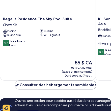
Regalia
KL
Regalia Residence The Sky Pool Suite
KL Sen
Residence
Sentral
Asia
Chow Kit
The
Bangsar
Brickfie
Piscine
Cuisine
Sky
Suites
Buanderie
Wi-Fi gratuit
Pool
(EST)
Transp
Suite
by
8.0
Très bien
8,0
Wi-Fi 
Chow
Luxury
sur
1 avis
Kit
Suites
10,
8.0
Trè
8,0
Asia
Très
sur
66 av
Brickfie
bien,
10,
Le
55 $ CA
1 avis
Très
prix
bien,
63 $ CA au total
est
(taxes et frais compris)
66 avis
de
Du 6 sept. au 7 sept.
55 $ CA
Consulter des hébergements semblables
Ouvrez une session pour accéder aux réductions et avantages
admissibles. Plus de récompenses pour vivre plus d’aventures!