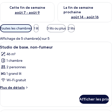
Vérifier la disponibilité pour cette fin de semaine août 7 - aoû
Vérifier la disponibilité pour 
Cette fin de semaine
La fin de semaine
prochaine
août 7 - août 9
août 14 - août 16
Filtres
Toutes les chambres
1 lit
3 lits ou plus
2 lits
disponibles
pour
Affichage de 5 chambre(s) sur 5
les
Afficher
Un espace de vie compact comprenant u
6
Studio de base, non-fumeur
chambres
toutes
46 m²
les
1 chambre
photos
pour
2 personnes
ce
1 grand lit
type
Wi-Fi gratuit
de
Plus
Plus de détails
chambre :
de
Studio
détails
Afficher les prix
pour
de
Studio
base,
de
Un grand espace de vie comprenant un