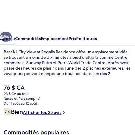
l’hébergement
Best
KL
City
cédent
Suivant
View
50+
Aperçu
Commodités
Emplacement
Prix
Politiques
at
Best KL City View at Regalia Residence offre un emplacement idéal,
Regalia
se trouvant à moins de dix minutes à pied d’attraits comme Centre
commercial Sunway Putra et Putra World Trade Centre. Après avoir
Residence
passé des heures de plaisir dans l’une des 2 piscines extérieures, les
voyageurs peuvent manger une bouchée dans l’un des 2
restaurants. L’endroit offre un centre d’entraînement physique et
un sauna. De plus, parmi les commodités dans les chambres
Le
76 $ CA
figurent des réfrigérateurs et des fours à micro-ondes. Le transport
prix
93 $ CA au total
en commun se trouve à quelques minutes de marche : Arrêt Putra
actuel
(taxes et frais compris)
KTM Komuter se trouve à 4 minutes et Arrêt PWTC est à 7 minutes.
2 piscines extérieures, chaises longues
est
Du 11 août au 12 août
de 76 $ CA
Avis
Bien
7,4
Afficher les 25 avis
7,4 sur 10 –
Commodités populaires