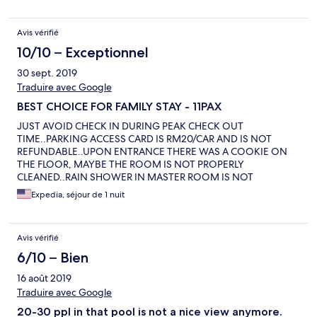
Avis vérifié
10/10 – Exceptionnel
30 sept. 2019
Traduire avec Google
BEST CHOICE FOR FAMILY STAY - 11PAX
JUST AVOID CHECK IN DURING PEAK CHECK OUT
TIME..PARKING ACCESS CARD IS RM20/CAR AND IS NOT
REFUNDABLE..UPON ENTRANCE THERE WAS A COOKIE ON
THE FLOOR, MAYBE THE ROOM IS NOT PROPERLY
CLEANED..RAIN SHOWER IN MASTER ROOM IS NOT
WORKING..NO SMART TV AS MENTIONED..JUST FEW LOCAL
Expedia, séjour de 1 nuit
CHANNELS AVAILABLE..ROOM NUMBER IS 1306..BUT
OVERALL IS A MUST PLACE TO STAY FOR A FAMILY TRIP..VERY
COMFY AND THE POOL IS AWESOME..
Avis vérifié
6/10 – Bien
16 août 2019
Traduire avec Google
20-30 ppl in that pool is not a nice view anymore.