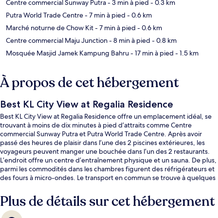
Centre commercial Sunway Putra
- 3 min à pied
- 0.3 km
Putra World Trade Centre
- 7 min à pied
- 0.6 km
Marché noturne de Chow Kit
- 7 min à pied
- 0.6 km
Centre commercial Maju Junction
- 8 min à pied
- 0.8 km
Mosquée Masjid Jamek Kampung Bahru
- 17 min à pied
- 1.5 km
À propos de cet hébergement
Best KL City View at Regalia Residence
Best KL City View at Regalia Residence offre un emplacement idéal, se
trouvant à moins de dix minutes à pied d’attraits comme Centre
commercial Sunway Putra et Putra World Trade Centre. Après avoir
passé des heures de plaisir dans l’une des 2 piscines extérieures, les
voyageurs peuvent manger une bouchée dans l’un des 2 restaurants.
L’endroit offre un centre d’entraînement physique et un sauna. De plus,
parmi les commodités dans les chambres figurent des réfrigérateurs et
des fours à micro-ondes. Le transport en commun se trouve à quelques
minutes de marche : Arrêt Putra KTM Komuter se trouve à 4 minutes et
Arrêt PWTC est à 7 minutes.
Plus de détails sur cet hébergement