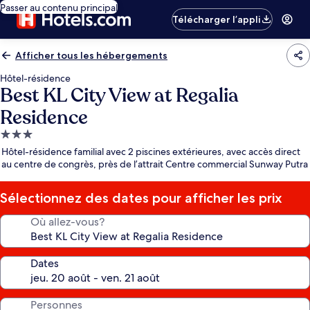
Passer au contenu principal
Télécharger l’appli
Afficher tous les hébergements
Hôtel-résidence
Best KL City View at Regalia
Residence
Hébergement
3.0 étoiles
Hôtel-résidence familial avec 2 piscines extérieures, avec accès direct
au centre de congrès, près de l’attrait Centre commercial Sunway Putra
Sélectionnez des dates pour afficher les prix
Où allez-vous?
Dates
Personnes