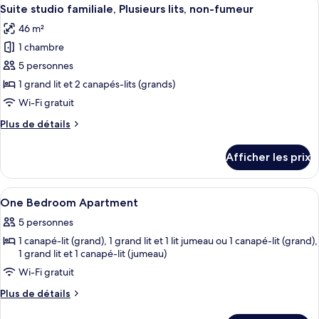
Afficher
non-
4
base,
Suite studio familiale, Plusieurs lits, non-fumeur
toutes
fumeur
non-
46 m²
fumeur
les
1 chambre
photos
pour
5 personnes
ce
1 grand lit et 2 canapés-lits (grands)
type
Wi-Fi gratuit
de
Plus
Plus de détails
chambre :
de
Suite
détails
Afficher les prix
pour
studio
Suite
familiale,
studio
Afficher
Bureau, fer et planche à repasser, accès
Plusieurs
3
familiale,
One Bedroom Apartment
toutes
lits,
Plusieurs
5 personnes
lits,
les
non-
non-
1 canapé-lit (grand), 1 grand lit et 1 lit jumeau ou 1 canapé-lit (grand),
photos
fumeur
fumeur
1 grand lit et 1 canapé-lit (jumeau)
pour
Wi-Fi gratuit
ce
type
Plus
Plus de détails
de
de
détails