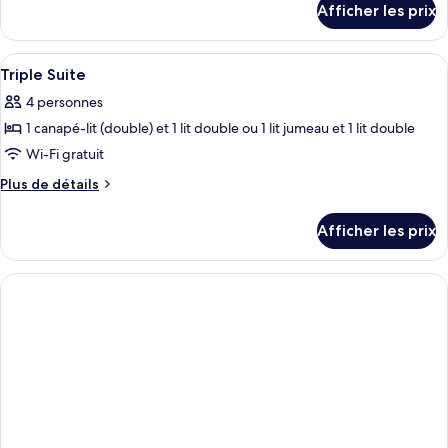
chambre :
Afficher les prix
pour
One
One
Bedroom
Bedroom
Afficher
Bureau, fer et planche à repasser, accès
2
Apartment
Triple Suite
Apartment
toutes
4 personnes
les
1 canapé-lit (double) et 1 lit double ou 1 lit jumeau et 1 lit double
photos
pour
Wi-Fi gratuit
ce
Plus
Plus de détails
type
de
détails
de
Afficher les prix
pour
chambre :
Triple
Triple
Suite
Suite