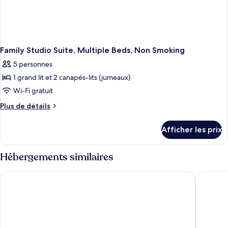
Family Studio Suite, Multiple Beds, Non Smoking
5 personnes
1 grand lit et 2 canapés-lits (jumeaux)
Wi-Fi gratuit
Plus
Plus de détails
de
détails
Afficher les prix
pour
Family
Studio
Hébergements similaires
Suite,
Multiple
Regalia Residence The Sky Pool Suite
KL Sentra
Beds,
Non
Smoking