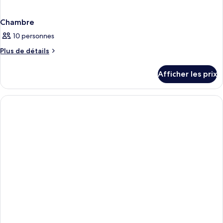
Chambre
10 personnes
Plus
Plus de détails
de
détails
Afficher les prix
pour
Chambre