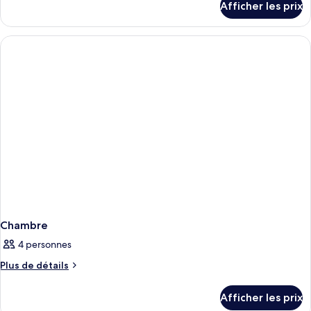
Afficher les prix
pour
Chambre
Chambre
4 personnes
Plus
Plus de détails
de
détails
Afficher les prix
pour