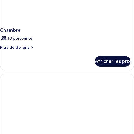
Chambre
10 personnes
Plus
Plus de détails
de
détails
Afficher les prix
pour
Chambre