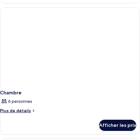
Chambre
Chambre
6 personnes
Plus
Plus de détails
de
détails
Afficher les prix
pour
Chambre