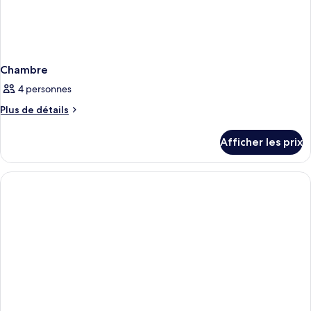
Chambre
4 personnes
Plus
Plus de détails
de
détails
Afficher les prix
pour
Chambre