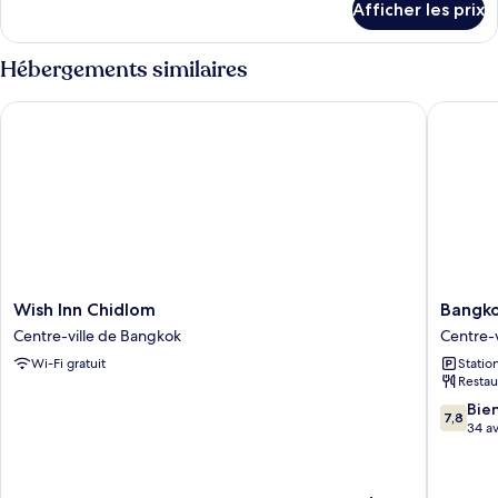
Afficher les prix
pour
Chambre
Hébergements similaires
Wish Inn Chidlom
Bangkok 
Wish
Bangko
Wish Inn Chidlom
Bangko
Inn
City
Centre-ville de Bangkok
Centre-
Chidlom
Suite
Wi-Fi gratuit
Statio
Centre-
Centre-
Restau
ville
ville
de
de
7.8
Bie
7,8
Bangkok
Bangko
sur
34 av
10,
Bien,
34 avis