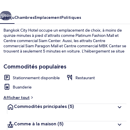
City
Hotel
cédent
Suivant
50+
Aperçu
Chambres
Emplacement
Politiques
Bangkok City Hotel occupe un emplacement de choix, à moins de
quinze minutes à pied d’attraits comme Platinum Fashion Mall et
Centre commercial Siam Center. Aussi, les attraits Centre
commercial Siam Paragon Mall et Centre commercial MBK Center se
trouvent à seulement 5 minutes en voiture. L’hébergement se situe
à quelques minutes de marche du transport en commun : Station de
métro Ratchathewi se trouve à 6 minutes et Station de BTS Phaya
Commodités populaires
Thai est à 9 minutes.
Stationnement disponible
Restaurant
Vue depuis l’hébergement
Buanderie
Afficher tout
Commodités principales
(5)
Comme à la maison
(5)