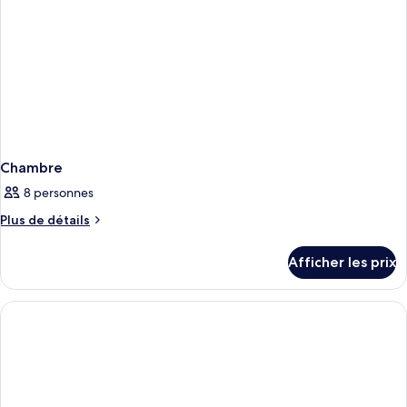
Chambre
8 personnes
Plus
Plus de détails
de
détails
Afficher les prix
pour
Chambre