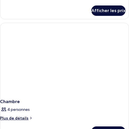
de
détails
Afficher les prix
pour
Chambre
Chambre
4 personnes
Plus
Plus de détails
de
détails