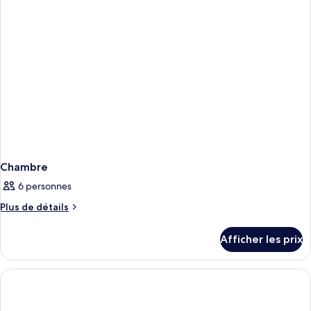
Chambre
6 personnes
Plus
Plus de détails
de
détails
Afficher les prix
pour
Chambre