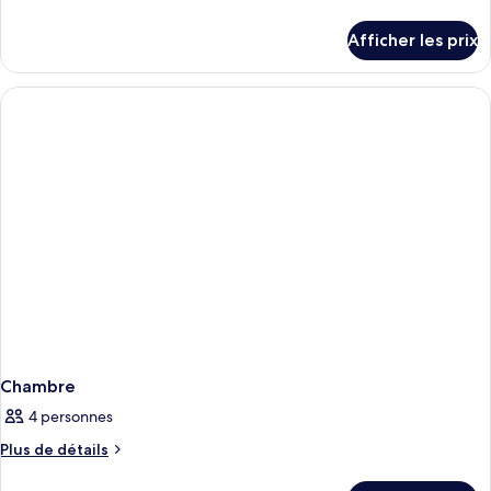
de
détails
Afficher les prix
pour
Chambre
Chambre
4 personnes
Plus
Plus de détails
de
détails