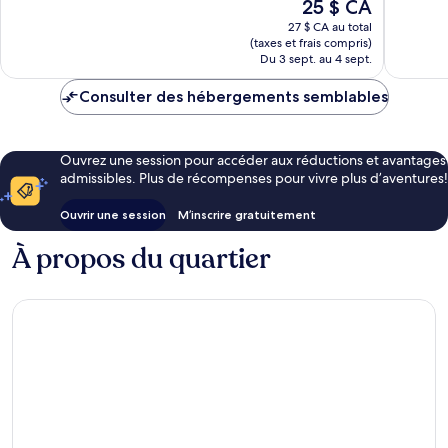
Le
25 $ CA
prix
27 $ CA au total
est
(taxes et frais compris)
de
Du 3 sept. au 4 sept.
25 $ CA
Consulter des hébergements semblables
Ouvrez une session pour accéder aux réductions et avantages
admissibles. Plus de récompenses pour vivre plus d’aventures!
Ouvrir une session
M’inscrire gratuitement
À propos du quartier