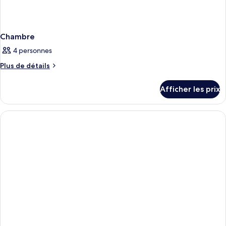
Chambre
4 personnes
Plus
Plus de détails
de
détails
Afficher les prix
pour
Chambre