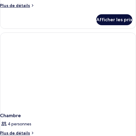
Plus
Plus de détails
de
détails
Afficher les prix
pour
Chambre
Chambre
4 personnes
Plus
Plus de détails