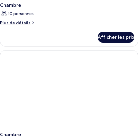
Chambre
10 personnes
Plus
Plus de détails
de
détails
Afficher les prix
pour
Chambre
Chambre