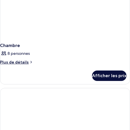
Chambre
8 personnes
Plus
Plus de détails
de
détails
Afficher les prix
pour
Chambre