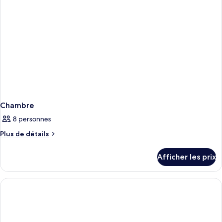
Chambre
8 personnes
Plus
Plus de détails
de
détails
Afficher les prix
pour
Chambre