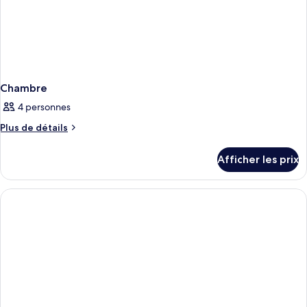
Chambre
4 personnes
Plus
Plus de détails
de
détails
Afficher les prix
pour
Chambre