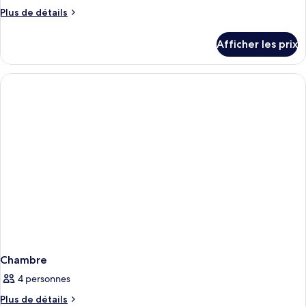
Plus
Plus de détails
de
détails
Afficher les prix
pour
Chambre
Chambre
4 personnes
Plus
Plus de détails