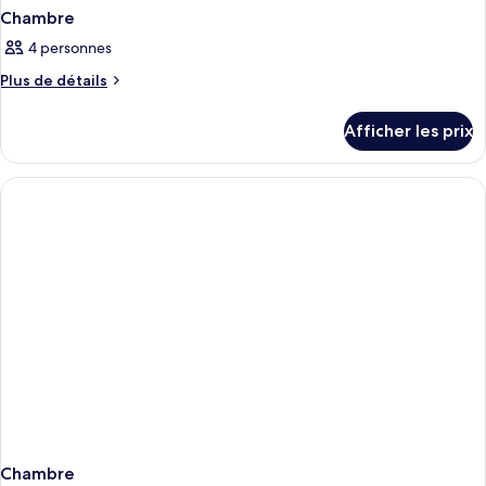
Chambre
4 personnes
Plus
Plus de détails
de
détails
Afficher les prix
pour
Chambre
Chambre