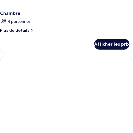
Chambre
4 personnes
Plus
Plus de détails
de
détails
Afficher les prix
pour
Chambre