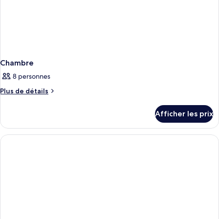
Chambre
8 personnes
Plus
Plus de détails
de
détails
Afficher les prix
pour
Chambre