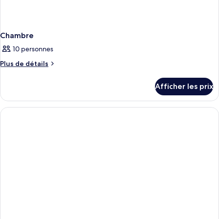
Chambre
10 personnes
Plus
Plus de détails
de
détails
Afficher les prix
pour
Chambre