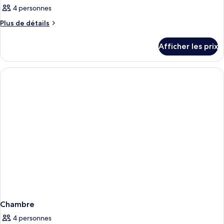
4 personnes
Plus
Plus de détails
de
détails
Afficher les prix
pour
Chambre
Chambre
4 personnes