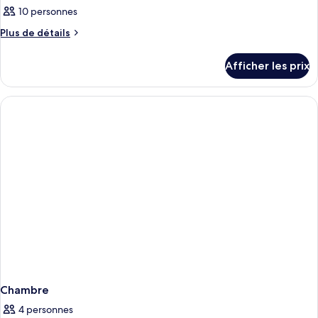
10 personnes
Plus
Plus de détails
de
détails
Afficher les prix
pour
Chambre
Chambre
4 personnes