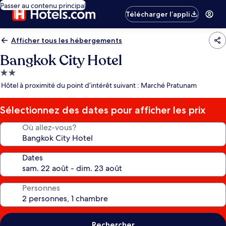
Passer au contenu principal
Télécharger l’appli
Afficher tous les hébergements
Bangkok City Hotel
Hébergement
2.0 étoiles
Hôtel à proximité du point d’intérêt suivant : Marché Pratunam
Sélectionnez des dates pour afficher les prix
Où allez-vous?
Dates
Personnes
Rechercher