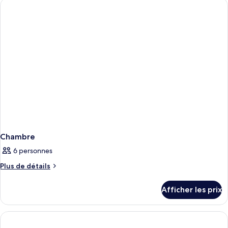
Chambre
6 personnes
Plus
Plus de détails
de
détails
Afficher les prix
pour
Chambre