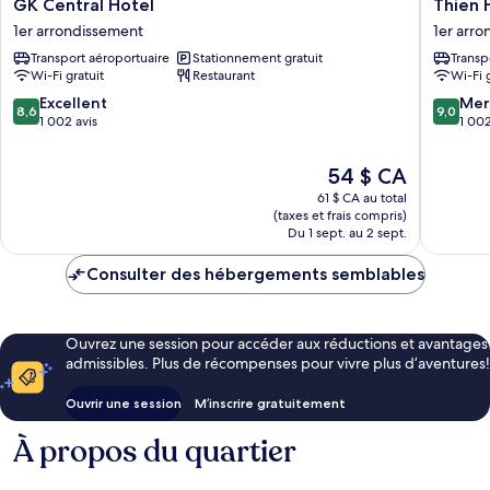
GK
Thien
GK Central Hotel
Thien 
Central
Hai
1er arrondissement
1er arr
Hotel
Hotel
Transport aéroportuaire
Stationnement gratuit
Transp
1er
1er
Wi-Fi gratuit
Restaurant
Wi-Fi 
arrondissement
arrondi
8.6
9.0
Excellent
Mer
8,6
9,0
sur
sur
1 002 avis
1 002
10,
10,
Excellent,
Merveill
Le
54 $ CA
1 002 avis
1 002 av
prix
61 $ CA au total
est
(taxes et frais compris)
de
Du 1 sept. au 2 sept.
54 $ CA
Consulter des hébergements semblables
Ouvrez une session pour accéder aux réductions et avantages
admissibles. Plus de récompenses pour vivre plus d’aventures!
Ouvrir une session
M’inscrire gratuitement
À propos du quartier