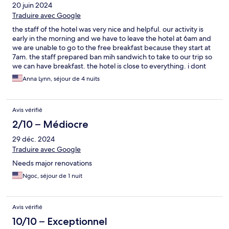
20 juin 2024
Traduire avec Google
the staff of the hotel was very nice and helpful. our activity is
early in the morning and we have to leave the hotel at 6am and
we are unable to go to the free breakfast because they start at
7am. the staff prepared ban mih sandwich to take to our trip so
we can have breakfast. the hotel is close to everything. i dont
mind staying in the hotel again
Anna Lynn, séjour de 4 nuits
Avis vérifié
2/10 – Médiocre
29 déc. 2024
Traduire avec Google
Needs major renovations
Ngoc, séjour de 1 nuit
Avis vérifié
10/10 – Exceptionnel