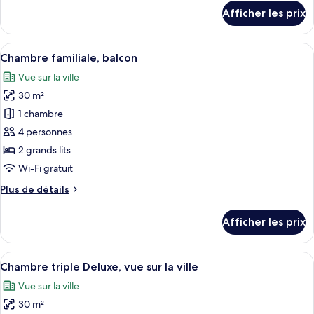
Deluxe
détails
Afficher les prix
avec
pour
Chambre
lits
Deluxe
Afficher
Une chambre d’hôtel avec deux lits, un
jumeaux
6
avec
Chambre familiale, balcon
toutes
lits
Vue sur la ville
jumeaux
les
30 m²
photos
pour
1 chambre
ce
4 personnes
type
2 grands lits
de
Wi-Fi gratuit
chambre :
Plus
Plus de détails
Chambre
de
familiale,
détails
Afficher les prix
balcon
pour
Chambre
familiale,
Afficher
Une chambre d’hôtel avec un lit, un bu
5
balcon
Chambre triple Deluxe, vue sur la ville
toutes
Vue sur la ville
les
30 m²
photos