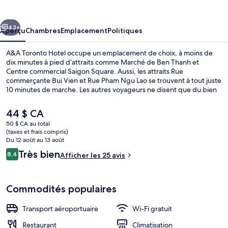
Toronto
Hotel
cédent
Suivant
43+
Aperçu
Chambres
Emplacement
Politiques
A&A Toronto Hotel occupe un emplacement de choix, à moins de
dix minutes à pied d’attraits comme Marché de Ben Thanh et
Centre commercial Saigon Square. Aussi, les attraits Rue
commerçante Bui Vien et Rue Pham Ngu Lao se trouvent à tout juste
10 minutes de marche. Les autres voyageurs ne disent que du bien
en ce qui concerne l’état général de l’hébergement.
L’hébergement se situe à quelques minutes de marche du transport
Le
44 $ CA
en commun : Ben Thanh Station se trouve à 2 minutes et Opera
prix
50 $ CA au total
House Station est à 10 minutes.
actuel
(taxes et frais compris)
Hall
est
Du 12 août au 13 août
de 44 $ CA
Avis
Très bien
8,4
Afficher les 25 avis
8,4 sur 10 –
Commodités populaires
Transport aéroportuaire
Wi-Fi gratuit
Restaurant
Climatisation