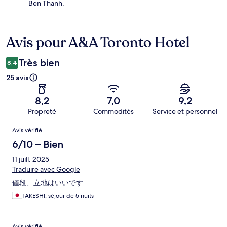
Ben Thanh.
Avis pour A&A Toronto Hotel
Avis
Très bien
8,4
25 avis
8,2
7,0
9,2
Propreté
Commodités
Service et personnel
Avis
Avis vérifié
6/10 – Bien
11 juill. 2025
Traduire avec Google
値段、立地はいいです
TAKESHI, séjour de 5 nuits
Avis vérifié