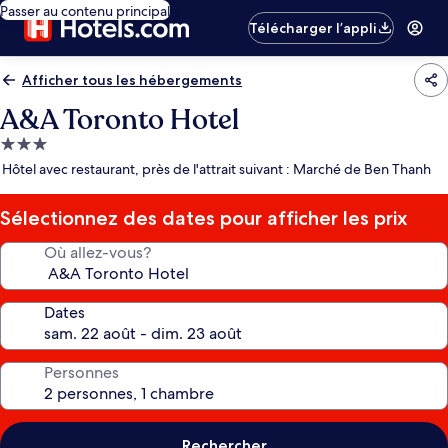
Passer au contenu principal
Télécharger l’appli
Afficher tous les hébergements
A&A Toronto Hotel
Hébergement
3.0 étoiles
Hôtel avec restaurant, près de l'attrait suivant : Marché de Ben Thanh
Sélectionnez des dates pour afficher les prix
Où allez-vous?
Dates
Personnes
Rechercher