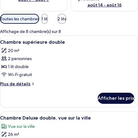
août 14 - août 16
Filtres
Toutes les chambres
1 lit
2 lits
disponibles
pour
Affichage de 8 chambre(s) sur 8
les
Afficher
Une chambre d’hôtel avec un grand lit,
6
Chambre supérieure double
chambres
toutes
20 m²
les
2 personnes
photos
pour
1 lit double
ce
Wi-Fi gratuit
type
Plus
Plus de détails
de
de
chambre :
détails
Afficher les prix
pour
Chambre
Chambre
supérieure
supérieure
Afficher
Chambre Deluxe double, vue sur la vill
double
6
double
Chambre Deluxe double, vue sur la ville
toutes
Vue sur la ville
les
26 m²
photos