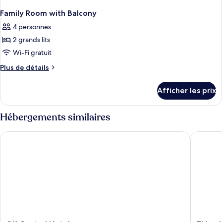
Family Room with Balcony
4 personnes
2 grands lits
Wi-Fi gratuit
Plus
Plus de détails
de
détails
Afficher les prix
pour
Family
Room
Hébergements similaires
with
Balcony
GK Central Hotel
Thien Ha