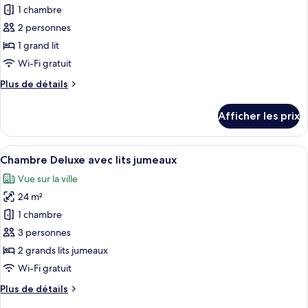
pour
1 chambre
ce
2 personnes
type
1 grand lit
de
Wi-Fi gratuit
chambre :
Plus
Plus de détails
Chambre
de
Deluxe
détails
Afficher les prix
double,
pour
Chambre
vue
Deluxe
Afficher
Une chambre d’hôtel avec deux lits sim
sur
5
double,
Chambre Deluxe avec lits jumeaux
toutes
la
vue
Vue sur la ville
sur
les
ville
la
24 m²
photos
ville
pour
1 chambre
ce
3 personnes
type
2 grands lits jumeaux
de
Wi-Fi gratuit
chambre :
Plus
Plus de détails
Chambre
de