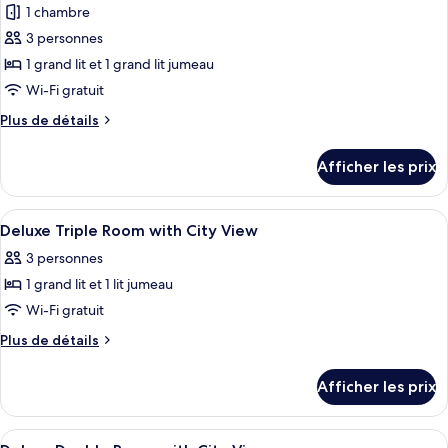
pour
1 chambre
ce
3 personnes
type
1 grand lit et 1 grand lit jumeau
de
Wi-Fi gratuit
chambre :
Plus
Plus de détails
Chambre
de
triple
détails
Afficher les prix
Deluxe,
pour
Chambre
vue
triple
Afficher
Minibar, coffre-fort, bureau, rideaux
sur
2
Deluxe,
Deluxe Triple Room with City View
toutes
la
vue
3 personnes
sur
les
ville
la
1 grand lit et 1 lit jumeau
photos
ville
pour
Wi-Fi gratuit
ce
Plus
Plus de détails
type
de
détails
de
Afficher les prix
pour
chambre :
Deluxe
Deluxe
Triple
Afficher
Minibar, coffre-fort, bureau, rideaux
2
Room