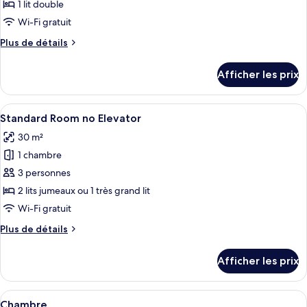
ce
1 lit double
type
Wi-Fi gratuit
de
Plus
Plus de détails
chambre :
de
Premier
détails
Afficher les prix
pour
Junior
Premier
Suite
Junior
Afficher
Standard Room no Elevator | Literie de 
7
Suite
Standard Room no Elevator
toutes
30 m²
les
1 chambre
photos
pour
3 personnes
ce
2 lits jumeaux ou 1 très grand lit
type
Wi-Fi gratuit
de
Plus
Plus de détails
chambre :
de
Standard
détails
Afficher les prix
pour
Room
Standard
no
Room
Afficher
Une chambre d’hôtel avec deux lits, une
Elevator
10
no
Chambre