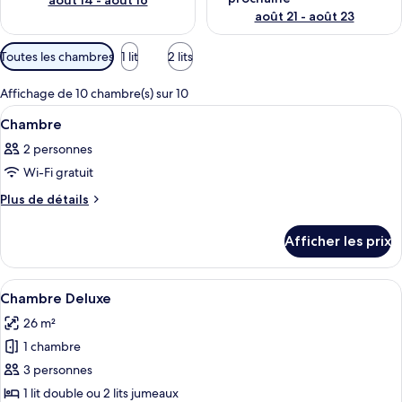
août 14 - août 16
août 21 - août 23
Filtres
Toutes les chambres
1 lit
2 lits
disponibles
pour
Affichage de 10 chambre(s) sur 10
les
Afficher
Une chambre d’hôtel avec deux lits, une
20
Chambre
chambres
toutes
2 personnes
les
Wi-Fi gratuit
photos
pour
Plus
Plus de détails
de
ce
détails
type
Afficher les prix
pour
de
Chambre
chambre :
Afficher
Une chambre d’hôtel équipée d’un lit, d
20
Chambre
Chambre Deluxe
toutes
26 m²
les
1 chambre
photos
pour
3 personnes
ce
1 lit double ou 2 lits jumeaux