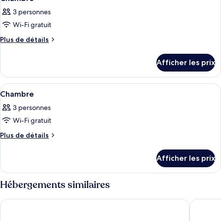
toutes
Elevator
3 personnes
les
Wi-Fi gratuit
photos
pour
Plus
Plus de détails
de
ce
détails
type
Afficher les prix
pour
de
Chambre
chambre :
Afficher
Une chambre d’hôtel avec un grand lit,
22
Chambre
Chambre
toutes
3 personnes
les
Wi-Fi gratuit
photos
pour
Plus
Plus de détails
de
ce
détails
type
Afficher les prix
pour
de
Chambre
chambre :
Hébergements similaires
Chambre
Oriole Residence
Siam Man