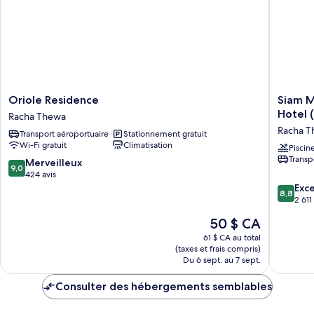
Oriole
Siam
Oriole Residence
Siam M
Residence
Mandari
Hotel 
Racha Thewa
Racha
Bangko
Racha 
Transport aéroportuaire
Stationnement gratuit
Thewa
Suvarna
Wi-Fi gratuit
Climatisation
Airport
Piscin
Transp
Hotel
9.0
Merveilleux
9,0
(Free
sur
424 avis
Shuttle)
10,
8.8
Exce
8,8
Racha
Merveilleux,
sur
2 611
Thewa
424 avis
10,
Le
50 $ CA
Excellen
prix
2 611 avi
61 $ CA au total
est
(taxes et frais compris)
de
Du 6 sept. au 7 sept.
50 $ CA
Consulter des hébergements semblables