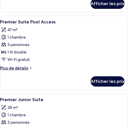
Chambre
détails
Afficher les prix
pour
Prestige,
Chambre
accès
Prestige,
Afficher
Une chambre d’hôtel avec un lit, deux
à
11
accès
Premier Suite Pool Access
toutes
la
à
47 m²
la
les
piscine
piscine
1 chambre
photos
pour
3 personnes
ce
1 lit double
type
Wi-Fi gratuit
de
Plus
Plus de détails
chambre :
de
Premier
détails
Afficher les prix
pour
Suite
Premier
Pool
Suite
Afficher
Une chambre d’hôtel comprenant un lit
Access
7
Pool
Premier Junior Suite
toutes
Access
38 m²
les
1 chambre
photos
pour
3 personnes