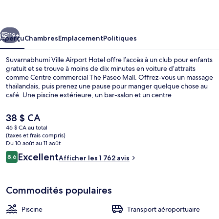
Ville
Airport
cédent
Suivant
Hotel
119+
Aperçu
Chambres
Emplacement
Politiques
Suvarnabhumi Ville Airport Hotel offre l’accès à un club pour enfants
gratuit et se trouve à moins de dix minutes en voiture d’attraits
comme Centre commercial The Paseo Mall. Offrez-vous un massage
thaïlandais, puis prenez une pause pour manger quelque chose au
café. Une piscine extérieure, un bar-salon et un centre
d’entraînement physique comptent parmi les autres points saillants.
Les autres voyageurs apprécient vraiment le personnel serviable et
Le
38 $ CA
les options de repas.
prix
46 $ CA au total
actuel
(taxes et frais compris)
Bar (sur place)
est
Du 10 août au 11 août
de 38 $ CA
Avis
Excellent
8,6
Afficher les 1 762 avis
8,6 sur 10 –
Commodités populaires
Piscine
Transport aéroportuaire