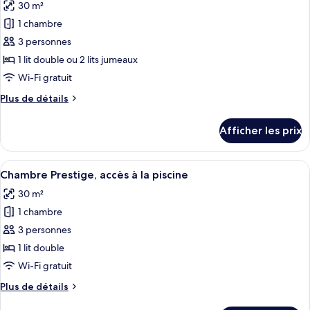
30 m²
les
1 chambre
photos
pour
3 personnes
ce
1 lit double ou 2 lits jumeaux
type
Wi-Fi gratuit
de
Plus
Plus de détails
chambre :
de
Chambre
détails
Afficher les prix
pour
exécutive,
Chambre
vue
exécutive,
Afficher
Une chambre d’hôtel avec un grand lit,
sur
11
vue
Chambre Prestige, accès à la piscine
toutes
la
sur
30 m²
la
les
piscine
piscine
1 chambre
photos
pour
3 personnes
ce
1 lit double
type
Wi-Fi gratuit
de
Plus
Plus de détails
chambre :
de