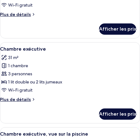
type
Wi-Fi gratuit
de
Plus
Plus de détails
chambre :
de
Chambre
détails
Afficher les prix
pour
Deluxe
Chambre
Deluxe
Afficher
Une chambre d’hôtel avec deux lits, une
14
Chambre exécutive
toutes
31 m²
les
1 chambre
photos
pour
3 personnes
ce
1 lit double ou 2 lits jumeaux
type
Wi-Fi gratuit
de
Plus
Plus de détails
chambre :
de
Chambre
détails
Afficher les prix
pour
exécutive
Chambre
exécutive
Afficher
Une chambre d’hôtel avec deux lits, u
10
Chambre exécutive, vue sur la piscine
toutes