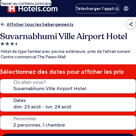
Passer au contenu principal
Télécharger l’appli
Afficher tous les hébergements
Suvarnabhumi Ville Airport Hotel
Hébergement
3.5 étoiles
Hôtel de type familial avec piscine extérieure, près de l'attrait suivant :
Centre commercial The Paseo Mall
Sélectionnez des dates pour afficher les prix
Où allez-vous?
Dates
Personnes