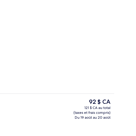
Bureau, système d’insonorisation, accè
Le
92 $ CA
prix
121 $ CA au total
actuel
(taxes et frais compris)
me d’insonorisation, accès au Wi-Fi (inclus)
Extérieur
est
Du 19 août au 20 août
de 92 $ CA