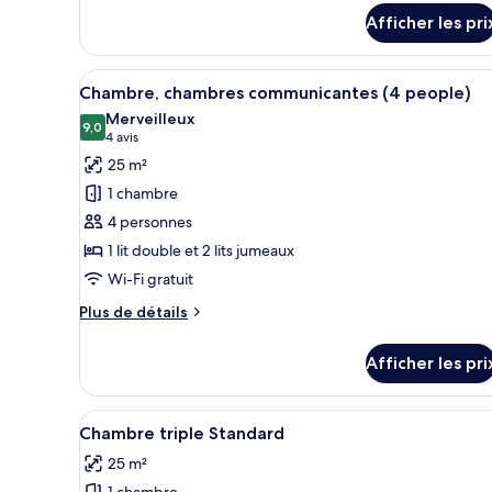
détails
double
Afficher les pri
pour
Chambre
Standard
Afficher
Une chambre d’hôtel moderne av
4
double
Chambre, chambres communicantes (4 people)
toutes
Merveilleux
les
9,0
9,0 sur 10
(4 avis)
4 avis
photos
25 m²
pour
1 chambre
ce
4 personnes
type
1 lit double et 2 lits jumeaux
de
Wi-Fi gratuit
chambre :
Chambre,
Plus
Plus de détails
chambres
de
détails
communicantes
Afficher les pri
pour
(4
Chambre,
people)
chambres
Afficher
Une chambre d’hôtel moderne av
4
communicantes
Chambre triple Standard
toutes
(4
25 m²
people)
les
1 chambre