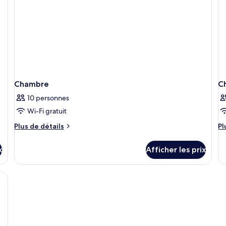
Chambre
C
10 personnes
Wi-Fi gratuit
Plus
Pl
Plus de détails
Pl
de
d
détails
dé
x
Afficher les prix
pour
po
Chambre
C