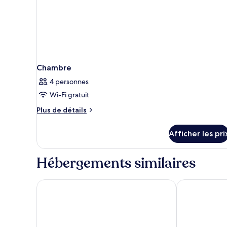
Chambre
4 personnes
Wi-Fi gratuit
Plus
Plus de détails
de
détails
Afficher les pri
pour
Chambre
Hébergements similaires
Warmthotel
Holiday Inn R