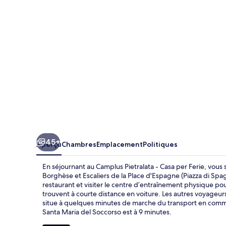
Pietralata
-
Casa
per
Ferie
45+
Aperçu
Chambres
Emplacement
Politiques
En séjournant au Camplus Pietralata - Casa per Ferie, vous 
Borghèse et Escaliers de la Place d'Espagne (Piazza di S
restaurant et visiter le centre d’entraînement physique pour 
trouvent à courte distance en voiture. Les autres voyageu
situe à quelques minutes de marche du transport en commun
Santa Maria del Soccorso est à 9 minutes.