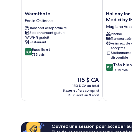
Warmthotel
Holiday
Warmthotel
Holiday Inn
Fonte
Inn
Medici by 
Fonte Ostiense
Ostiense
Rome-
Magliana Vecc
Transport aéroportuaire
Eur
Stationnement gratuit
Parco
Piscine
Wi-Fi gratuit
Transport aér
Dei
Restaurant
Animaux de
Medici
acceptés
8.8
Excellent
by
8,8
Stationneme
sur
783 avis
IHG
disponible
10,
Magliana
8.0
Très bien
Excellent,
Vecchia
8,0
sur
1 014 avis
783 avis
10,
Le
115 $ CA
Très
prix
bien,
150 $ CA au total
est
(taxes et frais compris)
1 014 avis
de
Du 8 août au 9 août
115 $ CA
Ouvrez une session pour accéder au