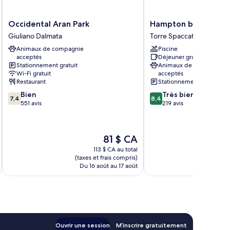
Occidental
Hampton
Occidental Aran Park
Hampton by Hilton 
Aran
by
Giuliano Dalmata
Torre Spaccata
Park
Hilton
Animaux de compagnie
Piscine
Giuliano
Rome
acceptés
Déjeuner gratuit
Dalmata
East
Stationnement gratuit
Animaux de compagnie
Torre
Wi-Fi gratuit
acceptés
Spaccata
Restaurant
Stationnement gratuit
7.4
8.4
Bien
Très bien
7,4
8,4
sur
sur
551 avis
219 avis
10,
10,
Bien,
Très
551 avis
bien,
Le
81 $ CA
219 avis
prix
113 $ CA au total
est
(taxes et frais compris)
(taxe
de
Du 16 août au 17 août
Du
81 $ CA
Ouvrir une session
M’inscrire gratuitement