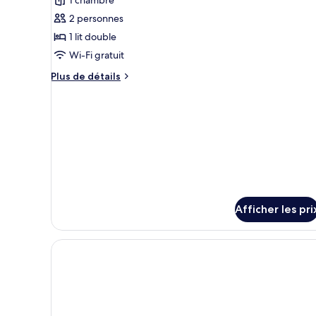
photos
pour
2 personnes
ce
1 lit double
type
Wi-Fi gratuit
de
Plus
Plus de détails
chambre :
de
Chambre
détails
pour
triple
Chambre
Standard
triple
Standard
Afficher les pri