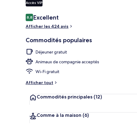
Accès VIP
Intérieur de l
Avis
Excellent
8,8
8,8 sur 10 –
Afficher les 424 avis
Commodités populaires
Déjeuner gratuit
Animaux de compagnie acceptés
Wi-Fi gratuit
Afficher tout
Commodités principales
(12)
Comme à la maison
(6)