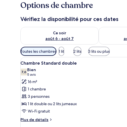
Options de chambre
Vérifiez la disponibilité pour ces dates
Vérifier la disponibilité pour ce soir août 6 - août 7
Vérifier la di
Ce soir
août 6 - août 7
a
Filtres
Toutes les chambres
1 lit
2 lits
3 lits ou plus
disponibles
Afficher
Un lit bien fait, avec du linge
pour
5
Chambre Standard double
toutes
les
Bien
les
7,6
chambres
7,6 sur 10
(5 avis)
5 avis
photos
16 m²
pour
1 chambre
ce
3 personnes
type
1 lit double ou 2 lits jumeaux
de
Wi-Fi gratuit
chambre :
Chambre
Plus
Plus de détails
Standard
de