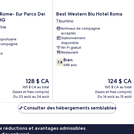
Best
 Rome- Eur Parco Dei
Best Western Blu Hotel Roma
Western
IHG
Tiburtino
Blu
hia
Animaux de compagnie
Hotel
acceptés
Roma
Stationnement
oportuaire
Tiburtino
disponible
 compagnie
Wi-Fi gratuit
Restaurant
nt
7.8
Bien
7,8
sur
648 avis
10,
Bien,
Le
Le
128 $ CA
124 $ CA
648 avis
prix
prix
165 $ CA au total
160 $ CA au total
est
est
(taxes et frais compris)
(taxes et frais compris)
de
de
Du 23 août au 24 août
Du 14 août au 15 août
128 $ CA
124 $ CA
Consulter des hébergements semblables
x réductions et avantages admissibles.