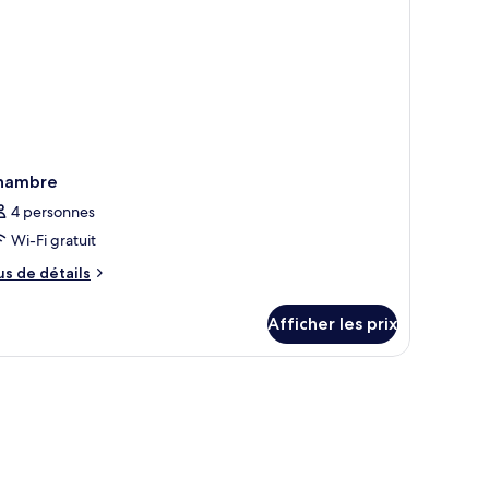
hambre
4 personnes
Wi-Fi gratuit
us
us de détails
e
tails
Afficher les prix
ur
hambre