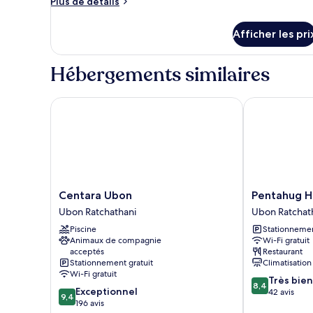
Plus
Plus de détails
type
de
détails
de
Afficher les pri
pour
chambre :
Deluxe
Deluxe
Twin
Hébergements similaires
Twin
Room
Room
Centara Ubon
Pentahug Hot
Centara
Pentahug
Centara Ubon
Pentahug H
Ubon
Hotel
Ubon Ratchathani
Ubon Ratchat
Ubon
Ubon
Piscine
Stationnemen
Ratchathani
Ratchathani
Animaux de compagnie
Wi-Fi gratuit
acceptés
Restaurant
Stationnement gratuit
Climatisation
Wi-Fi gratuit
8.4
Très bien
8,4
9.4
Exceptionnel
sur
42 avis
9,4
sur
196 avis
10,