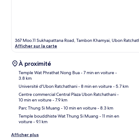
367 Moo.11 Sukhapattana Road, Tambon Khamyai, Ubon Ratchat
Afficher sur la carte
À proximité
Temple Wat Phrathat Nong Bua
- 7 min en voiture
-
3.8 km
Université d'Ubon Ratchathani
- 8 min en voiture
- 5.7 km
Car
Centre commercial Central Plaza Ubon Ratchathani
-
10 min en voiture
- 7.9 km
Parc Thung Si Muang
- 10 min en voiture
- 8.3 km
Temple bouddhiste Wat Thung Si Muang
- 11 min en
voiture
- 9.1 km
Afficher plus