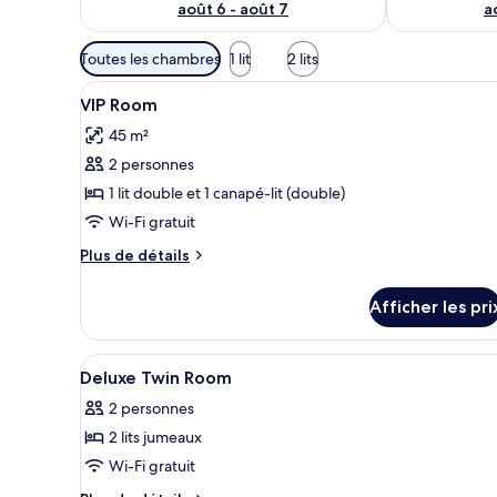
août 6 - août 7
a
Filtres
Toutes les chambres
1 lit
2 lits
disponibles
Afficher
VIP Room | Bureau, accès au Wi-
pour
8
VIP Room
toutes
les
45 m²
les
chambres
2 personnes
photos
pour
1 lit double et 1 canapé-lit (double)
ce
Wi-Fi gratuit
type
Plus
Plus de détails
de
de
chambre :
détails
Afficher les pri
pour
VIP
VIP
Room
Room
Afficher
Une chambre d’hôtel avec deux l
9
Deluxe Twin Room
toutes
2 personnes
les
2 lits jumeaux
photos
pour
Wi-Fi gratuit
ce