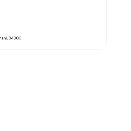
hani, 34000
te