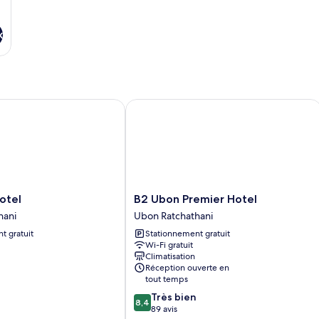
x
el
B2 Ubon Premier Hotel
B2
otel
B2 Ubon Premier Hotel
Ubon
hani
Ubon Ratchathani
Premier
t gratuit
Stationnement gratuit
Hotel
Wi-Fi gratuit
Ubon
Climatisation
Ratchathani
Réception ouverte en
tout temps
8.4
Très bien
8,4
sur
89 avis