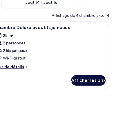
août 14 - août 16
Affichage de 4 chambre(s) sur 4
table de chevet et un bureau avec un ordinateur.
fficher
Chambre Deluxe avec lits jumeaux | Bureau, ac
8
hambre Deluxe avec lits jumeaux
outes
28 m²
s
2 personnes
hotos
our
2 lits jumeaux
e
Wi-Fi gratuit
ype
us
us de détails
e
e
hambre :
tails
Afficher les prix
ur
hambre
hambre
eluxe
luxe
vec
ec
s
ts
meaux
umeaux