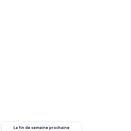
n de semaine août 7 - août 9
Vérifier la disponibilité pour la fin de semaine prochaine août 
La fin de semaine prochaine