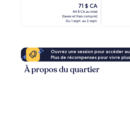
10,
Très
Le
71 $ CA
Exceptionnel,
bien,
prix
196 avis
84 $ CA au total
42 avis
est
(taxes et frais compris)
de
Du 1 sept. au 2 sept.
71 $ CA
Ouvrez une session pour accéder au
Plus de récompenses pour vivre plus
À propos du quartier