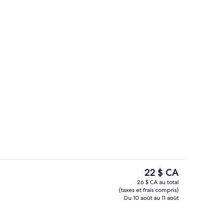
t libre-service
Hall
Le
22 $ CA
prix
26 $ CA au total
actuel
(taxes et frais compris)
Façade de l’hébergement – soirée/nuit
VIP Room | Commodité de la chambr
est
Du 10 août au 11 août
de 22 $ CA