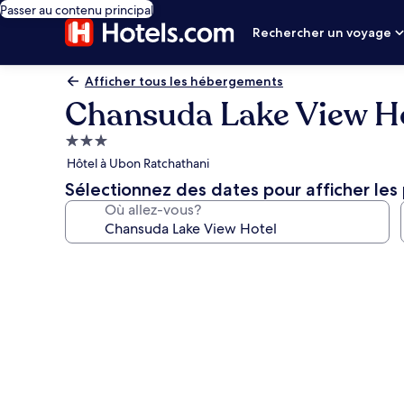
Passer au contenu principal
Rechercher un voyage
Afficher tous les hébergements
Chansuda Lake View H
Hébergement
3.0 étoiles
Hôtel à Ubon Ratchathani
Sélectionnez des dates pour afficher les 
Où allez-vous?
Galerie
de
photos
de
l’hébergement
Chansuda