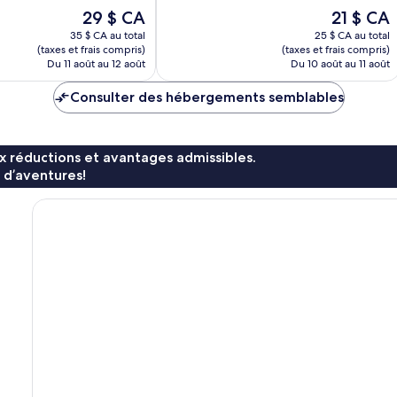
10,
Le
Le
29 $ CA
21 $ CA
Très
prix
prix
bien,
35 $ CA au total
25 $ CA au total
est
est
(taxes et frais compris)
(taxes et frais compris)
89 avis
de
de
Du 11 août au 12 août
Du 10 août au 11 août
29 $ CA
21 $ CA
Consulter des hébergements semblables
x réductions et avantages admissibles.
 d’aventures!