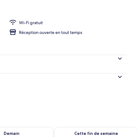
e avec lits jumeaux | Bureau, accès au Wi-Fi (inclus)
Wi-Fi gratuit
Réception ouverte en tout temps
sponibilité pour demain août 7 - août 8
Vérifier la disponibilité pour cette fi
Demain
Cette fin de semaine