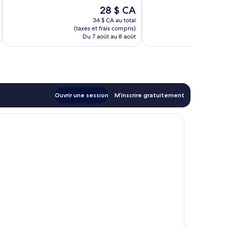
Merveilleux,
Merveilleux,
Le
28 $ CA
117 avis
103 avis
prix
34 $ CA au total
est
(taxes et frais compris)
(taxe
de
Du 7 août au 8 août
Du
28 $ CA
Ouvrir une session
M’inscrire gratuitement