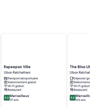
Rapeepan Ville
The Bliss Ubon
Rapeepan
The
Rapeepan Ville
The Bliss Ubon
Ville
Bliss
Ubon Ratchathani
Ubon Ratchathani
Ubon
Ubon
Transport aéroportuaire
Déjeuner gratuit
Ratchathani
Ubon
Stationnement gratuit
Stationnement gratuit
Ratchathani
Wi-Fi gratuit
Wi-Fi gratuit
Restaurant
Restaurant
9.2
9.0
Merveilleux
Merveilleux
9,2
9,0
sur
sur
117 avis
103 avis
10,
10,