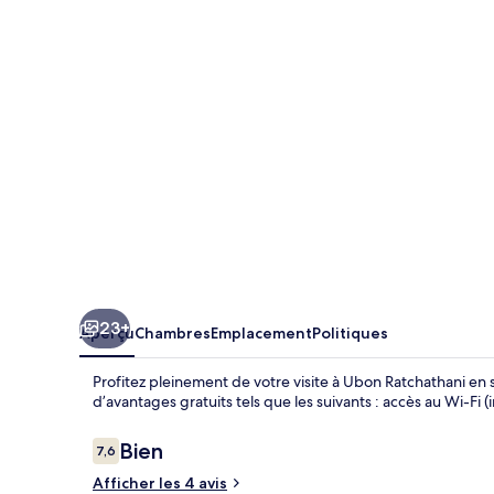
Lake
View
Hotel
23+
Aperçu
Chambres
Emplacement
Politiques
Profitez pleinement de votre visite à Ubon Ratchathani en
d’avantages gratuits tels que les suivants : accès au Wi-Fi 
Avis
Bien
7,6
7,6 sur 10 –
Afficher les 4 avis