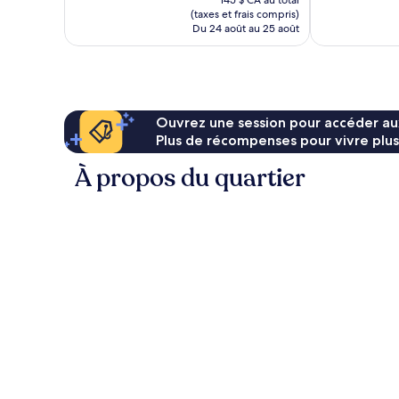
145 $ CA au total
est
(taxes et frais compris)
de
Du 24 août au 25 août
125 $ CA
Ouvrez une session pour accéder au
Plus de récompenses pour vivre plus
À propos du quartier