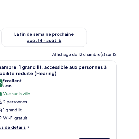
n de semaine août 7 - août 9
Vérifier la disponibilité pour la fin de semaine prochaine août 
La fin de semaine prochaine
août 14 - août 16
Affichage de 12 chambre(s) sur 12
 lit, une porte coulissante, une armoire en bois et une petite table de che
fficher
Une chambre à coucher moderne avec une grand
6
ambre, 1 grand lit, accessible aux personnes à
outes
bilité réduite (Hearing)
s
Excellent
6
hotos
8,6 sur 10
(7 avis)
7 avis
our
Vue sur la ville
e
2 personnes
ype
1 grand lit
e
Wi-Fi gratuit
hambre :
us
hambre,
us de détails
e
tails