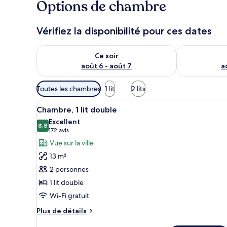
Options de chambre
Vérifiez la disponibilité pour ces dates
Vérifier la disponibilité pour ce soir août 6 - août 7
Vérifier la di
Ce soir
août 6 - août 7
a
Filtres
Toutes les chambres
1 lit
2 lits
disponibles
Afficher
Une chambre moderne avec une 
pour
9
Chambre, 1 lit double
toutes
les
Excellent
les
8,8
chambres
8,8 sur 10
(172 avis)
172 avis
photos
Vue sur la ville
pour
13 m²
ce
2 personnes
type
1 lit double
de
Wi-Fi gratuit
chambre :
Chambre,
Plus
Plus de détails
1
de