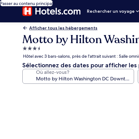
Passer au contenu principal
Rechercher un voyage
Afficher tous les hébergements
Motto by Hilton Wash
Hébergement
3.5 étoiles
Hôtel avec 3 bars-salons, près de l'attrait suivant : Salle om
Sélectionnez des dates pour afficher les 
Où allez-vous?
Galerie
de
photos
de
l’hébergement
Motto