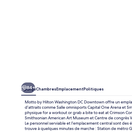
by
Hilton
Washington
DC
Downtown
84+
Aperçu
Chambres
Emplacement
Politiques
Motto by Hilton Washington DC Downtown offre un emplac
d’attraits comme Salle omnisports Capital One Arena et Smi
physique for a workout or grab a bite to eat at Crimson Com
Smithsonian American Art Museum et Centre de congrès Wa
Le personnel serviable et l’emplacement central sont des 
trouve à quelques minutes de marche : Station de métro Ga