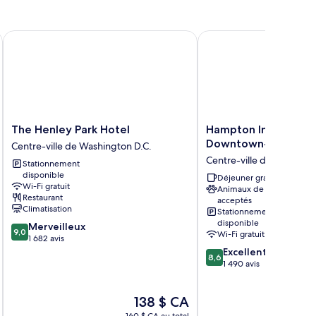
3x3
meaux
hower)
x3
ower)
The Henley Park Hotel
Hampton Inn Washing
The
Hampton
The Henley Park Hotel
Hampton Inn Washin
Henley
Inn
Downtown-Conventi
Centre-ville de Washington D.C.
Park
Washington-
Centre-ville de Washingt
Stationnement
Hotel
Downtown-
disponible
Centre-
Convention
Déjeuner gratuit
Wi-Fi gratuit
Animaux de compagnie
ville
Center
Restaurant
acceptés
de
Centre-
Climatisation
Stationnement
Washington
ville
disponible
9.0
Merveilleux
D.C.
de
9,0
Wi-Fi gratuit
sur
1 682 avis
Washington
10,
8.6
Excellent
D.C.
8,6
Merveilleux,
sur
1 490 avis
1 682 avis
10,
Excellent,
Le
138 $ CA
1 490 avis
prix