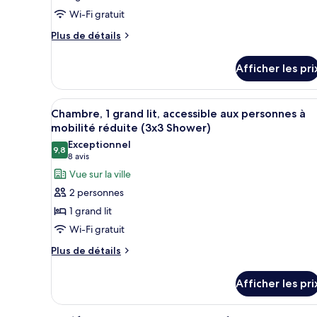
personnes
mobilité
pour
Wi-Fi gratuit
à
réduite
mobilité
ce
Plus
Plus de détails
(Roll-
réduite
type
de
(Roll-
In
détails
de
In
Afficher les pri
Shower)
pour
Shower)
chambre :
Room,
Room,
1
Afficher
Coffre-fort pour ordinateur p
5
1
Queen
Chambre, 1 grand lit, accessible aux personnes à
toutes
Bed,
Queen
mobilité réduite (3x3 Shower)
Accessible
les
Bed,
Exceptionnel
(Roll-
9,8
photos
9,8 sur 10
(8 avis)
8 avis
Accessible
In
pour
Vue sur la ville
Shower)
(Roll-
ce
In
2 personnes
type
Shower)
1 grand lit
de
Wi-Fi gratuit
chambre :
Plus
Chambre,
Plus de détails
de
1
détails
grand
Afficher les pri
pour
lit,
Chambre,
1