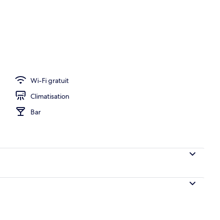
 bar sur le toit, bar à cocktail
Wi-Fi gratuit
Climatisation
Bar