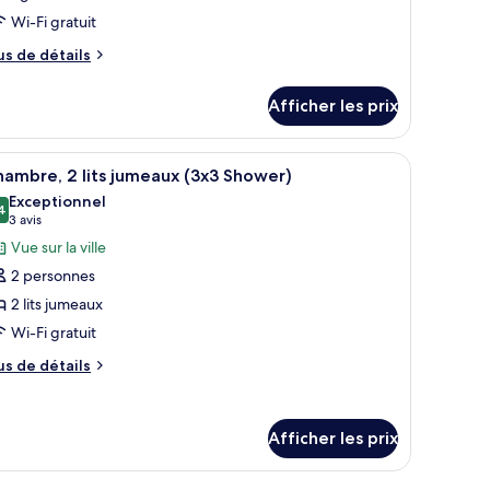
our
Wi-Fi gratuit
e
us
us de détails
ype
e
tails
e
Afficher les prix
ur
hambre :
om,
oom,
re, un lavabo blanc avec un pare-éclaboussures jaune, et un miroir au-dessus
fficher
Une chambre d’hôtel moderne équipée d’un lit s
6
ueen
ambre, 2 lits jumeaux (3x3 Shower)
outes
d,
ueen
Exceptionnel
cessible
s
4
9,4 sur 10
(3 avis)
3 avis
ed,
x3
hotos
ccessible
Vue sur la ville
ower)
our
3x3
2 personnes
e
hower)
2 lits jumeaux
ype
Wi-Fi gratuit
e
hambre :
us
us de détails
e
hambre,
tails
ur
ts
Afficher les prix
ambre,
umeaux
s