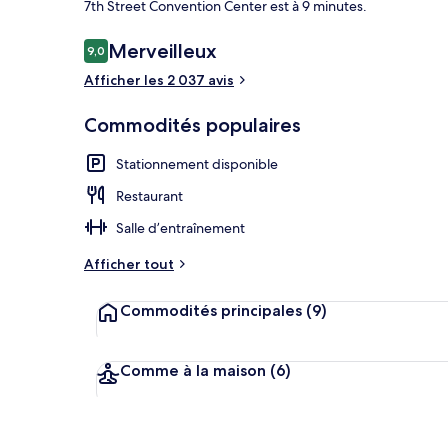
7th Street Convention Center est à 9 minutes.
Avis
Merveilleux
9,0
9,0 sur 10 –
3 bars-salons,
Afficher les 2 037 avis
Commodités populaires
Stationnement disponible
Restaurant
Salle d’entraînement
Afficher tout
Commodités principales
(9)
Comme à la maison
(6)