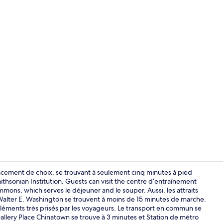
Vidéo de cr
ement de choix, se trouvant à seulement cinq minutes à pied
thsonian Institution. Guests can visit the centre d’entraînement
mons, which serves le déjeuner and le souper. Aussi, les attraits
lter E. Washington se trouvent à moins de 15 minutes de marche.
éléments très prisés par les voyageurs. Le transport en commun se
llery Place Chinatown se trouve à 3 minutes et Station de métro