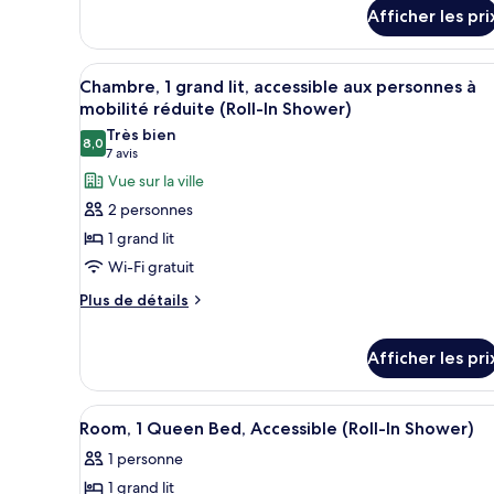
détails
lit
Afficher les pri
pour
double
Chambre,
1
Afficher
Une chambre d’hôtel avec un g
5
lit
Chambre, 1 grand lit, accessible aux personnes à
toutes
double
mobilité réduite (Roll-In Shower)
les
Très bien
8,0
photos
8,0 sur 10
(7 avis)
7 avis
pour
Vue sur la ville
ce
2 personnes
type
1 grand lit
de
Wi-Fi gratuit
chambre :
Plus
Chambre,
Plus de détails
de
1
détails
grand
Afficher les pri
pour
lit,
Chambre,
1
accessible
Afficher
Un bureau avec une lampe, une 
grand
1
aux
Room, 1 Queen Bed, Accessible (Roll-In Shower)
lit,
toutes
personnes
accessible
1 personne
les
à
aux
1 grand lit
photos