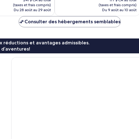
241 $ CA au total
177 $ CA au total
est
est
(taxes et frais compris)
(taxes et frais compris)
de
de
Du 28 août au 29 août
Du 9 août au 10 août
158 $ CA
153 $ CA
Consulter des hébergements semblables
x réductions et avantages admissibles.
 d’aventures!