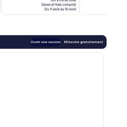
160 $ CA au total
est
(taxes et frais compris)
(taxe
de
Du 9 août au 10 août
Du 
138 $ CA
Ouvrir une session
M’inscrire gratuitement