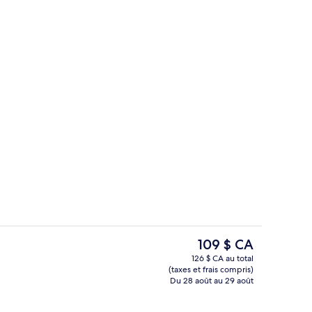
Salle de réunion
éateur, soumise par ExplorationsWithDawn
Le
109 $ CA
prix
126 $ CA au total
actuel
(taxes et frais compris)
Façade de l’hébergement – soirée/nuit
Salle de réunion
est
Du 28 août au 29 août
de 109 $ CA