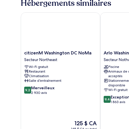
accessible
Hébergements similaires
grand
aux
lit,
personnes
accessible
citizenM Washington DC NoMa
Arlo Washing
à
aux
personnes
mobilité
à
réduite
mobilité
(3x3
réduite
(3x3
Shower)
Shower)
citizenM
Arlo
citizenM Washington DC NoMa
Arlo Washi
Washington
Washington
Secteur Northeast
Secteur Noth
DC
DC
Wi-Fi gratuit
Piscine
NoMa
Secteur
Restaurant
Animaux de
Secteur
Nothwest
Climatisation
acceptés
Northeast
Salle d’entraînement
Stationneme
disponible
9.2
Merveilleux
Wi-Fi gratuit
9,2
sur
2 930 avis
9.4
Exceptio
10,
9,4
sur
1 863 avis
Merveilleux,
10,
2 930 avis
Exceptionnel,
1 863 avis
Le
125 $ CA
prix