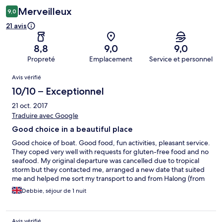
Merveilleux
9,0
21 avis
8,8
9,0
9,0
Propreté
Emplacement
Service et personnel
Avis
Avis vérifié
10/10 – Exceptionnel
21 oct. 2017
Traduire avec Google
Good choice in a beautiful place
Good choice of boat. Good food, fun activities, pleasant service.
They coped very well with requests for gluten-free food and no
seafood. My original departure was cancelled due to tropical
storm but they contacted me, arranged a new date that suited
me and helped me sort my transport to and from Halong (from
Hanoi and to Ninh Binh)
Debbie, séjour de 1 nuit
Avis vérifié