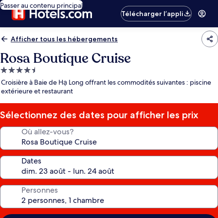
Passer au contenu principal
Télécharger l’appli
Afficher tous les hébergements
Rosa Boutique Cruise
Hébergement
4.5 étoiles
Croisière à Baie de Hạ Long offrant les commodités suivantes : piscine
extérieure et restaurant
Sélectionnez des dates pour afficher les prix
Où allez-vous?
Dates
Personnes