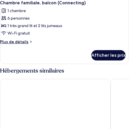
balcon
5
balcon
Chambre familiale, balcon (Connecting)
toutes
(Suite)
(Suite)
1 chambre
les
6 personnes
photos
pour
1 très grand lit et 2 lits jumeaux
ce
Wi-Fi gratuit
type
Plus
Plus de détails
de
de
chambre :
détails
Afficher les prix
pour
Chambre
Chambre
familiale,
familiale,
Hébergements similaires
balcon
balcon
(Connecting)
(Connecting)
Celina of The Sea Cruise
Peony Cr