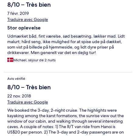
quiet voice that we had to eavesdrop on other guides. the staff
8/10 – Très bien
on board can get a bit brusque at times. also, tips are not
7 févr. 2019
included and you do feel pressured at the end to give a bit.
overall.. i'm not sure i don't regret going.
Traduire avec Google
Stor oplevelse
Udmærket båd, fint værelse, sød besætning, lækker mad. Lidt
malurt; hård seng, ikke mulighed for at spise ude på dækket,
som vist på billede på hjemmeside, og lidt dyre priser på
drikkevarer. Men generelt var det en dejlig tur!
Michael, séjour de 2 nuits
Avis vérifié
8/10 – Très bien
22 nov. 2018
Traduire avec Google
We booked the 3-day, 2-night cruise. The highlights were
kayaking among the karst formations, the sunrise view out the
window of our cabin, and walking through several interesting
caves. A couple of notes: 1) The R/T van ride from Hanoi is
US$20 per person. 2) The 3-day and 2-day passengers are on