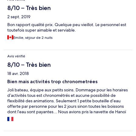
8/10 – Très bien
2 sept. 2019
Bon rapport qualité prix. Quelque peu vieillot. Le personnel est
toutefois super aimable et serviable.
Emilie, séjour de 2 nuits
Avis vérifié
8/10 – Très bien
18 avr. 2018
Bien mais activités trop chronometrées
Joli bateau, équipe aux petits soins. Dommage pour les horaires
d’activités tous est chronométrés et aucune possibilité de
flexibilité des animations. Seulement 1 petite bouteille d’eau
offerte par personne pour les 2 jours sinon toutes les boissons
dont l’eau sont payantes... Nous avions pris la navette de Hanoï
à la baigné along haut de gamme ( bus limousine ), sur l’allée
1h15 de retard !! et le retour 30min de retard, dommage.. Mais
le bus est très confortable.