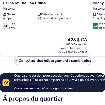
Celina
Peony
Celina of The Sea Cruise
Peony 
of
Cruises
Ha Long
Ha Long
The
Ha
Piscine
Déjeuner gratuit
Déjeun
Sea
Long
Spa
Transport aéroportuaire
Wi-Fi 
Cruise
Ha
7.6
9.2
Bien
Mer
7,6
9,2
Long
sur
sur
5 avis
30 av
10,
10,
Bien,
Merveill
Le
428 $ CA
5 avis
30 avis
prix
485 $ CA au total
est
(taxes et frais compris)
de
Du 26 août au 27 août
428 $ CA
Consulter des hébergements semblables
Ouvrez une session pour accéder aux réductions et avantages
admissibles. Plus de récompenses pour vivre plus d’aventures!
Ouvrir une session
M’inscrire gratuitement
À propos du quartier