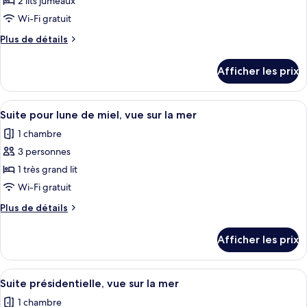
pour
2 lits jumeaux
ce
Wi-Fi gratuit
type
Plus
Plus de détails
de
de
chambre :
détails
Afficher les prix
pour
Chambre
Chambre
Junior
Junior
Afficher
Une chambre d’hôtel avec un grand lit,
avec
5
avec
Suite pour lune de miel, vue sur la mer
toutes
lits
lits
1 chambre
jumeaux,
les
jumeaux,
balcon
3 personnes
photos
balcon
(Suite)
pour
1 très grand lit
(Suite)
ce
Wi-Fi gratuit
type
Plus
Plus de détails
de
de
chambre :
détails
Afficher les prix
pour
Suite
Suite
pour
pour
Afficher
Un navire de croisière doté d’un jacuz
lune
7
lune
Suite présidentielle, vue sur la mer
toutes
de
de
1 chambre
miel,