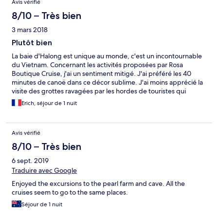
Avis vérifié
8/10 – Très bien
3 mars 2018
Plutôt bien
La baie d'Halong est unique au monde, c'est un incontournable
du Vietnam. Concernant les activités proposées par Rosa
Boutique Cruise, j'ai un sentiment mitigé. J'ai préféré les 40
minutes de canoë dans ce décor sublime. J'ai moins apprécié la
visite des grottes ravagées par les hordes de touristes qui
deferlent quotidiennement. Les activités à bord après 20h30
Erich, séjour de 1 nuit
sont inexistantes. Oubliées les promesses de squid fishing, les
karaokés, les jeux de société. A part aller se coucher, il n'y a rien
à faire. Concernant les repas, nous nous sommes bien régalés.
Avis vérifié
Les plats sont très diversifiés et peuvent convenir à tout le
monde. Les quantités sont astronomiques.
8/10 – Très bien
6 sept. 2019
Traduire avec Google
Enjoyed the excursions to the pearl farm and cave. All the
cruises seem to go to the same places.
Séjour de 1 nuit