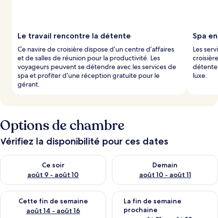
Le travail rencontre la détente
Spa en
Ce navire de croisière dispose d’un centre d’affaires
Les serv
et de salles de réunion pour la productivité. Les
croisièr
voyageurs peuvent se détendre avec les services de
détente
spa et profiter d’une réception gratuite pour le
luxe.
gérant.
Options de chambre
Vérifiez la disponibilité pour ces dates
Vérifier la disponibilité pour ce soir août 9 - août 10
Vérifier la disponibilité pour 
Ce soir
Demain
août 9 - août 10
août 10 - août 11
Vérifier la disponibilité pour cette fin de semaine août 14 - aoû
Vérifier la disponibilité pour 
Cette fin de semaine
La fin de semaine
prochaine
août 14 - août 16