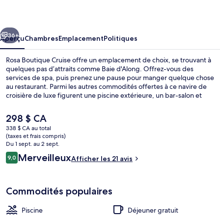
Boutique
Cruise
cédent
Suivant
36+
Aperçu
Chambres
Emplacement
Politiques
Rosa Boutique Cruise offre un emplacement de choix, se trouvant à
quelques pas d’attraits comme Baie d'Along. Offrez-vous des
services de spa, puis prenez une pause pour manger quelque chose
au restaurant. Parmi les autres commodités offertes à ce navire de
croisière de luxe figurent une piscine extérieure, un bar-salon et
casse-croûte/charcuterie.
Le
298 $ CA
prix
338 $ CA au total
actuel
(taxes et frais compris)
Extérieur
est
Du 1 sept. au 2 sept.
de 298 $ CA
Avis
Merveilleux
9,0
Afficher les 21 avis
9,0 sur 10 –
Commodités populaires
Piscine
Déjeuner gratuit