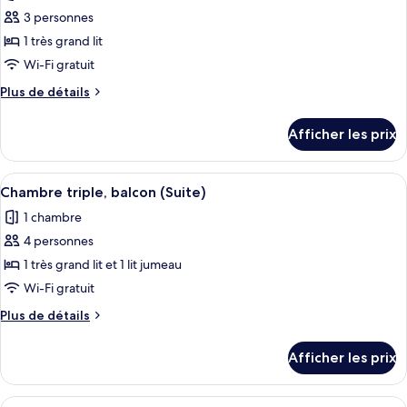
les
miel,
vue
3 personnes
photos
vue
sur
pour
1 très grand lit
sur
la
ce
mer
Wi-Fi gratuit
la
type
mer
Plus
Plus de détails
de
de
chambre :
détails
Afficher les prix
pour
Suite
Suite
présidentielle,
présidentielle,
Afficher
Une chambre d’hôtel avec un grand lit
vue
7
vue
Chambre triple, balcon (Suite)
toutes
sur
sur
1 chambre
la
les
la
mer
4 personnes
photos
mer
pour
1 très grand lit et 1 lit jumeau
ce
Wi-Fi gratuit
type
Plus
Plus de détails
de
de
chambre :
détails
Afficher les prix
pour
Chambre
Chambre
triple,
triple,
Afficher
Un grand lit avec une tête de lit som