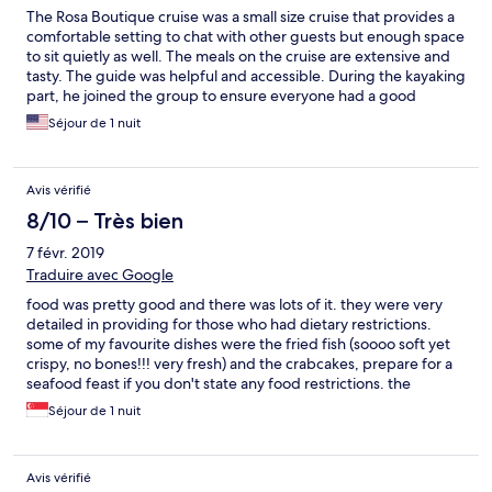
The Rosa Boutique cruise was a small size cruise that provides a
comfortable setting to chat with other guests but enough space
to sit quietly as well. The meals on the cruise are extensive and
tasty. The guide was helpful and accessible. During the kayaking
part, he joined the group to ensure everyone had a good
experience.
Séjour de 1 nuit
Avis vérifié
8/10 – Très bien
7 févr. 2019
Traduire avec Google
food was pretty good and there was lots of it. they were very
detailed in providing for those who had dietary restrictions.
some of my favourite dishes were the fried fish (soooo soft yet
crispy, no bones!!! very fresh) and the crabcakes, prepare for a
seafood feast if you don't state any food restrictions. the
itinerary was alright, i quite disliked the pearl farm but enjoyed
Séjour de 1 nuit
the kayaking. weather was bad/foggy (what a pity!) so there
was no visit to the beach. i found the cave visit on the 2nd day to
be quite informative and interesting. our tour guide was
Avis vérifié
horrible and spoke exclusively to a woman in our group in such a