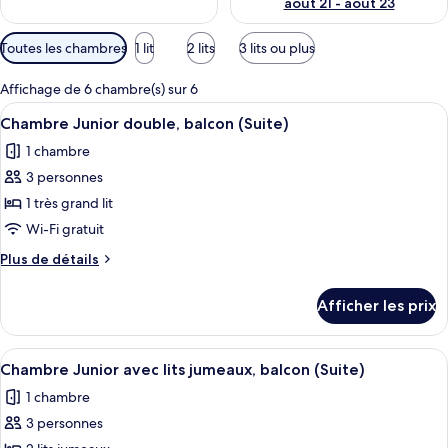
août 21 - août 23
Filtres
Toutes les chambres
1 lit
2 lits
3 lits ou plus
disponibles
pour
Affichage de 6 chambre(s) sur 6
les
Afficher
Une chambre d’hôtel avec un grand lit
6
Chambre Junior double, balcon (Suite)
chambres
toutes
1 chambre
les
3 personnes
photos
pour
1 très grand lit
ce
Wi-Fi gratuit
type
Plus
Plus de détails
de
de
chambre :
détails
Afficher les prix
pour
Chambre
Chambre
Junior
Junior
Afficher
Une chambre d’hôtel avec deux lits, u
double,
6
double,
Chambre Junior avec lits jumeaux, balcon (Suite)
toutes
balcon
balcon
1 chambre
(Suite)
les
(Suite)
3 personnes
photos