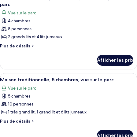
toutes
parc
les
Vue sur le parc
photos
4 chambres
pour
8 personnes
ce
type
2 grands lits et 4 lits jumeaux
de
Plus
Plus de détails
chambre :
de
détails
Maison
Afficher les prix
pour
traditionnelle,
Maison
4
traditionnelle,
Afficher
Maison traditionnelle, 5 chambres, vue 
4
chambres,
4
Maison traditionnelle, 5 chambres, vue sur le parc
toutes
chambres,
non-
Vue sur le parc
non-
les
fumeur,
fumeur,
5 chambres
photos
vue
vue
pour
10 personnes
sur
sur
ce
le
1 très grand lit, 1 grand lit et 6 lits jumeaux
le
parc
type
parc
Plus
Plus de détails
de
de
chambre :
détails
Afficher les prix