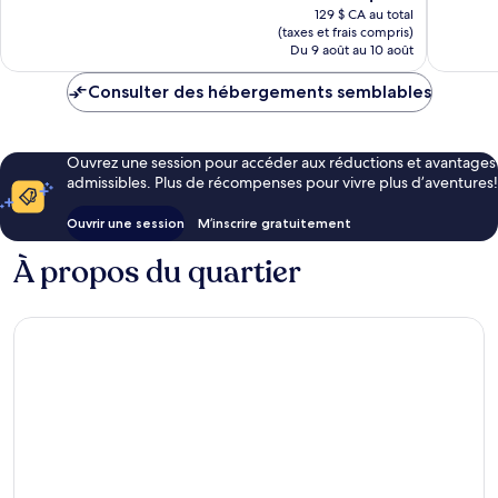
prix
129 $ CA au total
est
(taxes et frais compris)
de
Du 9 août au 10 août
116 $ CA
Consulter des hébergements semblables
Ouvrez une session pour accéder aux réductions et avantages
admissibles. Plus de récompenses pour vivre plus d’aventures!
Ouvrir une session
M’inscrire gratuitement
À propos du quartier