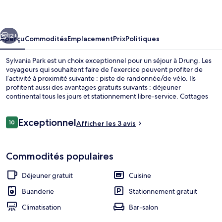
Park
cédent
Suivant
12+
Aperçu
Commodités
Emplacement
Prix
Politiques
Sylvania Park est un choix exceptionnel pour un séjour à Drung. Les
voyageurs qui souhaitent faire de l’exercice peuvent profiter de
l’activité à proximité suivante : piste de randonnée/de vélo. Ils
profitent aussi des avantages gratuits suivants : déjeuner
continental tous les jours et stationnement libre-service. Cottages
offrent des caractéristiques haut de gamme, comme des foyers et
baignoire profonde, en plus de commodités comme des cuisines et
Avis
Exceptionnel
des téléviseurs à écran plat.
10
Afficher les 3 avis
10 sur 10 –
Terrain de l’hébergement
Commodités populaires
Déjeuner gratuit
Cuisine
Buanderie
Stationnement gratuit
Climatisation
Bar-salon