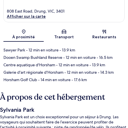
808 East Road, Drung, VIC, 3401
Afficher sur la carte
Carte
À proximité
Transport
Restaurants
Sawyer Park
- 12 min en voiture
- 13.9 km
Dooen Swamp Bushland Reserve
- 12 min en voiture
- 16.5 km
Centre aquatique d'Horsham
- 12 min en voiture
- 13.9 km
Galerie d'art régionale d'Horsham
- 12 min en voiture
- 14.3 km
Horsham Golf Club
- 14 min en voiture
- 17.6 km
À propos de cet hébergement
Sylvania Park
Sylvania Park est un choix exceptionnel pour un séjour à Drung. Les
voyageurs qui souhaitent faire de l’exercice peuvent profiter de
l’activité à proximité suivante : piste de randonnée/de vélo. Ils profitent