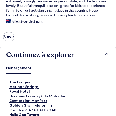
extremely lovingly renovated in period style, and the hosts are
lovely. Beautiful tranquil location, great for kids to experience
farm life or just get starry night skies in the country. Huge
bathtub for soaking, or wood burning fire for cold days.
Kylie, séjour de 2 nuits
3 avis
Continuez à explorer
Hébergement
T
The Lodges
h
M
Meringa Springs
e
e
R
Royal Hotel
L
r
o
H
Horsham Country City Motor Inn
o
i
y
o
C
Comfort Inn May Park
d
n
a
r
o
G
Golden Grain Motor Inn
g
g
l
s
m
o
C
Country PLAZA HALLS GAP
e
a
H
h
f
l
o
H
Halls Gap Tavern