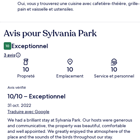
Oui, vous y trouverez une cuisine avec cafetière-théière, grille-
pain et vaisselle et ustensiles.
Avis pour Sylvania Park
Avis
Exceptionnel
10
3 avis
10
10
10
Propreté
Emplacement
Service et personnel
Avis
Avis vérifié
10/10 – Exceptionnel
31 oct. 2022
Traduire avec Google
We had a brilliant stay at Sylvania Park. Our hosts were generous
and communicative, the property was beautiful, comfortable
and well appointed. We greatly enjoyed the atmosphere of the
place and the sounds of the birds throughout our stay.