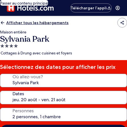
Passer au contenu principal
Télécharger l’appli
Afficher tous les hébergements
Maison entière
Sylvania Park
Hébergement
4.0 étoiles
Cottages à Drung avec cuisines et foyers
Sélectionnez des dates pour afficher les prix
Où allez-vous?
Dates
Personnes