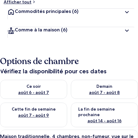
Afficher tout
Commodités principales
(6)
Comme à la maison
(6)
Options de chambre
Vérifiez la disponibilité pour ces dates
Vérifier la disponibilité pour ce soir août 6 - août 7
Vérifier la disponibilité pour 
Ce soir
Demain
août 6 - août 7
août 7 - août 8
Vérifier la disponibilité pour cette fin de semaine août 7 - aoû
Vérifier la disponibilité pour 
Cette fin de semaine
La fin de semaine
prochaine
août 7 - août 9
août 14 - août 16
Afficher
Maison traditionnelle, 4 chambres, non
5
Maison traditionnelle, 4 chambres, non-fumeur, vue sur le