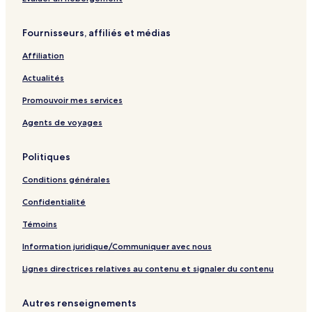
a
v
e
a
n
a
p
Fournisseurs, affiliés et médias
t
n
a
l
P
g
Affiliation
a
a
e
p
r
Actualités
a
k
g
)
Promouvoir mes services
e
Agents de voyages
:
l
i
Politiques
e
n
Conditions générales
o
u
Confidentialité
v
r
Témoins
a
Information juridique/Communiquer avec nous
n
t
Lignes directrices relatives au contenu et signaler du contenu
l
a
p
Autres renseignements