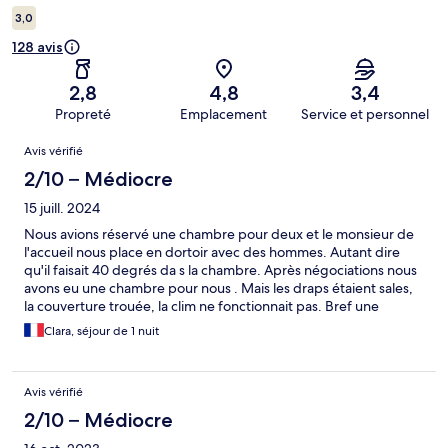
3,0
128 avis
2,8
4,8
3,4
Propreté
Emplacement
Service et personnel
Avis
Avis vérifié
2/10 – Médiocre
15 juill. 2024
Nous avions réservé une chambre pour deux et le monsieur de
l'accueil nous place en dortoir avec des hommes. Autant dire
qu'il faisait 40 degrés da s la chambre. Après négociations nous
avons eu une chambre pour nous . Mais les draps étaient sales,
la couverture trouée, la clim ne fonctionnait pas. Bref une
catastrophe. Le monsieur de l'accueil a fait comme il a put mais il
Clara, séjour de 1 nuit
y a un souci entre ce que lui donne et ce que propose le site
hôtel.com ce n'est pas convenable. La cuisine était dégueulasse
évier bouché, tasses sales ect..
Avis vérifié
2/10 – Médiocre