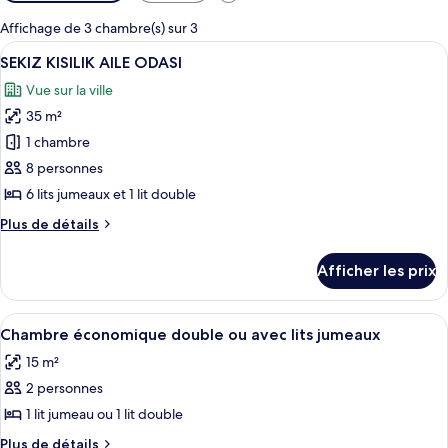
disponibles
pour
Affichage de 3 chambre(s) sur 3
les
Afficher
Une chambre d’hôtel avec un lit, une 
20
SEKIZ KISILIK AILE ODASI
chambres
toutes
Vue sur la ville
les
35 m²
photos
pour
1 chambre
ce
8 personnes
type
6 lits jumeaux et 1 lit double
de
Plus
Plus de détails
chambre :
de
SEKIZ
détails
Afficher les prix
pour
KISILIK
SEKIZ
AILE
KISILIK
Afficher
Un espace d’accueil comprenant un com
ODASI
3
AILE
Chambre économique double ou avec lits jumeaux
toutes
ODASI
15 m²
les
2 personnes
photos
pour
1 lit jumeau ou 1 lit double
ce
Plus
Plus de détails