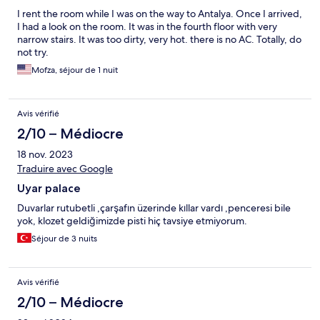
I rent the room while I was on the way to Antalya. Once I arrived,
I had a look on the room. It was in the fourth floor with very
narrow stairs. It was too dirty, very hot. there is no AC. Totally, do
not try.
Mofza, séjour de 1 nuit
Avis vérifié
2/10 – Médiocre
18 nov. 2023
Traduire avec Google
Uyar palace
Duvarlar rutubetli ,çarşafın üzerinde kıllar vardı ,penceresi bile
yok, klozet geldiğimizde pisti hiç tavsiye etmiyorum.
Séjour de 3 nuits
Avis vérifié
2/10 – Médiocre