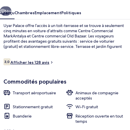
cédent
Suivant
56+
Aperçu
Chambres
Emplacement
Politiques
Uyar Palace offre l’accès à un toit-terrasse et se trouve à seulement
cinq minutes en voiture d’attraits comme Centre Commercial
MarkAntalya et Centre commercial Old Bazaar. Les voyageurs
profitent des avantages gratuits suivants : service de voiturier
(gratuit) et stationnement libre-service. Terrasse et jardin figurent
aussi parmi les points saillants.
Avis
3,0
Afficher les 128 avis
3,0 sur 10 –
Restaurant
Commodités populaires
Transport aéroportuaire
Animaux de compagnie
acceptés
Stationnement gratuit
Wi-Fi gratuit
Buanderie
Réception ouverte en tout
temps