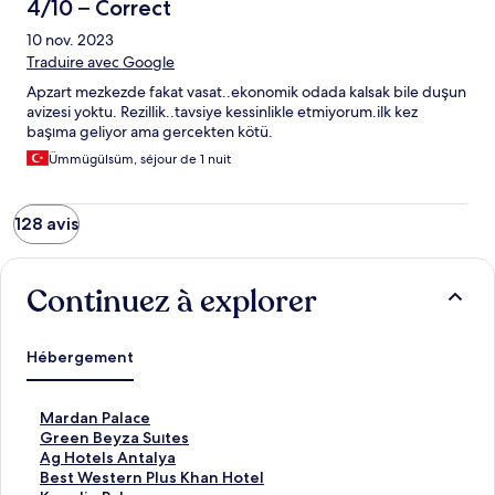
4/10 – Correct
10 nov. 2023
Traduire avec Google
Apzart mezkezde fakat vasat..ekonomik odada kalsak bile duşun
avizesi yoktu. Rezillik..tavsiye kessinlikle etmiyorum.ilk kez
başıma geliyor ama gercekten kötü.
Ümmügülsüm, séjour de 1 nuit
128 avis
Continuez à explorer
Hébergement
M
Mardan Palace
a
G
Green Beyza Suıtes
r
r
A
Ag Hotels Antalya
d
e
g
B
Best Western Plus Khan Hotel