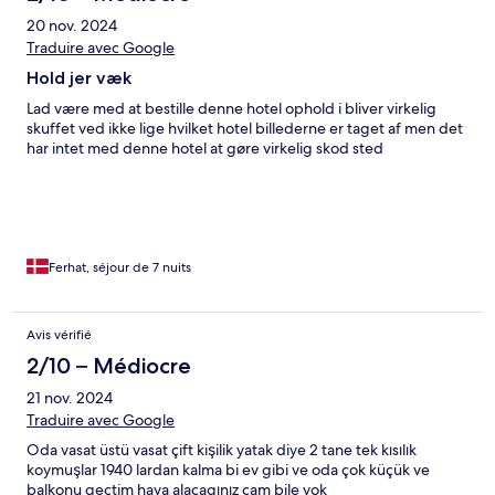
20 nov. 2024
Traduire avec Google
Hold jer væk
Lad være med at bestille denne hotel ophold i bliver virkelig
skuffet ved ikke lige hvilket hotel billederne er taget af men det
har intet med denne hotel at gøre virkelig skod sted
Ferhat, séjour de 7 nuits
Avis vérifié
2/10 – Médiocre
21 nov. 2024
Traduire avec Google
Oda vasat üstü vasat çift kişilik yatak diye 2 tane tek kısılık
koymuşlar 1940 lardan kalma bi ev gibi ve oda çok küçük ve
balkonu geçtim hava alacagınız cam bile yok