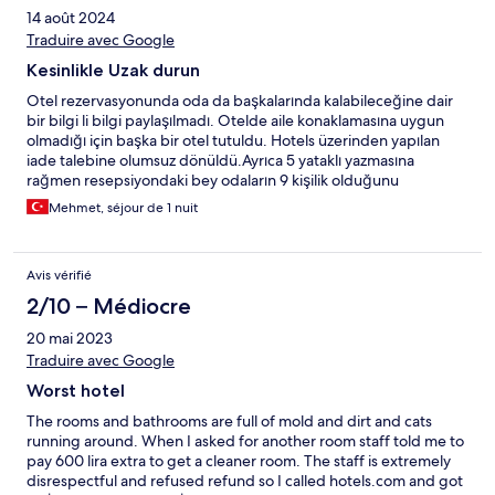
14 août 2024
Traduire avec Google
Kesinlikle Uzak durun
Otel rezervasyonunda oda da başkalarında kalabileceğine dair
bir bilgi li bilgi paylaşılmadı. Otelde aile konaklamasına uygun
olmadığı için başka bir otel tutuldu. Hotels üzerinden yapılan
iade talebine olumsuz dönüldü.Ayrıca 5 yataklı yazmasına
rağmen resepsiyondaki bey odaların 9 kişilik olduğunu
paylaşımlı oda olduğunu söyledi.
Mehmet, séjour de 1 nuit
Avis vérifié
2/10 – Médiocre
20 mai 2023
Traduire avec Google
Worst hotel
The rooms and bathrooms are full of mold and dirt and cats
running around. When I asked for another room staff told me to
pay 600 lira extra to get a cleaner room. The staff is extremely
disrespectful and refused refund so I called hotels.com and got