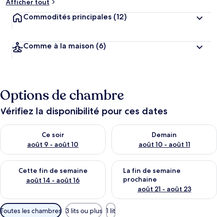
Afficher tout
Commodités principales
(12)
Comme à la maison
(6)
Options de chambre
Vérifiez la disponibilité pour ces dates
Vérifier la disponibilité pour ce soir août 9 - août 10
Vérifier la disponibilité pour 
Ce soir
Demain
août 9 - août 10
août 10 - août 11
Vérifier la disponibilité pour cette fin de semaine août 14 - aoû
Vérifier la disponibilité pour 
Cette fin de semaine
La fin de semaine
prochaine
août 14 - août 16
août 21 - août 23
Filtres
Toutes les chambres
3 lits ou plus
1 lit