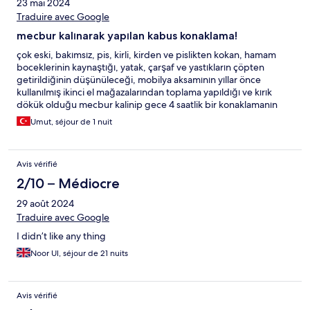
23 mai 2024
Traduire avec Google
mecbur kalınarak yapılan kabus konaklama!
çok eski, bakımsız, pis, kirli, kirden ve pislikten kokan, hamam
boceklerinin kaynaştığı, yatak, çarşaf ve yastıkların çöpten
getirildiğinin düşünüleceği, mobilya aksamının yıllar önce
kullanılmış ikinci el mağazalarından toplama yapıldığı ve kırık
dökük olduğu mecbur kalinip gece 4 saatlik bir konaklamanın
yapıldığı, kabus bir durumdu.
Umut, séjour de 1 nuit
Avis vérifié
2/10 – Médiocre
29 août 2024
Traduire avec Google
I didn’t like any thing
Noor Ul, séjour de 21 nuits
Avis vérifié