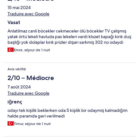
15 mai 2024
Traduire avec Google
Vasat
Anlatilmaz canli böcekler cekmeceler ölü böcekler TV çalışmış
yatak örtü lekeli havluda pas lekeleri vardi klozet kapağı kırık duş
başlığı yok dolaplar kırık prizler dışarı sarkmış 302 no odaydi
Emre, séjour de 1 nuit
Avis vérifié
2/10 – Médiocre
7 août 2024
Traduire avec Google
iğrenç
odayı tek kişilik beklerken oda 5 kişilik bir odaymış kalmadığım
halde paramda geri verilmedi
Timur, séjour de 1 nuit