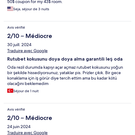
50$ coupon for my 43$ room.
Seja, séjour de 3 nuits
Avis vérifié
2/10 – Médiocre
30 juill. 2024
Traduire avec Google
Rutubet kokusunu doya doya alma garantili leş oda
Oda rezil durumda kapıyı açar açmaz rutubet kokusunu yoğun
bir şekilde hissediyorsunuz, yataklar pis. Prizler çıkık. Bir gece
konaklama için iş görür diye tercih ettim ama bu kadar kötü
olacağını beklemedim
Séjour de 1 nuit
Avis vérifié
2/10 – Médiocre
24 juin 2024
Traduire avec Google