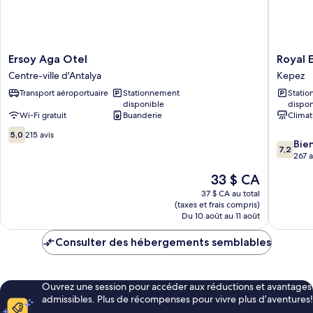
Ersoy
Royal
Ersoy Aga Otel
Royal 
Aga
Ezel
Centre-ville d'Antalya
Kepez
Otel
Hotel
Transport aéroportuaire
Stationnement
Stati
Centre-
Kepez
disponible
dispon
ville
Wi-Fi gratuit
Buanderie
Climat
d'Antalya
5.0
5,0
215 avis
7.2
Bie
sur
7,2
sur
267 a
10,
10,
215 avis
Le
33 $ CA
Bien,
prix
267 avis
37 $ CA au total
est
(taxes et frais compris)
de
Du 10 août au 11 août
33 $ CA
Consulter des hébergements semblables
Ouvrez une session pour accéder aux réductions et avantages
admissibles. Plus de récompenses pour vivre plus d’aventures!