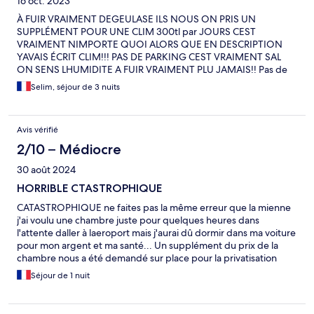
16 oct. 2023
À FUIR VRAIMENT DEGEULASE ILS NOUS ON PRIS UN
SUPPLÉMENT POUR UNE CLIM 300tl par JOURS CEST
VRAIMENT NIMPORTE QUOI ALORS QUE EN DESCRIPTION
YAVAIS ÉCRIT CLIM!!! PAS DE PARKING CEST VRAIMENT SAL
ON SENS LHUMIDITE A FUIR VRAIMENT PLU JAMAIS!! Pas de
serviette ni de shampooing la télé ne fonctionne pas!!! LE LIT
Selim, séjour de 3 nuits
JEN PARLE MÊME PAS TRÈS DUR IL FAIT DU BRUIT VRAIMENT À
FUIR. 4h DU MAT IL COUPE LA CLIM ALORS JAI PAYER UN
SUPLEMENT POUR AVOIR UNE CLIM CEST VRAIMENT DE
Avis vérifié
LARNAQUE!! Je ne recommande pas du tout !!
2/10 – Médiocre
30 août 2024
HORRIBLE CTASTROPHIQUE
CATASTROPHIQUE ne faites pas la même erreur que la mienne
j'ai voulu une chambre juste pour quelques heures dans
l'attente daller à laeroport mais j'aurai dû dormir dans ma voiture
pour mon argent et ma santé... Un supplément du prix de la
chambre nous a été demandé sur place pour la privatisation
sinon il y allait avoir un homme àvev nous.. Il était tard et je
Séjour de 1 nuit
n'avais pas envie de négocier.. La chambre comment dire je ne
sais même pas comment les autorités peuvent laisser encore
des poubelles comme ça.. Ça s'sentait le tabac lit et linge sale