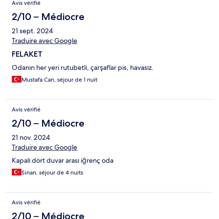
Avis vérifié
fenêtre ouverte et qui s'ouvre sans arrêt le seul point positif est
la dlim qui fonctionnait.. Bref à fuite
2/10 – Médiocre
21 sept. 2024
Traduire avec Google
FELAKET
Odanın her yeri rutubetli, çarşaflar pis, havasız.
Mustafa Can, séjour de 1 nuit
Avis vérifié
2/10 – Médiocre
21 nov. 2024
Traduire avec Google
Kapalı dört duvar arası iğrenç oda
Sinan, séjour de 4 nuits
Avis vérifié
2/10 – Médiocre