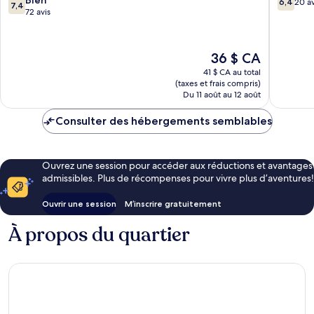
6,4
20 av
7,4
sur
sur
72 avis
10,
10,
Bien,
20 avis
72 avis
Le
36 $ CA
prix
41 $ CA au total
est
(taxes et frais compris)
de
Du 11 août au 12 août
36 $ CA
Consulter des hébergements semblables
Ouvrez une session pour accéder aux réductions et avantages
admissibles. Plus de récompenses pour vivre plus d’aventures!
Ouvrir une session
M’inscrire gratuitement
À propos du quartier