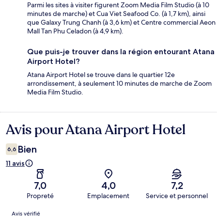
Parmi les sites à visiter figurent Zoom Media Film Studio (à 10
minutes de marche) et Cua Viet Seafood Co. (à 1,7 km), ainsi
que Galaxy Trung Chanh (à 3,6 km) et Centre commercial Aeon
Mall Tan Phu Celadon (à 4,9 km).
Que puis-je trouver dans la région entourant Atana
Airport Hotel?
Atana Airport Hotel se trouve dans le quartier 12e
arrondissement, à seulement 10 minutes de marche de Zoom
Media Film Studio.
Avis pour Atana Airport Hotel
Avis
Bien
6,6
11 avis
7,0
4,0
7,2
Propreté
Emplacement
Service et personnel
Avis
Avis vérifié