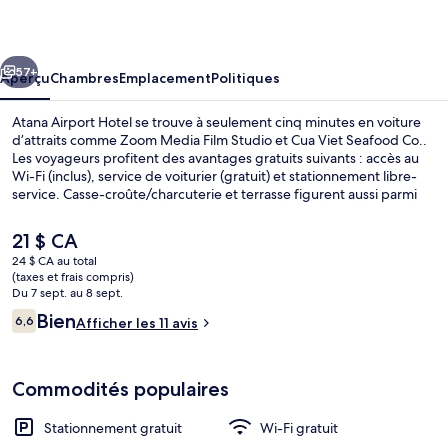
Airport
Hotel
cédent
Suivant
57+
Aperçu
Chambres
Emplacement
Politiques
Atana Airport Hotel se trouve à seulement cinq minutes en voiture
d’attraits comme Zoom Media Film Studio et Cua Viet Seafood Co..
Les voyageurs profitent des avantages gratuits suivants : accès au
Wi-Fi (inclus), service de voiturier (gratuit) et stationnement libre-
service. Casse-croûte/charcuterie et terrasse figurent aussi parmi
les points saillants.
Le
21 $ CA
prix
24 $ CA au total
actuel
(taxes et frais compris)
Façade de l’hébergement
est
Du 7 sept. au 8 sept.
de 21 $ CA
Avis
Bien
6,6
Afficher les 11 avis
6,6 sur 10 –
Commodités populaires
Stationnement gratuit
Wi-Fi gratuit