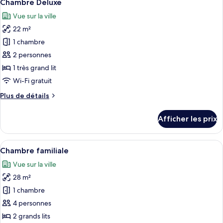
19
Chambre Deluxe
toutes
Vue sur la ville
les
22 m²
photos
pour
1 chambre
ce
2 personnes
type
1 très grand lit
de
Wi-Fi gratuit
chambre :
Plus
Plus de détails
Chambre
de
Deluxe
détails
Afficher les prix
pour
Chambre
Deluxe
Afficher
Une chambre d’hôtel avec deux lits, un
20
Chambre familiale
toutes
Vue sur la ville
les
28 m²
photos
pour
1 chambre
ce
4 personnes
type
2 grands lits