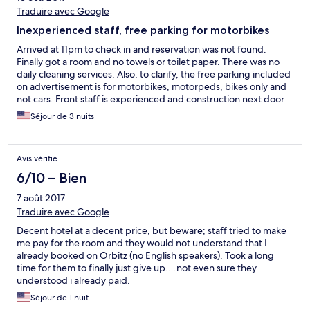
Traduire avec Google
Inexperienced staff, free parking for motorbikes
Arrived at 11pm to check in and reservation was not found.
Finally got a room and no towels or toilet paper. There was no
daily cleaning services. Also, to clarify, the free parking included
on advertisement is for motorbikes, motorpeds, bikes only and
not cars. Front staff is experienced and construction next door
made it hard to rest. Everything echos in the hotel. Got bitten
Séjour de 3 nuits
by mosquitoes and other bugs in the room while sleeping, so
bring your own net if you do stay here. Sheets and pillows were
cleaned. Staff only speaks Vietnamese. Caution, hotel also rents
Avis vérifié
out rooms by the hour.
6/10 – Bien
7 août 2017
Traduire avec Google
Decent hotel at a decent price, but beware; staff tried to make
me pay for the room and they would not understand that I
already booked on Orbitz (no English speakers). Took a long
time for them to finally just give up....not even sure they
understood i already paid.
Séjour de 1 nuit