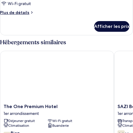
de
Wi-Fi gratuit
chambre :
Plus
Plus de détails
Chambre
de
familiale
détails
Afficher les prix
pour
Chambre
familiale
Hébergements similaires
The One Premium Hotel
SAZI Ben
The
SAZI
The One Premium Hotel
SAZI B
One
Ben
1er arrondissement
1er arr
Premium
Thanh
Déjeuner gratuit
Wi-Fi gratuit
Transp
Hotel
Hotel
Climatisation
Buanderie
Climat
1er
1er
arrondissement
arrondi
7.4
6.4
Bien