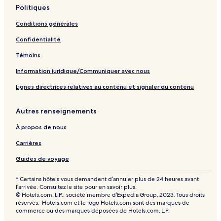
p
Politiques
a
g
Conditions générales
e
Confidentialité
Témoins
Information juridique/Communiquer avec nous
Lignes directrices relatives au contenu et signaler du contenu
Autres renseignements
À propos de nous
Carrières
Guides de voyage
* Certains hôtels vous demandent d’annuler plus de 24 heures avant
l’arrivée. Consultez le site pour en savoir plus.
© Hotels.com, L.P., société membre d’Expedia Group, 2023. Tous droits
réservés. Hotels.com et le logo Hotels.com sont des marques de
commerce ou des marques déposées de Hotels.com, L.P.