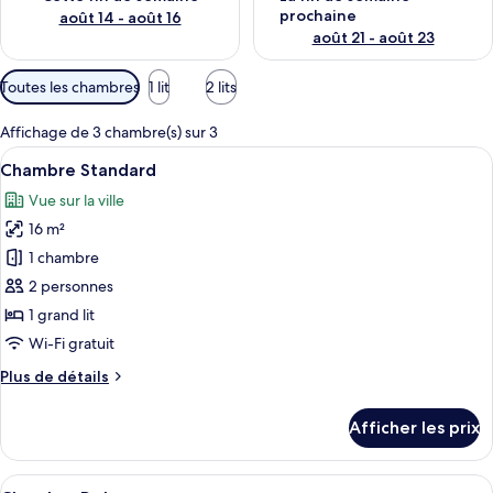
prochaine
août 14 - août 16
août 21 - août 23
Filtres
Toutes les chambres
1 lit
2 lits
disponibles
pour
Affichage de 3 chambre(s) sur 3
les
Afficher
Une salle de bain avec un lavabo blanc
10
Chambre Standard
chambres
toutes
Vue sur la ville
les
16 m²
photos
pour
1 chambre
ce
2 personnes
type
1 grand lit
de
Wi-Fi gratuit
chambre :
Plus
Plus de détails
Chambre
de
Standard
détails
Afficher les prix
pour
Chambre
Standard
Afficher
Une chambre d’hôtel avec un lit, un bu