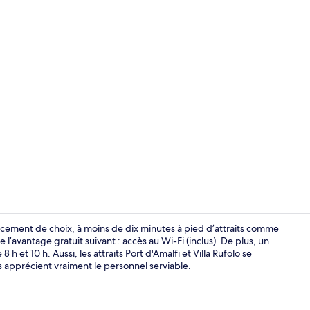
Vue depuis 
lacement de choix, à moins de dix minutes à pied d’attraits comme
l’avantage gratuit suivant : accès au Wi-Fi (inclus). De plus, un
h et 10 h. Aussi, les attraits Port d'Amalfi et Villa Rufolo se
Vue de la c
s apprécient vraiment le personnel serviable.