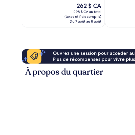
108 avis
Le
262 $ CA
prix
298 $ CA au total
est
(taxes et frais compris)
de
Du 7 août au 8 août
262 $ CA
Ouvrez une session pour accéder au
Plus de récompenses pour vivre plus
À propos du quartier