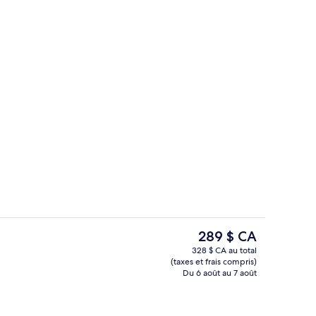
l’hébergement
Détail de l’intérieur
Le
289 $ CA
prix
328 $ CA au total
actuel
(taxes et frais compris)
hambre
Chambre supérieure double, vue sur l
est
Du 6 août au 7 août
de 289 $ CA