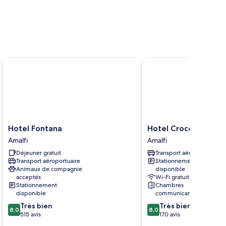
Hotel Fontana
Hotel Croce di Amalfi
Hotel
Hotel
Hotel Fontana
Hotel Croce di Amalf
Fontana
Croce
Amalfi
Amalfi
Amalfi
di
Déjeuner gratuit
Transport aéroportuaire
Amalfi
Transport aéroportuaire
Stationnement
Amalfi
Animaux de compagnie
disponible
acceptés
Wi-Fi gratuit
Stationnement
Chambres
disponible
communicantes offertes
8.0
8.0
Très bien
Très bien
8,0
8,0
sur
sur
515 avis
170 avis
10,
10,