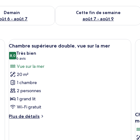
sponibilité pour demain août 6 - août 7
Vérifier la disponibilité pour cette fi
Demain
Cette fin de semaine
oût 6 - août 7
août 7 - août 9
 lit, une fenêtre donnant sur un beau paysage, un radiateur et des œuvres 
Afficher
Une chambre à coucher avec un lit, u
29
Chambre supérieure double, vue sur la mer
toutes
Très bien
les
8,0
8,0 sur 10
(6 avis)
6 avis
photos
Vue sur la mer
pour
20 m²
ce
1 chambre
type
2 personnes
de
1 grand lit
chambre :
Chambre
Wi-Fi gratuit
supérieure
Ch
Plus
Plus de détails
double,
m
de
détails
vue
pour
sur
Chambre