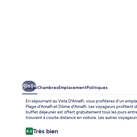
D'Amalfi
65+
Aperçu
Chambres
Emplacement
Politiques
En séjournant au Vista D'Amalfi, vous profiterez d’un emp
Plage d'Amalfi et Dôme d'Amalfi. Les voyageurs profitent de 
buffet déjeuner est offert gratuitement tous les jours entre 8 
trouvent à courte distance en voiture. Les autres voyageur
Avis
Très bien
8,4
8,4 sur 10 –