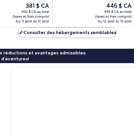
Le
Le
381 $ CA
445 $ CA
prix
prix
432 $ CA au total
499 $ CA au total
est
est
(taxes et frais compris)
(taxes et frais compris)
de
de
Du 11 août au 12 août
Du 12 août au 13 août
381 $ CA
445 $ CA
Consulter des hébergements semblables
x réductions et avantages admissibles.
 d’aventures!