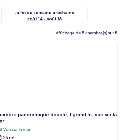
n de semaine août 7 - août 9
Vérifier la disponibilité pour la fin de semaine prochaine août 
La fin de semaine prochaine
août 14 - août 16
Affichage de 5 chambre(s) sur 5
d’art accrochées au mur.
ne fenêtre donnant sur un beau paysage, une table de chevet et un sac susp
ambre panoramique double, 1 grand lit, vue sur la
er
Vue sur la mer
25 m²