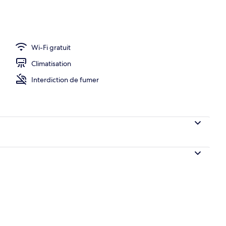
rieure double, vue sur la mer | Vue du balcon
Wi-Fi gratuit
Climatisation
Interdiction de fumer