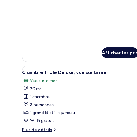
la
Deluxe
mer
double,
vue
sur
la
mer
Afficher les pri
Afficher
Une chambre d’hôtel moderne av
1
Chambre triple Deluxe, vue sur la mer
toutes
Vue sur la mer
les
20 m²
photos
pour
1 chambre
ce
3 personnes
type
1 grand lit et 1 lit jumeau
de
Wi-Fi gratuit
chambre :
Plus
Plus de détails
Chambre
de