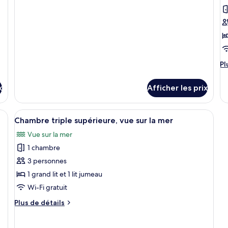
la
supérieure
mer
double,
vue
sur
la
mer
Pl
Pl
d
dé
x
Afficher les prix
po
C
pa
ec un lit blanc, une literie jaune, un lustre, des œuvres d’art accrochées au
Afficher
Draps italiens de Frette, literie de qua
1
do
Chambre triple supérieure, vue sur la mer
toutes
1
Vue sur la mer
les
gr
lit,
1 chambre
photos
vu
pour
3 personnes
su
ce
la
1 grand lit et 1 lit jumeau
m
type
Wi-Fi gratuit
de
Plus
Plus de détails
chambre :
de
Chambre
détails