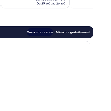
de
Du 25 août au 26 août
Du
74 $ CA
Ouvrir une session
M’inscrire gratuitement