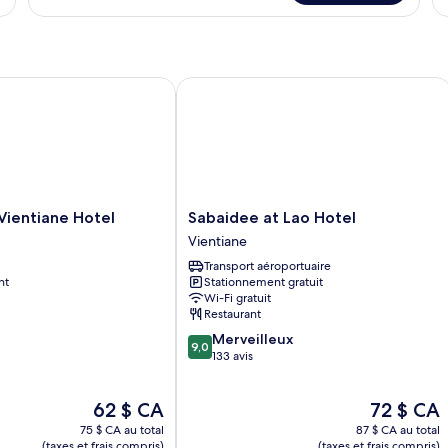
jumeaux
le
supérieure
De
avec
vu
f
lits
su
jumeaux
le
fl
ntiane Hotel
Sabaidee at Lao Hotel
Sabaidee
Vientiane Hotel
Sabaidee at Lao Hotel
at
Vientiane
Lao
Transport aéroportuaire
Hotel
nt
Stationnement gratuit
Vientiane
Wi-Fi gratuit
Restaurant
9.0
Merveilleux
9,0
sur
133 avis
10,
Merveilleux,
Le
Le
62 $ CA
72 $ CA
133 avis
prix
prix
75 $ CA au total
87 $ CA au total
est
est
(taxes et frais compris)
(taxes et frais compris)