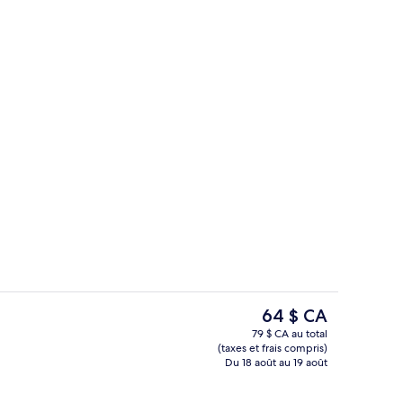
 vue sur le fleuve | Articles de minibar gratuits, coffre-fort, bureau
Restaurant
Le
64 $ CA
prix
79 $ CA au total
actuel
(taxes et frais compris)
’hébergement
Façade de l’hébergement – soirée/nu
est
Du 18 août au 19 août
de 64 $ CA