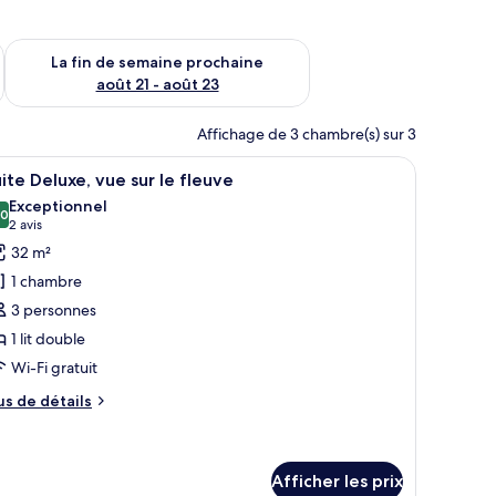
n de semaine août 14 - août 16
Vérifier la disponibilité pour la fin de semaine prochaine août
La fin de semaine prochaine
août 21 - août 23
Affichage de 3 chambre(s) sur 3
x.
lanc, une lampe de chevet et un vase rempli de fleurs.
fficher
Une chambre d’hôtel avec un grand lit, une té
7
ite Deluxe, vue sur le fleuve
outes
Exceptionnel
s
,0
10,0 sur 10
(2 avis)
2 avis
hotos
32 m²
our
1 chambre
e
3 personnes
ype
1 lit double
e
Wi-Fi gratuit
hambre :
uite
us
us de détails
eluxe,
e
tails
ue
ur
ur
ite
Afficher les prix