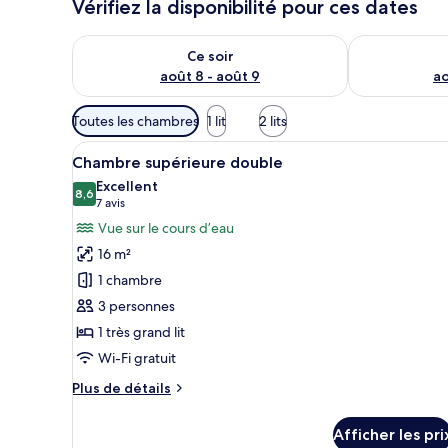
Vérifiez la disponibilité pour ces dates
Vérifier la disponibilité pour ce soir août 8 - août 9
Vérifier la di
Ce soir
août 8 - août 9
ao
Filtres
Toutes les chambres
1 lit
2 lits
disponibles
Afficher
Un grand lit avec une tête de l
pour
10
Chambre supérieure double
toutes
les
Excellent
les
8,6
chambres
8,6 sur 10
(7 avis)
7 avis
photos
Vue sur le cours d’eau
pour
16 m²
ce
1 chambre
type
3 personnes
de
1 très grand lit
chambre :
Chambre
Wi-Fi gratuit
supérieure
Plus
Plus de détails
double
de
détails
Afficher les pri
pour