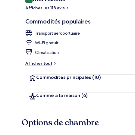
9,0 sur 10 –
Afficher les 118 avis
Entrée de l’
Commodités populaires
Transport aéroportuaire
Wi-Fi gratuit
Climatisation
Afficher tout
Commodités principales
(10)
Comme à la maison
(6)
Options de chambre