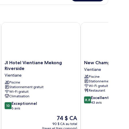
luxe,
e
leuve
r
euve
JI Hotel Vientiane Mekong Riverside
New Champa Boutique
JI
New
JI Hotel Vientiane Mekong
New Champa Boutiq
Hotel
Champa
Riverside
Vientiane
Vientiane
Boutique
Vientiane
Piscine
Mekong
Hotel
Stationnement gratuit
Riverside
Piscine
Vientiane
Wi-Fi gratuit
Stationnement gratuit
Vientiane
Restaurant
Wi-Fi gratuit
Climatisation
8.8
Excellent
8,8
sur
43 avis
10.0
Exceptionnel
10
10,
sur
6 avis
Excellent,
10,
Le
74 $ CA
43 avis
Exceptionnel,
prix
6 avis
90 $ CA au total
est
(taxes et frais compris)
(taxe