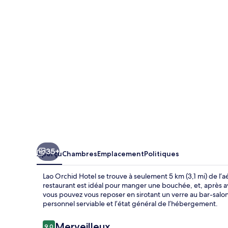
Orchid
Hotel
35+
Aperçu
Chambres
Emplacement
Politiques
Lao Orchid Hotel se trouve à seulement 5 km (3,1 mi) de l’
restaurant est idéal pour manger une bouchée, et, après av
vous pouvez vous reposer en sirotant un verre au bar-salo
personnel serviable et l’état général de l’hébergement.
Avis
Merveilleux
9,0