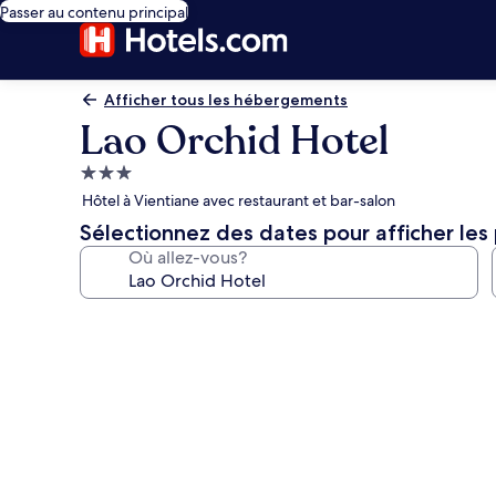
Passer au contenu principal
Afficher tous les hébergements
Lao Orchid Hotel
Hébergement
3.0 étoiles
Hôtel à Vientiane avec restaurant et bar-salon
Sélectionnez des dates pour afficher les 
Où allez-vous?
Galerie
de
photos
de
l’hébergement
Lao