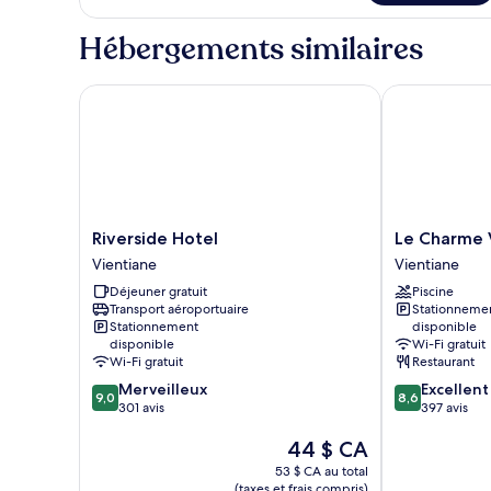
Chambre
supérieure
Hébergements similaires
double
Riverside Hotel
Le Charme Vie
Riverside
Le
Riverside Hotel
Le Charme 
Hotel
Charme
Vientiane
Vientiane
Vientiane
Vientiane
Déjeuner gratuit
Piscine
Hotel
Transport aéroportuaire
Stationneme
Vientiane
Stationnement
disponible
disponible
Wi-Fi gratuit
Wi-Fi gratuit
Restaurant
9.0
8.6
Merveilleux
Excellent
9,0
8,6
sur
sur
301 avis
397 avis
10,
10,
Le
44 $ CA
Merveilleux,
Excellent,
prix
301 avis
397 avis
53 $ CA au total
est
(taxes et frais compris)