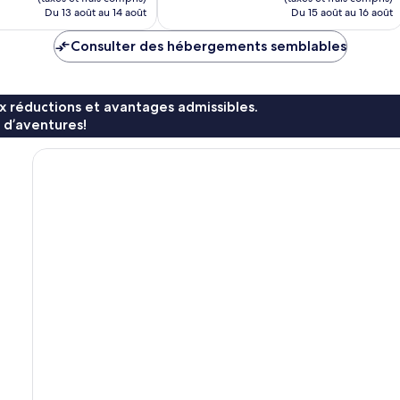
de
de
Du 13 août au 14 août
Du 15 août au 16 août
62 $ CA
72 $ CA
Consulter des hébergements semblables
x réductions et avantages admissibles.
 d’aventures!