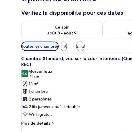
Vérifiez la disponibilité pour ces dates
Vérifier la disponibilité pour ce soir août 8 - août 9
Vérifier la di
Ce soir
août 8 - août 9
ao
Filtres
Toutes les chambres
1 lit
2 lits
disponibles
Afficher
Une chambre d’hôtel moderne a
pour
6
Chambre Standard, vue sur la cour intérieure (Qui
toutes
les
REC)
les
chambres
Merveilleux
9,0
photos
9,0 sur 10
(141 avis)
141 avis
pour
15 m²
ce
1 chambre
type
2 personnes
de
2 lits jumeaux ou 1 lit double
chambre :
Wi-Fi gratuit
Chambre
Standard,
Plus
Plus de détails
de
vue