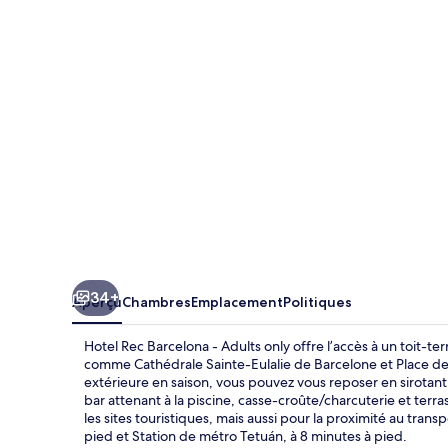
Rec
Barcelona
-
Adults
only
34+
Aperçu
Chambres
Emplacement
Politiques
Hotel Rec Barcelona - Adults only offre l’accès à un toit-te
comme Cathédrale Sainte-Eulalie de Barcelone et Place de 
extérieure en saison, vous pouvez vous reposer en sirotant 
bar attenant à la piscine, casse-croûte/charcuterie et ter
les sites touristiques, mais aussi pour la proximité au tra
pied et Station de métro Tetuán, à 8 minutes à pied.