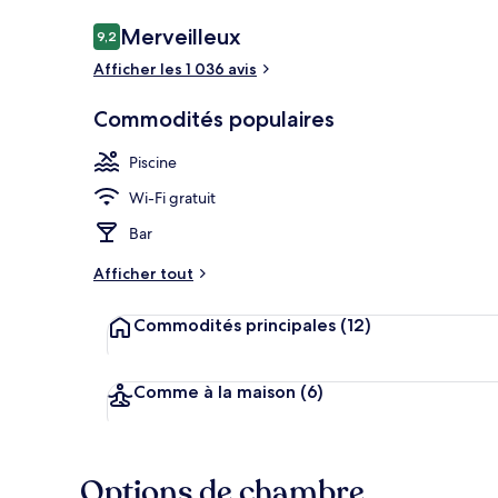
Avis
Merveilleux
9,2
9,2 sur 10 –
Afficher les 1 036 avis
Terrasse au so
Commodités populaires
Piscine
Wi-Fi gratuit
Bar
Afficher tout
Commodités principales
(12)
Comme à la maison
(6)
Options de chambre