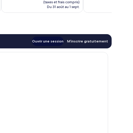
est
(taxes et frais compris)
(taxe
de
Du 31 août au 1 sept.
Du 2
198 $ CA
Ouvrir une session
M’inscrire gratuitement