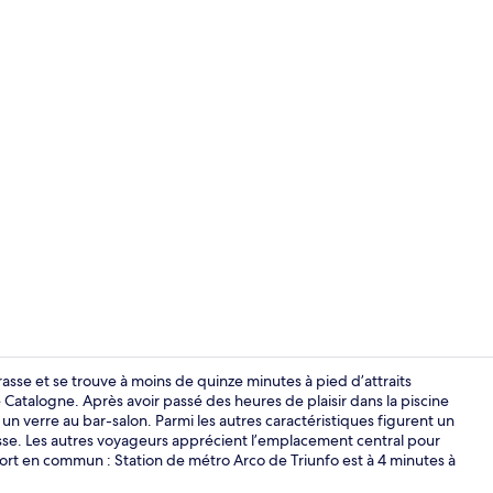
Façade de l
rrasse et se trouve à moins de quinze minutes à pied d’attraits
Catalogne. Après avoir passé des heures de plaisir dans la piscine
un verre au bar-salon. Parmi les autres caractéristiques figurent un
Chambre Stan
rasse. Les autres voyageurs apprécient l’emplacement central pour
nsport en commun : Station de métro Arco de Triunfo est à 4 minutes à