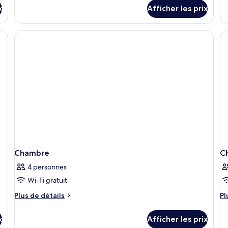
pour
po
Life)
Li
x
Afficher les prix
Chambre
C
X
supérieure
Pr
(REC
(R
Life)
Li
XL
Chambre
C
4 personnes
Wi-Fi gratuit
Plus
Pl
Plus de détails
Pl
de
d
détails
dé
x
Afficher les prix
pour
po