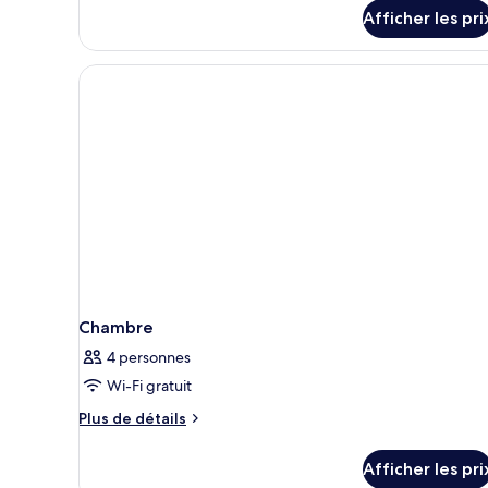
détails
sur
Afficher les pri
pour
la
Chambre
cour
Standard,
vue
intérieure
sur
(Quiet
la
REC)
cour
intérieure
(Quiet
REC)
Chambre
4 personnes
Wi-Fi gratuit
Plus
Plus de détails
de
détails
Afficher les pri
pour