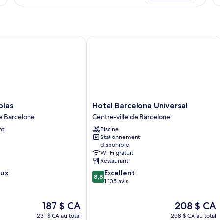
Chambre
C
as
Hotel Barcelona Universal
Hotel
blas
Hotel Barcelona Universal
Barcelona
de Barcelone
Centre-ville de Barcelone
Universal
nt
Piscine
Centre-
Stationnement
ville
disponible
de
Wi-Fi gratuit
Barcelone
Restaurant
8.8
eux
Excellent
8,8
sur
1 105 avis
10,
Excellent,
Le
Le
187 $ CA
208 $ CA
1 105 avis
prix
prix
231 $ CA au total
258 $ CA au total