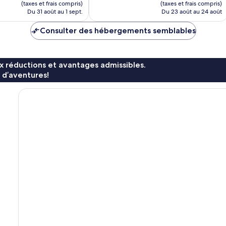
est
est
(taxes et frais compris)
(taxes et frais compris)
de
de
Du 31 août au 1 sept.
Du 23 août au 24 août
187 $ CA
208 $ CA
Consulter des hébergements semblables
x réductions et avantages admissibles.
 d’aventures!