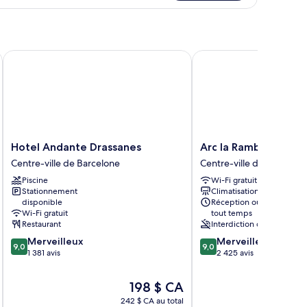
hambre
Hotel Andante Drassanes
Arc la Rambla
Hotel
Arc
Hotel Andante Drassanes
Arc la Rambla
Andante
la
Centre-ville de Barcelone
Centre-ville de Barcelon
Drassanes
Rambla
Piscine
Wi-Fi gratuit
Centre-
Centre-
Stationnement
Climatisation
ville
ville
disponible
Réception ouverte en
de
de
Wi-Fi gratuit
tout temps
Barcelone
Barcelone
Restaurant
Interdiction de fumer
9.0
9.0
Merveilleux
Merveilleux
9,0
9,0
sur
sur
1 381 avis
2 425 avis
10,
10,
Merveilleux,
Merveilleux,
Le
198 $ CA
1 381 avis
2 425 avis
prix
242 $ CA au total