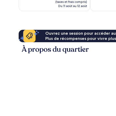
est
(taxes et frais compris)
de
Du 11 août au 12 août
191 $ CA
Ouvrez une session pour accéder au
Plus de récompenses pour vivre plus
À propos du quartier