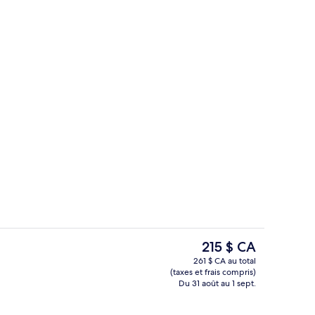
’hébergement
Chambre Standard, vue sur la cour inté
Le
215 $ CA
prix
261 $ CA au total
actuel
(taxes et frais compris)
dard, vue sur la cour intérieure (Quiet REC) | Coffre-fort, bureau, système d’
Téléviseur à écran plat
est
Du 31 août au 1 sept.
de 215 $ CA