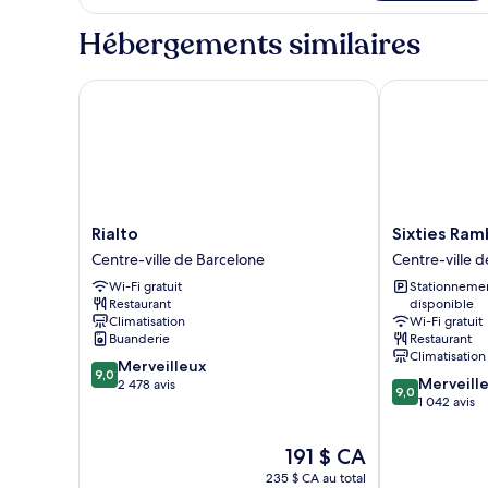
Chambre
Hébergements similaires
Rialto
Sixties Rambl
Rialto
Sixties
Rialto
Sixties Ram
Centre-
Ramblas
Centre-ville de Barcelone
Centre-ville 
ville
Centre-
Wi-Fi gratuit
Stationneme
de
ville
Restaurant
disponible
Barcelone
de
Climatisation
Wi-Fi gratuit
Barcelone
Buanderie
Restaurant
Climatisation
9.0
Merveilleux
9,0
9.0
Merveill
sur
2 478 avis
9,0
sur
1 042 avis
10,
10,
Merveilleux,
Merveilleux,
2 478 avis
Le
191 $ CA
1 042 avis
prix
235 $ CA au total