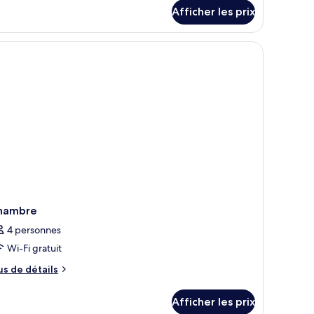
ur
fe
Afficher les prix
hambre
L)
estige
EC
fe
)
hambre
4 personnes
Wi-Fi gratuit
us
us de détails
e
tails
Afficher les prix
ur