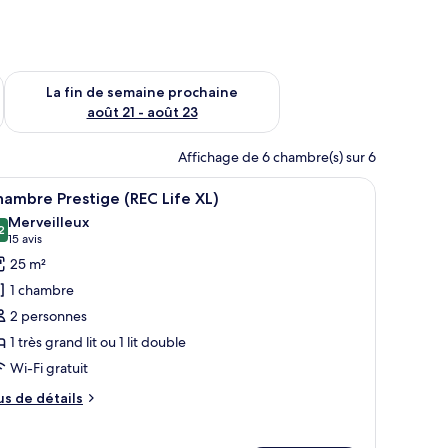
n de semaine août 14 - août 16
Vérifier la disponibilité pour la fin de semaine prochaine août
La fin de semaine prochaine
août 21 - août 23
Affichage de 6 chambre(s) sur 6
r un beau paysage.
rand lit, une table de chevet avec un téléphone et un bloc-notes, un miroir
fficher
Une chambre d’hôtel moderne dotée d’un grand
7
ambre Prestige (REC Life XL)
outes
Merveilleux
s
2
9,2 sur 10
(15 avis)
15 avis
hotos
25 m²
our
1 chambre
e
2 personnes
ype
1 très grand lit ou 1 lit double
e
Wi-Fi gratuit
hambre :
hambre
us
us de détails
restige
e
tails
REC