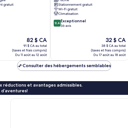
agée
Piscine
Mai
t gratuit
Stationnement gratuit
Hotel
Wi-Fi gratuit
Chiang
Climatisation
Mai
9.4
Exceptionnel
9,4
sur
36 avis
10,
Exceptionnel,
Le
Le
82 $ CA
32 $ CA
36 avis
prix
prix
91 $ CA au total
38 $ CA au total
est
est
(taxes et frais compris)
(taxes et frais compris)
de
de
Du 11 août au 12 août
Du 17 août au 18 août
82 $ CA
32 $ CA
Consulter des hébergements semblables
x réductions et avantages admissibles.
 d’aventures!