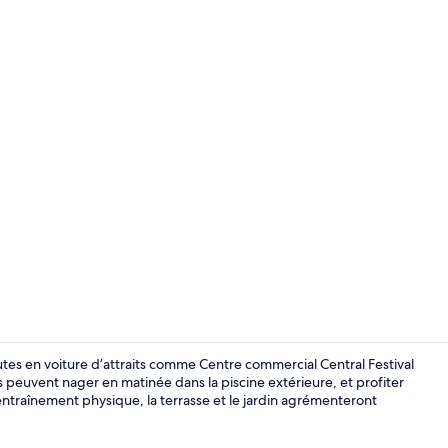
Vidéo de cré
es en voiture d’attraits comme Centre commercial Central Festival
peuvent nager en matinée dans la piscine extérieure, et profiter
entraînement physique, la terrasse et le jardin agrémenteront
Studio | Aire