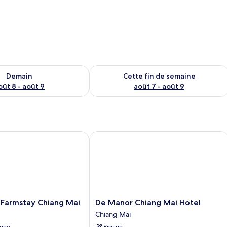
sponibilité pour demain août 8 - août 9
Vérifier la disponibilité pour cette fi
Demain
Cette fin de semaine
oût 8 - août 9
août 7 - août 9
rmstay Chiang Mai
De Manor Chiang Mai Hotel
De
Farmstay Chiang Mai
De Manor Chiang Mai Hotel
Manor
Chiang Mai
Chiang