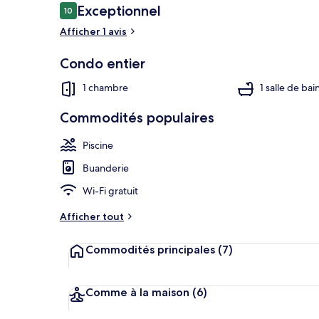
Avis
Exceptionnel
10
10 sur 10 –
Afficher 1 avis
Couloir
Condo entier
1 chambre
1 salle de bai
Commodités populaires
Piscine
Buanderie
Wi-Fi gratuit
Afficher tout
Commodités principales
(7)
Comme à la maison
(6)