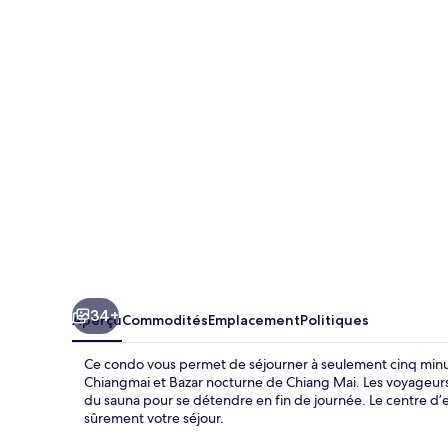
Stay
in
Style
On
The
Cloud
34+
Aperçu
Commodités
Emplacement
Politiques
Ce condo vous permet de séjourner à seulement cinq minut
Chiangmai et Bazar nocturne de Chiang Mai. Les voyageurs 
du sauna pour se détendre en fin de journée. Le centre d’
sûrement votre séjour.