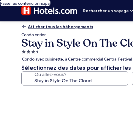
Passer au contenu principal
Rechercher un voyage
Afficher tous les hébergements
Condo entier
Stay in Style On The C
Hébergement
3.5 étoiles
Condo avec cuisinette, à Centre commercial Central Festiva
Sélectionnez des dates pour afficher les 
Où allez-vous?
Galerie
de
photos
de
l’hébergement