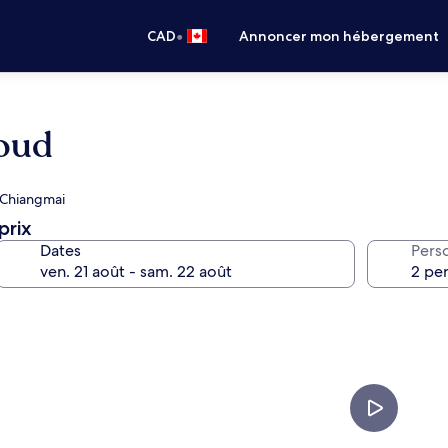
•
CAD
Annoncer mon hébergement
loud
l Chiangmai
prix
Dates
Pers