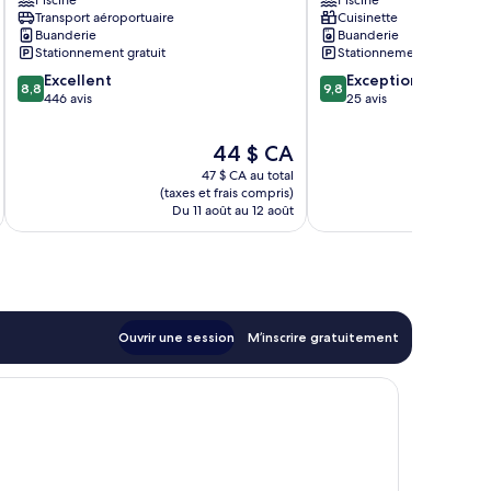
Piscine
Piscine
Chang
Phueak
Transport aéroportuaire
Cuisinette
Phueak
(tambon)
Buanderie
Buanderie
(tambon)
Stationnement gratuit
Stationnement gratuit
8.8
9.8
Excellent
Exceptionnel
8,8
9,8
sur
sur
446 avis
25 avis
10,
10,
Excellent,
Exceptionnel,
Le
44 $ CA
446 avis
25 avis
prix
47 $ CA au total
est
(taxes et frais compris)
(taxe
de
Du 11 août au 12 août
Du
44 $ CA
Ouvrir une session
M’inscrire gratuitement