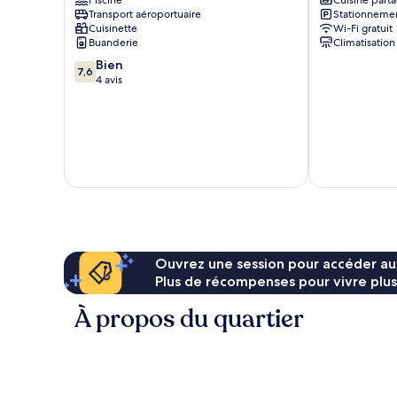
Piscine
Cuisine part
Chiang
Mai
Transport aéroportuaire
Stationnemen
Mai
Tha
Cuisinette
Wi-Fi gratuit
R628
Sala
Buanderie
Climatisation
Chiang
7.6
Bien
Mai
7,6
sur
4 avis
10,
Bien,
4 avis
Ouvrez une session pour accéder au
Plus de récompenses pour vivre plus
À propos du quartier