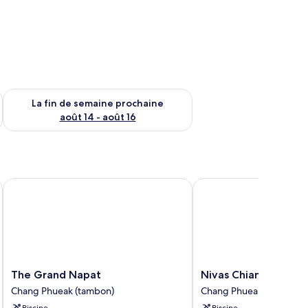
n de semaine août 7 - août 9
Vérifier la disponibilité pour la fin de semaine prochaine août 
La fin de semaine prochaine
août 14 - août 16
The Grand Napat
Nivas Chiangmai
The
Nivas
The Grand Napat
Nivas Chiangmai
Grand
Chiangmai
Chang Phueak (tambon)
Chang Phueak (tambon)
Napat
Chang