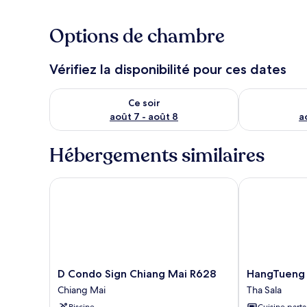
Options de chambre
Vérifiez la disponibilité pour ces dates
Vérifier la disponibilité pour ce soir août 7 - août 8
Vérifier la di
Ce soir
août 7 - août 8
a
Hébergements similaires
D Condo Sign Chiang Mai R628
HangTueng Fa
D
HangTueng
D Condo Sign Chiang Mai R628
HangTueng 
Condo
Farmstay
Chiang Mai
Tha Sala
Sign
Chiang