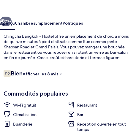
Bangkok
-
cédent
Suivant
Hostel
77+
Aperçu
Chambres
Emplacement
Politiques
Chingcha Bangkok - Hostel offre un emplacement de choix, à moins
de quinze minutes à pied d’attraits comme Rue commerçante
Khaosan Road et Grand Palais. Vous pouvez manger une bouchée
dans le restaurant ou vous reposer en sirotant un verre au bar-salon
en fin de journée. Casse-croûte/charcuterie et terrasse figurent
aussi parmi les points saillants. L’hébergement se situe à quelques
minutes de marche du transport en commun : Sam Yot Station se
Avis
Bien
trouve à 9 minutes.
7,0
Afficher les 8 avis
7,0 sur 10 –
Restaurant
Commodités populaires
Wi-Fi gratuit
Restaurant
Climatisation
Bar
Buanderie
Réception ouverte en tout
temps