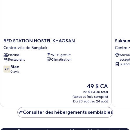
de
de
bain
privée
bain
privée
BED
Sukhum
BED STATION HOSTEL KHAOSAN
Sukhum
STATION
Khaosan
Centre-ville de Bangkok
Centre-
HOSTEL
Au
Piscine
Wi-Fi gratuit
Anima
KHAOSAN
Bon
Restaurant
Climatisation
accep
Centre-
Hostel
Buand
ville
Centre-
7.0
Bien
7,0
de
ville
sur
9 avis
Bangkok
de
10,
Bangko
Bien,
Le
49 $ CA
9 avis
prix
58 $ CA au total
est
(taxes et frais compris)
de
Du 23 août au 24 août
49 $ CA
Consulter des hébergements semblables