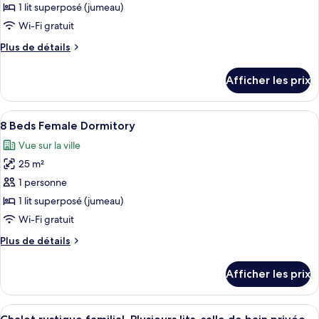
ce
1 lit superposé (jumeau)
type
Wi-Fi gratuit
de
Plus
Plus de détails
chambre :
de
8
détails
Afficher les prix
pour
Beds
8
Mixed
Beds
Afficher
8 Beds Female Dormitory | Rideaux d’obs
Dormitory
8
Mixed
8 Beds Female Dormitory
toutes
Dormitory
Vue sur la ville
les
25 m²
photos
pour
1 personne
ce
1 lit superposé (jumeau)
type
Wi-Fi gratuit
de
Plus
Plus de détails
chambre :
de
8
détails
Afficher les prix
pour
Beds
8
Female
Beds
Afficher
Une chambre avec des lits superposés, 
Dormitory
7
Female