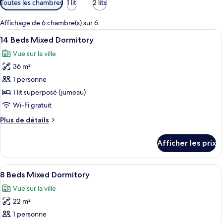
Toutes les chambres
1 lit
2 lits
disponibles
pour
Affichage de 6 chambre(s) sur 6
les
Afficher
Un couloir bordé de lits superposés de
7
14 Beds Mixed Dormitory
chambres
toutes
Vue sur la ville
les
36 m²
photos
pour
1 personne
ce
1 lit superposé (jumeau)
type
Wi-Fi gratuit
de
Plus
Plus de détails
chambre :
de
14
détails
Afficher les prix
pour
Beds
14
Mixed
Beds
Afficher
Une chambre avec un lit superposé, u
Dormitory
9
Mixed
8 Beds Mixed Dormitory
toutes
Dormitory
Vue sur la ville
les
22 m²
photos
pour
1 personne