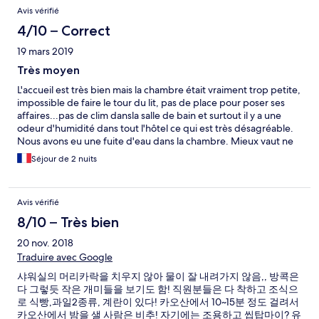
You can find many popular local family restaurants and street
Avis vérifié
food stalls nearby. And there's a quiet roof bar on the hostel. We
booked a double room with private bath. The room is
4/10 – Correct
unexpected small, can only fit the queen size bed. The bath
19 mars 2019
room attached is not that crowded, but hot water is really
unstable.
Très moyen
L'accueil est très bien mais la chambre était vraiment trop petite,
impossible de faire le tour du lit, pas de place pour poser ses
affaires...pas de clim dansla salle de bain et surtout il y a une
odeur d'humidité dans tout l'hôtel ce qui est très désagréable.
Nous avons eu une fuite d'eau dans la chambre. Mieux vaut ne
pas regarder en détail le plafond... Par contre, bien situé pour
Séjour de 2 nuits
visiter à pied la ville
Avis vérifié
8/10 – Très bien
20 nov. 2018
Traduire avec Google
샤워실의 머리카락을 치우지 않아 물이 잘 내려가지 않음,, 방콕은
다 그렇듯 작은 개미들을 보기도 함! 직원분들은 다 착하고 조식으
로 식빵,과일2종류, 계란이 있다! 카오산에서 10~15분 정도 걸려서
카오산에서 밤을 샐 사람은 비추! 자기에는 조용하고 씹탑마이? 유