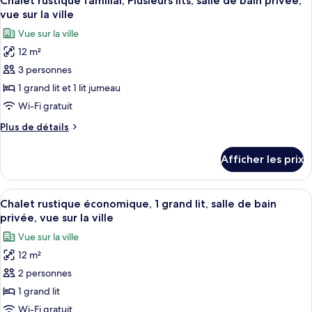
Chalet rustique familial, Plusieurs lits, salle de bain privée,
toutes
Dormitory
vue sur la ville
les
Vue sur la ville
photos
12 m²
pour
3 personnes
ce
type
1 grand lit et 1 lit jumeau
de
Wi-Fi gratuit
chambre :
Plus
Plus de détails
Chalet
de
rustique
détails
Afficher les prix
pour
familial,
Chalet
Plusieurs
rustique
Afficher
Une chambre avec un grand lit, une tél
lits,
6
familial,
Chalet rustique économique, 1 grand lit, salle de bain
toutes
Plusieurs
salle
privée, vue sur la ville
lits,
les
de
Vue sur la ville
salle
photos
bain
de
12 m²
pour
privée,
bain
2 personnes
ce
privée,
vue
vue
type
1 grand lit
sur
sur
de
Wi-Fi gratuit