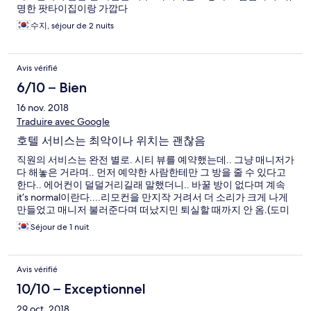
명한 팟타이집이랑 가깝다
수지, séjour de 2 nuits
Avis vérifié
6/10 – Bien
16 nov. 2018
Traduire avec Google
호텔 서비스는 최악이나 위치는 괜찮음
직원의 서비스는 완전 별로. 시티 뷰를 예약했는데.. 그냥 매니저가
다 해놓은 거라며.. 먼저 예약한 사람한테만 그 방을 줄 수 있다고
한다.. 에어컨이 덜덜거리길래 말했더니.. 바꿀 방이 없다며 계속
it’s normal이란다....리모컨을 만지작 거려서 더 소리가 크게 나게
만들었고 매니저 불러준다며 떠났지민 퇴실할 때까지 안 옴.(도미
토리는 에어컨 소리도 안 나더라..) 위치는 democracy monument
Séjour de 1 nuit
근처라 공항 s1버스 타기도 좋고, 운하 보트 타기도 좋으나.. 역시
좀 걸어야함. 그나마 차량이 적은 지역이라..조용한 편이나.. 방음
은 잘 안됨. 방이 너무 좁아서 짐 놓을 공간이 없어서 불편했음. 오
Avis vérifié
히려 도미토리가 수납공간도 많고 넓은 거 같다..
10/10 – Exceptionnel
29 oct. 2018