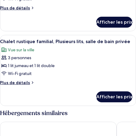
la
la
chambre :
ville
ville
Plus
Plus de détails
Chalet
de
rustique
détails
Afficher les prix
pour
économique,
Chalet
1
rustique
Afficher
Une chambre d’hôtel moderne avec un 
grand
6
économique,
Chalet rustique familial, Plusieurs lits, salle de bain privée
toutes
1
lit,
Vue sur la ville
grand
les
salle
lit,
3 personnes
photos
de
salle
pour
1 lit jumeau et 1 lit double
bain
de
ce
bain
Wi-Fi gratuit
privée,
privée,
type
vue
Plus
Plus de détails
vue
de
de
sur
sur
chambre :
détails
la
la
Afficher les prix
pour
Chalet
ville
ville
Chalet
rustique
rustique
Hébergements similaires
familial,
familial,
Plusieurs
Plusieurs
BED STATION HOSTEL KHAOSAN
Sukhum 
lits,
lits,
salle
salle