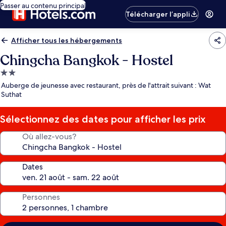
Passer au contenu principal
Télécharger l’appli
Afficher tous les hébergements
Chingcha Bangkok - Hostel
Hébergement
2.0 étoiles
Auberge de jeunesse avec restaurant, près de l'attrait suivant : Wat
Suthat
Sélectionnez des dates pour afficher les prix
Où allez-vous?
Dates
Personnes