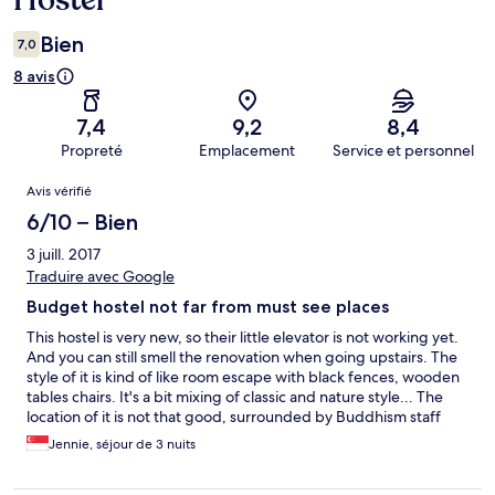
Hostel
Bien
7,0
8 avis
7,4
9,2
8,4
Propreté
Emplacement
Service et personnel
Avis
Avis vérifié
6/10 – Bien
3 juill. 2017
Traduire avec Google
Budget hostel not far from must see places
This hostel is very new, so their little elevator is not working yet.
And you can still smell the renovation when going upstairs. The
style of it is kind of like room escape with black fences, wooden
tables chairs. It's a bit mixing of classic and nature style... The
location of it is not that good, surrounded by Buddhism staff
shops, 30 mins away from city center, but not far away from
Jennie, séjour de 3 nuits
those must see places. And if you are a foodie, and like to
discover street food or local family cookings, it's worth to go.