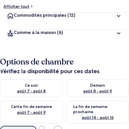
Afficher tout
Commodités principales
(12)
Comme à la maison
(6)
Options de chambre
Vérifiez la disponibilité pour ces dates
Vérifier la disponibilité pour ce soir août 7 - août 8
Vérifier la disponibilité pour 
Ce soir
Demain
août 7 - août 8
août 8 - août 9
Vérifier la disponibilité pour cette fin de semaine août 7 - aoû
Vérifier la disponibilité pour 
Cette fin de semaine
La fin de semaine
prochaine
août 7 - août 9
août 14 - août 16
Filtres