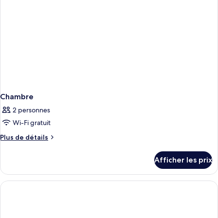
Chambre
2 personnes
Wi-Fi gratuit
Plus
Plus de détails
de
détails
Afficher les prix
pour
Chambre