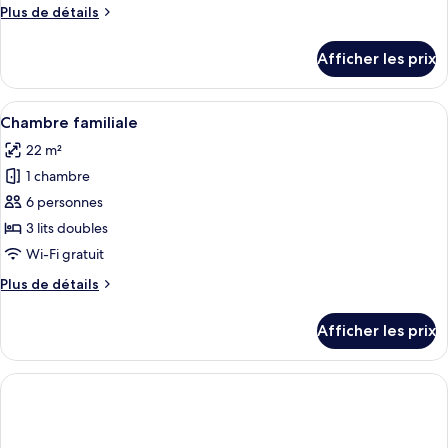
de
Plus
Plus de détails
chambre :
de
Chambre
détails
Afficher les prix
pour
quadruple
Chambre
classique
quadruple
Afficher
Une chambre d’hôtel avec deux lits, un 
4
classique
Chambre familiale
toutes
22 m²
les
1 chambre
photos
pour
6 personnes
ce
3 lits doubles
type
Wi-Fi gratuit
de
Plus
Plus de détails
chambre :
de
Chambre
détails
Afficher les prix
pour
familiale
Chambre
familiale