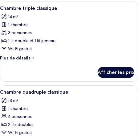
Standard
Afficher
Une chambre d’hôtel avec un grand lit,
lits
6
avec
Chambre triple classique
toutes
jumeaux
lits
14 m²
jumeaux
les
1 chambre
photos
pour
3 personnes
ce
1 lit double et 1 lit jumeau
type
Wi-Fi gratuit
de
Plus
Plus de détails
chambre :
de
Chambre
détails
Afficher les prix
pour
triple
Chambre
classique
triple
Afficher
Une chambre d’hôtel avec deux lits, un
4
classique
Chambre quadruple classique
toutes
18 m²
les
1 chambre
photos
pour
4 personnes
ce
2 lits doubles
type
Wi-Fi gratuit