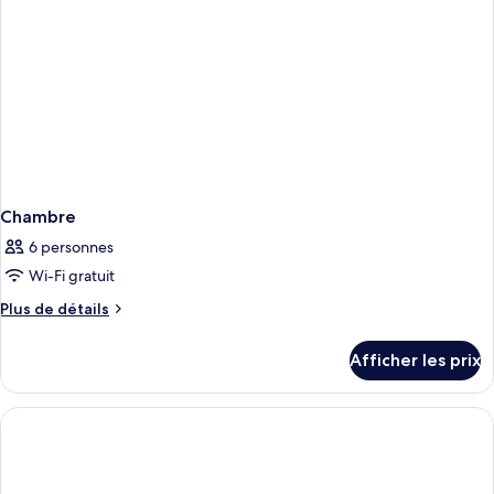
Chambre
6 personnes
Wi-Fi gratuit
Plus
Plus de détails
de
détails
Afficher les prix
pour
Chambre