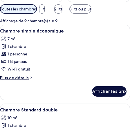
Filtres
Toutes les chambres
1 lit
2 lits
3 lits ou plus
disponibles
pour
Affichage de 9 chambre(s) sur 9
les
Afficher
Une chambre d’hôtel équipée d’une douc
6
Chambre simple économique
chambres
toutes
7 m²
les
1 chambre
photos
pour
1 personne
ce
1 lit jumeau
type
Wi-Fi gratuit
de
Plus
Plus de détails
chambre :
de
Chambre
détails
Afficher les prix
pour
simple
Chambre
économique
simple
Afficher
Une chambre d’hôtel comprenant un lit,
8
économique
Chambre Standard double
toutes
10 m²
les
1 chambre
photos