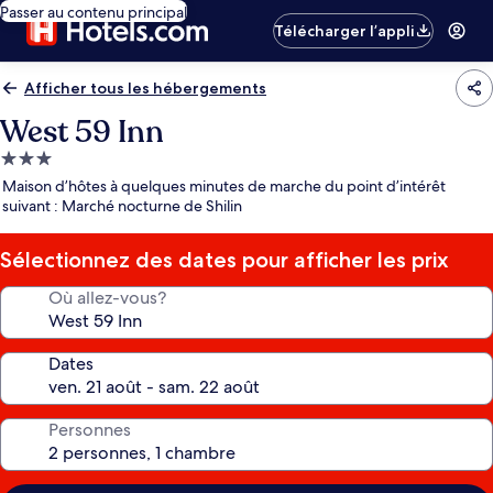
Passer au contenu principal
Télécharger l’appli
Afficher tous les hébergements
West 59 Inn
Hébergement
3.0 étoiles
Maison d’hôtes à quelques minutes de marche du point d’intérêt
suivant : Marché nocturne de Shilin
Sélectionnez des dates pour afficher les prix
Où allez-vous?
Dates
Personnes