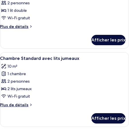
pour
2 personnes
ce
1 lit double
type
Wi-Fi gratuit
de
Plus
Plus de détails
chambre :
de
Chambre
détails
Afficher les prix
pour
Standard
Chambre
double
Standard
Afficher
Une chambre d’hôtel avec deux lits sim
5
double
Chambre Standard avec lits jumeaux
toutes
10 m²
les
1 chambre
photos
pour
2 personnes
ce
2 lits jumeaux
type
Wi-Fi gratuit
de
Plus
Plus de détails
chambre :
de
Chambre
détails
Afficher les prix
pour
Standard
Chambre
avec