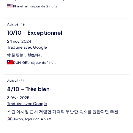
Rhinehart, séjour de 2 nuits
Avis vérifié
10/10 – Exceptionnel
24 nov. 2024
Traduire avec Google
物超所值，地點好。
DUN-GEN, séjour de 1 nuit
Avis vérifié
8/10 – Très bien
8 févr. 2025
Traduire avec Google
스린 야시장 근처 저렴한 가격의 무난한 숙소를 원한다면 추천.
Jiwon, séjour de 4 nuits