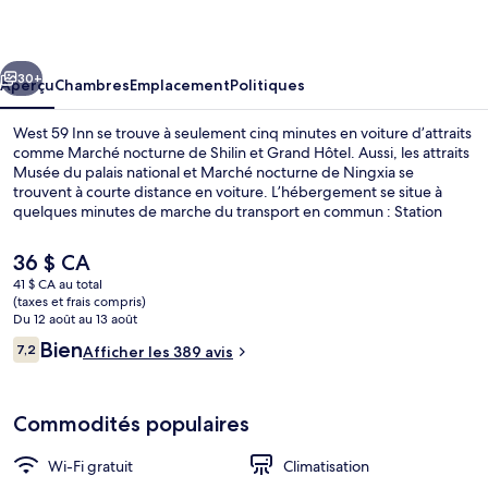
59
Inn
cédent
Suivant
30+
Aperçu
Chambres
Emplacement
Politiques
West 59 Inn se trouve à seulement cinq minutes en voiture d’attraits
comme Marché nocturne de Shilin et Grand Hôtel. Aussi, les attraits
Musée du palais national et Marché nocturne de Ningxia se
trouvent à courte distance en voiture. L’hébergement se situe à
quelques minutes de marche du transport en commun : Station
Shilin se trouve à 4 minutes et Station Jiantan est à 11 minutes.
Le
36 $ CA
prix
41 $ CA au total
actuel
(taxes et frais compris)
Coin salon du hall
est
Du 12 août au 13 août
de 36 $ CA
Avis
Bien
7,2
Afficher les 389 avis
7,2 sur 10 –
Commodités populaires
Wi-Fi gratuit
Climatisation