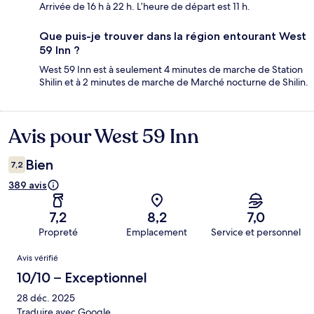
Arrivée de 16 h à 22 h. L’heure de départ est 11 h.
Que puis-je trouver dans la région entourant West
59 Inn ?
West 59 Inn est à seulement 4 minutes de marche de Station
Shilin et à 2 minutes de marche de Marché nocturne de Shilin.
Avis pour West 59 Inn
Avis
Bien
7,2
389 avis
7,2
8,2
7,0
Propreté
Emplacement
Service et personnel
Avis
Avis vérifié
10/10 – Exceptionnel
28 déc. 2025
Traduire avec Google