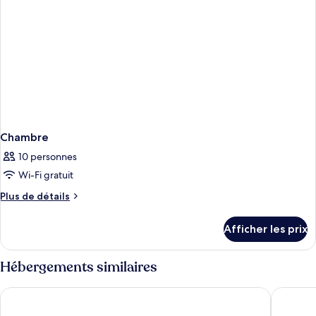
Chambre
10 personnes
Wi-Fi gratuit
Plus
Plus de détails
de
détails
Afficher les prix
pour
Chambre
Hébergements similaires
West.inn48 - Self Check-In Hotel
Shihlin