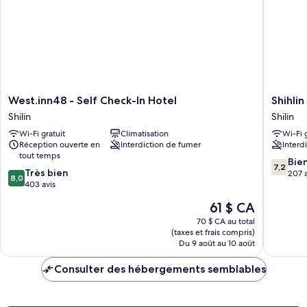
West.inn48
Shihlin
West.inn48 - Self Check-In Hotel
Shihli
-
Metro
Shilin
Shilin
Self
Home
Wi-Fi gratuit
Climatisation
Wi-Fi 
Check-
Shilin
Réception ouverte en
Interdiction de fumer
Interd
In
tout temps
Hotel
7.2
Bie
7,2
8.0
Shilin
Très bien
sur
207 a
8,0
sur
403 avis
10,
10,
Bien,
Le
61 $ CA
Très
207 avis
prix
bien,
70 $ CA au total
est
(taxes et frais compris)
403 avis
de
Du 9 août au 10 août
61 $ CA
Consulter des hébergements semblables