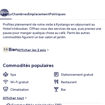
Ichiboukan
cédent
Suivant
41+
Aperçu
Chambres
Emplacement
Politiques
Profitez pleinement de votre visite à Kyotango en séjournant au
Hotel Ichiboukan. Offrez-vous des services de spa, puis prenez une
pause pour manger quelque chose au café. Parmi les autres
commodités figurent un bar-salon et jardin.
Avis
Bien
7,0
Afficher les 2 avis
7,0 sur 10 –
Chambre, vue sur l’océan (Private Ons
Commodités populaires
Spa
Stationnement gratuit
Wi-Fi gratuit
Restaurant
Climatisation
Bar
Afficher tout