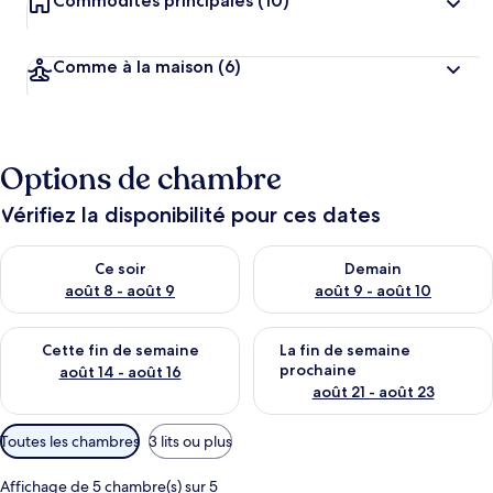
Commodités principales
(10)
Comme à la maison
(6)
Options de chambre
Vérifiez la disponibilité pour ces dates
Vérifier la disponibilité pour ce soir août 8 - août 9
Vérifier la disponibilité pour 
Ce soir
Demain
août 8 - août 9
août 9 - août 10
Vérifier la disponibilité pour cette fin de semaine août 14 - aoû
Vérifier la disponibilité pour 
Cette fin de semaine
La fin de semaine
prochaine
août 14 - août 16
août 21 - août 23
Filtres
Toutes les chambres
3 lits ou plus
disponibles
pour
Affichage de 5 chambre(s) sur 5