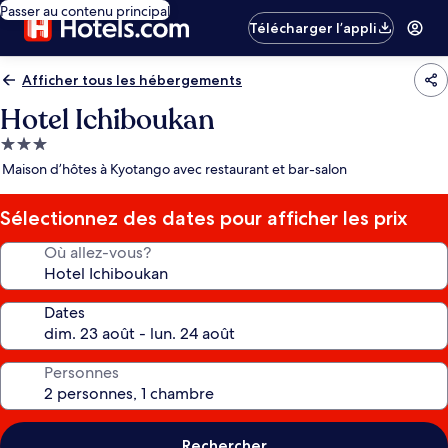
Passer au contenu principal
Télécharger l’appli
Afficher tous les hébergements
Hotel Ichiboukan
Hébergement
3.0 étoiles
Maison d’hôtes à Kyotango avec restaurant et bar-salon
Sélectionnez des dates pour afficher les prix
Où allez-vous?
Dates
Personnes
Rechercher