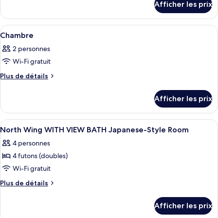
Afficher les prix
pour
Chambre
Chambre
traditionnelle,
traditionnelle,
Afficher
Une pièce de style japonais traditionn
vue
1
vue
Chambre
toutes
sur
sur
2 personnes
l’océan
les
l’océan
(Japanese
Wi-Fi gratuit
photos
(Japanese
Style)
pour
Plus
Plus de détails
Style)
de
ce
détails
type
Afficher les prix
pour
de
Chambre
chambre :
Afficher
Minibar, coffre-fort, bureau, accès au 
1
Chambre
North Wing WITH VIEW BATH Japanese-Style Room
toutes
4 personnes
les
4 futons (doubles)
photos
pour
Wi-Fi gratuit
ce
Plus
Plus de détails
type
de
détails
de
Afficher les prix
pour
chambre :
North