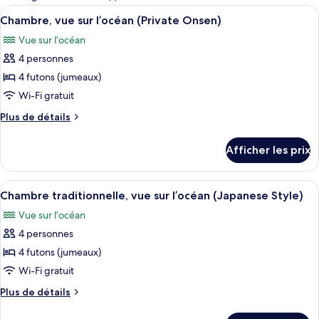
les
Afficher
Une vue à travers une fenêtre, avec un r
4
Chambre, vue sur l’océan (Private Onsen)
chambres
toutes
Vue sur l’océan
les
4 personnes
photos
pour
4 futons (jumeaux)
ce
Wi-Fi gratuit
type
Plus
Plus de détails
de
de
chambre :
détails
Afficher les prix
pour
Chambre,
Chambre,
vue
vue
Afficher
Une pièce avec une grande fenêtre donn
sur
3
sur
Chambre traditionnelle, vue sur l’océan (Japanese Style)
toutes
l’océan
l’océan
Vue sur l’océan
(Private
les
(Private
Onsen)
4 personnes
photos
Onsen)
pour
4 futons (jumeaux)
ce
Wi-Fi gratuit
type
Plus
Plus de détails
de
de
chambre :
détails