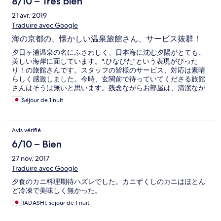
8/10 – Très bien
21 avr. 2019
Traduire avec Google
海の京都の、懐かしい温泉旅館さん、サービス抜群！
夕日ヶ浦温泉の名にふさわしく、日本海に沈む夕陽がとても、
美しい海岸に面しています。".ひなびた"という表現がぴった
り！の旅館さんです。スタッフの皆様のサービス、対応は素晴
らしく感激しました。今時、玄関前で待っていてくださる旅館
さんはそうは無いと思います。残念ながらお部屋は、清潔なが
ら古い感じがして、侘しい感じです、デラックスな旅館が好み
Séjour de 1 nuit
の方は、同じグループ系列の佳松苑さんの旅館さんの方が良い
かも、徒歩圏内に数件あり、それぞれスタッフの皆様のサービ
スは抜群に素晴らしく、また外人客もまだ、少ないので、かつ
Avis vérifié
ての日本の温泉旅館の雰囲気を楽しめます。
6/10 – Bien
27 nov. 2017
Traduire avec Google
夕食のカニ料理期待ハズレでした。カニずくしのカニはほとん
ど冷凍で美味しく無かった。
TADASHI, séjour de 1 nuit