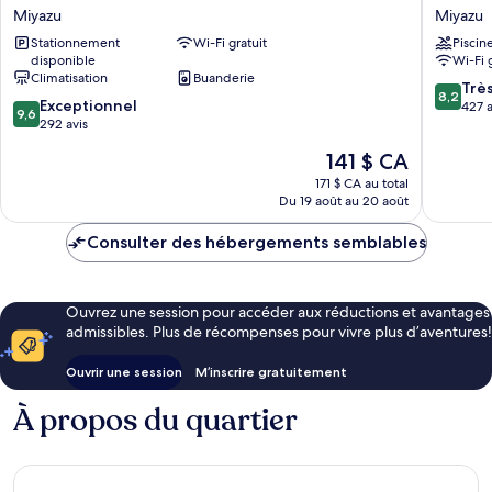
by
Kyoto
Miyazu
Miyazu
Marriott
Miyazu
Stationnement
Wi-Fi gratuit
Piscin
Kyoto
Resort
disponible
Wi-Fi 
Amanohashidate
&
Climatisation
Buanderie
Miyazu
Spa
8.2
Trè
8,2
9.6
Exceptionnel
Miyazu
sur
427 a
9,6
sur
292 avis
10,
10,
Très
Le
141 $ CA
Exceptionnel,
bien,
prix
292 avis
171 $ CA au total
427 avis
est
Du 19 août au 20 août
de
141 $ CA
Consulter des hébergements semblables
Ouvrez une session pour accéder aux réductions et avantages
admissibles. Plus de récompenses pour vivre plus d’aventures!
Ouvrir une session
M’inscrire gratuitement
À propos du quartier