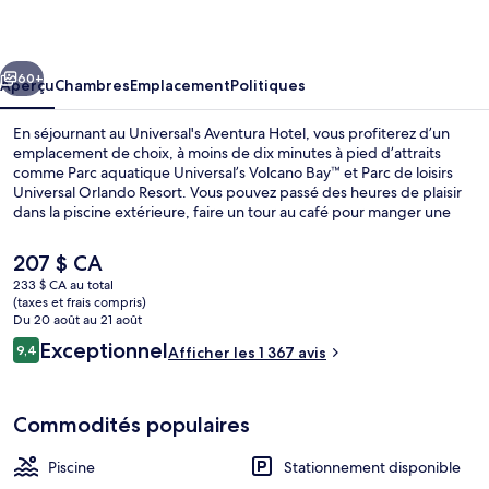
Aventura
Hotel
cédent
Suivant
60+
Aperçu
Chambres
Emplacement
Politiques
En séjournant au Universal's Aventura Hotel, vous profiterez d’un
emplacement de choix, à moins de dix minutes à pied d’attraits
comme Parc aquatique Universal’s Volcano Bay™ et Parc de loisirs
Universal Orlando Resort. Vous pouvez passé des heures de plaisir
dans la piscine extérieure, faire un tour au café pour manger une
bouchée ou vous reposer en sirotant un verre dans l’un des 2 bars-
salons. Parmi les autres caractéristiques figurent un bar attenant à la
Le
207 $ CA
piscine, un centre d’entraînement physique et une baignoire à
prix
233 $ CA au total
remous. Les autres voyageurs apprécient vraiment le personnel
actuel
(taxes et frais compris)
serviable et l’emplacement.
Piscine extérieure, chaises longues
est
Du 20 août au 21 août
de 207 $ CA
Avis
Exceptionnel
9,4
Afficher les 1 367 avis
9,4 sur 10 –
Commodités populaires
Piscine
Stationnement disponible