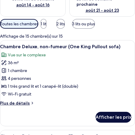
prochaine
août 14 - août 16
août 21 - août 23
Filtres
Toutes les chambres
1 lit
2 lits
3 lits ou plus
disponibles
pour
Affichage de 15 chambre(s) sur 15
les
Afficher
Une chambre d’hôtel moderne avec une 
7
Chambre Deluxe, non-fumeur (One King Pullout sofa)
chambres
toutes
Vue sur le complexe
les
36 m²
photos
pour
1 chambre
ce
4 personnes
type
1 très grand lit et 1 canapé-lit (double)
de
Wi-Fi gratuit
chambre :
Plus
Plus de détails
Chambre
de
Deluxe,
détails
Afficher les prix
non-
pour
Chambre
fumeur
Deluxe,
Afficher
Une chambre d’hôtel moderne dotée d’un
(One