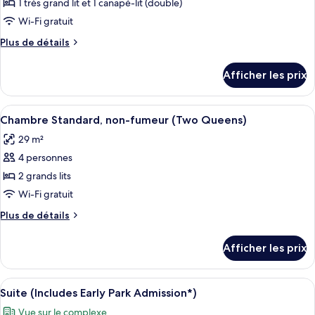
pour
1 très grand lit et 1 canapé-lit (double)
ce
Wi-Fi gratuit
type
Plus
Plus de détails
de
de
chambre :
détails
Afficher les prix
pour
Chambre
Chambre
Standard,
Standard,
Afficher
Un lit avec une literie blanche, une tê
non-
5
non-
Chambre Standard, non-fumeur (Two Queens)
toutes
fumeur
fumeur
29 m²
(One
les
(One
King
4 personnes
photos
King
Pullout
pour
2 grands lits
Pullout
sofa)
ce
Wi-Fi gratuit
sofa)
type
Plus
Plus de détails
de
de
chambre :
détails
Afficher les prix
pour
Chambre
Chambre
Standard,
Standard,
Afficher
Une chambre d’hôtel avec deux lits, u
non-
5
non-
Suite (Includes Early Park Admission*)
toutes
fumeur
fumeur
Vue sur le complexe