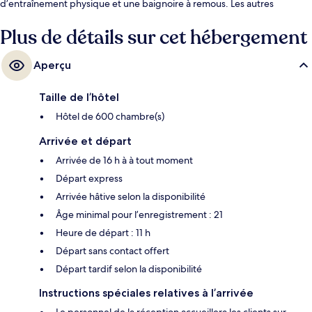
d’entraînement physique et une baignoire à remous. Les autres
voyageurs apprécient vraiment le personnel serviable et
l’emplacement.
Plus de détails sur cet hébergement
Aperçu
Taille de l’hôtel
Hôtel de 600 chambre(s)
Arrivée et départ
Arrivée de 16 h à à tout moment
Départ express
Arrivée hâtive selon la disponibilité
Âge minimal pour l’enregistrement : 21
Heure de départ : 11 h
Départ sans contact offert
Départ tardif selon la disponibilité
Instructions spéciales relatives à l’arrivée