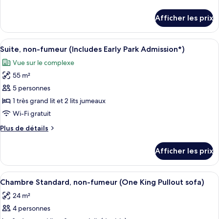
chambre :
de
Chambre,
détails
Afficher les prix
pour
non-
Chambre,
fumeur
non-
Afficher
Suite, non-fumeur (Includes Early Par
(Skyline
5
fumeur
Suite, non-fumeur (Includes Early Park Admission*)
toutes
View
(Skyline
Vue sur le complexe
View
les
Two
Two
55 m²
photos
Queens)
Queens)
pour
5 personnes
ce
1 très grand lit et 2 lits jumeaux
type
Wi-Fi gratuit
de
Plus
Plus de détails
chambre :
de
Suite,
détails
Afficher les prix
pour
non-
Suite,
fumeur
non-
Afficher
Une chambre d’hôtel avec un grand lit,
(Includes
4
fumeur
Chambre Standard, non-fumeur (One King Pullout sofa)
toutes
Early
(Includes
24 m²
Early
les
Park
Park
4 personnes
photos
Admission*)
Admission*)