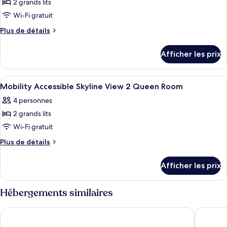
ce
2 grands lits
type
Wi-Fi gratuit
de
Plus
Plus de détails
chambre :
de
Chambre,
détails
Afficher les prix
pour
2
Chambre,
grands
2
Afficher
Une chambre d’hôtel avec deux lits, un
lits
3
grands
Mobility Accessible Skyline View 2 Queen Room
toutes
(Skyline
lits
4 personnes
(Skyline
les
View,
View,
2 grands lits
photos
Hearing)
Hearing)
pour
Wi-Fi gratuit
ce
Plus
Plus de détails
type
de
détails
de
Afficher les prix
pour
chambre :
Mobility
Mobility
Accessible
Hébergements similaires
Accessible
Skyline
View
Skyline
Universal's Cabana Bay Beach Resort
Universa
2
View
Queen