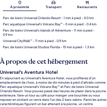
Carte
À proximité
Transport
Restaurants
Parc de loisirs Universal Orlando Resort
- 1 min à pied
- 0.0 km
Parc aquatique Universal’s Volcano Bay™
- 5 min à pied
- 0.4 km
Parc de loisirs Universal’s Islands of Adventure
- 11 min à pied
-
0.9 km
Universal CityWalk™
- 11 min à pied
- 0.9 km
Parc de loisirs Universal Studios Florida
- 15 min à pied
- 1.3 km
À propos de cet hébergement
Universal's Aventura Hotel
En séjournant au Universal's Aventura Hotel, vous profiterez d’un
emplacement de choix, à moins de dix minutes à pied d’attraits comme
Parc aquatique Universal’s Volcano Bay™ et Parc de loisirs Universal
Orlando Resort. Vous pouvez passé des heures de plaisir dans la piscine
extérieure, faire un tour au café pour manger une bouchée ou vous
reposer en sirotant un verre dans l’un des 2 bars-salons. Parmi les autres
caractéristiques figurent un bar attenant à la piscine, un centre