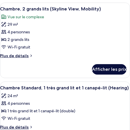
Standard,
Standard,
Afficher
Une chambre d’hôtel avec deux lits, un
2
7
2
Chambre, 2 grands lits (Skyline View, Mobility)
toutes
grands
grands
Vue sur le complexe
lits
les
lits
(Mobility)
29 m²
photos
(Mobility)
pour
4 personnes
ce
2 grands lits
type
Wi-Fi gratuit
de
Plus
Plus de détails
chambre :
de
Chambre,
détails
Afficher les prix
pour
2
Chambre,
grands
2
Afficher
Une chambre d’hôtel avec un grand lit,
lits
4
grands
Chambre Standard, 1 très grand lit et 1 canapé-lit (Hearing)
toutes
(Skyline
lits
24 m²
(Skyline
les
View,
View,
4 personnes
photos
Mobility)
Mobility)
pour
1 très grand lit et 1 canapé-lit (double)
ce
Wi-Fi gratuit
type
Plus
Plus de détails