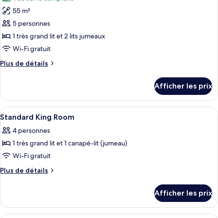
(Two
les
(Two
Queens)
55 m²
photos
Queens)
pour
5 personnes
ce
1 très grand lit et 2 lits jumeaux
type
Wi-Fi gratuit
de
Plus
Plus de détails
chambre :
de
Suite
détails
Afficher les prix
pour
(Includes
Suite
Early
(Includes
Afficher
Coffre-fort, bureau, fer et planche à re
Park
3
Early
Standard King Room
toutes
Admission*)
Park
4 personnes
Admission*)
les
1 très grand lit et 1 canapé-lit (jumeau)
photos
pour
Wi-Fi gratuit
ce
Plus
Plus de détails
type
de
détails
de
Afficher les prix
pour
chambre :
Standard
Standard
King
Coffre-fort, bureau, fer et planche à re