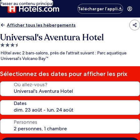
Passer au contenu principal
Télécharger l’appli
Afficher tous les hébergements
Universal's Aventura Hotel
Hébergement
3.5 étoiles
Hôtel avec 2 bars-salons, près de l'attrait suivant : Parc aquatique
Universal’s Volcano Bay™
Sélectionnez des dates pour afficher les prix
Où allez-vous?
Dates
Personnes