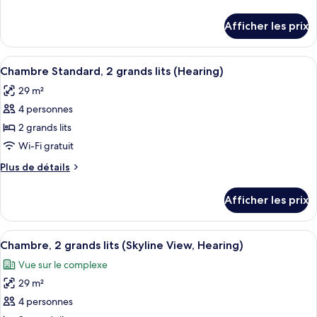
de
de
chambre :
détails
Afficher les prix
pour
Chambre
Chambre
Standard,
Standard,
Afficher
Une chambre d’hôtel avec deux lits, un
1
4
1
Chambre Standard, 2 grands lits (Hearing)
toutes
très
très
29 m²
grand
les
grand
lit
4 personnes
photos
lit
et
pour
2 grands lits
et
1
ce
canapé-
Wi-Fi gratuit
1
lit
type
canapé-
Plus
Plus de détails
(Hearing)
de
de
lit
chambre :
détails
(Hearing)
Afficher les prix
pour
Chambre
Chambre
Standard,
Standard,
Afficher
Une chambre d’hôtel avec deux lits, un
2
7
2
Chambre, 2 grands lits (Skyline View, Hearing)
toutes
grands
grands
Vue sur le complexe
lits
les
lits
(Hearing)
29 m²
photos
(Hearing)
pour
4 personnes