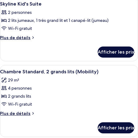
Afficher
5
King
Room
Skyline Kid's Suite
toutes
Room
2 personnes
les
2 lits jumeaux, 1 très grand lit et 1 canapé-lit (jumeau)
photos
pour
Wi-Fi gratuit
ce
Plus
Plus de détails
type
de
détails
de
Afficher les prix
pour
chambre :
Skyline
Skyline
Kid's
Afficher
Une chambre d’hôtel avec deux lits, un
4
Kid's
Suite
Chambre Standard, 2 grands lits (Mobility)
toutes
Suite
29 m²
les
4 personnes
photos
pour
2 grands lits
ce
Wi-Fi gratuit
type
Plus
Plus de détails
de
de
chambre :
détails
Afficher les prix
pour
Chambre
Chambre