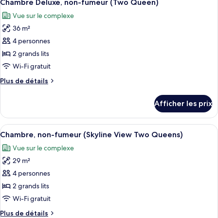
5
non-
Chambre Deluxe, non-fumeur (Two Queen)
toutes
King
fumeur
Vue sur le complexe
(One
les
Pullout
King
36 m²
photos
sofa)
Pullout
pour
4 personnes
sofa)
ce
2 grands lits
type
Wi-Fi gratuit
de
Plus
Plus de détails
chambre :
de
Chambre
détails
Afficher les prix
pour
Deluxe,
Chambre
non-
Deluxe,
Afficher
Une chambre d’hôtel avec deux lits, un
fumeur
8
non-
Chambre, non-fumeur (Skyline View Two Queens)
toutes
(Two
fumeur
Vue sur le complexe
(Two
les
Queen)
Queen)
29 m²
photos
pour
4 personnes
ce
2 grands lits
type
Wi-Fi gratuit
de
Plus
Plus de détails