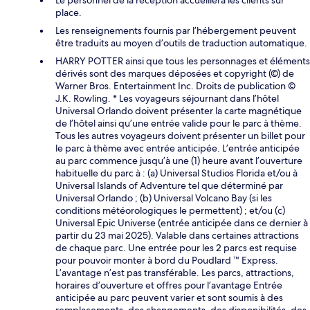
Le personnel de la réception accueillera les clients sur
place.
Les renseignements fournis par l’hébergement peuvent
être traduits au moyen d’outils de traduction automatique.
HARRY POTTER ainsi que tous les personnages et éléments
dérivés sont des marques déposées et copyright (©) de
Warner Bros. Entertainment Inc. Droits de publication ©
J.K. Rowling. * Les voyageurs séjournant dans l’hôtel
Universal Orlando doivent présenter la carte magnétique
de l’hôtel ainsi qu’une entrée valide pour le parc à thème.
Tous les autres voyageurs doivent présenter un billet pour
le parc à thème avec entrée anticipée. L’entrée anticipée
au parc commence jusqu’à une (1) heure avant l’ouverture
habituelle du parc à : (a) Universal Studios Florida et/ou à
Universal Islands of Adventure tel que déterminé par
Universal Orlando ; (b) Universal Volcano Bay (si les
conditions météorologiques le permettent) ; et/ou (c)
Universal Epic Universe (entrée anticipée dans ce dernier à
partir du 23 mai 2025). Valable dans certaines attractions
de chaque parc. Une entrée pour les 2 parcs est requise
pour pouvoir monter à bord du Poudlard ™ Express.
L’avantage n’est pas transférable. Les parcs, attractions,
horaires d’ouverture et offres pour l’avantage Entrée
anticipée au parc peuvent varier et sont soumis à des