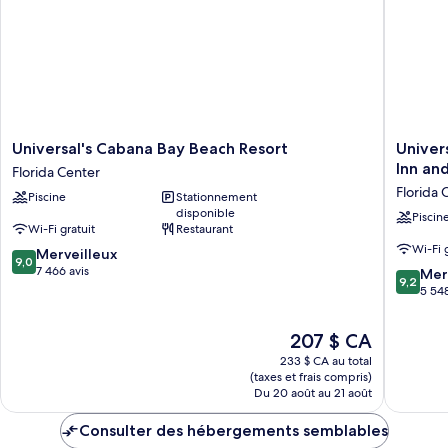
2
Room
Queen
Room
Universal's
Universa
Universal's Cabana Bay Beach Resort
Univer
Cabana
Endless
Inn and
Florida Center
Bay
Summer
Florida 
Piscine
Stationnement
Beach
Resort
disponible
Resort
-
Piscin
Wi-Fi gratuit
Restaurant
Florida
Docksid
Wi-Fi 
9.0
Center
Merveilleux
Inn
9,0
sur
7 466 avis
and
9.2
Mer
9,2
10,
Suites
sur
5 548
Merveilleux,
Florida
10,
7 466 avis
Center
Merveill
Le
207 $ CA
5 548 av
prix
233 $ CA au total
est
(taxes et frais compris)
de
Du 20 août au 21 août
207 $ CA
Consulter des hébergements semblables